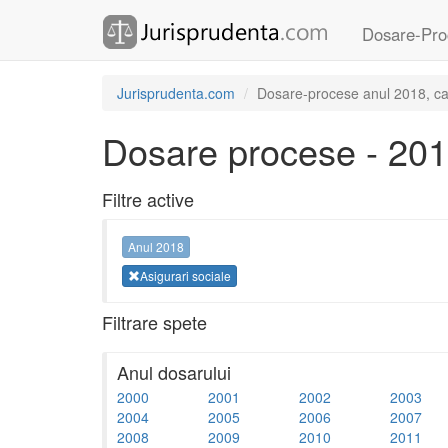
Dosare-Pro
Jurisprudenta.com
Dosare-procese anul 2018, cat
Dosare procese - 20
Filtre active
Anul 2018
Asigurari sociale
Filtrare spete
Anul dosarului
2000
2001
2002
2003
2004
2005
2006
2007
2008
2009
2010
2011