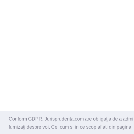
Conform GDPR, Jurisprudenta.com are obligaţia de a administ
© 2026 - Jurisprudenta.com -
Cautare
-
Termeni si cond
furnizaţi despre voi. Ce, cum si in ce scop aflati din pagina