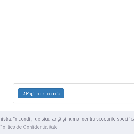
Pagina urmatoare
ra, în condiţii de siguranţă şi numai pentru scopurile specific
itii
Politica de Confidentialitate