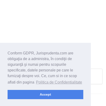
Conform GDPR, Jurisprudenta.com are
obligaţia de a administra, în condiţii de
siguranţă şi numai pentru scopurile
specificate, datele personale pe care le
furnizaţi despre voi. Ce, cum si in ce scop
Pagina urmatoare
aflati din pagina
Politica de Confidentialitate
Accept
© 2026 - Jurisprudenta.com -
Cautare
-
Termeni si conditii