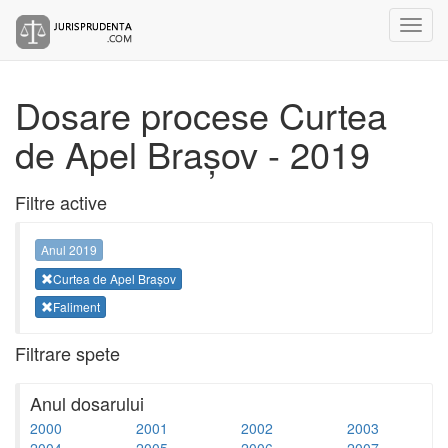
Dosare procese Curtea
de Apel Brașov - 2019
Filtre active
Anul 2019
Curtea de Apel Brașov
Faliment
Filtrare spete
Anul dosarului
2000
2001
2002
2003
2004
2005
2006
2007