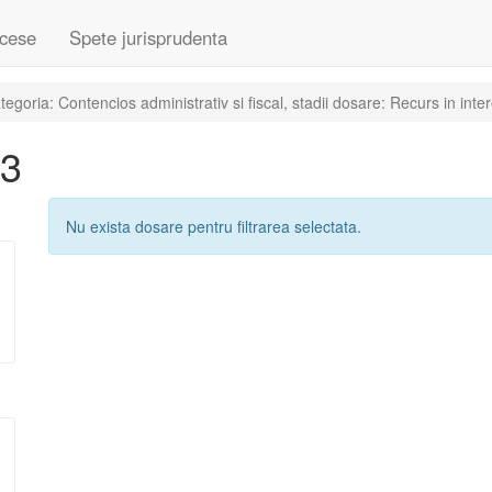
cese
Spete jurisprudenta
oria: Contencios administrativ si fiscal, stadii dosare: Recurs in intere
23
Nu exista dosare pentru filtrarea selectata.