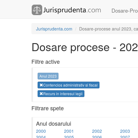
Dosare-Pro
Jurisprudenta.com
Dosare-procese anul 2023, categ
Dosare procese - 20
Filtre active
Anul 2023
Contencios administrativ si fiscal
Recurs in interesul legii
Filtrare spete
Anul dosarului
2000
2001
2002
2003
2004
2005
2006
2007