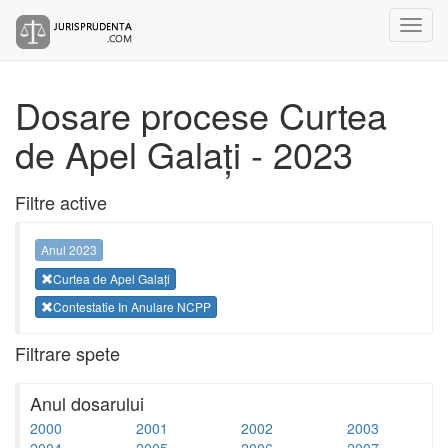
Dosare procese Curtea
de Apel Galați - 2023
Filtre active
Anul 2023
Curtea de Apel Galați
Contestatie In Anulare NCPP
Filtrare spete
Anul dosarului
2000
2001
2002
2003
2004
2005
2006
2007