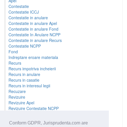
Apel
Contestatie
Contestatie ICCJ
Contestatie in anulare
Contestatie in anulare Apel
Contestatie in anulare Fond
Contestatie In Anulare NCPP
Contestatie in anulare Recurs
Contestatie NCPP
Fond
Indreptare eroare materiala
Recurs
Recurs impotriva incheierii
Recurs in anulare
Recurs in casatie
Recurs in interesul legii
Recuzare
Revizuire
Revizuire Apel
Revizuire Contestatie NCPP
Revizuire Fond
Revizuire Recurs
Conform GDPR, Jurisprudenta.com are
Sesizare prealabila