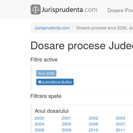
Dosare-Pro
Jurisprudenta.com
Dosare-procese anul 2026, Ju
Dosare procese Judec
Filtre active
Anul 2026
Judecătoria Buftea
Filtrare spete
Anul dosarului
2000
2001
2002
2003
2004
2005
2006
2007
2008
2009
2010
2011