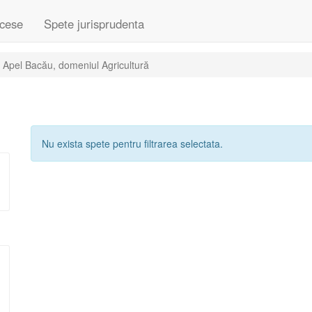
cese
Spete jurisprudenta
 Apel Bacău, domeniul Agricultură
Nu exista spete pentru filtrarea selectata.