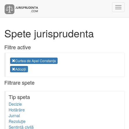
Spete jurisprudenta
Filtre active
Curtea de Apel Constanța
Adopţii
Filtrare spete
Tip speta
Decizie
Hotărâre
Jurnal
Rezoluţie
Sentinţă civilă