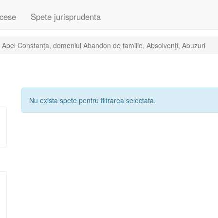
cese
Spete jurisprudenta
 Apel Constanța, domeniul Abandon de familie, Absolvenţi, Abuzuri
Nu exista spete pentru filtrarea selectata.