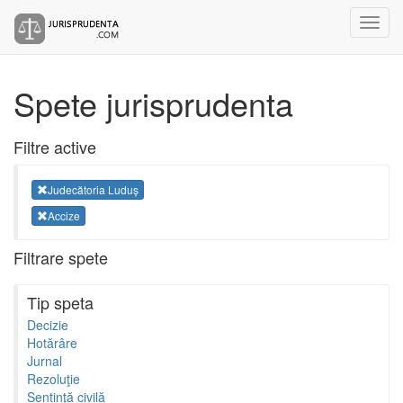
Spete jurisprudenta
Filtre active
Judecătoria Luduș
Accize
Filtrare spete
Tip speta
Decizie
Hotărâre
Jurnal
Rezoluţie
Sentinţă civilă