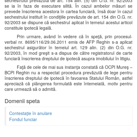
sechestrului prevăzută de art. 154 alin. (5) din O.G. nr. 92/2003
se ia în faza de executare silită. În cazul ambelor măsuri se
prevede înscrierea acestora în cartea funciară, însă doar în cazul
sechestrului instituit în condiţiile prevăzute de art. 154 din O.G. nr.
92/2003 se dispune că sechestrul aplicat în temeiul acestui articol
constituie ipotecă legală.
Prin urmare, având în vedere că în speţă, prin procesul-
verbal nr. 8695/116/29.06.2011 emis de AFP Reghin s-a aplicat
sechestrul asigurător în temeiul art. 129 alin. (2) din O.G. nr.
92/2003, în mod greşit s-a dispus de către registratorul de carte
funciară înscrierea dreptului de ipotecă asupra imobilului în litigiu.
Faţă de cele de mai sus instanţa constată că OCPI Mureş –
BCPI Reghin nu a respectat procedura prevăzută de lege pentru
înscrierea dreptului de ipotecă în favoarea Statului Român, astfel
apreciază că plângerea formulată este întemeiată, motiv pentru
care urmează să o admită.
Domenii speta
Contestaţie în anulare
Fondul funciar