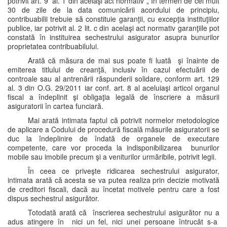
potrivit art. 9 al. 1 din acelaşi act normativ „ În termen de cel mult
30 de zile de la data comunicării acordului de principiu,
contribuabilii trebuie să constituie garanţii, cu excepţia instituţiilor
publice, iar potrivit al. 2 lit. c din acelaşi act normativ garanţiile pot
constată în instituirea sechestrului asigurator asupra bunurilor
proprietatea contribuabilului.
Arată că măsura de mai sus poate fi luată şi înainte de
emiterea titlului de creanţă, inclusiv în cazul efectuării de
controale sau al antrenării răspunderii solidare, conform art. 129
al. 3 din O.G. 29/2011 iar conf. art. 8 al aceluiaşi articol organul
fiscal a îndeplinit şi obligaţia legală de înscriere a măsurii
asiguratorii în cartea funciară.
Mai arată intimata faptul că potrivit normelor metodologice
de aplicare a Codului de procedură fiscală măsurile asiguratorii se
duc la îndeplinire de îndată de organele de executare
competente, care vor proceda la indisponibilizarea bunurilor
mobile sau imobile precum şi a veniturilor urmăribile, potrivit legii.
În ceea ce priveşte ridicarea sechestrului asigurator,
intimata arată că acesta se va putea realiza prin decizie motivată
de creditori fiscali, dacă au încetat motivele pentru care a fost
dispus sechestrul asigurător.
Totodată arată că înscrierea sechestrului asigurător nu a
adus atingere în nici un fel, nici unei persoane întrucât s-a