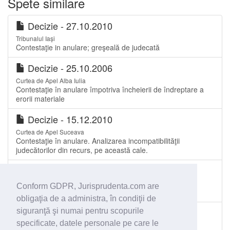
Spete similare
Decizie - 27.10.2010
Tribunalul Iași
Contestaţie in anulare; greşeală de judecată
Decizie - 25.10.2006
Curtea de Apel Alba Iulia
Contestaţie în anulare împotriva încheierii de îndreptare a
erorii materiale
Decizie - 15.12.2010
Curtea de Apel Suceava
Contestaţie în anulare. Analizarea incompatibilităţii
judecătorilor din recurs, pe această cale.
Sentinţă civilă - 21.12.2010
Judecătoria Târgu Jiu
Conform GDPR, Jurisprudenta.com are
anulare act
obligaţia de a administra, în condiţii de
Rezoluţie - 06.10.2016
siguranţă şi numai pentru scopurile
specificate, datele personale pe care le
Tribunalul Brașov