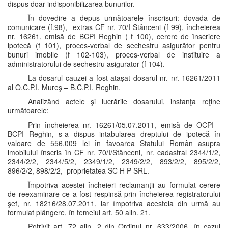
dispus doar indisponibilizarea bunurilor.
În dovedire a depus următoarele înscrisuri: dovada de
comunicare (f.98), extras CF nr. 70/I Stânceni (f 99), încheierea
nr. 16261, emisă de BCPI Reghin ( f 100), cerere de înscriere
ipotecă (f 101), proces-verbal de sechestru asigurător pentru
bunuri imobile (f 102-103), proces-verbal de instituire a
administratorului de sechestru asigurator (f 104).
La dosarul cauzei a fost ataşat dosarul nr. nr. 16261/2011
al O.C.P.I. Mureş – B.C.P.I. Reghin.
Analizând actele şi lucrările dosarului, instanţa reţine
următoarele:
Prin încheierea nr. 16261/05.07.2011, emisă de OCPI -
BCPI Reghin, s-a dispus intabularea dreptului de ipotecă în
valoare de 556.009 lei în favoarea Statului Român asupra
imobilului înscris în CF nr. 70/I/Stânceni, nr. cadastral 2344/1/2,
2344/2/2, 2344/5/2, 2349/1/2, 2349/2/2, 893/2/2, 895/2/2,
896/2/2, 898/2/2, proprietatea SC H P SRL.
Împotriva acestei încheieri reclamanţii au formulat cerere
de reexaminare ce a fost respinsă prin încheierea registratorului
şef, nr. 18216/28.07.2011, iar împotriva acesteia din urmă au
formulat plângere, în temeiul art. 50 alin. 21.
Potrivit art. 72 alin. 2 din Ordinul nr. 633/2006, în cazul