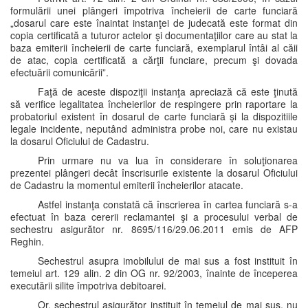
formulării unei plângeri împotriva încheierii de carte funciară
„dosarul care este înaintat instanţei de judecată este format din
copia certificată a tuturor actelor şi documentaţiilor care au stat la
baza emiterii încheierii de carte funciară, exemplarul întâi al căii
de atac, copia certificată a cărţii funciare, precum şi dovada
efectuării comunicării”.
Faţă de aceste dispoziţii instanţa apreciază că este ţinută
să verifice legalitatea încheierilor de respingere prin raportare la
probatoriul existent în dosarul de carte funciară şi la dispozitiile
legale incidente, neputând administra probe noi, care nu existau
la dosarul Oficiului de Cadastru.
Prin urmare nu va lua în considerare în soluţionarea
prezentei plângeri decât înscrisurile existente la dosarul Oficiului
de Cadastru la momentul emiterii încheierilor atacate.
Astfel instanţa constată că înscrierea în cartea funciară s-a
efectuat în baza cererii reclamantei şi a procesului verbal de
sechestru asigurător nr. 8695/116/29.06.2011 emis de AFP
Reghin.
Sechestrul asupra imobilului de mai sus a fost instituit în
temeiul art. 129 alin. 2 din OG nr. 92/2003, înainte de începerea
executării silite împotriva debitoarei.
Or, sechestrul asigurător instituit în temeiul de mai sus, nu