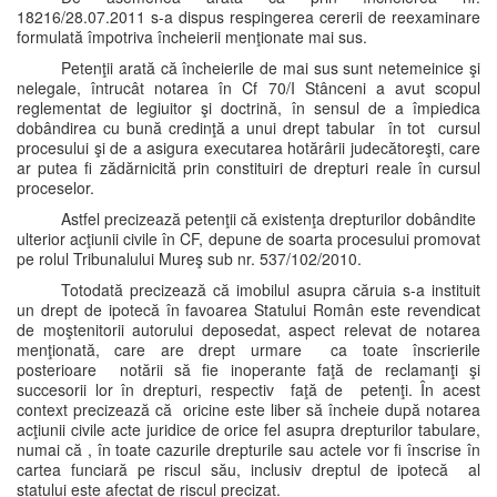
18216/28.07.2011 s-a dispus respingerea cererii de reexaminare
formulată împotriva încheierii menţionate mai sus.
Petenţii arată că încheierile de mai sus sunt netemeinice şi
nelegale, întrucât notarea în Cf 70/I Stânceni a avut scopul
reglementat de legiuitor şi doctrină, în sensul de a împiedica
dobândirea cu bună credinţă a unui drept tabular în tot cursul
procesului şi de a asigura executarea hotărârii judecătoreşti, care
ar putea fi zădărnicită prin constituiri de drepturi reale în cursul
proceselor.
Astfel precizează petenţii că existenţa drepturilor dobândite
ulterior acţiunii civile în CF, depune de soarta procesului promovat
pe rolul Tribunalului Mureş sub nr. 537/102/2010.
Totodată precizează că imobilul asupra căruia s-a instituit
un drept de ipotecă în favoarea Statului Român este revendicat
de moştenitorii autorului deposedat, aspect relevat de notarea
menţionată, care are drept urmare ca toate înscrierile
posterioare notării să fie inoperante faţă de reclamanţi şi
succesorii lor în drepturi, respectiv faţă de petenţi. În acest
context precizează că oricine este liber să încheie după notarea
acţiunii civile acte juridice de orice fel asupra drepturilor tabulare,
numai că , în toate cazurile drepturile sau actele vor fi înscrise în
cartea funciară pe riscul său, inclusiv dreptul de ipotecă al
statului este afectat de riscul precizat.