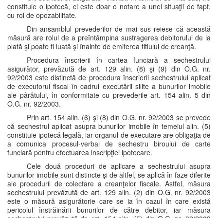
constituie o ipotecă, ci este doar o notare a unei situaţii de fapt,
cu rol de opozabilitate.
Din ansamblul prevederilor de mai sus reiese că această
măsură are rolul de a preîntâmpina sustragerea debitorului de la
plată şi poate fi luată şi înainte de emiterea titlului de creanţă.
Procedura înscrierii în cartea funciară a sechestrului
asigurător, prevăzută de art. 129 alin. (8) şi (9) din O.G. nr.
92/2003 este distinctă de procedura înscrierii sechestrului aplicat
de executorul fiscal în cadrul executării silite a bunurilor imobile
ale pârâtului, în conformitate cu prevederile art. 154 alin. 5 din
O.G. nr. 92/2003.
Prin art. 154 alin. (6) şi (8) din O.G. nr. 92/2003 se prevede
că sechestrul aplicat asupra bunurilor imobile în temeiul alin. (5)
constituie ipotecă legală, iar organul de executare are obligaţia de
a comunica procesul-verbal de sechestru biroului de carte
funciară pentru efectuarea inscripţiei ipotecare.
Cele două proceduri de aplicare a sechestrului asupra
bunurilor imobile sunt distincte şi de altfel, se aplică în faze diferite
ale procedurii de colectare a creanţelor fiscale. Astfel, măsura
sechestrului prevăzută de art. 129 alin. (2) din O.G. nr. 92/2003
este o măsură asigurătorie care se ia în cazul în care există
pericolul înstrăinării bunurilor de către debitor, iar măsura