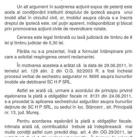
Un alt argument în susţinerea acţiunii expus de petenţi este
acela al condiţionării instituirii dreptului de ipotecă asupra unui
imobil aflat în circuitul civil, or, imobilul asupra căruia s-a înscris
dreptul de ipotecă este, cel puţin aparent, indisponibilizat şi blocat
prin promovarea acţiunii civile de revendicare notate.
Cererea este legal timbrată cu taxă judiciară de timbru de 8
lei şi timbru judiciar de 0,30 lei.
Pârâta nu s-a prezentat, însă a formulat întâmpinare prin
care a solicitat respingerea cererii reclamantei.
În motivarea acesteia a arătat că la data de 29.06.2011, în
temeiul art. 129 alin. 2 din O.G. 92/2003 R. a fost încheiat
procesul verbal de sechestru asigurator nr. 8695 asupra bunurilor
imobile ale debitoarei SC H P SRL.
Astfel se arată că, urmare a acordului de principiu privind
eşalonarea la plată a obligaţiilor fiscale nr. 8131 din 24.06.2011,
s-a procedat la aplicarea sechestrului asigurător asupra bunurilor
deţinute de SC H P SRL, cu sediul în loc. Stânceni , str. Principală
nr. 13, jud. Mureş.
Pentru acordarea eşalonării la plată a obligaţiilor fiscale,
intimata arată că, contribuabilul trebuie să îndeplinească mai
multe condiţii astfel cum prevăd disp. art. 4 din OG 29/2011, iar