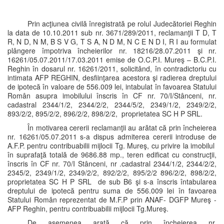
Prin acţiunea civilă înregistrată pe rolul Judecătoriei Reghin
la data de 10.10.2011 sub nr. 3671/289/2011, reclamanţii T D, T
R, N D, N M, B S V G, T S A, N D M, N C E N D I, R I au formulat
plângere împotriva încheierilor nr. 18216/28.07.2011 şi nr.
16261/05.07.2011/17.03.2011 emise de O.C.P.I. Mureş – B.C.P.I.
Reghin în dosarul nr. 16261/2011, solicitând, în contradictoriu cu
intimata AFP REGHIN, desfiinţarea acestora şi radierea dreptului
de ipotecă în valoare de 556.009 lei, intabulat în favoarea Statului
Român asupra imobilului înscris în CF nr. 70/I/Stânceni, nr.
cadastral 2344/1/2, 2344/2/2, 2344/5/2, 2349/1/2, 2349/2/2,
893/2/2, 895/2/2, 896/2/2, 898/2/2, proprietatea SC H P SRL.
În motivarea cererii reclamanţii au arătat că prin încheierea
nr. 16261/05.07.2011 s-a dispus admiterea cererii introduse de
A.F.P. pentru contribuabilii mijlocii Tg. Mureş, cu privire la imobilul
în suprafaţă totală de 9686.88 mp., teren edificat cu construcţii,
înscris în CF nr. 70/I Stânceni, nr .cadastral 2344/1/2, 2344/2/2,
2345/2, 2349/1/2, 2349/2/2, 892/2/2, 895/2/2 896/2/2, 898/2/2,
proprietatea SC H P SRL de sub B6 şi s-a înscris întabularea
dreptului de ipotecă pentru suma de 556.009 lei în favoarea
Statului Român reprezentat de M.F.P prin ANAF- DGFP Mureş -
AFP Reghin, pentru contribuabilii mijlocii Tg.Mureş.
De asemenea arată că prin încheierea nr.