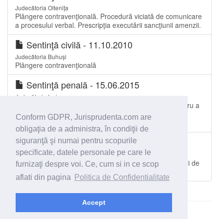
Judecătoria Oltenița
Plângere contravenţională. Procedură viciată de comunicare
a procesului verbal. Prescripţia executării sancţiunii amenzii.
Sentinţă civilă - 11.10.2010
Judecătoria Buhuși
Plângere contravenţională
Sentinţă penală - 15.06.2015
Judecătoria Iași
Acord de recunoaşterea vinovăţiei. Lipsa acordului pentru a
presta o muncă neremunerată în folosul comunităţii.
Conform GDPR, Jurisprudenta.com are
Pedeapsă nejustificat de blândă
obligaţia de a administra, în condiţii de
Decizie - 25.02.2021
siguranţă şi numai pentru scopurile
specificate, datele personale pe care le
Curtea de Apel București
Conducere cu permisul suspendat. Neîndeplinire condiţii de
furnizaţi despre voi. Ce, cum si in ce scop
tipicitate. Achitare.
aflati din pagina
Politica de Confidentialitate
Accept
© 2026 - Jurisprudenta.com -
Cautare
-
Termeni si conditii