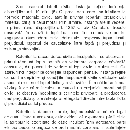
Sub aspectul laturii civile, instanţa reţine incidenţa
dispoziţiilor art. 19 alin. (5) C. proc. pen. care fac trimitere la
normele materiale civile, atât în privinţa reparării prejudiciului
material, cât şi a celui moral. Prin urmare, instanţa are în vedere,
în primul rând, dispoziţiile art. 1357 C. civ. Ca atare, trebuie
observată în cauză îndeplinirea condiţiilor cumulative pentru
angajarea răspunderii civile delictuale, respectiv fapta ilicită,
prejudiciul, raportul de cauzalitate între faptă şi prejudiciu şi
existenţa vinovăţiei.
Referitor la răspunderea civilă a inculpatului, se observă în
primul rând că fapta penală de vatamare corporala săvârşită
constituie, din punctul de vedere al legii civile, un ilicit civil. Ca
atare, fiind îndeplinite condiţiile răspunderii penale, instanţa reţine
că sunt îndeplinite şi condiţiile răspunderii civile delictuale sub
aspectul existenţei faptei ilicite şi a vinovăţiei. Întrucât infracţiunea
săvârşită de către inculpat a cauzat un prejudiciu moral părţii
civile, se observă îndeplinite şi cerinţele privitoare la producerea
unui prejudiciu şi la existenţa unei legături directe între fapta ilicită
şi prejudiciul astfel produs.
Referitor la daunele morale, deşi nu există un criteriu legal
de cuantificare a acestora, este evident că expunerea părţii civile
la agresiunile exercitate de către inculpat (prin acrosarea partii
ei) au cauzat o pagubă de ordin moral, constând în suferinţele