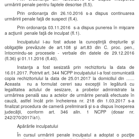
urmăririi penale pentru faptele descrise (fl.5).
Prin ordonanţa din 26.10.2016 s-a dispus continuarea
urmăririi penale faţă de suspect (fl.4).
Prin ordonanţa 03.11.2016 s-a dispus punerea în mişcare
a acţiunii penale faţă de inculpat (fl.1).
Inculpatului i-au fost aduse la cunoştinţă drepturile şi
obligaţiile prevăzute de art.108 şi art.83 din C. proc. pen.,
întocmindu-se procesele - verbale din datele de 29.12.2016
(fl.36) şi 01.11.2016 (fl.40).
Instanţa a fost sesizată prin rechizitoriu la data de
16.01.2017. Potrivit art. 344 NCPP inculpatului i-a fost comunicată
copia rechizitoriului la data de 25.01.2017 la domiciliul din …...
Aceasta nu a formulat cereri sau excepţii în legătură cu
legalitatea actului de sesizare, a probelor administrate la
urmărirea penală sau a actelor de urmărire penală efectuate în
cauză, astfel încât prin încheierea nr. 218 din 1.03.2017 s-a
finalizat procedura de cameră preliminară şi s-a dispus începerea
judecăţii, conform art. 346 alin. 1 NCPP (dosar nr.
242/270/2017/a1).
Apărările inculpatului
În cursul urmăririi penale inculpatul a adoptat o poziţie