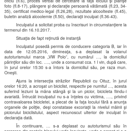
oficiu (fl.6), proces verbal de cercetare la faţa locului şi planşe
foto (fl.8-17), plângere şi declaraţie persoană vătămată (fl.23, 34-
35), certificat medico-legal (fl.26,28), rezultate alcoolteste (fl.45),
buletin analiză alcoolemie (fl.50), declaraţii inculpat (fl.36-43).
Inculpatul a solicitat proba cu înscrisuri in circumstanţiere la
termenul din 16.10.2017.
Situaţia de fapt reţinută de instanţă
Inculpatul posedă permis de conducere categoria B, iar în
data de 12.05.2016, dimineaţa, s-a deplasat la volanul
autoturismului marca „VW Polo”, cu numărul …, la domiciliul
părinţilor său din loc. …., unde a consumat cca. 1 l vin, după care,
în jurul orelor 15:30 s-a întors la domiciliul său, pe raza mun.
Oneşti.
Ajuns la intersecţia străzilor Republicii cu Oituz, în jurul
orelor 16:20, a acroşat un biciclist, respectiv pe numitul …, acesta
suferind leziuni la mâna stângă şi la un picior, bicicleta fiindu-i
avariată. Întrucât inculpatul nu s-a înţeles cu victima, …., privind
contravaloarea bicicletei, a plecat de la faţa locului fără a anunţa
organele de poliţie, deşi constatase excoriaţii la nivelul mâinii şi
piciorului biciclistului, aspect recunoscut ulterior de inculpat în
declaraţia dată.
În continuare, … s-a deplasat cu autoturismul său în