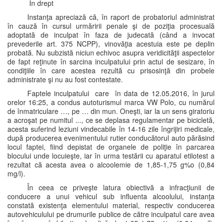
În drept
Instanţa apreciază că, în raport de probatoriul administrat
în cauză în cursul urmăririi penale şi de poziţia procesuală
adoptată de inculpat în faza de judecată (când a invocat
prevederile art. 375 NCPP), vinovăţia acestuia este pe deplin
probată. Nu subzistă niciun echivoc asupra veridicităţii aspectelor
de fapt reţinute în sarcina inculpatului prin actul de sesizare, în
condiţiile în care acestea rezultă cu prisosinţă din probele
administrate şi nu au fost contestate.
Faptele inculpatului care în data de 12.05.2016, în jurul
orelor 16:25, a condus autoturismul marca VW Polo, cu numărul
de înmatriculare …, pe … din mun. Oneşti, iar la un sens giratoriu
a acroşat pe numitul ..., ce se deplasa regulamentar pe bicicletă,
acesta suferind leziuni vindecabile în 14-16 zile îngrijiri medicale,
după producerea evenimentului rutier conducătorul auto părăsind
locul faptei, fiind depistat de organele de poliţie în parcarea
blocului unde locuieşte, iar în urma testării cu aparatul etilotest a
rezultat că acesta avea o alcoolemie de 1,85-1,75 g%o (0,84
mg/l).
În ceea ce priveşte latura obiectivă a infracţiunii de
conducere a unui vehicul sub influenta alcoolului, instanţa
constată existenţa elementului material, respectiv conducerea
autovehiculului pe drumurile publice de către inculpatul care avea