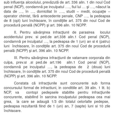
sub influenţa alcoolului, prevăzută de art. 336 alin. 1 din noul Cod
penal (NCP), condamnă pe inculpatul …., fiul lui … şi …, născut la
data de …, în …, domiciliat în …., studii – medii, ocupaţie –
operator chimist, fără antecedente penale, CNP …, la pedeapsa
de 8 (opt) luni închisoare, în condiţiile art. 375 din noul Cod de
procedură penală (NCPP) şi art. 396 alin. 10 NCPP.
II. Pentru săvârşirea infracţiunii de parasirea locului
accidentului prev. si ped.de art.338 alin.1 Cod penal (NCP),
condamnă pe inculpatul …, la pedeapsa de 1 (un) an si 4 (patru)
luni închisoare, în condiţiile art. 375 din noul Cod de procedură
penală (NCPP) şi art. 396 alin. 10 NCPP.
III. Pentru săvârşirea infracţiunii de vatamare corporala din
culpa, prev.si .si ped.de art.196 alin.1 Cod penal (NCP),
condamnă pe inculpatul …, la pedeapsa de 2 (doua) luni
închisoare, în condiţiile art. 375 din noul Cod de procedură penală
(NCPP) şi art. 396 alin. 10 NCPP.
Constata că infracţiunile sunt concurente sub forma
concursului formal de infractiuni, in conditiile art. 39 alin. 1 lit. b)
NCP, va contopi pedepsele stabilite pentru infracţiunile
concurente, stabilind în sarcina inculpatului pedeapsa cea mai
grea, la care se adaugă 1/3 din totalul celorlalte pedepse,
pedeapsa rezultantă fiind de 1 (un) an, 7 (sapte) luni si 10 zile
închisoare.