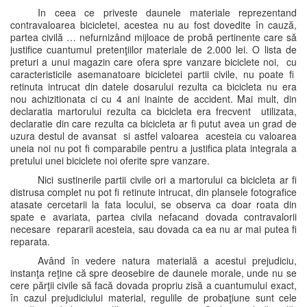
In ceea ce priveste daunele materiale reprezentand
contravaloarea bicicletei, acestea nu au fost dovedite în cauză,
partea civilă … nefurnizând mijloace de probă pertinente care să
justifice cuantumul pretenţiilor materiale de 2.000 lei. O lista de
preturi a unui magazin care ofera spre vanzare biciclete noi, cu
caracteristicile asemanatoare bicicletei partii civile, nu poate fi
retinuta intrucat din datele dosarului rezulta ca bicicleta nu era
nou achizitionata ci cu 4 ani inainte de accident. Mai mult, din
declaratia martorului rezulta ca bicicleta era frecvent utilizata,
declaratie din care rezulta ca bicicleta ar fi putut avea un grad de
uzura destul de avansat si astfel valoarea acesteia cu valoarea
uneia noi nu pot fi comparabile pentru a justifica plata integrala a
pretului unei biciclete noi oferite spre vanzare.
Nici sustinerile partii civile ori a martorului ca bicicleta ar fi
distrusa complet nu pot fi retinute intrucat, din plansele fotografice
atasate cercetarii la fata locului, se observa ca doar roata din
spate e avariata, partea civila nefacand dovada contravalorii
necesare repararii acesteia, sau dovada ca ea nu ar mai putea fi
reparata.
Având în vedere natura materială a acestui prejudiciu,
instanţa reţine că spre deosebire de daunele morale, unde nu se
cere părţii civile să facă dovada propriu zisă a cuantumului exact,
în cazul prejudiciului material, regulile de probaţiune sunt cele