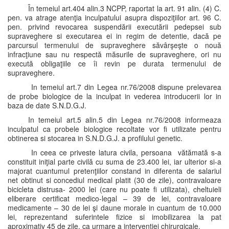
În temeiul art.404 alin.3 NCPP, raportat la art. 91 alin. (4) C.
pen. va atrage atenţia inculpatului asupra dispoziţiilor art. 96 C.
pen. privind revocarea suspendării executării pedepsei sub
supraveghere si executarea ei in regim de detentie, dacă pe
parcursul termenului de supraveghere săvârşeşte o nouă
infracţiune sau nu respectă măsurile de supraveghere, ori nu
execută obligaţiile ce îi revin pe durata termenului de
supraveghere.
In temeiul art.7 din Legea nr.76/2008 dispune prelevarea
de probe biologice de la inculpat in vederea introducerii lor in
baza de date S.N.D.G.J.
In temeiul art.5 alin.5 din Legea nr.76/2008 informeaza
inculpatul ca probele biologice recoltate vor fi utilizate pentru
obtinerea si stocarea in S.N.D.G.J. a profilului genetic.
In ceea ce priveste latura civila, persoana vătămată s-a
constituit iniţial parte civilă cu suma de 23.400 lei, iar ulterior si-a
majorat cuantumul pretenţiilor constand in diferenta de salariul
net obtinut si concediul medical platit (30 de zile), contravaloare
bicicleta distrusa- 2000 lei (care nu poate fi utilizata), cheltuieli
eliberare certificat medico-legal – 39 de lei, contravaloare
medicamente – 30 de lei şi daune morale in cuantum de 10.000
lei, reprezentand suferintele fizice si imobilizarea la pat
aproximativ 45 de zile, ca urmare a interventiei chirurgicale.