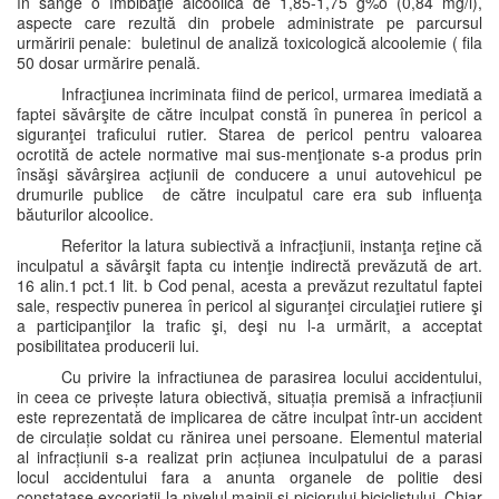
în sânge o îmbibaţie alcoolică de 1,85-1,75 g%o (0,84 mg/l),
aspecte care rezultă din probele administrate pe parcursul
urmăririi penale: buletinul de analiză toxicologică alcoolemie ( fila
50 dosar urmărire penală.
Infracţiunea incriminata fiind de pericol, urmarea imediată a
faptei săvârşite de către inculpat constă în punerea în pericol a
siguranţei traficului rutier. Starea de pericol pentru valoarea
ocrotită de actele normative mai sus-menţionate s-a produs prin
însăşi săvârşirea acţiunii de conducere a unui autovehicul pe
drumurile publice de către inculpatul care era sub influenţa
băuturilor alcoolice.
Referitor la latura subiectivă a infracţiunii, instanţa reţine că
inculpatul a săvârşit fapta cu intenţie indirectă prevăzută de art.
16 alin.1 pct.1 lit. b Cod penal, acesta a prevăzut rezultatul faptei
sale, respectiv punerea în pericol al siguranţei circulaţiei rutiere şi
a participanţilor la trafic şi, deşi nu l-a urmărit, a acceptat
posibilitatea producerii lui.
Cu privire la infractiunea de parasirea locului accidentului,
in ceea ce privește latura obiectivă, situația premisă a infracțiunii
este reprezentată de implicarea de către inculpat într-un accident
de circulație soldat cu rănirea unei persoane. Elementul material
al infracțiunii s-a realizat prin acțiunea inculpatului de a parasi
locul accidentului fara a anunta organele de politie desi
constatase excoriatii la nivelul mainii si piciorului biciclistului. Chiar