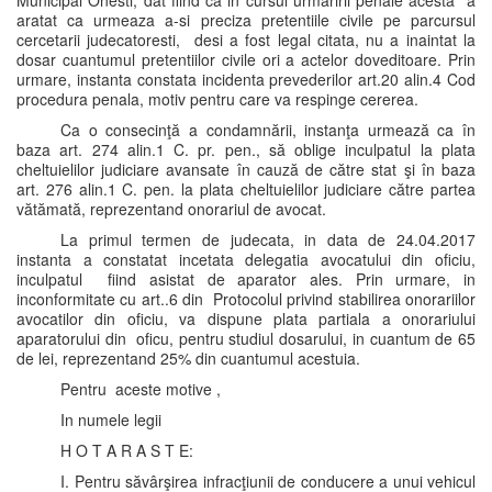
Municipal Onesti, dat fiind ca in cursul urmaririi penale acesta a
aratat ca urmeaza a-si preciza pretentiile civile pe parcursul
cercetarii judecatoresti, desi a fost legal citata, nu a inaintat la
dosar cuantumul pretentiilor civile ori a actelor doveditoare. Prin
urmare, instanta constata incidenta prevederilor art.20 alin.4 Cod
procedura penala, motiv pentru care va respinge cererea.
Ca o consecinţă a condamnării, instanţa urmează ca în
baza art. 274 alin.1 C. pr. pen., să oblige inculpatul la plata
cheltuielilor judiciare avansate în cauză de către stat şi în baza
art. 276 alin.1 C. pen. la plata cheltuielilor judiciare către partea
vătămată, reprezentand onorariul de avocat.
La primul termen de judecata, in data de 24.04.2017
instanta a constatat incetata delegatia avocatului din oficiu,
inculpatul fiind asistat de aparator ales. Prin urmare, in
inconformitate cu art..6 din Protocolul privind stabilirea onorariilor
avocatilor din oficiu, va dispune plata partiala a onorariului
aparatorului din oficu, pentru studiul dosarului, in cuantum de 65
de lei, reprezentand 25% din cuantumul acestuia.
Pentru aceste motive ,
In numele legii
H O T A R A S T E:
I. Pentru săvârşirea infracţiunii de conducere a unui vehicul