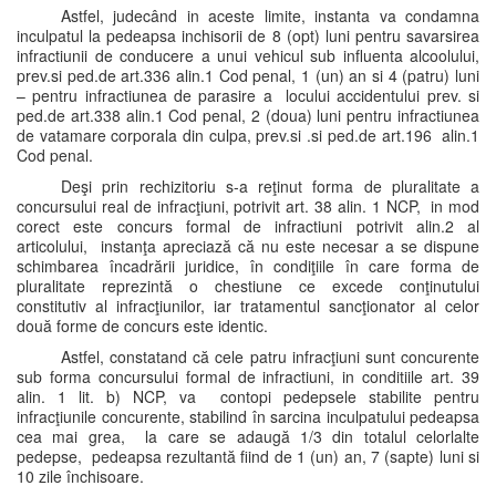
Astfel, judecând in aceste limite, instanta va condamna
inculpatul la pedeapsa inchisorii de 8 (opt) luni pentru savarsirea
infractiunii de conducere a unui vehicul sub influenta alcoolului,
prev.si ped.de art.336 alin.1 Cod penal, 1 (un) an si 4 (patru) luni
– pentru infractiunea de parasire a locului accidentului prev. si
ped.de art.338 alin.1 Cod penal, 2 (doua) luni pentru infractiunea
de vatamare corporala din culpa, prev.si .si ped.de art.196 alin.1
Cod penal.
Deşi prin rechizitoriu s-a reţinut forma de pluralitate a
concursului real de infracţiuni, potrivit art. 38 alin. 1 NCP, in mod
corect este concurs formal de infractiuni potrivit alin.2 al
articolului, instanţa apreciază că nu este necesar a se dispune
schimbarea încadrării juridice, în condiţiile în care forma de
pluralitate reprezintă o chestiune ce excede conţinutului
constitutiv al infracţiunilor, iar tratamentul sancţionator al celor
două forme de concurs este identic.
Astfel, constatand că cele patru infracţiuni sunt concurente
sub forma concursului formal de infractiuni, in conditiile art. 39
alin. 1 lit. b) NCP, va contopi pedepsele stabilite pentru
infracţiunile concurente, stabilind în sarcina inculpatului pedeapsa
cea mai grea, la care se adaugă 1/3 din totalul celorlalte
pedepse, pedeapsa rezultantă fiind de 1 (un) an, 7 (sapte) luni si
10 zile închisoare.