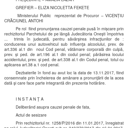
GREFIER – ELIZA NICOLETTA FEKETE
Ministerului Public reprezentat de Procuror – VICENȚIU
CRĂCIUNEL ANTOHI
Pe rol fiind pronunţarea cauzei penale pusă în mișcare prin
rechizitoriul Parchetului de pe lângă Judecătoria Oneşti împotriva
... trimis în judecată, pentru săvârşirea infracţiunilor de :
conducerea unui autovehicul sub influenţa alcoolului, prev. de
art.336 al.1 din noul Cod penal, vătămare corporală din culpă,
prev. și ped. de art.196 al.1 din codul penal; părăsirea locului
accidentului, prev. și ped. de art.338 al.1 din Codul penal, totul cu
aplicarea art.38 a.1 cod penal.
Dezbaterile în fond au avut loc la data de 13.11.2017, fiind
consemnate prin încheierea de amânare a pronunţării de la acea
dată şi care face parte integrantă din prezenta hotărâre.
I N S T A N Ţ A
Deliberând asupra cauzei penale de fata,
Actul de sesizare
Prin rechizitoriul nr. 1258/P/2016 din 11.01.2017, înregistrat