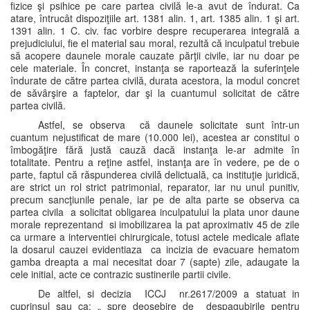
fizice şi psihice pe care partea civilă le-a avut de îndurat. Ca
atare, întrucât dispoziţiile art. 1381 alin. 1, art. 1385 alin. 1 şi art.
1391 alin. 1 C. civ. fac vorbire despre recuperarea integrală a
prejudiciului, fie el material sau moral, rezultă că inculpatul trebuie
să acopere daunele morale cauzate părţii civile, iar nu doar pe
cele materiale. În concret, instanţa se raportează la suferinţele
îndurate de către partea civilă, durata acestora, la modul concret
de săvârşire a faptelor, dar şi la cuantumul solicitat de către
partea civilă.
Astfel, se observa că daunele solicitate sunt într-un
cuantum nejustificat de mare (10.000 lei), acestea ar constitui o
îmbogăţire fără justă cauză dacă instanţa le-ar admite în
totalitate. Pentru a reţine astfel, instanţa are în vedere, pe de o
parte, faptul că răspunderea civilă delictuală, ca instituţie juridică,
are strict un rol strict patrimonial, reparator, iar nu unul punitiv,
precum sancţiunile penale, iar pe de alta parte se observa ca
partea civila a solicitat obligarea inculpatului la plata unor daune
morale reprezentand si imobilizarea la pat aproximativ 45 de zile
ca urmare a interventiei chirurgicale, totusi actele medicale aflate
la dosarul cauzei evidentiaza ca incizia de evacuare hematom
gamba dreapta a mai necesitat doar 7 (sapte) zile, adaugate la
cele initial, acte ce contrazic sustinerile partii civile.
De altfel, si decizia ICCJ nr.2617/2009 a statuat in
cuprinsul sau ca: „ spre deosebire de despagubirile pentru