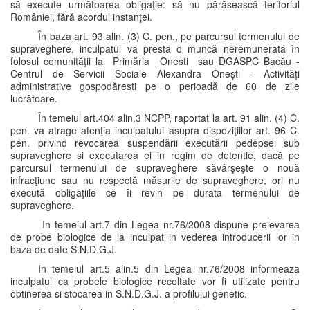
să execute următoarea obligaţie: să nu părăsească teritoriul
României, fără acordul instanţei.
În baza art. 93 alin. (3) C. pen., pe parcursul termenului de
supraveghere, inculpatul va presta o muncă neremunerată în
folosul comunităţii la Primăria Onesti sau DGASPC Bacău -
Centrul de Servicii Sociale Alexandra Onești - Activități
administrative gospodărești pe o perioadă de 60 de zile
lucrătoare.
În temeiul art.404 alin.3 NCPP, raportat la art. 91 alin. (4) C.
pen. va atrage atenţia inculpatului asupra dispoziţiilor art. 96 C.
pen. privind revocarea suspendării executării pedepsei sub
supraveghere si executarea ei in regim de detentie, dacă pe
parcursul termenului de supraveghere săvârşeşte o nouă
infracţiune sau nu respectă măsurile de supraveghere, ori nu
execută obligaţiile ce îi revin pe durata termenului de
supraveghere.
In temeiul art.7 din Legea nr.76/2008 dispune prelevarea
de probe biologice de la inculpat in vederea introducerii lor in
baza de date S.N.D.G.J.
In temeiul art.5 alin.5 din Legea nr.76/2008 informeaza
inculpatul ca probele biologice recoltate vor fi utilizate pentru
obtinerea si stocarea in S.N.D.G.J. a profilului genetic.