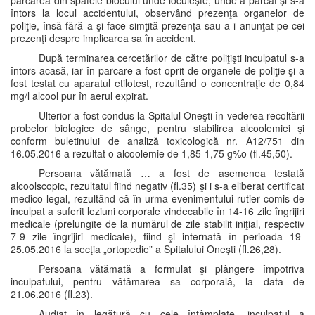
parcarea din spatele blocului unde locuieşte, unde a parcat şi s-a
întors la locul accidentului, observând prezenţa organelor de
poliţie, însă fără a-şi face simţită prezenţa sau a-i anunţat pe cei
prezenţi despre implicarea sa în accident.
După terminarea cercetărilor de către poliţişti inculpatul s-a
întors acasă, iar în parcare a fost oprit de organele de poliţie şi a
fost testat cu aparatul etilotest, rezultând o concentraţie de 0,84
mg/l alcool pur în aerul expirat.
Ulterior a fost condus la Spitalul Oneşti în vederea recoltării
probelor biologice de sânge, pentru stabilirea alcoolemiei şi
conform buletinului de analiză toxicologică nr. A12/751 din
16.05.2016 a rezultat o alcoolemie de 1,85-1,75 g%o (fl.45,50).
Persoana vătămată … a fost de asemenea testată
alcoolscopic, rezultatul fiind negativ (fl.35) şi i s-a eliberat certificat
medico-legal, rezultând că în urma evenimentului rutier comis de
inculpat a suferit leziuni corporale vindecabile în 14-16 zile îngrijiri
medicale (prelungite de la numărul de zile stabilit iniţial, respectiv
7-9 zile îngrijiri medicale), fiind şi internată în perioada 19-
25.05.2016 la secţia „ortopedie” a Spitalului Oneşti (fl.26,28).
Persoana vătămată a formulat şi plângere împotriva
inculpatului, pentru vătămarea sa corporală, la data de
21.06.2016 (fl.23).
Audiat în legătură cu cele întâmplate, inculpatul a