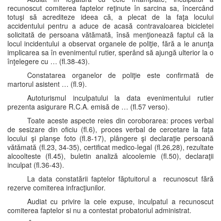
recunoscut comiterea faptelor reţinute în sarcina sa, încercând
totuşi să acrediteze ideea că, a plecat de la faţa locului
accidentului pentru a aduce de acasă contravaloarea bicicletei
solicitată de persoana vătămată, însă menţionează faptul că la
locul incidentului a observat organele de poliţie, fără a le anunţa
implicarea sa în evenimentul rutier, sperând să ajungă ulterior la o
înţelegere cu … (fl.38-43).
Constatarea organelor de poliţie este confirmată de
martorul asistent … (fl.9).
Autoturismul inculpatului la data evenimentului rutier
prezenta asigurare R.C.A. emisă de … (fl.57 verso).
Toate aceste aspecte reies din coroborarea: proces verbal
de sesizare din oficiu (fl.6), proces verbal de cercetare la faţa
locului şi planşe foto (fl.8-17), plângere şi declaraţie persoană
vătămată (fl.23, 34-35), certificat medico-legal (fl.26,28), rezultate
alcoolteste (fl.45), buletin analiză alcoolemie (fl.50), declaraţii
inculpat (fl.36-43).
La data constatării faptelor făptuitorul a recunoscut fără
rezerve comiterea infracţiunilor.
Audiat cu privire la cele expuse, inculpatul a recunoscut
comiterea faptelor si nu a contestat probatoriul administrat.