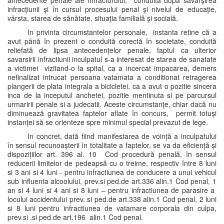
antecedente penale ale infractorului, conduita după săvârşirea
infracţiunii şi în cursul procesului penal şi nivelul de educaţie,
vârsta, starea de sănătate, situaţia familială şi socială.
In privinta circumstantelor personale, instanta retine că a
avut până în prezent o conduită corectă în societate, conduită
reliefată de lipsa antecedențelor penale, faptul ca ulterior
savarsirii infractiunii inculpatul s-a interesat de starea de sanatate
a victimei vizitand-o la spital, ca a incercat impacarea, demers
nefinalizat intrucat persoana vatamata a conditionat retragerea
plangerii de plata integrala a bicicletei, ca a avut o pozitie sincera
inca de la inceputul anchetei, pozitie mentinuta si pe parcursul
urmaririi penale si a judecatii. Aceste circumstanţe, chiar dacă nu
diminuează gravitatea faptelor aflate în concurs, permit totuși
instanţei să se orienteze spre minimul special prevazut de lege.
In concret, dată fiind manifestarea de voință a inculpatului
în sensul recunoașterii în totalitate a faptelor, se va da eficiență și
dispozițiilor art. 396 al. 10 Cod procedură penală, în sensul
reducerii limitelor de pedeapsă cu o treime, respectiv între 8 luni
si 3 ani si 4 luni - pentru infractiunea de conducere a unui vehicul
sub influenta alcoolului, prev.si ped.de art.336 alin.1 Cod penal, 1
an si 4 luni si 4 ani si 8 luni – pentru infractiunea de parasire a
locului accidentului prev. si ped.de art.338 alin.1 Cod penal, 2 luni
si 8 luni pentru infractiunea de vatamare corporala din culpa,
prev.si .si ped.de art.196 alin.1 Cod penal.