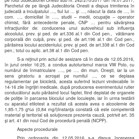
pe rolul Judecătoriei Onesti sub nr. 242/270/2017 din 16.01.2017,
Parchetul de pe lângă Judecătoria Onesti a dispus trimiterea în
judecată a inculpatului …, fiul lui … şi …, născut la data de …, în
com. …, domiciliat în …., studii – medii, ocupaţie – operator
chimist, fără antecedente penale, CNP … pentru săvârşirea
infracţiunilor de: conducerea unui autovehicul sub influenţa
alcoolului, prev. şi ped. de art.336 al.1 din Cod pen., vătămare
corporală din culpă, prev. şi ped. de art.196 al.1 din Cod pen.,
părăsirea locului accidentului, prev. şi ped. de art.338 al.1 din Cod
pen.; totul cu aplic. art.38 al.1 din Cod pen.
S-a reţinut prin actul de sesizare că în data de 12.05.2016,
în jurul orelor 16:25, a condus autoturismul marca VW Polo, cu
numărul de înmatriculare …., pe …. din mun. Oneşti, iar la un
sens giratoriu a acroşat pe numitul ..., ce se deplasa
regulamentar pe bicicletă, acesta suferind leziuni vindecabile în
14-16 zile îngrijiri medicale, după producerea evenimentului rutier
conducătorul auto părăsind locul faptei, fiind depistat de organele
de poliţie în parcarea blocului unde locuieşte, iar în urma testării
cu aparatul etilotest a rezultat că acesta avea o alcoolemie de
1,85-1,75 g%o (0,84 mg/l)Instanţa constată că este competentă
material şi teritorial să soluţioneze prezenta cauză, potrivit art. 35
şi art. 41 din noul Cod de procedură penală (NCPP).
Aspecte procedurale
Prin ordonanţa din 12.05.2016 s-a dispus începerea