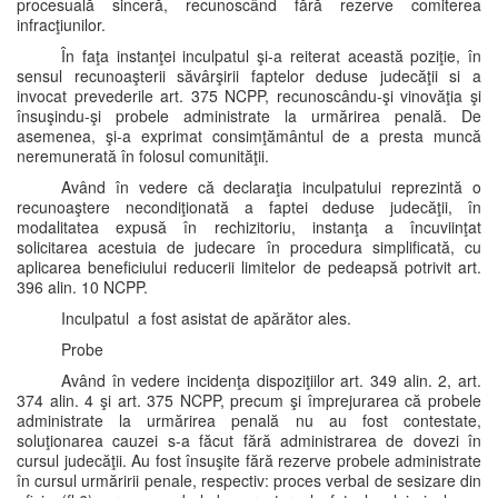
procesuală sinceră, recunoscând fără rezerve comiterea
infracţiunilor.
În faţa instanţei inculpatul şi-a reiterat această poziţie, în
sensul recunoaşterii săvârşirii faptelor deduse judecăţii si a
invocat prevederile art. 375 NCPP, recunoscându-şi vinovăţia şi
însuşindu-şi probele administrate la urmărirea penală. De
asemenea, şi-a exprimat consimţământul de a presta muncă
neremunerată în folosul comunităţii.
Având în vedere că declaraţia inculpatului reprezintă o
recunoaştere necondiţionată a faptei deduse judecăţii, în
modalitatea expusă în rechizitoriu, instanţa a încuviinţat
solicitarea acestuia de judecare în procedura simplificată, cu
aplicarea beneficiului reducerii limitelor de pedeapsă potrivit art.
396 alin. 10 NCPP.
Inculpatul a fost asistat de apărător ales.
Probe
Având în vedere incidenţa dispoziţiilor art. 349 alin. 2, art.
374 alin. 4 şi art. 375 NCPP, precum şi împrejurarea că probele
administrate la urmărirea penală nu au fost contestate,
soluţionarea cauzei s-a făcut fără administrarea de dovezi în
cursul judecăţii. Au fost însuşite fără rezerve probele administrate
în cursul urmăririi penale, respectiv: proces verbal de sesizare din