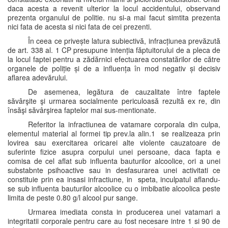
daca acesta a revenit ulterior la locul accidentului, observand
prezenta organului de politie. nu si-a mai facut simtita prezenta
nici fata de acesta si nici fata de cei prezenti.
În ceea ce privește latura subiectivă, infracțiunea prevăzută
de art. 338 al. 1 CP presupune intenția făptuitorului de a pleca de
la locul faptei pentru a zădărnici efectuarea constatărilor de către
organele de poliție și de a influența în mod negativ și decisiv
aflarea adevărului.
De asemenea, legătura de cauzalitate între faptele
săvârşite şi urmarea socialmente periculoasă rezultă ex re, din
însăşi săvârşirea faptelor mai sus-mentionate.
Referitor la infractiunea de vatamare corporala din culpa,
elementul material al formei tip prev.la alin.1 se realizeaza prin
lovirea sau exercitarea oricarei alte violente cauzatoare de
suferinte fizice asupra corpului unei persoane, daca fapta e
comisa de cel aflat sub influenta bauturilor alcoolice, ori a unei
substabnte psihoactive sau in desfasurarea unei activitati ce
constituie prin ea insasi infractiune, in speta, inculpatul aflandu-
se sub influenta bauturilor alcoolice cu o imbibatie alcoolica peste
limita de peste 0.80 g/l alcool pur sange.
Urmarea imediata consta in producerea unei vatamari a
integritatii corporale pentru care au fost necesare intre 1 si 90 de