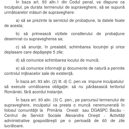
În baza art. 93 alin.1 din Codul penal, va dispune ca
inculpatul, pe durata termenului de supraveghere, să se supună
următoarelor măsuri de supraveghere:
a) să se prezinte la serviciul de probaţiune, la datele fixate
de acesta;
b) să primească vizitele consilierului de probaţiune
desemnat cu supravegherea sa;
c) să anunţe, în prealabil, schimbarea locuinţei şi orice
deplasare care depăşeşte 5 zile;
d) să comunice schimbarea locului de muncă;
e) să comunice informaţii şi documente de natură a permite
controlul mijloacelor sale de existenţă.
În baza art. 93 alin. (2) lit. d) C. pen.va impune inculpatului
să execute următoarea obligaţie: să nu părăsească teritoriul
României, fără acordul instanţei.
În baza art. 93 alin. (3) C. pen., pe parcursul termenului de
supraveghere, inculpatul va presta o muncă neremunerată în
folosul comunităţii la Primăria Onesti sau DGASPC Bacău -
Centrul de Servicii Sociale Alexandra Onești - Activități
administrative gospodărești pe o perioadă de 60 de zile
lucrătoare.