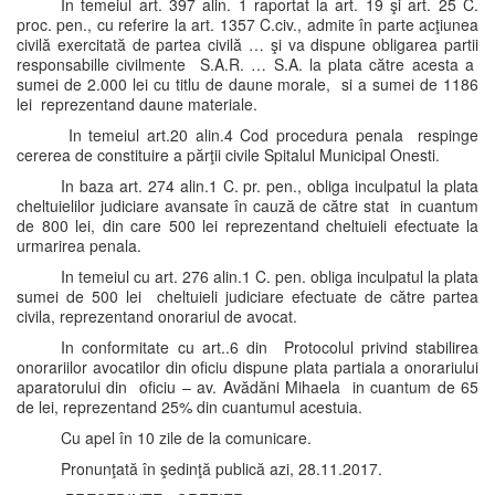
In temeiul art. 397 alin. 1 raportat la art. 19 şi art. 25 C.
proc. pen., cu referire la art. 1357 C.civ., admite în parte acţiunea
civilă exercitată de partea civilă … şi va dispune obligarea partii
responsabille civilmente S.A.R. … S.A. la plata către acesta a
sumei de 2.000 lei cu titlu de daune morale, si a sumei de 1186
lei reprezentand daune materiale.
In temeiul art.20 alin.4 Cod procedura penala respinge
cererea de constituire a părţii civile Spitalul Municipal Onesti.
In baza art. 274 alin.1 C. pr. pen., obliga inculpatul la plata
cheltuielilor judiciare avansate în cauză de către stat in cuantum
de 800 lei, din care 500 lei reprezentand cheltuieli efectuate la
urmarirea penala.
In temeiul cu art. 276 alin.1 C. pen. obliga inculpatul la plata
sumei de 500 lei cheltuieli judiciare efectuate de către partea
civila, reprezentand onorariul de avocat.
In conformitate cu art..6 din Protocolul privind stabilirea
onorariilor avocatilor din oficiu dispune plata partiala a onorariului
aparatorului din oficiu – av. Avădăni Mihaela in cuantum de 65
de lei, reprezentand 25% din cuantumul acestuia.
Cu apel în 10 zile de la comunicare.
Pronunţată în şedinţă publică azi, 28.11.2017.