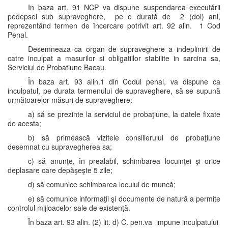
In baza art. 91 NCP va dispune suspendarea executării
pedepsei sub supraveghere, pe o durată de 2 (doi) ani,
reprezentând termen de încercare potrivit art. 92 alin. 1 Cod
Penal.
Desemneaza ca organ de supraveghere a indeplinirii de
catre inculpat a masurilor si obligatiilor stabilite in sarcina sa,
Serviciul de Probatiune Bacau.
În baza art. 93 alin.1 din Codul penal, va dispune ca
inculpatul, pe durata termenului de supraveghere, să se supună
următoarelor măsuri de supraveghere:
a) să se prezinte la serviciul de probaţiune, la datele fixate
de acesta;
b) să primească vizitele consilierului de probaţiune
desemnat cu supravegherea sa;
c) să anunţe, în prealabil, schimbarea locuinţei şi orice
deplasare care depăşeşte 5 zile;
d) să comunice schimbarea locului de muncă;
e) să comunice informaţii şi documente de natură a permite
controlul mijloacelor sale de existenţă.
În baza art. 93 alin. (2) lit. d) C. pen.va impune inculpatului