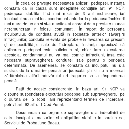
În ceea ce priveşte necesitatea aplicarii pedepsei, instanţa
constată că în cauză sunt îndeplinite condiţiile art. 91 NCP,
pedeapsa stabilită fiind mai mică de 3 ani închisoare, iar
inculpatul nu a mai fost condamnat anterior la pedeapsa închisorii
mai mare de un an si si-a manifestat acordul de a presta o munca
neremunerata in folosul comunitatii. În raport de persoana
inculpatului, de conduita avută in societate anterior săvârşirii
infracţiunilor, conduita relevata de probele in favoarea sa precum
şi de posibilităţile sale de îndreptare, instanţa apreciază că
aplicarea pedepsei este suficienta si, chiar fara executarea
acesteia, condamnatul nu va mai comite infractiuni, insa este
necesara supravegherea conduitei sale pentru o perioadă
determinată. De asemenea, se constată ca inculpatul nu s-a
sustras de la urmărire penală ori judecată şi nici nu a încercat
zădărnicirea aflării adevărului ori tragerea sa la răspunderea
penală.
Faţă de aceste considerente, în baza art. 91 NCP va
dispune suspendarea executării pedepsei sub supraveghere, pe
o durată de 2 (doi) ani reprezentând termen de încercare,
potrivit art. 92 alin. 1 Cod Penal.
Desemneaza ca organ de supraveghere a indeplinirii de
catre inculpat a masurilor si obligatiilor stabilite in sarcina sa,
Serviciul de Probatiune Bacau.