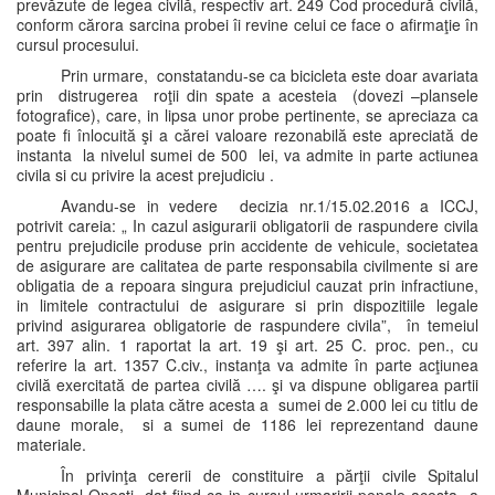
prevăzute de legea civilă, respectiv art. 249 Cod procedură civilă,
conform cărora sarcina probei îi revine celui ce face o afirmaţie în
cursul procesului.
Prin urmare, constatandu-se ca bicicleta este doar avariata
prin distrugerea roţii din spate a acesteia (dovezi –plansele
fotografice), care, in lipsa unor probe pertinente, se apreciaza ca
poate fi înlocuită şi a cărei valoare rezonabilă este apreciată de
instanta la nivelul sumei de 500 lei, va admite in parte actiunea
civila si cu privire la acest prejudiciu .
Avandu-se in vedere decizia nr.1/15.02.2016 a ICCJ,
potrivit careia: „ In cazul asigurarii obligatorii de raspundere civila
pentru prejudicile produse prin accidente de vehicule, societatea
de asigurare are calitatea de parte responsabila civilmente si are
obligatia de a repoara singura prejudiciul cauzat prin infractiune,
in limitele contractului de asigurare si prin dispozitiile legale
privind asigurarea obligatorie de raspundere civila”, în temeiul
art. 397 alin. 1 raportat la art. 19 şi art. 25 C. proc. pen., cu
referire la art. 1357 C.civ., instanţa va admite în parte acţiunea
civilă exercitată de partea civilă …. şi va dispune obligarea partii
responsabille la plata către acesta a sumei de 2.000 lei cu titlu de
daune morale, si a sumei de 1186 lei reprezentand daune
materiale.
În privinţa cererii de constituire a părţii civile Spitalul