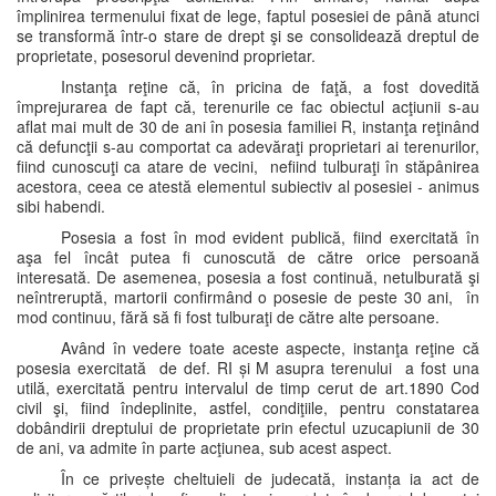
împlinirea termenului fixat de lege, faptul posesiei de până atunci
se transformă într-o stare de drept şi se consolidează dreptul de
proprietate, posesorul devenind proprietar.
Instanţa reţine că, în pricina de faţă, a fost dovedită
împrejurarea de fapt că, terenurile ce fac obiectul acţiunii s-au
aflat mai mult de 30 de ani în posesia familiei R, instanţa reţinând
că defuncţii s-au comportat ca adevăraţi proprietari ai terenurilor,
fiind cunoscuţi ca atare de vecini, nefiind tulburaţi în stăpânirea
acestora, ceea ce atestă elementul subiectiv al posesiei - animus
sibi habendi.
Posesia a fost în mod evident publică, fiind exercitată în
aşa fel încât putea fi cunoscută de către orice persoană
interesată. De asemenea, posesia a fost continuă, netulburată şi
neîntreruptă, martorii confirmând o posesie de peste 30 ani, în
mod continuu, fără să fi fost tulburaţi de către alte persoane.
Având în vedere toate aceste aspecte, instanţa reţine că
posesia exercitată de def. RI și M asupra terenului a fost una
utilă, exercitată pentru intervalul de timp cerut de art.1890 Cod
civil şi, fiind îndeplinite, astfel, condiţiile, pentru constatarea
dobândirii dreptului de proprietate prin efectul uzucapiunii de 30
de ani, va admite în parte acţiunea, sub acest aspect.
În ce privește cheltuieli de judecată, instanța ia act de