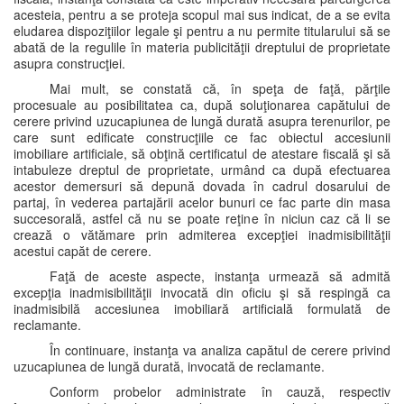
acesteia, pentru a se proteja scopul mai sus indicat, de a se evita
eludarea dispoziţiilor legale şi pentru a nu permite titularului să se
abată de la regulile în materia publicităţii dreptului de proprietate
asupra construcţiei.
Mai mult, se constată că, în speţa de faţă, părţile
procesuale au posibilitatea ca, după soluţionarea capătului de
cerere privind uzucapiunea de lungă durată asupra terenurilor, pe
care sunt edificate construcţiile ce fac obiectul accesiunii
imobiliare artificiale, să obţină certificatul de atestare fiscală şi să
intabuleze dreptul de proprietate, urmând ca după efectuarea
acestor demersuri să depună dovada în cadrul dosarului de
partaj, în vederea partajării acelor bunuri ce fac parte din masa
succesorală, astfel că nu se poate reţine în niciun caz că li se
crează o vătămare prin admiterea excepţiei inadmisibilităţii
acestui capăt de cerere.
Faţă de aceste aspecte, instanţa urmează să admită
excepţia inadmisibilităţii invocată din oficiu şi să respingă ca
inadmisibilă accesiunea imobiliară artificială formulată de
reclamante.
În continuare, instanţa va analiza capătul de cerere privind
uzucapiunea de lungă durată, invocată de reclamante.
Conform probelor administrate în cauză, respectiv