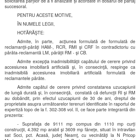
solicitarea părților de a fi analizate și acordate în dosarul de partaj
succesoral.
PENTRU ACESTE MOTIVE,
ÎN NUMELE LEGII,
HOTĂRĂŞTE:
Admite, în parte, acţiunea formulată de formulată de
reclamanţii-pârâţi HAM-, RCR, RMI şi CRF în contradictoriu cu
pârâta-reclamantă LM, pârâţii RM - şi CB.
Admite excepţia inadmisibilităţii capătului de cerere privind
accesiunea imobiliară artificială şi, în consecinţă, respinge ca
inadmisibilă accesiunea imobiliară artificială formulată de
reclamantele pârâte.
Admite capătul de cerere privind constatarea uzucapiunii
de lungă durată şi, în consecinţă, constată că defuncţii RI şi RM
au dobândit, prin efectul uzucapiunii de 30 de ani, dreptul de
proprietate asupra următoarelor terenuri identificate în raportul de
expertiză topo de la f. 302-308 vol. II, ce face parte integrantă din
prezenta:
- Suprafaţa de 9111 mp compus din 1110 mp curţi
construcţii, 4.392 mp arabil şi 3609 mp fâneţe, situat în intravilan
sat Soci, pct. Acasă, judeţ Neamţ, cu vecinătăţi la N Pricop