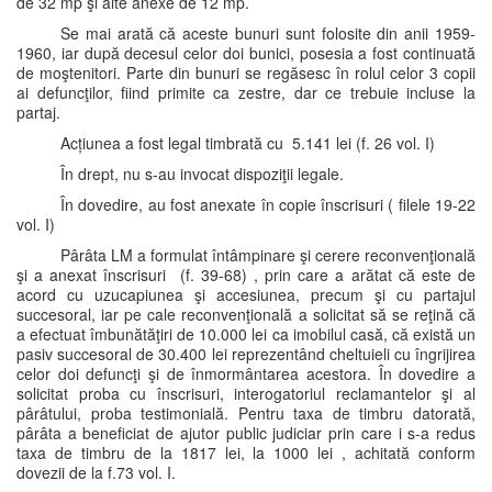
de 32 mp şi alte anexe de 12 mp.
Se mai arată că aceste bunuri sunt folosite din anii 1959-
1960, iar după decesul celor doi bunici, posesia a fost continuată
de moştenitori. Parte din bunuri se regăsesc în rolul celor 3 copii
ai defuncţilor, fiind primite ca zestre, dar ce trebuie incluse la
partaj.
Acțiunea a fost legal timbrată cu 5.141 lei (f. 26 vol. I)
În drept, nu s-au invocat dispoziţii legale.
În dovedire, au fost anexate în copie înscrisuri ( filele 19-22
vol. I)
Pârâta LM a formulat întâmpinare şi cerere reconvenţională
şi a anexat înscrisuri (f. 39-68) , prin care a arătat că este de
acord cu uzucapiunea şi accesiunea, precum şi cu partajul
succesoral, iar pe cale reconvenţională a solicitat să se reţină că
a efectuat îmbunătăţiri de 10.000 lei ca imobilul casă, că există un
pasiv succesoral de 30.400 lei reprezentând cheltuieli cu îngrijirea
celor doi defuncţi şi de înmormântarea acestora. În dovedire a
solicitat proba cu înscrisuri, interogatoriul reclamantelor şi al
pârâtului, proba testimonială. Pentru taxa de timbru datorată,
pârâta a beneficiat de ajutor public judiciar prin care i s-a redus
taxa de timbru de la 1817 lei, la 1000 lei , achitată conform
dovezii de la f.73 vol. I.