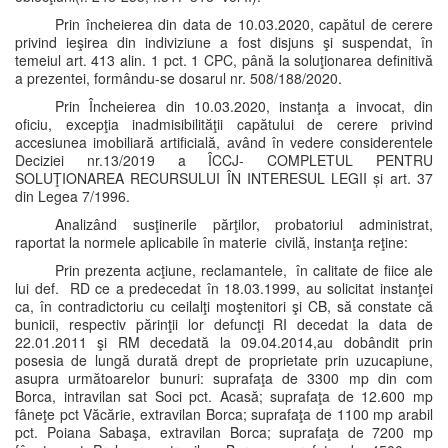
Prin încheierea din data de 10.03.2020, capătul de cerere
privind ieşirea din indiviziune a fost disjuns şi suspendat, în
temeiul art. 413 alin. 1 pct. 1 CPC, până la soluţionarea definitivă
a prezentei, formându-se dosarul nr. 508/188/2020.
Prin Încheierea din 10.03.2020, instanţa a invocat, din
oficiu, excepţia inadmisibilităţii capătului de cerere privind
accesiunea imobiliară artificială, având în vedere considerentele
Deciziei nr.13/2019 a ÎCCJ- COMPLETUL PENTRU
SOLUŢIONAREA RECURSULUI ÎN INTERESUL LEGII și art. 37
din Legea 7/1996.
Analizând susţinerile părţilor, probatoriul administrat,
raportat la normele aplicabile în materie civilă, instanţa reţine:
Prin prezenta acţiune, reclamantele, în calitate de fiice ale
lui def. RD ce a predecedat în 18.03.1999, au solicitat instanţei
ca, în contradictoriu cu ceilalţi moştenitori şi CB, să constate că
bunicii, respectiv părinţii lor defuncţi RI decedat la data de
22.01.2011 şi RM decedată la 09.04.2014,au dobândit prin
posesia de lungă durată drept de proprietate prin uzucapiune,
asupra următoarelor bunuri: suprafaţa de 3300 mp din com
Borca, intravilan sat Soci pct. Acasă; suprafaţa de 12.600 mp
fâneţe pct Văcărie, extravilan Borca; suprafaţa de 1100 mp arabil
pct. Poiana Sabaşa, extravilan Borca; suprafaţa de 7200 mp