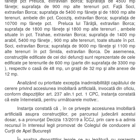
fâneţe pct Preluca, extravilan Borca; suprafaţa de 4500 mp
fâneţe; suprafaţa de 900 mp alte terenuri pct. Faţă Soci,
extravilan Borca; suprafaţa de 5400 mp fâneţe şi de 1800 mp alte
terenuri, ambele din pct. Cocoziş, extravilan Borca; suprafaţa de
10700 mp fâneţe pct. Preluca lui Tărâţă, extravilan Borca;
suprafaţa de 1800 mp fâneţe şi 1800 mp alte terenuri , ambele
situate în pct. Tirahae, extravian Borca; suprafaţa de 1400 mp
arabil, 5400 mp fâneţe , 900 mp alte terenuri, toate situate în pct.
Soci, extravilan Borca; suprafaţa de 9000 mp fâneţe şi 1100 mp
alte terenuri în pct Smida, extravilan Borca. De asemenea,
construcţiile edificate de cei doi defuncţi sunt reprezentate de cele
edificate pe terenurile de 600 mp (parte din suprafaţa de 3300 mp
), respectiv o casă de 48 mp, un grajd de 32 mp şi alte anexe de
12 mp.
Analizând cu prioritate excepţia inadmisibilităţii capătului de
cerere privind accesiunea imobiliară artificială, invocată din oficiu,
conform dispoziţiilor art. 237 alin.1 pct. 1 CPC, instanţa constată
că este întemeiată, pentru următoarele motive:.
Instanţa constată că , în ce priveşte accesiunea imobiliară
artificială asupra construcţiilor, pe parcursul judecării acestui
dosar, s-a pronunţat Decizia 13/2019 a ÎCCJ, prin care s-a admis
recursul în interesul legii promovat de Colegiul de conducere al
Curţii de Apel Bucureşti
În analiza dispoziţiilor legale ce au legătură cu prezenta