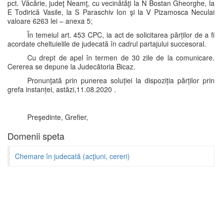
pct. Văcărie, judeţ Neamţ, cu vecinătăţi la N Bostan Gheorghe, la
E Todirică Vasile, la S Paraschiv Ion şi la V Pizamosca Neculai
valoare 6263 lei – anexa 5;
În temeiul art. 453 CPC, ia act de solicitarea părților de a fi
acordate cheltuielile de judecată în cadrul partajului succesoral.
Cu drept de apel în termen de 30 zile de la comunicare.
Cererea se depune la Judecătoria Bicaz.
Pronunţată prin punerea soluției la dispoziția părților prin
grefa instanței, astăzi,11.08.2020 .
Preşedinte, Grefier,
Domenii speta
Chemare în judecată (acţiuni, cereri)