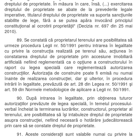
dreptului de proprietate. În măsura în care, însă, (...) exercitarea
dreptului de proprietate se abate de la prevederile legale
imperative, titularul dreptului de proprietate va suporta sancţiunile
stabilite de lege, fără a se putea apăra invocând principiul
constituţional al ocrotirii proprietăţii" (Decizia nr. 697 din 25 mai
2010).
89. Se constată că proprietarul terenului are posibilitatea să
urmeze procedura Legii nr. 50/1991 pentru intrarea în legalitate
cu privire la construcţia realizată pe terenul său, acţiunea în
constatarea dreptului de proprietate prin accesiune imobiliară
artificială nefiind reglementată ca o opţiune a constructorului în
raport cu legea specială care reglementează autorizarea
construcţiilor. Autorizaţia de construire poate fi emisă nu numai
înainte de realizarea construcţiei, dar şi ulterior, în procedura
intrării în legalitate, prevăzută de art. 28 din Legea nr. 50/1991 şi
art. 59 din Normele metodologice de aplicare a Legii nr. 50/1991.
90. După intrarea în legalitate, prin obţinerea tuturor
autorizaţiilor prevăzute de legea specială, în temeiul procesului-
verbal încheiat la terminarea lucrărilor, constructorul, proprietar al
terenului, are posibilitatea să îşi intabuleze dreptul de proprietate
asupra construcţiei, nefiind necesară o hotărâre judecătorească
prin care să se constate dreptul de proprietate.
91. Aceste consideraţii sunt valabile numai cu privire la