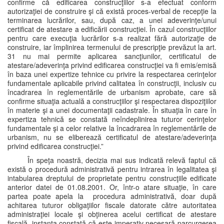
confirme că edificarea construcţiilor s-a efectuat conform
autorizaţiei de construire şi că există proces-verbal de recepţie la
terminarea lucrărilor, sau, după caz, a unei adeverinţe/unui
certificat de atestare a edificării construcţiei. În cazul construcţiilor
pentru care execuţia lucrărilor s-a realizat fără autorizaţie de
construire, iar împlinirea termenului de prescripţie prevăzut la art.
31 nu mai permite aplicarea sancţiunilor, certificatul de
atestare/adeverinţa privind edificarea construcţiei va fi emis/emisă
în baza unei expertize tehnice cu privire la respectarea cerinţelor
fundamentale aplicabile privind calitatea în construcţii, inclusiv cu
încadrarea în reglementările de urbanism aprobate, care să
confirme situaţia actuală a construcţiilor şi respectarea dispoziţiilor
în materie şi a unei documentaţii cadastrale. În situaţia în care în
expertiza tehnică se constată neîndeplinirea tuturor cerinţelor
fundamentale şi a celor relative la încadrarea în reglementările de
urbanism, nu se eliberează certificatul de atestare/adeverinţa
privind edificarea construcţiei.”
În speţa noastră, decizia mai sus indicată relevă faptul că
există o procedură administrativă pentru intrarea în legalitatea şi
intabularea dreptului de proprietate pentru construcţiile edificate
anterior datei de 01.08.2001. Or, într-o atare situaţie, în care
partea poate apela la procedura administrativă, doar după
achitarea tuturor obligaţiilor fiscale datorate către autoritatea
administraţiei locale şi obţinerea acelui certificat de atestare
fiscală, instanţa constată că este imperativ necesară parcurgerea