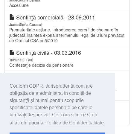
Accesiune
Sentinţă comercială - 28.09.2011
Judecătoria Caracal
Prematuritate acţiune. Introducerea cererii de chemare în
judecată înaintea expirării termenului legal de 3 luni prevăzut
de Ordinul CSA nr.5/2010
Sentinţă civilă - 03.03.2016
Tribunalul Gorj
Contestaţie decizie de pensionare
Sentinţă civilă - 19.09.2017
Tribunalul Dolj
Conform GDPR, Jurisprudenta.com are
contestaţie împotriva raportului şi planului de distribuire -
obligaţia de a administra, în condiţii de
Admite în parte contestaţia
siguranţă şi numai pentru scopurile
Sentinţă civilă - 29.09.2011
specificate, datele personale pe care le
Judecătoria Bârlad
furnizaţi despre voi. Ce, cum si in ce scop
pretentii
aflati din pagina
Politica de Confidentialitate