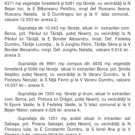
6371 mp vegetaţie forestieră şi 5281 mp fâneţe, cu vecinătăţi la N
Bejan Ion, la E Bilboreanu Pet45ru, moşt def Ruscanu Ileana,
Ruscanu Natalia, la S Dumitraşcu Ion şi la V islaz comunal,
valoare 12.553 lei- anexa 2;
-Suprafaţa de 10.043 mp fâneţe, situat în extravilan com.
Borca, pct. Pârâul lui Tărâţă, judeţ Neamţ, cu vecinătăţi la N
Pârâul lui Tărâţă, la E Bondar Alexandru, moşt. Def. Fedeleş
Dumitru, Tărâţe Lucreţia, , la S Junghiu Petre, Tărâţe Silvia şi la V
Bondar Alexandru, moşt. Def. Junghiu Natalia, valoare 5.616 lei -
anexa 3;
-Suprafaţa de 9891 mp compus din 4835 mp vegetaţie
forestieră şi 5056 mp fâneţe situat în extravilan Borca, pct. Şmida
Ilieştilor, judeţ Neamţ, cu vecinătăţi la N Vararu Dumitru, la E
Florescu Neculai, la S Niţă Florin şi la V Vararu Dumitru, valoare
10.037 lei – anexa 3;
-Suprafaţa de 7200 mp fâneţe şi drum, situat în extravilan
com. Borca, pct. Preluca lui Drăgoi, judeţ Neamţ, cu vecinătăţi la
N Epure Vasile, la E Fedeleş Vasile, la S Islaz comunal şi la V
Bejan Nistor, valoare 4.026 lei -anexa 4;
-Suprafaţa de 1251 mp arabil situat în intravilan sat
Sabaşa, pct. Poiana Sabaşei, judeţ Neamţ, cu vecinătăţi la N
Florescu Iulia, la E Constantin Dumitru, la S Ionel Ana şi la V
Florescu Iulia, valoare 2915 lei, anexa 4;