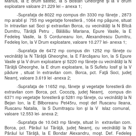
Marius, la E drum sătesc, la S Bostan Gheorghe şi la V drum
exploatare valoare 21.229 lei – anexa 1;
-Suprafaţa de 8022 mp compus din 3330 mp fâneţe , 2873
mp arabil şi 755 mp vegetaţie forestieră , 1064 mp păşune, situat
în intravilan sat Soci şi extravilan Borca, cu vecinătăţi la N Bîtcă
Dumitru, Tărâţă Petru , Bălălău Mariana, Epure Vasile, la E
Fedeleş Vasile, la S Corduneanu Ion, Alexandrescu Dumitru,
Fedeleş Ion, la V Drum exploatare, valoare 10.277 lei- anexa 1;
-Suprafaţa de 6472 mp compus din 1252 mp fâneţe cu
vecinătăţi la N Tărâţă Gheorghe, la E Fărcăşanu Ion, la S Epure
Vasile şi la V drum exploatare şi 5220 mp fâneţe cu vecinătăţi la N
Tărâţă Gheorghe, la E drum exploatare, la S Sufletu Iosif şi la V
pădure , situat în extravilan com. Borca, pct. Faţă Soci, judeţ
Neamţ, valoare 3.619 lei -anexa 2;
-Suprafaţa de 11652 mp, fâneţe şi vegetaţie forestieră din
extravilan com Borca, pct. Cocoziş, judeţ Neamţ, compus din
6371 mp vegetaţie forestieră şi 5281 mp fâneţe, cu vecinătăţi la N
Bejan Ion, la E Bilboreanu Pet45ru, moşt def Ruscanu Ileana,
Ruscanu Natalia, la S Dumitraşcu Ion şi la V islaz comunal,
valoare 12.553 lei- anexa 2;
-Suprafaţa de 10.043 mp fâneţe, situat în extravilan com.
Borca, pct. Pârâul lui Tărâţă, judeţ Neamţ, cu vecinătăţi la N
Pârâul lui Tărâţă, la E Bondar Alexandru, moşt. Def. Fedeleş