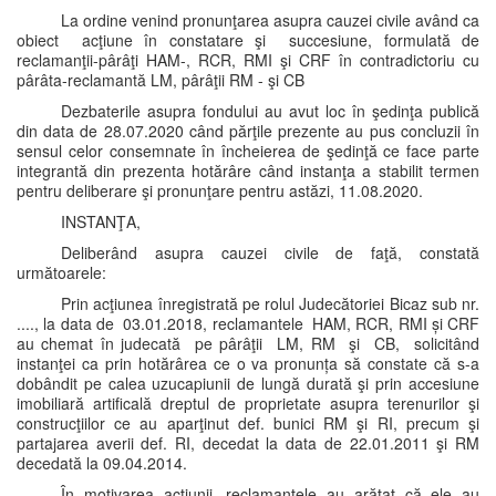
La ordine venind pronunţarea asupra cauzei civile având ca
obiect acţiune în constatare şi succesiune, formulată de
reclamanţii-pârâţi HAM-, RCR, RMI şi CRF în contradictoriu cu
pârâta-reclamantă LM, pârâţii RM - şi CB
Dezbaterile asupra fondului au avut loc în şedinţa publică
din data de 28.07.2020 când părţile prezente au pus concluzii în
sensul celor consemnate în încheierea de şedinţă ce face parte
integrantă din prezenta hotărâre când instanţa a stabilit termen
pentru deliberare şi pronunţare pentru astăzi, 11.08.2020.
INSTANŢA,
Deliberând asupra cauzei civile de faţă, constată
următoarele:
Prin acţiunea înregistrată pe rolul Judecătoriei Bicaz sub nr.
...., la data de 03.01.2018, reclamantele HAM, RCR, RMI și CRF
au chemat în judecată pe pârâţii LM, RM şi CB, solicitând
instanţei ca prin hotărârea ce o va pronunța să constate că s-a
dobândit pe calea uzucapiunii de lungă durată şi prin accesiune
imobiliară artificală dreptul de proprietate asupra terenurilor şi
construcţiilor ce au aparţinut def. bunici RM şi RI, precum şi
partajarea averii def. RI, decedat la data de 22.01.2011 şi RM
decedată la 09.04.2014.
În motivarea acţiunii, reclamantele au arătat că ele au