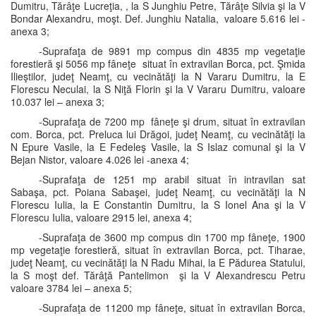
Dumitru, Tărâţe Lucreţia, , la S Junghiu Petre, Tărâţe Silvia şi la V
Bondar Alexandru, moşt. Def. Junghiu Natalia, valoare 5.616 lei -
anexa 3;
-Suprafaţa de 9891 mp compus din 4835 mp vegetaţie
forestieră şi 5056 mp fâneţe situat în extravilan Borca, pct. Şmida
Ilieştilor, judeţ Neamţ, cu vecinătăţi la N Vararu Dumitru, la E
Florescu Neculai, la S Niţă Florin şi la V Vararu Dumitru, valoare
10.037 lei – anexa 3;
-Suprafaţa de 7200 mp fâneţe şi drum, situat în extravilan
com. Borca, pct. Preluca lui Drăgoi, judeţ Neamţ, cu vecinătăţi la
N Epure Vasile, la E Fedeleş Vasile, la S Islaz comunal şi la V
Bejan Nistor, valoare 4.026 lei -anexa 4;
-Suprafaţa de 1251 mp arabil situat în intravilan sat
Sabaşa, pct. Poiana Sabaşei, judeţ Neamţ, cu vecinătăţi la N
Florescu Iulia, la E Constantin Dumitru, la S Ionel Ana şi la V
Florescu Iulia, valoare 2915 lei, anexa 4;
-Suprafaţa de 3600 mp compus din 1700 mp fâneţe, 1900
mp vegetaţie forestieră, situat în extravilan Borca, pct. Tiharae,
judeţ Neamţ, cu vecinătăţi la N Radu Mihai, la E Pădurea Statului,
la S moşt def. Tărâţă Pantelimon şi la V Alexandrescu Petru
valoare 3784 lei – anexa 5;
-Suprafaţa de 11200 mp fâneţe, situat în extravilan Borca,