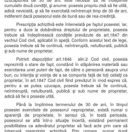
uzucapiunea de 30 de ani, este necesar să fie îndeplinite
cumulativ două condiţii, şi anume: posesia propriu-zisă să fie utilă,
adică neviciată, şi să fie exercitată neîntrerupt timp de 30 de ani,
indiferent dacă posesorul este de bună sau de rea-credinţă.
Prescripţia achizitivă este întemeiată pe faptul posesiei, iar,
pentru a duce la dobândirea dreptului de proprietate, posesia
trebuie să îndeplinească condiţiile prevăzute de art.1847 din
vechiul Cod civil, aplicabil în speță. Conform acestui text de lege,
posesia trebuie să fie continuă, neîntreruptă, netulburată, publică
şi sub nume de proprietar.
Potrivit dispoziţiilor art.1846 alin.2 Cod civil, posesia
reprezintă o stare de fapt, constând în stăpânirea materială sau
exercitarea unei puteri de fapt, de către o persoană asupra unui
bun, cu intenţia şi voinţa de a se comporta faţă de toţi ceilalţi ca
proprietar, în art.1847 Cod civil fiind prevăzut în mod expres că,
pentru a se putea uzucapa, posesia trebuie să fie continuă,
neîntreruptă, netulburată, publică şi sub nume de proprietar,
adică să fie o posesie utilă.
Până la împlinirea termenului de 30 de ani, în timpul
posesiei exercitate de posesorul neproprietar, există numai o
aparenţă de proprietate, în sensul că, în toată perioada,
posesorul se află într-o situaţie incertă, existând permanent
posibilitatea ca adevăratul proprietar să facă acte prin care să
întrerupă prescripţia achizitivă. Prin urmare, numai după