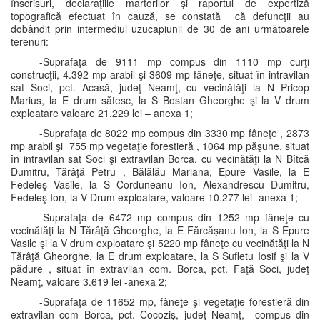
înscrisuri, declaraţiile martorilor şi raportul de expertiză
topografică efectuat în cauză, se constată că defuncţii au
dobândit prin intermediul uzucapiunii de 30 de ani următoarele
terenuri:
-Suprafaţa de 9111 mp compus din 1110 mp curţi
construcţii, 4.392 mp arabil şi 3609 mp fâneţe, situat în intravilan
sat Soci, pct. Acasă, judeţ Neamţ, cu vecinătăţi la N Pricop
Marius, la E drum sătesc, la S Bostan Gheorghe şi la V drum
exploatare valoare 21.229 lei – anexa 1;
-Suprafaţa de 8022 mp compus din 3330 mp fâneţe , 2873
mp arabil şi 755 mp vegetaţie forestieră , 1064 mp păşune, situat
în intravilan sat Soci şi extravilan Borca, cu vecinătăţi la N Bîtcă
Dumitru, Tărâţă Petru , Bălălău Mariana, Epure Vasile, la E
Fedeleş Vasile, la S Corduneanu Ion, Alexandrescu Dumitru,
Fedeleş Ion, la V Drum exploatare, valoare 10.277 lei- anexa 1;
-Suprafaţa de 6472 mp compus din 1252 mp fâneţe cu
vecinătăţi la N Tărâţă Gheorghe, la E Fărcăşanu Ion, la S Epure
Vasile şi la V drum exploatare şi 5220 mp fâneţe cu vecinătăţi la N
Tărâţă Gheorghe, la E drum exploatare, la S Sufletu Iosif şi la V
pădure , situat în extravilan com. Borca, pct. Faţă Soci, judeţ
Neamţ, valoare 3.619 lei -anexa 2;
-Suprafaţa de 11652 mp, fâneţe şi vegetaţie forestieră din
extravilan com Borca, pct. Cocoziş, judeţ Neamţ, compus din