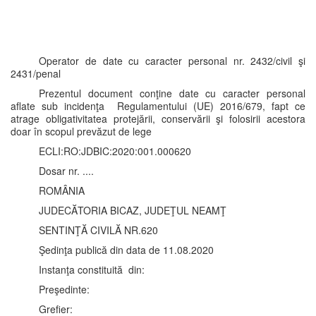
Operator de date cu caracter personal nr. 2432/civil şi
2431/penal
Prezentul document conţine date cu caracter personal
aflate sub incidenţa Regulamentului (UE) 2016/679, fapt ce
atrage obligativitatea protejării, conservării şi folosirii acestora
doar în scopul prevăzut de lege
ECLI:RO:JDBIC:2020:001.000620
Dosar nr. ....
ROMÂNIA
JUDECĂTORIA BICAZ, JUDEŢUL NEAMŢ
SENTINŢĂ CIVILĂ NR.620
Şedinţa publică din data de 11.08.2020
Instanţa constituită din:
Preşedinte:
Grefier: