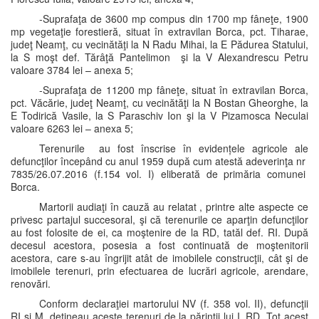
-Suprafaţa de 3600 mp compus din 1700 mp fâneţe, 1900
mp vegetaţie forestieră, situat în extravilan Borca, pct. Tiharae,
judeţ Neamţ, cu vecinătăţi la N Radu Mihai, la E Pădurea Statului,
la S moşt def. Tărâţă Pantelimon şi la V Alexandrescu Petru
valoare 3784 lei – anexa 5;
-Suprafaţa de 11200 mp fâneţe, situat în extravilan Borca,
pct. Văcărie, judeţ Neamţ, cu vecinătăţi la N Bostan Gheorghe, la
E Todirică Vasile, la S Paraschiv Ion şi la V Pizamosca Neculai
valoare 6263 lei – anexa 5;
Terenurile au fost înscrise în evidențele agricole ale
defuncţilor începând cu anul 1959 după cum atestă adeverinţa nr
7835/26.07.2016 (f.154 vol. I) eliberată de primăria comunei
Borca.
Martorii audiaţi în cauză au relatat , printre alte aspecte ce
privesc partajul succesoral, şi că terenurile ce aparţin defuncţilor
au fost folosite de ei, ca moştenire de la RD, tatăl def. RI. După
decesul acestora, posesia a fost continuată de moştenitorii
acestora, care s-au îngrijit atât de imobilele construcţii, cât şi de
imobilele terenuri, prin efectuarea de lucrări agricole, arendare,
renovări.
Conform declaraţiei martorului NV (f. 358 vol. II), defuncţii
RI şi M deţineau aceste terenuri de la părinţii lui I, RD. Tot acest