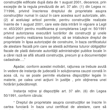
construcţiile edificate după data de 1 august 2001, deoarece, prin
excepţie de la regula prevăzută de art. 37 alin. (1) din Legea nr.
7/1996, privind înscrierea dreptului de proprietate asupra
construcţiilor numai în cazul în care acestea sunt autorizate, alin.
(2) al aceluiaşi articol permite, pentru construcţiile realizate
înainte de 1 august 2001, care este data intrării în vigoare a Legii
nr. 453/2001 pentru modificarea şi completarea Legii nr. 50/1991
privind autorizarea executării lucrărilor de construcţii şi unele
măsuri pentru realizarea locuinţelor, să se intabuleze dreptul de
proprietate în lipsa autorizaţiei de construire, în baza certificatului
de atestare fiscală prin care se atestă achitarea tuturor obligaţiilor
fiscale de plată datorate autorităţii administraţiei publice locale în
a cărei rază se află situată construcţia, precum şi a documentaţiei
cadastrale….”
Aşadar, conform acestei motivări, raţiunea ce trebuie avută
în vedere de instanţa de judecată în soluţionarea cauzei constă în
acea că, nu se poate permite eludarea dispoziţiilor legale în
materie, pe calea unei acţiuni în justiţie , prin obţinerea unei
hotărâri judecătoreşti.
Instanța reține și dispoziţiile art. 37 alin. (6) din Legea
50/1991, conform căruia:
“ Dreptul de proprietate asupra construcţiilor se înscrie în
cartea funciară în baza unui certificat de atestare, care să