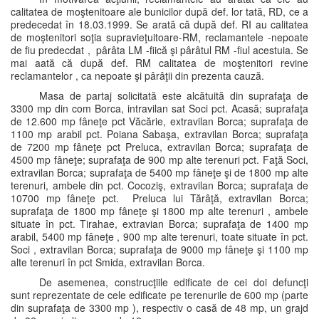
calitatea de moştenitoare ale bunicilor după def. lor tată, RD, ce a
predecedat în 18.03.1999. Se arată că după def. RI au calitatea
de moştenitori soţia supravieţuitoare-RM, reclamantele -nepoate
de fiu predecdat , pârâta LM -fiică şi pârâtul RM -fiul acestuia. Se
mai aată că după def. RM calitatea de moştenitori revine
reclamantelor , ca nepoate şi pârâţii din prezenta cauză.
Masa de partaj solicitată este alcătuită din suprafaţa de
3300 mp din com Borca, intravilan sat Soci pct. Acasă; suprafaţa
de 12.600 mp fâneţe pct Văcărie, extravilan Borca; suprafaţa de
1100 mp arabil pct. Poiana Sabaşa, extravilan Borca; suprafaţa
de 7200 mp fâneţe pct Preluca, extravilan Borca; suprafaţa de
4500 mp fâneţe; suprafaţa de 900 mp alte terenuri pct. Faţă Soci,
extravilan Borca; suprafaţa de 5400 mp fâneţe şi de 1800 mp alte
terenuri, ambele din pct. Cocoziş, extravilan Borca; suprafaţa de
10700 mp fâneţe pct. Preluca lui Tărâţă, extravilan Borca;
suprafaţa de 1800 mp fâneţe şi 1800 mp alte terenuri , ambele
situate în pct. Tirahae, extravian Borca; suprafaţa de 1400 mp
arabil, 5400 mp fâneţe , 900 mp alte terenuri, toate situate în pct.
Soci , extravilan Borca; suprafaţa de 9000 mp fâneţe şi 1100 mp
alte terenuri în pct Smida, extravilan Borca.
De asemenea, construcţiile edificate de cei doi defuncţi
sunt reprezentate de cele edificate pe terenurile de 600 mp (parte
din suprafaţa de 3300 mp ), respectiv o casă de 48 mp, un grajd