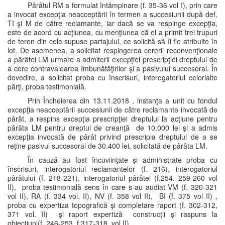
Pârâtul RM a formulat întâmpinare (f. 35-36 vol I), prin care
a invocat excepţia neacceptării în termen a succesiunii după def.
TI şi M de către reclamante, iar dacă se va respinge excepţia,
este de acord cu acţiunea, cu menţiunea că el a primit trei trupuri
de teren din cele supuse partajului, ce solicită să îi fie atribuite în
lot. De asemenea, a solicitat respingerea cererii reconvenţionale
a pârâtei LM urmare a admiterii excepţiei prescripţiei dreptului de
a cere contravaloarea îmbunătăţirilor şi a pasivului succesoral. În
dovedire, a solicitat proba cu înscrisuri, interogatoriul celorlalte
părţi, proba testimonială.
Prin Încheierea din 13.11.2018 , instanţa a unit cu fondul
excepţia neacceptării succesiunii de către reclamante invocată de
pârât, a respins excepţia prescripţiei dreptului la acţiune pentru
pârâta LM pentru dreptul de creanţă de 10.000 lei şi a admis
excepţia invocată de pârât privind prescripia dreptului de a se
reţine pasivul succesoral de 30.400 lei, solicitată de pârâta LM.
În cauză au fost încuviinţate şi administrate proba cu
înscrisuri, interogatoriul reclamantelor (f. 216), interogatoriul
pârâtului (f. 218-221), interogatoriul pârâtei (f.254. 259-260 vol
II), proba testimonială sens în care s-au audiat VM (f. 320-321
vol II), RA (f. 334 vol. II), NV (f. 358 vol II), BI (f. 375 vol II) ,
proba cu expertiza topografică şi completare raport (f. 302-312,
371 vol. II) şi raport expertiză construcţii şi raspuns la
obiecţiuni(f. 246-253, f.317-318 vol II).