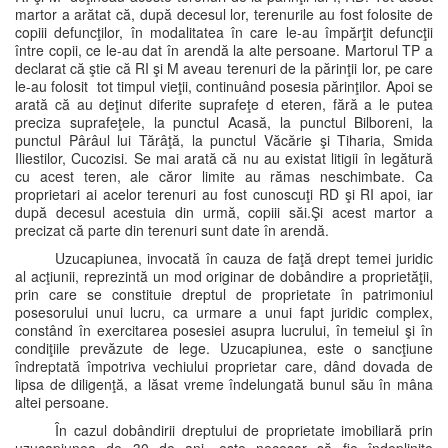
martor a arătat că, după decesul lor, terenurile au fost folosite de
copiii defuncţilor, în modalitatea în care le-au împărţit defuncţii
între copii, ce le-au dat în arendă la alte persoane. Martorul TP a
declarat că ştie că RI şi M aveau terenuri de la părinţii lor, pe care
le-au folosit tot timpul vieţii, continuând posesia părinţilor. Apoi se
arată că au deţinut diferite suprafeţe d eteren, fără a le putea
preciza suprafeţele, la punctul Acasă, la punctul Bilboreni, la
punctul Pârâul lui Tărâţă, la punctul Văcărie şi Tiharia, Smida
Iliestilor, Cucozisi. Se mai arată că nu au existat litigii în legătură
cu acest teren, ale căror limite au rămas neschimbate. Ca
proprietari ai acelor terenuri au fost cunoscuţi RD şi RI apoi, iar
după decesul acestuia din urmă, copiii săi.Şi acest martor a
precizat că parte din terenuri sunt date în arendă.
Uzucapiunea, invocată în cauza de faţă drept temei juridic
al acţiunii, reprezintă un mod originar de dobândire a proprietăţii,
prin care se constituie dreptul de proprietate în patrimoniul
posesorului unui lucru, ca urmare a unui fapt juridic complex,
constând în exercitarea posesiei asupra lucrului, în temeiul şi în
condiţiile prevăzute de lege. Uzucapiunea, este o sancţiune
îndreptată împotriva vechiului proprietar care, dând dovada de
lipsa de diligenţă, a lăsat vreme îndelungată bunul său în mâna
altei persoane.
În cazul dobândirii dreptului de proprietate imobiliară prin