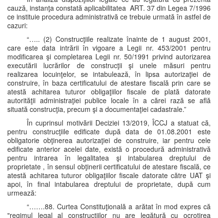
cauză, instanţa constată aplicabilitatea ART. 37 din Legea 7/1996
ce instituie procedura administrativă ce trebuie urmată în astfel de
cazuri:
“….. (2) Construcţiile realizate înainte de 1 august 2001,
care este data intrării în vigoare a Legii nr. 453/2001 pentru
modificarea şi completarea Legii nr. 50/1991 privind autorizarea
executării lucrărilor de construcţii şi unele măsuri pentru
realizarea locuinţelor, se intabulează, în lipsa autorizaţiei de
construire, în baza certificatului de atestare fiscală prin care se
atestă achitarea tuturor obligaţiilor fiscale de plată datorate
autorităţii administraţiei publice locale în a cărei rază se află
situată construcţia, precum şi a documentaţiei cadastrale.”
În cuprinsul motivării Deciziei 13/2019, ÎCCJ a statuat că,
pentru construcţiile edificate după data de 01.08.2001 este
obligatorie obţinerea autorizaţiei de construire, iar pentru cele
edificate anterior acelei date, există o procedură administrativă
pentru intrarea în legalitatea şi intabularea dreptului de
proprietate , în sensul obţinerii certificatului de atestare fiscală, ce
atestă achitarea tuturor obligaţiilor fiscale datorate către UAT şi
apoi, în final intabularea dreptului de proprietate, după cum
urmează:
“…….88. Curtea Constituţională a arătat în mod expres că
"regimul legal al construcţiilor nu are legătură cu ocrotirea