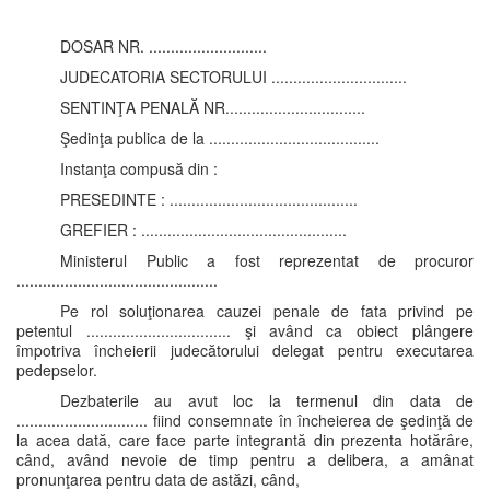
DOSAR NR. ...........................
JUDECATORIA SECTORULUI ...............................
SENTINŢA PENALĂ NR................................
Şedinţa publica de la .......................................
Instanţa compusă din :
PRESEDINTE : ...........................................
GREFIER : ...............................................
Ministerul Public a fost reprezentat de procuror
..............................................
Pe rol soluţionarea cauzei penale de fata privind pe
petentul ................................. şi având ca obiect plângere
împotriva încheierii judecătorului delegat pentru executarea
pedepselor.
Dezbaterile au avut loc la termenul din data de
.............................. fiind consemnate în încheierea de şedinţă de
la acea dată, care face parte integrantă din prezenta hotărâre,
când, având nevoie de timp pentru a delibera, a amânat
pronunţarea pentru data de astăzi, când,