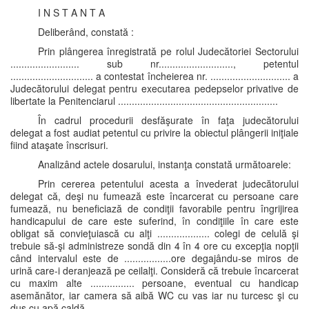
I N S T A N T A
Deliberând, constată :
Prin plângerea înregistrată pe rolul Judecătoriei Sectorului
......................... sub nr..........................., petentul
.............................. a contestat încheierea nr. ............................. a
Judecătorului delegat pentru executarea pedepselor privative de
libertate la Penitenciarul ..........................................................
În cadrul procedurii desfăşurate în faţa judecătorului
delegat a fost audiat petentul cu privire la obiectul plângerii iniţiale
fiind ataşate înscrisuri.
Analizând actele dosarului, instanţa constată următoarele:
Prin cererea petentului acesta a învederat judecătorului
delegat că, deşi nu fumează este încarcerat cu persoane care
fumează, nu beneficiază de condiţii favorabile pentru îngrijirea
handicapului de care este suferind, în condiţiile în care este
obligat să convieţuiască cu alţi ................... colegi de celulă şi
trebuie să-şi administreze sondă din 4 în 4 ore cu excepţia nopţii
când intervalul este de .................ore degajându-se miros de
urină care-i deranjează pe ceilalţi. Consideră că trebuie încarcerat
cu maxim alte ................ persoane, eventual cu handicap
asemănător, iar camera să aibă WC cu vas iar nu turcesc şi cu
duş cu apă caldă.