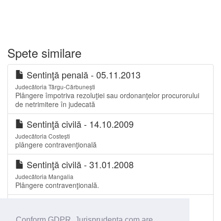
Spete similare
Sentinţă penală - 05.11.2013
Judecătoria Târgu-Cărbunești
Plângere împotriva rezoluţiei sau ordonanţelor procurorului
de netrimitere în judecată
Sentinţă civilă - 14.10.2009
Judecătoria Costești
plângere contravenţională
Sentinţă civilă - 31.01.2008
Judecătoria Mangalia
Plângere contravenţională.
Decizie - 25.01.2010
Tribunalul Gorj
Conform GDPR, Jurisprudenta.com are