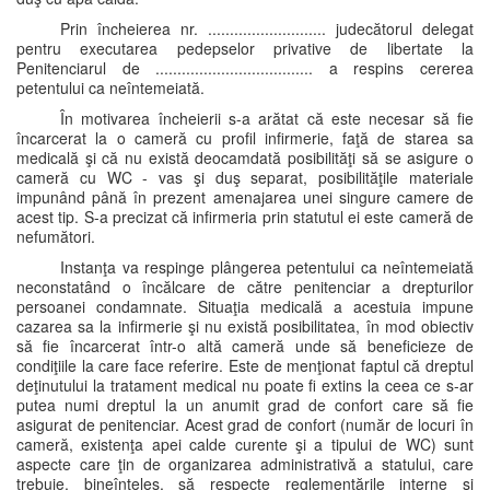
Prin încheierea nr. ........................... judecătorul delegat
pentru executarea pedepselor privative de libertate la
Penitenciarul de .................................... a respins cererea
petentului ca neîntemeiată.
În motivarea încheierii s-a arătat că este necesar să fie
încarcerat la o cameră cu profil infirmerie, faţă de starea sa
medicală şi că nu există deocamdată posibilităţi să se asigure o
cameră cu WC - vas şi duş separat, posibilităţile materiale
impunând până în prezent amenajarea unei singure camere de
acest tip. S-a precizat că infirmeria prin statutul ei este cameră de
nefumători.
Instanţa va respinge plângerea petentului ca neîntemeiată
neconstatând o încălcare de către penitenciar a drepturilor
persoanei condamnate. Situaţia medicală a acestuia impune
cazarea sa la infirmerie şi nu există posibilitatea, în mod obiectiv
să fie încarcerat într-o altă cameră unde să beneficieze de
condiţiile la care face referire. Este de menţionat faptul că dreptul
deţinutului la tratament medical nu poate fi extins la ceea ce s-ar
putea numi dreptul la un anumit grad de confort care să fie
asigurat de penitenciar. Acest grad de confort (număr de locuri în
cameră, existenţa apei calde curente şi a tipului de WC) sunt
aspecte care ţin de organizarea administrativă a statului, care
trebuie, bineînţeles, să respecte reglementările interne şi