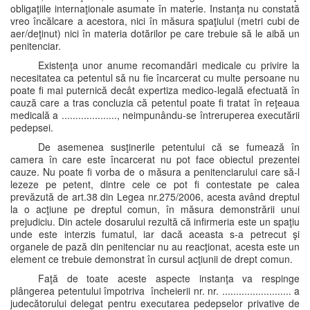
obligaţiile internaţionale asumate în materie. Instanţa nu constată
vreo încălcare a acestora, nici în măsura spaţiului (metri cubi de
aer/deţinut) nici în materia dotărilor pe care trebuie să le aibă un
penitenciar.
Existenţa unor anume recomandări medicale cu privire la
necesitatea ca petentul să nu fie încarcerat cu multe persoane nu
poate fi mai puternică decât expertiza medico-legală efectuată în
cauză care a tras concluzia că petentul poate fi tratat în reţeaua
medicală a ...................., neimpunându-se întreruperea executării
pedepsei.
De asemenea susţinerile petentului că se fumează în
camera în care este încarcerat nu pot face obiectul prezentei
cauze. Nu poate fi vorba de o măsura a penitenciarului care să-l
lezeze pe petent, dintre cele ce pot fi contestate pe calea
prevăzută de art.38 din Legea nr.275/2006, acesta având dreptul
la o acţiune pe dreptul comun, în măsura demonstrării unui
prejudiciu. Din actele dosarului rezultă că infirmeria este un spaţiu
unde este interzis fumatul, iar dacă aceasta s-a petrecut şi
organele de pază din penitenciar nu au reacţionat, acesta este un
element ce trebuie demonstrat în cursul acţiunii de drept comun.
Faţă de toate aceste aspecte instanţa va respinge
plângerea petentului împotriva încheierii nr. nr. ......................... a
judecătorului delegat pentru executarea pedepselor privative de