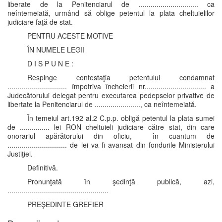
liberate de la Penitenciarul de .............................. ca
neîntemeiată, urmând să oblige petentul la plata cheltuielilor
judiciare faţă de stat.
PENTRU ACESTE MOTIVE
ÎN NUMELE LEGII
D I S P U N E :
Respinge contestaţia petentului condamnat
.............................. împotriva încheierii nr............................... a
Judecătorului delegat pentru executarea pedepselor privative de
libertate la Penitenciarul de ......................., ca neîntemeiată.
În temeiul art.192 al.2 C.p.p. obligă petentul la plata sumei
de ............... lei RON cheltuieli judiciare către stat, din care
onorariul apărătorului din oficiu, în cuantum de
.............................. de lei va fi avansat din fondurile Ministerului
Justiţiei.
Definitivă.
Pronunţată în şedinţă publică, azi,
...................................................
PREŞEDINTE GREFIER