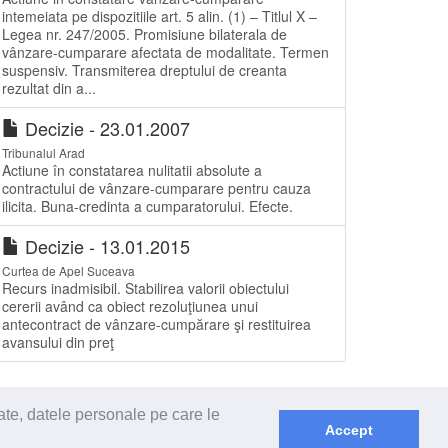
intemeiata pe dispozitiile art. 5 alin. (1) – Titlul X –
Legea nr. 247/2005. Promisiune bilaterala de
vânzare-cumparare afectata de modalitate. Termen
suspensiv. Transmiterea dreptului de creanta
rezultat din a...
Decizie - 23.01.2007
Tribunalul Arad
Actiune în constatarea nulitatii absolute a
contractului de vânzare-cumparare pentru cauza
ilicita. Buna-credinta a cumparatorului. Efecte.
Decizie - 13.01.2015
Curtea de Apel Suceava
Recurs inadmisibil. Stabilirea valorii obiectului
cererii având ca obiect rezoluţiunea unui
antecontract de vânzare-cumpărare şi restituirea
avansului din preţ
ate, datele personale pe care le
Accept