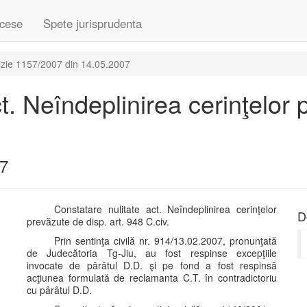
cese
Spete jurisprudenta
izie 1157/2007 din 14.05.2007
t. Neîndeplinirea cerinţelor 
07
Constatare nulitate act. Neîndeplinirea cerinţelor
D
prevăzute de disp. art. 948 C.civ.
Prin sentinţa civilă nr. 914/13.02.2007, pronunţată
de Judecătoria Tg-Jiu, au fost respinse excepţiile
invocate de pârâtul D.D. şi pe fond a fost respinsă
acţiunea formulată de reclamanta C.T. în contradictoriu
cu pârâtul D.D.