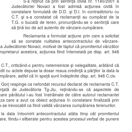
S-a reţinut că prin sentinţa civilă nr. 1140/2001 a
Judecătoriei Novaci a fost admisă acţiunea civilă în
constatare formulată de D.D. şi D.I. în contradictoriu cu
C.T. şi s-a constatat că reclamanţii au cumpărat de la
T.G. o bucată de teren, pronunţându-se o sentinţă care
să ţină loc de act autentic de vânzare-cumpărare.
Reclamanta a formulat acţiune prin care a solicitat
să se constate nulitatea antecontractului de vânzare-
 a Judecătoriei Novaci, motivat de faptul că promitentul vânzător
 proprietarul acestora, acţiunea fiind întemeiată pe disp. art. 948
C.T., criticând-o pentru netemeinicie şi nelegalitate, arătând că
dit cu actele depuse la dosar reaua credinţă a părţilor la data la
ărare, astfel că în speţă sunt îndeplinite disp. art. 948 C.civ.
ul Gorj respinge ca nefondat recursul declarat de reclamanta C.T.
nunţată de Judecătoria Tg-Jiu, reţinându-se că aspectele de
care pârâtului i-au fost înstrăinate de către autorul reclamantei
uza care a avut ca obiect acţiunea în constatare finalizată prin
-se irevocabil ca fiind validă vânzarea cumpărarea terenurilor.
 la data întocmirii antecontractului atâta timp cât promitentul
ciare, fiindu-i eliberate pentru acestea procesul verbal de punere