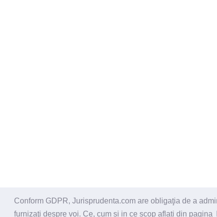
Conform GDPR, Jurisprudenta.com are obligaţia de a administ
© 2026 - Jurisprudenta.com -
Cautare
-
Termeni si cond
furnizaţi despre voi. Ce, cum si in ce scop aflati din pagina