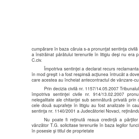
cumpărare în baza căruia s-a pronunţat sentinţa civilă
a înstrăinat pârâtului terenurile în litigiu deşi nu era
C.civ.
Împotriva sentinţei a declarat recurs reclamanta 
în mod greşit i-a fost respinsă acţiunea întrucât a dove
care acestea au încheiat antecontractul de vânzare-cump
Prin decizia civilă nr. 1157/14.05.2007 Tribunal
împotriva sentinţei civile nr. 914/13.02.2007 pro
nelegalitate ale chitanţei sub semnătură privată prin 
cele două suprafeţe în litigiu au fost analizate în ca
sentinţa nr. 1140/2001 a Judecătoriei Novaci, reţinându
Nu poate fi reţinută reaua credinţă a părţilor
vânzător T.G. solicitase terenurile în baza legilor fun
în posesie şi titlul de proprietate