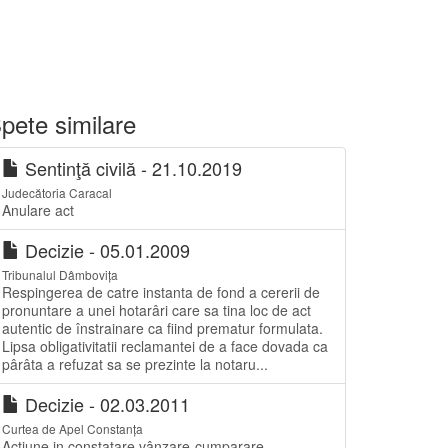
pete similare
Sentinţă civilă - 21.10.2019
Judecătoria Caracal
Anulare act
Decizie - 05.01.2009
Tribunalul Dâmbovița
Respingerea de catre instanta de fond a cererii de
pronuntare a unei hotarâri care sa tina loc de act
autentic de înstrainare ca fiind prematur formulata.
Lipsa obligativitatii reclamantei de a face dovada ca
pârâta a refuzat sa se prezinte la notaru...
Decizie - 02.03.2011
Curtea de Apel Constanța
Actiune in constatare vânzare-cumparare