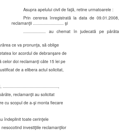
Asupra apelului civil de faţă, retine urmatoarele :
Prin cererea înregistrată la data de 09.01.2008,
reclamanţii .......................... şi
................... au chemat în judecată pe pârâta
n hotărârea ce va pronunţa, să oblige
etatea lor acordul de debranşare de
ă celor doi reclamanţi câte 15 lei pe
ustificat de a elibera actul solicitat,
........................................,
pârâte, reclamanţii au solicitat
ire cu scopul de a-şi monta fiecare
 îndeplinit toate cerinţele
nesocotind investiţiile reclamanţilor