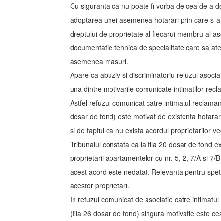
Cu siguranta ca nu poate fi vorba de cea de a d
adoptarea unei asemenea hotarari prin care s-ar f
dreptului de proprietate al fiecarui membru al aso
documentatie tehnica de specialitate care sa ate
asemenea masuri.
Apare ca abuziv si discriminatoriu refuzul asociat
una dintre motivarile comunicate intimatilor recl
Astfel refuzul comunicat catre intimatul reclamant ......
dosar de fond) este motivat de existenta hotarar
si de faptul ca nu exista acordul proprietarilor vec
Tribunalul constata ca la fila 20 dosar de fond e
proprietarii apartamentelor cu nr. 5, 2, 7/A si 7/B,
acest acord este nedatat. Relevanta pentru spet
acestor proprietari.
In refuzul comunicat de asociatie catre intimatul recla
(fila 26 dosar de fond) singura motivatie este cea