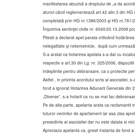
manifestarea abuzivă a dreptului de „a da acordu
atunci când reglementează art.42 alin.3 din HG 
completată prin HG nr.1386/2003 şi HG nr.781/
Împotriva sentinţei civile nr. 6040/20.10.2008 p
Pitesti a declarat apel parata criticând hotărâre
nelegalitate şi netemeinicie, după cum urmează
S-a aratat ca hotarirea apelata s-a dat cu incalcar
respectiv a art.30 din Lg. nr. 325/2006, dispozitii
indeplinite pentru debransare, ca o protectie pent
Astfel , in privinta acordului scris al asociatiei, 
fond a ignorat Hotarirea Adunarii Generale din 2
„Diverse”, s-a hotarit ca nu se mai fac debransari
Pe de alta parte, apelanta arata ca reclamantii in
tuturor vecinilor de apartament iar asa zisa apr
presedinte al asociatiei dar nu este datata si nici
Apreciaza apelanta ca, gresit instanta de fond a