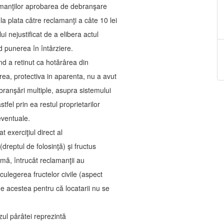
amanţilor aprobarea de debranşare
la plata către reclamanţi a câte 10 lei
lui nejustificat de a elibera actul
nd punerea în întârziere.
nd a retinut ca hotărârea din
ea, protectiva in aparenta, nu a avut
branşări multiple, asupra sistemului
fel prin ea restul proprietarilor
 eventuale.
 exerciţiul direct al
dreptul de folosinţă) şi fructus
rmă, întrucât reclamanţii au
 culegerea fructelor civile (aspect
de acestea pentru că locatarii nu se
zul pârâtei reprezintă