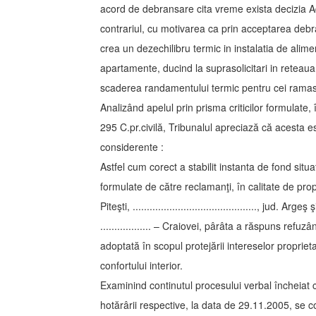
acord de debransare cita vreme exista decizia A
contrariul, cu motivarea ca prin acceptarea debra
crea un dezechilibru termic in instalatia de alime
apartamente, ducind la suprasolicitari in reteaua 
scaderea randamentului termic pentru cei ramasi
Analizând apelul prin prisma criticilor formulate, 
295 C.pr.civilă, Tribunalul apreciază că acesta 
considerente :
Astfel cum corect a stabilit instanta de fond situat
formulate de către reclamanţi, în calitate de prop
Piteşti, ............................................, jud. 
.................. – Craiovei, pârâta a răspuns re
adoptată în scopul protejării intereselor proprieta
confortului interior.
Examinind continutul procesului verbal încheiat cu
hotărârii respective, la data de 29.11.2005, se co