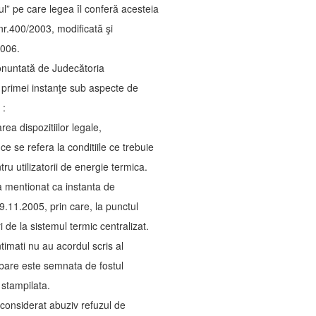
l” pe care legea îl conferă acesteia
nr.400/2003, modificată şi
2006.
ronuntată de Judecătoria
a primei instanţe sub aspecte de
 :
ea dispozitiilor legale,
 ce se refera la conditiile ce trebuie
ru utilizatorii de energie termica.
s-a mentionat ca instanta de
9.11.2005, prin care, la punctul
 de la sistemul termic centralizat.
timati nu au acordul scris al
obare este semnata de fostul
 stampilata.
 considerat abuziv refuzul de