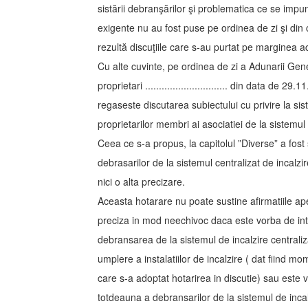
sistării debranşărilor şi problematica ce se imp
exigente nu au fost puse pe ordinea de zi şi din 
rezultă discuţiile care s-au purtat pe marginea ac
Cu alte cuvinte, pe ordinea de zi a Adunarii Gen
proprietari .............................. din data de 
regaseste discutarea subiectului cu privire la sist
proprietarilor membri ai asociatiei de la sistemul 
Ceea ce s-a propus, la capitolul ”Diverse” a fost s
debrasarilor de la sistemul centralizat de incalz
nici o alta precizare.
Aceasta hotarare nu poate sustine afirmatiile ap
preciza in mod neechivoc daca este vorba de int
debransarea de la sistemul de incalzire centraliza
umplere a instalatiilor de incalzire ( dat fiind mo
care s-a adoptat hotarirea in discutie) sau este 
totdeauna a debransarilor de la sistemul de incal