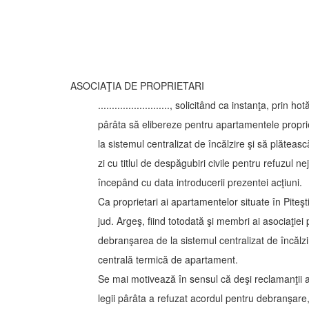
ASOCIAŢIA DE PROPRIETARI
.........................., solicitând ca instanţa, pri
pârâta să elibereze pentru apartamentele propri
la sistemul centralizat de încălzire şi să plăteasc
zi cu titlul de despăgubiri civile pentru refuzul nej
începând cu data introducerii prezentei acţiuni.
Ca proprietari ai apartamentelor situate în Piteşti, .......
jud. Argeş, fiind totodată şi membri ai asociaţiei 
debranşarea de la sistemul centralizat de încălz
centrală termică de apartament.
Se mai motivează în sensul că deşi reclamanţii au
legii pârâta a refuzat acordul pentru debranşare, 