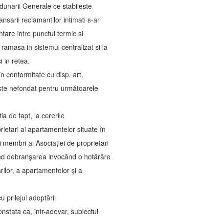
dunarii Generale ce stabileste
nsarii reclamantilor intimati s-ar
ntare intre punctul termic si
ramasa in sistemul centralizat si la
 in retea.
în conformitate cu disp. art.
este nefondat pentru următoarele
ia de fapt, la cererile
rietari ai apartamentelor situate în
Argeş şi membri ai Asociaţiei de proprietari
fuzând debranşarea invocând o hotărâre
rilor, a apartamentelor şi a
 prilejul adoptării
nstata ca, intr-adevar, subiectul