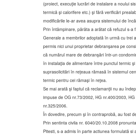
(proiect, execuţie lucrări de instalare a noului 
termică şi calorifere etc.) şi fără verificări preal
modificările le-ar avea asupra sistemului de încăl
Prin întâmpinare, pârâta a arătat că refuzul s-a f
Generale a membrilor adoptată în urmă cu trei a
permis nici unui proprietar debranşarea pe consi
că numărul mare de debranşări într-un condomin
în instalaţia de alimentare între punctul termic 
suprasolicitări în reţeaua rămasă în sistemul ce
termic pentru cei rămaşi în reţea.
Se mai arată şi faptul că reclamanţii nu au îndepli
impuse de OG nr.73/2002, HG nr.400/2003, HG 
nr.325/2006.
În dovedire, precum şi în contraprobă, au fost de
Prin sentinta civila nr. 6040/20.10.2008 pronunt
Pitesti, s-a admis în parte actiunea formulată si 