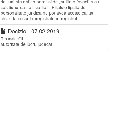
de „unitate detinatoare” si de „entitate învestita cu
solutionarea notificarilor”. Filialele lipsite de
personalitate juridica nu pot avea aceste calitati
chiar daca sunt înregistrate în registrul ...
Decizie - 07.02.2019
Tribunalul Olt
autoritate de lucru judecat