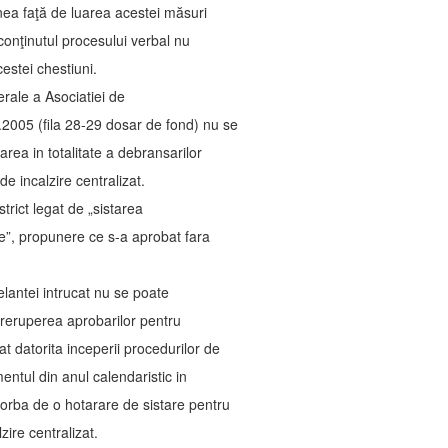
unea faţă de luarea acestei măsuri
conţinutul procesului verbal nu
estei chestiuni.
erale a Asociatiei de
29.11.2005 (fila 28-29 dosar de fond) nu se
area in totalitate a debransarilor
de incalzire centralizat.
trict legat de „sistarea
ire”, propunere ce s-a aprobat fara
elantei intrucat nu se poate
reruperea aprobarilor pentru
t datorita inceperii procedurilor de
mentul din anul calendaristic in
vorba de o hotarare de sistare pentru
zire centralizat.