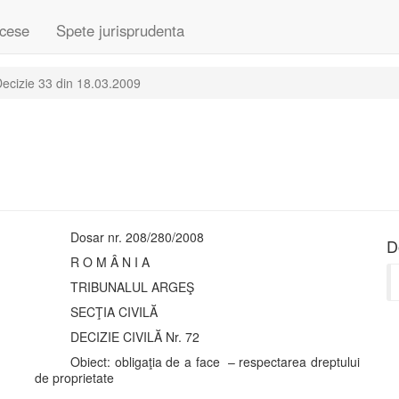
cese
Spete jurisprudenta
ecizie 33 din 18.03.2009
Dosar nr. 208/280/2008
D
R O M Â N I A
TRIBUNALUL ARGEŞ
SECŢIA CIVILĂ
DECIZIE CIVILĂ Nr. 72
Obiect: obligaţia de a face – respectarea dreptului
de proprietate