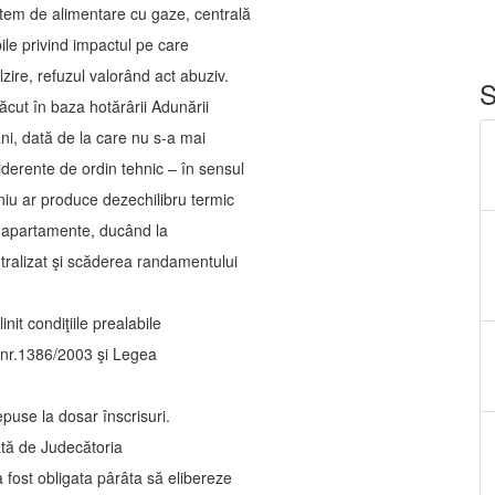
sistem de alimentare cu gaze, centrală
abile privind impactul pe care
zire, refuzul valorând act abuziv.
S
ăcut în baza hotărârii Adunării
ni, dată de la care nu s-a mai
derente de ordin tehnic – în sensul
iu ar produce dezechilibru termic
şi apartamente, ducând la
ntralizat şi scăderea randamentului
nit condiţiile prealabile
nr.1386/2003 şi Legea
puse la dosar înscrisuri.
ată de Judecătoria
a fost obligata pârâta să elibereze