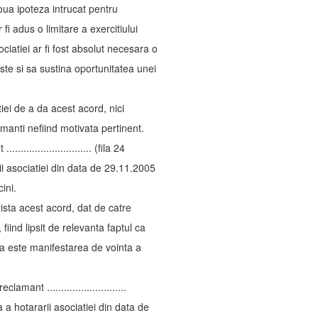
oua ipoteza intrucat pentru
i adus o limitare a exercitiului
ciatiei ar fi fost absolut necesara o
ste si sa sustina oportunitatea unei
iei de a da acest acord, nici
amanti nefiind motivata pertinent.
........................ (fila 24
ii asociatiei din data de 29.11.2005
ini.
xista acest acord, dat de catre
 fiind lipsit de relevanta faptul ca
a este manifestarea de vointa a
mant ............................
 a hotararii asociatiei din data de