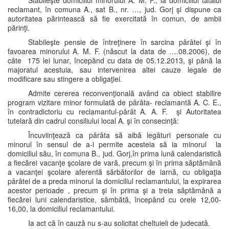
Stabileşte domiciliul minorului A. M. F., la domiciliul tatălui
reclamant, în comuna A., sat B., nr. …, jud. Gorj şi dispune ca
autoritatea părintească să fie exercitată în comun, de ambii
părinţi.
Stabileşte pensie de întreţinere în sarcina pârâtei şi în
favoarea minorului A. M. F. (născut la data de ….08.2006), de
câte 175 lei lunar, începând cu data de 05.12.2013, şi până la
majoratul acestuia, sau intervenirea altei cauze legale de
modificare sau stingere a obligaţiei.
Admite cererea reconvenţională având ca obiect stabilire
program vizitare minor formulată de pârâta- reclamantă A. C. E.,
în contradictoriu cu reclamantul-pârât A. A. F. şi Autoritatea
tutelară din cadrul consiliului local A. şi în consecinţă:
Încuviinţează ca pârâta să aibă legături personale cu
minorul în sensul de a-i permite acesteia să ia minorul la
domiciliul său, în comuna B., jud. Gorj,în prima lună calendaristică
a fiecărei vacanţe şcolare de vară, precum şi în prima săptămână
a vacanţei şcolare aferentă sărbătorilor de iarnă, cu obligaţia
pârâtei de a preda minorul la domiciliul reclamantului, la expirarea
acestor perioade , precum şi în prima şi a treia săptămână a
fiecărei luni calendaristice, sâmbătă, începând cu orele 12,00-
16,00, la domiciliul reclamantului.
Ia act că în cauză nu s-au solicitat cheltuieli de judecată.