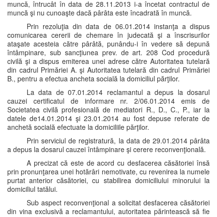
muncă, întrucât în data de 28.11.2013 i-a încetat contractul de
muncă şi nu cunoaşte dacă pârâta este încadrată în muncă.
Prin rezoluţia din data de 06.01.2014 instanţa a dispus
comunicarea cererii de chemare în judecată şi a înscrisurilor
ataşate acesteia către pârâtă, punându-i în vedere să depună
întâmpinare, sub sancţiunea prev. de art. 208 Cod procedură
civilă şi a dispus emiterea unei adrese către Autoritatea tutelară
din cadrul Primăriei A. şi Autoritatea tutelară din cadrul Primăriei
B., pentru a efectua ancheta socială la domiciliul părţilor.
La data de 07.01.2014 reclamantul a depus la dosarul
cauzei certificatul de informare nr. 2/06.01.2014 emis de
Societatea civilă profesională de mediatori R., D., C., P., iar la
datele de14.01.2014 şi 23.01.2014 au fost depuse referate de
anchetă socială efectuate la domiciliile părţilor.
Prin serviciul de registratură, la data de 29.01.2014 pârâta
a depus la dosarul cauzei întâmpinare şi cerere reconvenţională.
A precizat că este de acord cu desfacerea căsătoriei însă
prin pronunţarea unei hotărâri nemotivate, cu revenirea la numele
purtat anterior căsătoriei, cu stabilirea domiciliului minorului la
domiciliul tatălui.
Sub aspect reconvenţional a solicitat desfacerea căsătoriei
din vina exclusivă a reclamantului, autoritatea părintească să fie