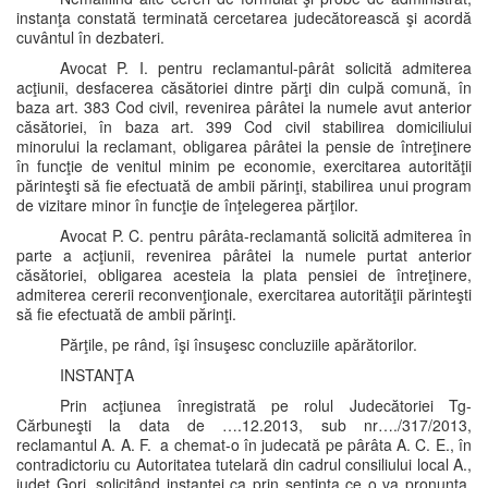
instanţa constată terminată cercetarea judecătorească şi acordă
cuvântul în dezbateri.
Avocat P. I. pentru reclamantul-pârât solicită admiterea
acţiunii, desfacerea căsătoriei dintre părţi din culpă comună, în
baza art. 383 Cod civil, revenirea pârâtei la numele avut anterior
căsătoriei, în baza art. 399 Cod civil stabilirea domiciliului
minorului la reclamant, obligarea pârâtei la pensie de întreţinere
în funcţie de venitul minim pe economie, exercitarea autorităţii
părinteşti să fie efectuată de ambii părinţi, stabilirea unui program
de vizitare minor în funcţie de înţelegerea părţilor.
Avocat P. C. pentru pârâta-reclamantă solicită admiterea în
parte a acţiunii, revenirea pârâtei la numele purtat anterior
căsătoriei, obligarea acesteia la plata pensiei de întreţinere,
admiterea cererii reconvenţionale, exercitarea autorităţii părinteşti
să fie efectuată de ambii părinţi.
Părţile, pe rând, îşi însuşesc concluziile apărătorilor.
INSTANŢA
Prin acţiunea înregistrată pe rolul Judecătoriei Tg-
Cărbuneşti la data de ….12.2013, sub nr…./317/2013,
reclamantul A. A. F. a chemat-o în judecată pe pârâta A. C. E., în
contradictoriu cu Autoritatea tutelară din cadrul consiliului local A.,
judeţ Gorj, solicitând instanţei ca prin sentinţa ce o va pronunţa,