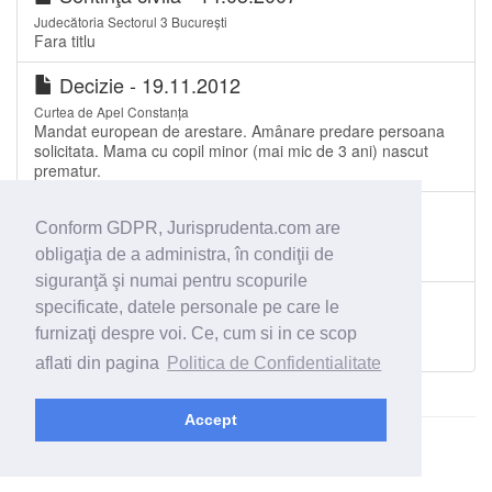
Judecătoria Sectorul 3 București
Fara titlu
Decizie - 19.11.2012
Curtea de Apel Constanța
Mandat european de arestare. Amânare predare persoana
solicitata. Mama cu copil minor (mai mic de 3 ani) nascut
prematur.
Sentinţă civilă - 04.04.2013
Conform GDPR, Jurisprudenta.com are
Judecătoria Bârlad
obligaţia de a administra, în condiţii de
Minori si familie
siguranţă şi numai pentru scopurile
Sentinţă civilă - 23.03.2021
specificate, datele personale pe care le
Judecătoria Buzău
furnizaţi despre voi. Ce, cum si in ce scop
MINORI SI FAMILIE. STABILIRE DOMICILIU MINORI
aflati din pagina
Politica de Confidentialitate
Accept
© 2026 - Jurisprudenta.com -
Cautare
-
Termeni si conditii