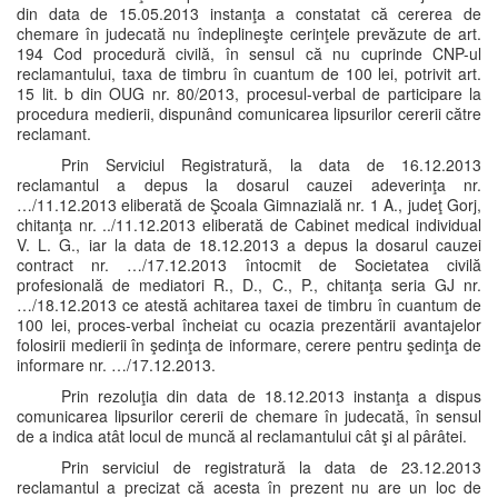
din data de 15.05.2013 instanţa a constatat că cererea de
chemare în judecată nu îndeplineşte cerinţele prevăzute de art.
194 Cod procedură civilă, în sensul că nu cuprinde CNP-ul
reclamantului, taxa de timbru în cuantum de 100 lei, potrivit art.
15 lit. b din OUG nr. 80/2013, procesul-verbal de participare la
procedura medierii, dispunând comunicarea lipsurilor cererii către
reclamant.
Prin Serviciul Registratură, la data de 16.12.2013
reclamantul a depus la dosarul cauzei adeverinţa nr.
…/11.12.2013 eliberată de Şcoala Gimnazială nr. 1 A., judeţ Gorj,
chitanţa nr. ../11.12.2013 eliberată de Cabinet medical individual
V. L. G., iar la data de 18.12.2013 a depus la dosarul cauzei
contract nr. …/17.12.2013 întocmit de Societatea civilă
profesională de mediatori R., D., C., P., chitanţa seria GJ nr.
…/18.12.2013 ce atestă achitarea taxei de timbru în cuantum de
100 lei, proces-verbal încheiat cu ocazia prezentării avantajelor
folosirii medierii în şedinţa de informare, cerere pentru şedinţa de
informare nr. …/17.12.2013.
Prin rezoluţia din data de 18.12.2013 instanţa a dispus
comunicarea lipsurilor cererii de chemare în judecată, în sensul
de a indica atât locul de muncă al reclamantului cât şi al pârâtei.
Prin serviciul de registratură la data de 23.12.2013
reclamantul a precizat că acesta în prezent nu are un loc de