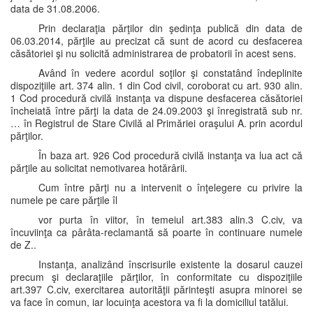
data de 31.08.2006.
Prin declaraţia părţilor din şedinţa publică din data de
06.03.2014, părţile au precizat că sunt de acord cu desfacerea
căsătoriei şi nu solicită administrarea de probatorii în acest sens.
Având în vedere acordul soţilor şi constatând îndeplinite
dispoziţiile art. 374 alin. 1 din Cod civil, coroborat cu art. 930 alin.
1 Cod procedură civilă instanţa va dispune desfacerea căsătoriei
încheiată între părţi la data de 24.09.2003 şi înregistrată sub nr.
… în Registrul de Stare Civilă al Primăriei oraşului A. prin acordul
părţilor.
În baza art. 926 Cod procedură civilă instanţa va lua act că
părţile au solicitat nemotivarea hotărârii.
Cum între părţi nu a intervenit o înţelegere cu privire la
numele pe care părţile îl
vor purta în viitor, în temeiul art.383 alin.3 C.civ, va
încuviinţa ca pârâta-reclamantă să poarte în continuare numele
de Z..
Instanţa, analizând înscrisurile existente la dosarul cauzei
precum şi declaraţiile părţilor, în conformitate cu dispoziţiile
art.397 C.civ, exercitarea autorităţii părinteşti asupra minorei se
va face în comun, iar locuinţa acestora va fi la domiciliul tatălui.