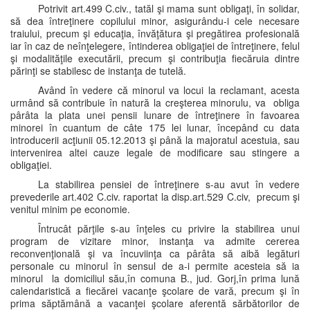
Potrivit art.499 C.civ., tatăl şi mama sunt obligaţi, în solidar,
să dea întreţinere copilului minor, asigurându-i cele necesare
traiului, precum şi educaţia, învăţătura şi pregătirea profesională
iar în caz de neînţelegere, întinderea obligaţiei de întreţinere, felul
şi modalităţile executării, precum şi contribuţia fiecăruia dintre
părinţi se stabilesc de instanţa de tutelă.
Având în vedere că minorul va locui la reclamant, acesta
urmând să contribuie în natură la creşterea minorulu, va obliga
pârâta la plata unei pensii lunare de întreţinere în favoarea
minorei în cuantum de câte 175 lei lunar, începând cu data
introducerii acţiunii 05.12.2013 şi până la majoratul acestuia, sau
intervenirea altei cauze legale de modificare sau stingere a
obligaţiei.
La stabilirea pensiei de întreţinere s-au avut în vedere
prevederile art.402 C.civ. raportat la disp.art.529 C.civ, precum şi
venitul minim pe economie.
Întrucât părţile s-au înţeles cu privire la stabilirea unui
program de vizitare minor, instanţa va admite cererea
reconvenţională şi va încuviinţa ca pârâta să aibă legături
personale cu minorul în sensul de a-i permite acesteia să ia
minorul la domiciliul său,în comuna B., jud. Gorj,în prima lună
calendaristică a fiecărei vacanţe şcolare de vară, precum şi în
prima săptămână a vacanţei şcolare aferentă sărbătorilor de