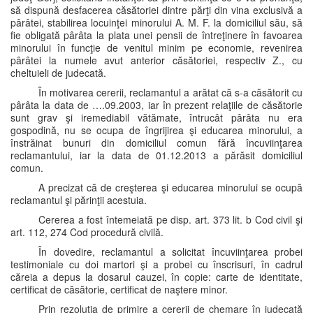
să dispună desfacerea căsătoriei dintre părţi din vina exclusivă a
pârâtei, stabilirea locuinţei minorului A. M. F. la domiciliul său, să
fie obligată pârâta la plata unei pensii de întreţinere în favoarea
minorului în funcţie de venitul minim pe economie, revenirea
pârâtei la numele avut anterior căsătoriei, respectiv Z., cu
cheltuieli de judecată.
În motivarea cererii, reclamantul a arătat că s-a căsătorit cu
pârâta la data de ….09.2003, iar în prezent relaţiile de căsătorie
sunt grav şi iremediabil vătămate, întrucât pârâta nu era
gospodină, nu se ocupa de îngrijirea şi educarea minorului, a
înstrăinat bunuri din domiciliul comun fără încuviinţarea
reclamantului, iar la data de 01.12.2013 a părăsit domiciliul
comun.
A precizat că de creşterea şi educarea minorului se ocupă
reclamantul şi părinţii acestuia.
Cererea a fost întemeiată pe disp. art. 373 lit. b Cod civil şi
art. 112, 274 Cod procedură civilă.
În dovedire, reclamantul a solicitat încuviinţarea probei
testimoniale cu doi martori şi a probei cu înscrisuri, în cadrul
căreia a depus la dosarul cauzei, în copie: carte de identitate,
certificat de căsătorie, certificat de naştere minor.
Prin rezoluţia de primire a cererii de chemare în judecată