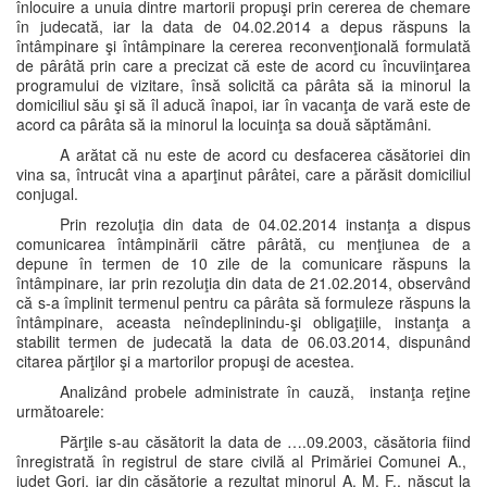
înlocuire a unuia dintre martorii propuşi prin cererea de chemare
în judecată, iar la data de 04.02.2014 a depus răspuns la
întâmpinare şi întâmpinare la cererea reconvenţională formulată
de pârâtă prin care a precizat că este de acord cu încuviinţarea
programului de vizitare, însă solicită ca pârâta să ia minorul la
domiciliul său şi să îl aducă înapoi, iar în vacanţa de vară este de
acord ca pârâta să ia minorul la locuinţa sa două săptămâni.
A arătat că nu este de acord cu desfacerea căsătoriei din
vina sa, întrucât vina a aparţinut pârâtei, care a părăsit domiciliul
conjugal.
Prin rezoluţia din data de 04.02.2014 instanţa a dispus
comunicarea întâmpinării către pârâtă, cu menţiunea de a
depune în termen de 10 zile de la comunicare răspuns la
întâmpinare, iar prin rezoluţia din data de 21.02.2014, observând
că s-a împlinit termenul pentru ca pârâta să formuleze răspuns la
întâmpinare, aceasta neîndeplinindu-şi obligaţiile, instanţa a
stabilit termen de judecată la data de 06.03.2014, dispunând
citarea părţilor şi a martorilor propuşi de acestea.
Analizând probele administrate în cauză, instanţa reţine
următoarele:
Părţile s-au căsătorit la data de ….09.2003, căsătoria fiind
înregistrată în registrul de stare civilă al Primăriei Comunei A.,
judeţ Gorj, iar din căsătorie a rezultat minorul A. M. F., născut la