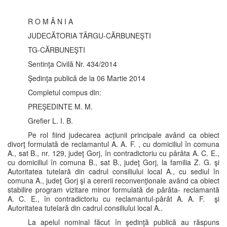
R O M Â N I A
JUDECĂTORIA TÂRGU-CĂRBUNEŞTI
TG-CĂRBUNEŞTI
Sentinţa Civilă Nr. 434/2014
Şedinţa publică de la 06 Martie 2014
Completul compus din:
PREŞEDINTE M. M.
Grefier L. I. B.
Pe rol fiind judecarea acţiunii principale având ca obiect
divorţ formulată de reclamantul A. A. F. , cu domiciliul în comuna
A., sat B., nr. 129, judeţ Gorj, în contradictoriu cu pârâta A. C. E.,
cu domiciliul în comuna B., sat B., judeţ Gorj, la familia Z. G. şi
Autoritatea tutelară din cadrul consiliului local A., cu sediul în
comuna A., judeţ Gorj şi a cererii reconvenţionale având ca obiect
stabilire program vizitare minor formulată de pârâta- reclamantă
A. C. E., în contradictoriu cu reclamantul-pârât A. A. F. şi
Autoritatea tutelară din cadrul consiliului local A..
La apelul nominal făcut în şedinţă publică au răspuns