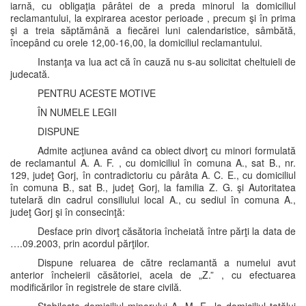
iarnă, cu obligaţia pârâtei de a preda minorul la domiciliul
reclamantului, la expirarea acestor perioade , precum şi în prima
şi a treia săptămână a fiecărei luni calendaristice, sâmbătă,
începând cu orele 12,00-16,00, la domiciliul reclamantului.
Instanţa va lua act că în cauză nu s-au solicitat cheltuieli de
judecată.
PENTRU ACESTE MOTIVE
ÎN NUMELE LEGII
DISPUNE
Admite acţiunea având ca obiect divorţ cu minori formulată
de reclamantul A. A. F. , cu domiciliul în comuna A., sat B., nr.
129, judeţ Gorj, în contradictoriu cu pârâta A. C. E., cu domiciliul
în comuna B., sat B., judeţ Gorj, la familia Z. G. şi Autoritatea
tutelară din cadrul consiliului local A., cu sediul în comuna A.,
judeţ Gorj şi în consecinţă:
Desface prin divorţ căsătoria încheiată între părţi la data de
….09.2003, prin acordul părţilor.
Dispune reluarea de către reclamantă a numelui avut
anterior încheierii căsătoriei, acela de „Z.” , cu efectuarea
modificărilor în registrele de stare civilă.