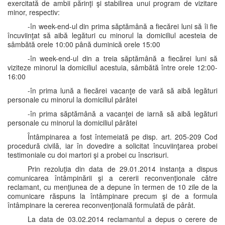
exercitată de ambii părinţi şi stabilirea unui program de vizitare
minor, respectiv:
-în week-end-ul din prima săptămână a fiecărei luni să îi fie
încuviinţat să aibă legături cu minorul la domiciliul acesteia de
sâmbătă orele 10:00 până duminică orele 15:00
-în week-end-ul din a treia săptămână a fiecărei luni să
viziteze minorul la domiciliul acestuia, sâmbătă între orele 12:00-
16:00
-în prima lună a fiecărei vacanţe de vară să aibă legături
personale cu minorul la domiciliul pârâtei
-în prima săptămână a vacanţei de iarnă să aibă legături
personale cu minorul la domiciliul pârâtei
Întâmpinarea a fost întemeiată pe disp. art. 205-209 Cod
procedură civilă, iar în dovedire a solicitat încuviinţarea probei
testimoniale cu doi martori şi a probei cu înscrisuri.
Prin rezoluţia din data de 29.01.2014 instanţa a dispus
comunicarea întâmpinării şi a cererii reconvenţionale către
reclamant, cu menţiunea de a depune în termen de 10 zile de la
comunicare răspuns la întâmpinare precum şi de a formula
întâmpinare la cererea reconvenţională formulată de pârât.
La data de 03.02.2014 reclamantul a depus o cerere de