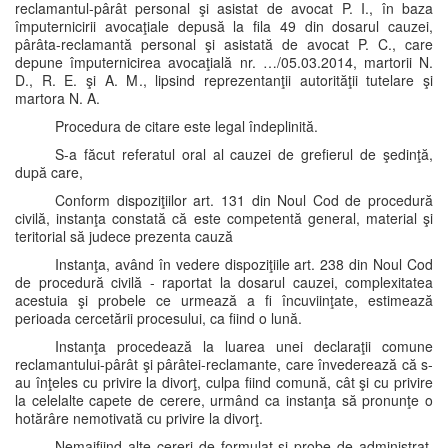
reclamantul-pârât personal şi asistat de avocat P. I., în baza
împuternicirii avocaţiale depusă la fila 49 din dosarul cauzei,
pârâta-reclamantă personal şi asistată de avocat P. C., care
depune împuternicirea avocaţială nr. …/05.03.2014, martorii N.
D., R. E. şi A. M., lipsind reprezentanţii autorităţii tutelare şi
martora N. A.
Procedura de citare este legal îndeplinită.
S-a făcut referatul oral al cauzei de grefierul de şedinţă,
după care,
Conform dispoziţiilor art. 131 din Noul Cod de procedură
civilă, instanţa constată că este competentă general, material şi
teritorial să judece prezenta cauză
Instanţa, având în vedere dispoziţiile art. 238 din Noul Cod
de procedură civilă - raportat la dosarul cauzei, complexitatea
acestuia şi probele ce urmează a fi încuviinţate, estimează
perioada cercetării procesului, ca fiind o lună.
Instanţa procedează la luarea unei declaraţii comune
reclamantului-pârât şi pârâtei-reclamante, care învederează că s-
au înţeles cu privire la divorţ, culpa fiind comună, cât şi cu privire
la celelalte capete de cerere, urmând ca instanţa să pronunţe o
hotărâre nemotivată cu privire la divorţ.
Nemaifiind alte cereri de formulat şi probe de administrat,