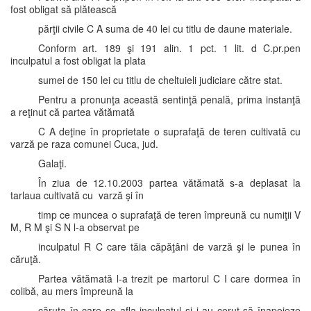
fost obligat să plătească
părţii civile C A suma de 40 lei cu titlu de daune materiale.
Conform art. 189 şi 191 alin. 1 pct. 1 lit. d C.pr.pen
inculpatul a fost obligat la plata
sumei de 150 lei cu titlu de cheltuieli judiciare către stat.
Pentru a pronunţa această sentinţă penală, prima instanţă
a reţinut că partea vătămată
C A deţine în proprietate o suprafaţă de teren cultivată cu
varză pe raza comunei Cuca, jud.
Galaţi.
În ziua de 12.10.2003 partea vătămată s-a deplasat la
tarlaua cultivată cu varză şi în
timp ce muncea o suprafaţă de teren împreună cu numiţii V
M, R M şi S N l-a observat pe
inculpatul R C care tăia căpăţâni de varză şi le punea în
căruţă.
Partea vătămată l-a trezit pe martorul C I care dormea în
colibă, au mers împreună la
căruţa în care se afla inculpatul şi i-au cerut să înapoieze