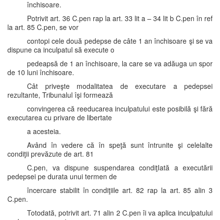
închisoare.
Potrivit art. 36 C.pen rap la art. 33 lit a – 34 lit b C.pen în ref
la art. 85 C.pen, se vor
contopi cele două pedepse de câte 1 an închisoare şi se va
dispune ca inculpatul să execute o
pedeapsă de 1 an închisoare, la care se va adăuga un spor
de 10 luni închisoare.
Cât priveşte modalitatea de executare a pedepsei
rezultante, Tribunalul îşi formează
convingerea că reeducarea inculpatului este posibilă şi fără
executarea cu privare de libertate
a acesteia.
Având în vedere că în speţă sunt întrunite şi celelalte
condiţii prevăzute de art. 81
C.pen, va dispune suspendarea condiţIată a executării
pedepsei pe durata unui termen de
încercare stabilit în condiţiile art. 82 rap la art. 85 alin 3
C.pen.
Totodată, potrivit art. 71 alin 2 C.pen îi va aplica inculpatului