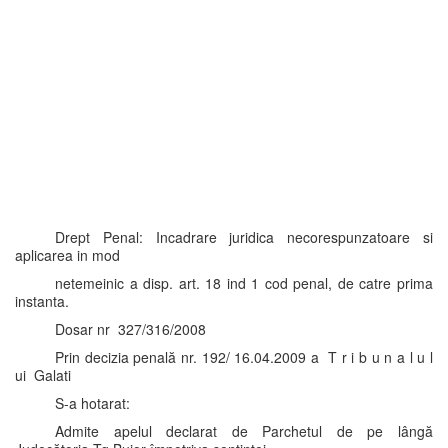
Drept Penal: Incadrare juridica necorespunzatoare si
aplicarea in mod
netemeinic a disp. art. 18 ind 1 cod penal, de catre prima
instanta.
Dosar nr 327/316/2008
Prin decizia penală nr. 192/ 16.04.2009 a T r i b u n a l u l
ui Galati
S-a hotarat:
Admite apelul declarat de Parchetul de pe lângă