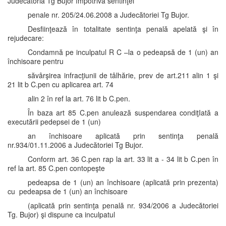
Judecătoria Tg Bujor împotriva sentinţei
penale nr. 205/24.06.2008 a Judecătoriei Tg Bujor.
Desfiinţează în totalitate sentinţa penală apelată şi în
rejudecare:
Condamnă pe inculpatul R C –la o pedeapsă de 1 (un) an
închisoare pentru
săvârşirea infracţiunii de tâlhărie, prev de art.211 alin 1 şi
21 lit b C.pen cu aplicarea art. 74
alin 2 în ref la art. 76 lit b C.pen.
În baza art 85 C.pen anulează suspendarea condiţIată a
executării pedepsei de 1 (un)
an închisoare aplicată prin sentinţa penală
nr.934/01.11.2006 a Judecătoriei Tg Bujor.
Conform art. 36 C.pen rap la art. 33 lit a - 34 lit b C.pen în
ref la art. 85 C.pen contopeşte
pedeapsa de 1 (un) an închisoare (aplicată prin prezenta)
cu pedeapsa de 1 (un) an închisoare
(aplicată prin sentinţa penală nr. 934/2006 a Judecătoriei
Tg. Bujor) şi dispune ca inculpatul