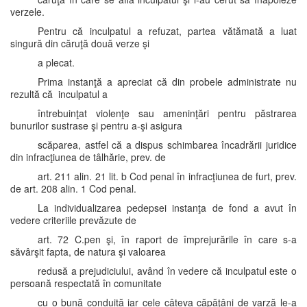
verzele.
Pentru că inculpatul a refuzat, partea vătămată a luat
singură din căruţă două verze şi
a plecat.
Prima instanţă a apreciat că din probele administrate nu
rezultă că inculpatul a
întrebuinţat violenţe sau ameninţări pentru păstrarea
bunurilor sustrase şi pentru a-şi asigura
scăparea, astfel că a dispus schimbarea încadrării juridice
din infracţiunea de tâlhărie, prev. de
art. 211 alin. 21 lit. b Cod penal în infracţiunea de furt, prev.
de art. 208 alin. 1 Cod penal.
La individualizarea pedepsei instanţa de fond a avut în
vedere criteriile prevăzute de
art. 72 C.pen şi, în raport de împrejurările în care s-a
săvârşit fapta, de natura şi valoarea
redusă a prejudiciului, având în vedere că inculpatul este o
persoană respectată în comunitate
cu o bună conduită iar cele câteva căpăţâni de varză le-a