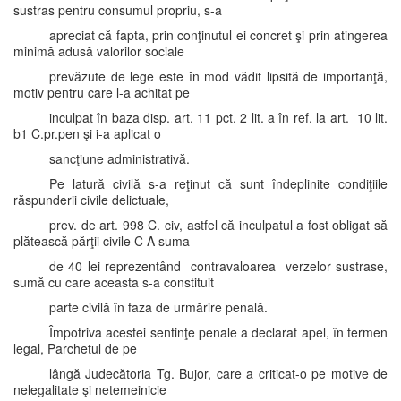
sustras pentru consumul propriu, s-a
apreciat că fapta, prin conţinutul ei concret şi prin atingerea
minimă adusă valorilor sociale
prevăzute de lege este în mod vădit lipsită de importanţă,
motiv pentru care l-a achitat pe
inculpat în baza disp. art. 11 pct. 2 lit. a în ref. la art. 10 lit.
b1 C.pr.pen şi i-a aplicat o
sancţiune administrativă.
Pe latură civilă s-a reţinut că sunt îndeplinite condiţiile
răspunderii civile delictuale,
prev. de art. 998 C. civ, astfel că inculpatul a fost obligat să
plătească părţii civile C A suma
de 40 lei reprezentând contravaloarea verzelor sustrase,
sumă cu care aceasta s-a constituit
parte civilă în faza de urmărire penală.
Împotriva acestei sentinţe penale a declarat apel, în termen
legal, Parchetul de pe
lângă Judecătoria Tg. Bujor, care a criticat-o pe motive de
nelegalitate şi netemeinicie