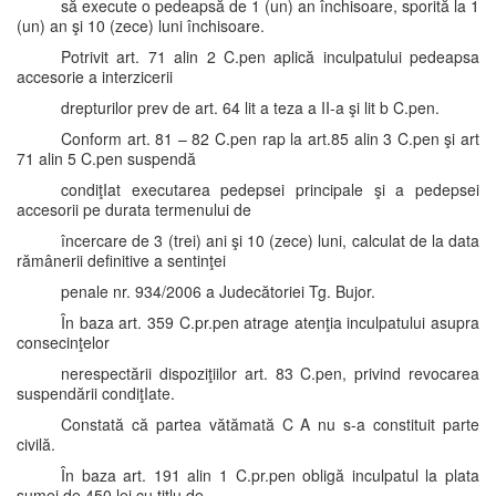
să execute o pedeapsă de 1 (un) an închisoare, sporită la 1
(un) an şi 10 (zece) luni închisoare.
Potrivit art. 71 alin 2 C.pen aplică inculpatului pedeapsa
accesorie a interzicerii
drepturilor prev de art. 64 lit a teza a II-a şi lit b C.pen.
Conform art. 81 – 82 C.pen rap la art.85 alin 3 C.pen şi art
71 alin 5 C.pen suspendă
condiţIat executarea pedepsei principale şi a pedepsei
accesorii pe durata termenului de
încercare de 3 (trei) ani şi 10 (zece) luni, calculat de la data
rămânerii definitive a sentinţei
penale nr. 934/2006 a Judecătoriei Tg. Bujor.
În baza art. 359 C.pr.pen atrage atenţia inculpatului asupra
consecinţelor
nerespectării dispoziţiilor art. 83 C.pen, privind revocarea
suspendării condiţIate.
Constată că partea vătămată C A nu s-a constituit parte
civilă.
În baza art. 191 alin 1 C.pr.pen obligă inculpatul la plata
sumei de 450 lei cu titlu de