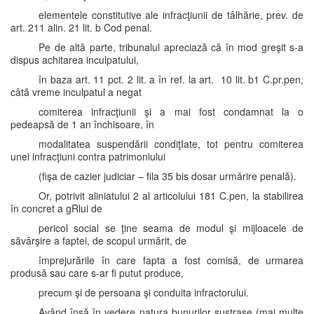
elementele constitutive ale infracţiunii de tâlhărie, prev. de
art. 211 alin. 21 lit. b Cod penal.
Pe de altă parte, tribunalul apreciază că în mod greşit s-a
dispus achitarea inculpatului,
în baza art. 11 pct. 2 lit. a în ref. la art. 10 lit. b1 C.pr.pen,
câtă vreme inculpatul a negat
comiterea infracţiunii şi a mai fost condamnat la o
pedeapsă de 1 an închisoare, în
modalitatea suspendării condiţIate, tot pentru comiterea
unei infracţiuni contra patrimoniului
(fişa de cazier judiciar – fila 35 bis dosar urmărire penală).
Or, potrivit aliniatului 2 al articolului 181 C.pen, la stabilirea
în concret a gRlui de
pericol social se ţine seama de modul şi mijloacele de
săvârşire a faptei, de scopul urmărit, de
împrejurările în care fapta a fost comisă, de urmarea
produsă sau care s-ar fi putut produce,
precum şi de persoana şi conduita infractorului.
Având însă în vedere natura bunurilor sustrase (mai multe