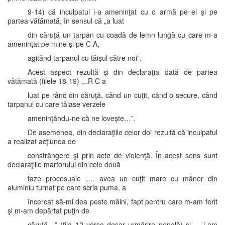
9-14) că inculpatul i-a ameninţat cu o armă pe el şi pe
partea vătămată, în sensul că „a luat
din căruţă un tarpan cu coadă de lemn lungă cu care m-a
ameninţat pe mine şi pe C A,
agitând tarpanul cu tăişul către noi”.
Acest aspect rezultă şi din declaraţia dată de partea
vătămată (filele 18-19) „..R C a
luat pe rând din căruţă, când un cuţit, când o secure, când
tarpanul cu care tăiase verzele
ameninţându-ne că ne loveşte…”.
De asemenea, din declaraţiile celor doi rezultă că inculpatul
a realizat acţiunea de
constrângere şi prin acte de violenţă. În acest sens sunt
declaraţiile martorului din cele două
faze procesuale „… avea un cuţit mare cu mâner din
aluminiu turnat pe care scria puma, a
încercat să-mi dea peste mâini, fapt pentru care m-am ferit
şi m-am depărtat puţin de
căruţă…” (fila 12 verso dosar urmărire penală) şi „…i-am