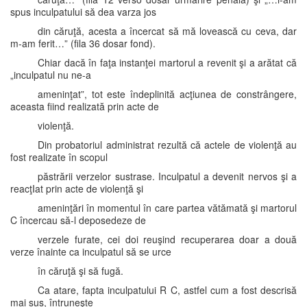
spus inculpatului să dea varza jos
din căruţă, acesta a încercat să mă lovească cu ceva, dar
m-am ferit…” (fila 36 dosar fond).
Chiar dacă în faţa instanţei martorul a revenit şi a arătat că
„inculpatul nu ne-a
ameninţat”, tot este îndeplinită acţiunea de constrângere,
aceasta fiind realizată prin acte de
violenţă.
Din probatoriul administrat rezultă că actele de violenţă au
fost realizate în scopul
păstrării verzelor sustrase. Inculpatul a devenit nervos şi a
reacţIat prin acte de violenţă şi
ameninţări în momentul în care partea vătămată şi martorul
C încercau să-l deposedeze de
verzele furate, cei doi reuşind recuperarea doar a două
verze înainte ca inculpatul să se urce
în căruţă şi să fugă.
Ca atare, fapta inculpatului R C, astfel cum a fost descrisă
mai sus, întruneşte