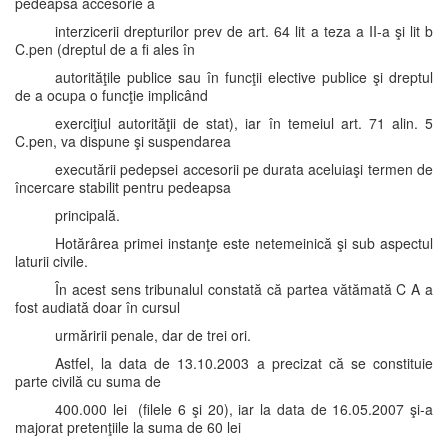
pedeapsa accesorie a
interzicerii drepturilor prev de art. 64 lit a teza a II-a şi lit b
C.pen (dreptul de a fi ales în
autorităţile publice sau în funcţii elective publice şi dreptul
de a ocupa o funcţie implicând
exerciţiul autorităţii de stat), iar în temeiul art. 71 alin. 5
C.pen, va dispune şi suspendarea
executării pedepsei accesorii pe durata aceluiaşi termen de
încercare stabilit pentru pedeapsa
principală.
Hotărârea primei instanţe este netemeinică şi sub aspectul
laturii civile.
În acest sens tribunalul constată că partea vătămată C A a
fost audiată doar în cursul
urmăririi penale, dar de trei ori.
Astfel, la data de 13.10.2003 a precizat că se constituie
parte civilă cu suma de
400.000 lei (filele 6 şi 20), iar la data de 16.05.2007 şi-a
majorat pretenţiile la suma de 60 lei