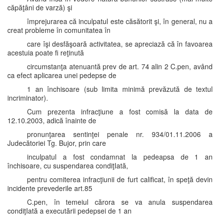
căpăţâni de varză) şi
împrejurarea că inculpatul este căsătorit şi, în general, nu a
creat probleme în comunitatea în
care îşi desfăşoară activitatea, se apreciază că în favoarea
acestuia poate fi reţinută
circumstanţa atenuantă prev de art. 74 alin 2 C.pen, având
ca efect aplicarea unei pedepse de
1 an închisoare (sub limita minimă prevăzută de textul
incriminator).
Cum prezenta infracţiune a fost comisă la data de
12.10.2003, adică înainte de
pronunţarea sentinţei penale nr. 934/01.11.2006 a
Judecătoriei Tg. Bujor, prin care
inculpatul a fost condamnat la pedeapsa de 1 an
închisoare, cu suspendarea condiţIată,
pentru comiterea infracţiunii de furt calificat, în speţă devin
incidente prevederile art.85
C.pen, în temeiul cărora se va anula suspendarea
condiţIată a executării pedepsei de 1 an