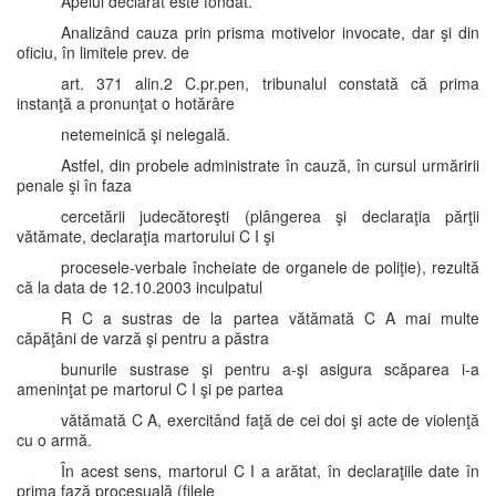
Apelul declarat este fondat.
Analizând cauza prin prisma motivelor invocate, dar şi din
oficiu, în limitele prev. de
art. 371 alin.2 C.pr.pen, tribunalul constată că prima
instanţă a pronunţat o hotărâre
netemeinică şi nelegală.
Astfel, din probele administrate în cauză, în cursul urmăririi
penale şi în faza
cercetării judecătoreşti (plângerea şi declaraţia părţii
vătămate, declaraţia martorului C I şi
procesele-verbale încheiate de organele de poliţie), rezultă
că la data de 12.10.2003 inculpatul
R C a sustras de la partea vătămată C A mai multe
căpăţâni de varză şi pentru a păstra
bunurile sustrase şi pentru a-şi asigura scăparea i-a
ameninţat pe martorul C I şi pe partea
vătămată C A, exercitând faţă de cei doi şi acte de violenţă
cu o armă.
În acest sens, martorul C I a arătat, în declaraţiile date în
prima fază procesuală (filele