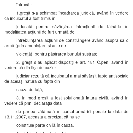
întrucât:
1.greşit s-a schimbat încadrarea juridică, având în vedere
că inculpatul a fost trimis în
judecată pentru săvârşirea infracţiunii de tâlhărie în
modalitatea acţiunii de furt urmată de
întrebuinţarea acţiunii de constrângere având asupra sa o
armă (prin ameninţare şi acte de
violenţă), pentru păstrarea bunului sustras;
2. greşit s-au aplicat dispoziţiile art. 181 C.pen, având în
vedere că din fişa de cazier
judiciar rezultă că inculpatul a mai săvârşit fapte antisociale
de aceiaşi natură cu fapta din
cauza de faţă;
3. în mod greşit a fost soluţionată latura civilă, având în
vedere că prin declaraţia dată
de partea vătămată în cursul urmăririi penale la data de
13.11.2007, aceasta a precizat că nu se
constituie parte civilă în cauză.