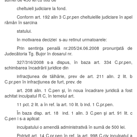
cheltuieli judiciare la fond.
Conform art. 192 alin 3 C.pr.pen cheltuielile judiciare în apel
rămân în sarcina
statului.
In motivarea deciziei s-au retinut urmatoarele:
Prin sentinţa penală nr.205/24.06.2008 pronunţată de
Judecătoria Tg. Bujor în dosarul nr.
327/316/2008 s-a dispus, în baza art. 334 C.pr.pen,
schimbarea încadrării juridice din
infracţiunea de tâlhărie, prev de art. 211 alin. 2 lit. b
C.pr.pen în infracţiunea de furt, prev. de
art. 208 alin. 1 C.pen şi, în noua încadrare juridică a fost
achitat inculpatul R C, în temeiul art.
11 pct. 2 lit. a în ref. la art. 10 lit. b ind. 1 C.pr.pen.
În baza disp. art. 18 ind. 1 alin. 3 C.pen şi art. 91 lit. c
C.pen i s-a aplicat
inculpatului o amendă administrativă în sumă de 500 lei.
Potrivit art. 14 C.pr.pen în ref. la art. 998 C.civ inculpatul a