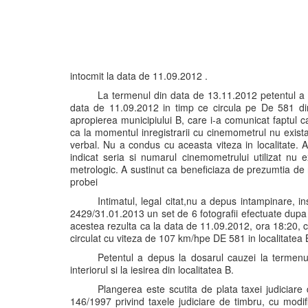
intocmit la data de 11.09.2012 .
La termenul din data de 13.11.2012 petentul a d
data de 11.09.2012 in timp ce circula pe De 581 din d
apropierea municipiului B, care i-a comunicat faptul ca
ca la momentul inregistrarii cu cinemometrul nu exista
verbal. Nu a condus cu aceasta viteza in localitate. 
indicat seria si numarul cinemometrului utilizat nu ex
metrologic. A sustinut ca beneficiaza de prezumtia de 
probei
Intimatul, legal citat,nu a depus intampinare, in
2429/31.01.2013 un set de 6 fotografii efectuate dupa 
acestea rezulta ca la data de 11.09.2012, ora 18:20, 
circulat cu viteza de 107 km/hpe DE 581 in localitatea 
Petentul a depus la dosarul cauzei la termenul
interiorul si la iesirea din localitatea B.
Plangerea este scutita de plata taxei judiciare d
146/1997 privind taxele judiciare de timbru, cu modifi