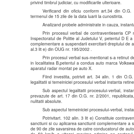
privind timbrul judiciar, cu modificarile ulterioare.
Verificand din oficiu conform art.34 din O.G.
termenul de 15 zile de la data luarii la cunostinta.
Analizand probele administrate in cauza, instant
Prin procesul verbal de contraventieseria CP 
Inspectoratul de Politie al Judetului V, petentul D E 
complementare a suspendarii exercitarii dreptului de 
al.3 lit e) din OUG nr. 195/2002 .
Prin procesul verbal sus-mentionat s-a retinut d
in localitatea B,petentul a condus auto marca Volkswa
aparatul radar montat pe auto X.
Fiind investita, potrivit art. 34 alin. 1 din O.G
legalitatii si temeiniciei procesului verbal instanta reti
Sub aspectul legalitatii procesului-verbal, insta
prevazute de art. 17 din O.G. nr. 2/2001, republicat
nulitatii absolute.
Sub aspectul temeiniciei procesului-verbal, insta
Potrivitart. 102 alin. 3 lit e) Constituie contr
sanctiuni si cu aplicarea sanctiunii complementare a 
de 90 de zile savarsirea de catre conducatorul de aut