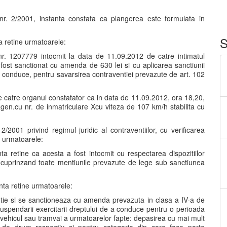
 nr. 2/2001, instanta constata ca plangerea este formulata in
S
a retine urmatoarele:
nr. 1207779 intocmit la data de 11.09.2012 de catre intimatul
a fost sanctionat cu amenda de 630 lei si cu aplicarea sanctiunii
a conduce, pentru savarsirea contraventiei prevazute de art. 102
e catre organul constatator ca in data de 11.09.2012, ora 18,20,
gen.cu nr. de inmatriculare Xcu viteza de 107 km/h stabilita cu
. 2/2001 privind regimul juridic al contraventiilor, cu verificarea
ne urmatoarele:
nta retine ca acesta a fost intocmit cu respectarea dispozitiilor
a,cuprinzand toate mentiunile prevazute de lege sub sanctiunea
nta retine urmatoarele:
aventie si se sanctioneaza cu amenda prevazuta in clasa a IV-a de
suspendarii exercitarii dreptului de a conduce pentru o perioada
ovehicul sau tramvai a urmatoarelor fapte: depasirea cu mai mult