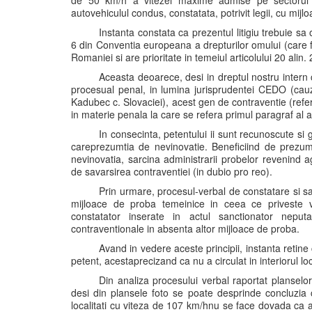
de 50 km/h a vitezei maxime admise pe sectorul 
autovehiculul condus, constatata, potrivit legii, cu mijl
Instanta constata ca prezentul litigiu trebuie sa
6 din Conventia europeana a drepturilor omului (care fa
Romaniei si are prioritate in temeiul articolului 20 alin
Aceasta deoarece, desi in dreptul nostru intern 
procesual penal, in lumina jurisprudentei CEDO (cauz
Kadubec c. Slovaciei), acest gen de contraventie (referit
in materie penala la care se refera primul paragraf al 
In consecinta, petentului ii sunt recunoscute si 
careprezumtia de nevinovatie. Beneficiind de prezum
nevinovatia, sarcina administrarii probelor revenind a
de savarsirea contraventiei (in dubio pro reo).
Prin urmare, procesul-verbal de constatare si san
mijloace de proba temeinice in ceea ce priveste vin
constatator inserate in actul sanctionator neput
contraventionale in absenta altor mijloace de proba.
Avand in vedere aceste principii, instanta retine
petent, acestaprecizand ca nu a circulat in interiorul lo
Din analiza procesului verbal raportat planselo
desi din plansele foto se poate desprinde concluzia c
localitati cu viteza de 107 km/hnu se face dovada ca ac