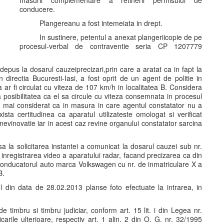
masurii complementare a retinerii permisului de
conducere.
Plangereanu a fost intemeiata in drept.
In sustinere, petentul a anexat plangeriicopie de pe
procesul-verbal de contraventie seria CP 1207779
epus la dosarul cauzeiprecizari,prin care a aratat ca in fapt la
irectia Bucuresti-Iasi, a fost oprit de un agent de politie in
 ar fi circulat cu viteza de 107 km/h in localitatea B. Considera
 posibilitatea ca el sa circule cu viteza consemnata in procesul
A mai considerat ca in masura in care agentul constatator nu a
ista certitudinea ca aparatul utilizateste omologat si verificat
nevinovatie iar in acest caz revine organului constatator sarcina
sa la solicitarea instantei a comunicat la dosarul cauzei sub nr.
inregistrarea video a aparatului radar, facand precizarea ca din
conducatorul auto marca Volkswagen cu nr. de inmatriculare X a
B.
 din data de 28.02.2013 planse foto efectuate la intrarea, in
e timbru si timbru judiciar, conform art. 15 lit. i din Legea nr.
carile ulterioare, respectiv art. 1 alin. 2 din O. G. nr. 32/1995