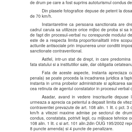
de drum pe care a fost suprins autoturismul condus de
Din plasele fotografice depuse de petent la dosarul
de 70 km/h.
Instantaretine ca persoana sanctionata are dre
cadrul caruia sa utilizeze orice mijloc de proba si sa
de fapt din procesul-verbal nu corespunde modului de 
este de a respecta limita proportionalitatii intre sco
actiunile antisociale prin impunerea unor conditii impos
sanctionate contraventional.
Astfel, intr-un stat de drept, in care predomina
fata statului si a institutiilor sale, dar obligatia cetate
Fata de aceste aspecte, instanta apreciaza ca 
penala) se poate proceda la incadrarea juridica a faptei
instanta in urma probelor administrate si aplicarea s
cea retinuta de agentul constatator in procesul verbal 
Asadar, avand in vedere inscrisurile depuse la
urmeaza a aprecia ca petentul a depasit limita de vitez
contraventiei prevazute de art. 108 alin. 1 lit. c pct
km/h a vitezei maxime admise pe sectorul de drum r
condus, constatata, potrivit legii, cu mijloace tehnice 
108 alin. 1 lit. c si art. 101 alin.2din OUG 195/2002 re
8 puncte amenda) si 4 puncte de penalizare.