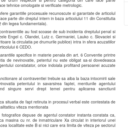
de drum respectiv si pentru categoria din care face parte
oace tehnice omologate si verificate metrologic.
 ofere garantiile procesuale recunoscute si garantate de articolul
ce parte din dreptul intern in baza articolului 11 din Constitutia
. 2 din legea fundamentala).
contraventiile au fost scoase de sub incidenta dreptului penal si
ele Engel c. Olandei, Lutz c. Germaniei, Lauko c. Slovaciei si
oare la circulatia pe drumurile publice) intra in sfera acuzatiilor
articolului 6 CEDO.
garantiile specifice in materie penala din art. 6 Conventie printre
tia de nevinovatie, petentul nu este obligat sa-si dovedeasca
gentului constatator, orice indoiala profitand persoanei acuzate
ctionare al contraventiei trebuie sa aiba la baza intocmirii sale
ovatia petentului in savarsirea faptei, mentiunile agentului
and singure servi drept temei pentru aplicarea sanctiunii
 ca situatia de fapt retinuta in procesul verbal este contestata de
calitatiicu viteza mentionata
r fotografice depuse de agentul constator instanta constata ca,
a masina cu nr. de inmatriculare Xa circulat in interiorul unei
ea localitate este B si nici care era limita de viteza pe sectorul