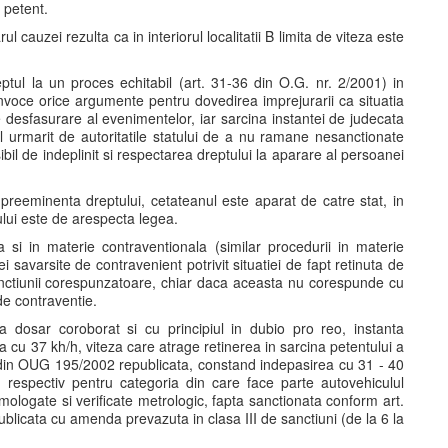
 petent.
 cauzei rezulta ca in interiorul localitatii B limita de viteza este
ptul la un proces echitabil (art. 31-36 din O.G. nr. 2/2001) in
 invoce orice argumente pentru dovedirea imprejurarii ca situatia
desfasurare al evenimentelor, iar sarcina instantei de judecata
pul urmarit de autoritatile statului de a nu ramane nesanctionate
ibil de indeplinit si respectarea dreptului la aparare al persoanei
 preeminenta dreptului, cetateanul este aparat de catre stat, in
anului este de arespecta legea.
si in materie contraventionala (similar procedurii in materie
 savarsite de contravenient potrivit situatiei de fapt retinuta de
anctiunii corespunzatoare, chiar daca aceasta nu corespunde cu
de contraventie.
 dosar coroborat si cu principiul in dubio pro reo, instanta
a cu 37 kh/h, viteza care atrage retinerea in sarcina petentului a
. 3 din OUG 195/2002 republicata, constand indepasirea cu 31 - 40
espectiv pentru categoria din care face parte autovehiculul
omologate si verificate metrologic, fapta sanctionata conform art.
publicata cu amenda prevazuta in clasa III de sanctiuni (de la 6 la