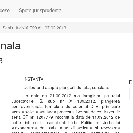
cese
Spete jurisprudenta
Sentinţă civilă 729 din 07.03.2013
onala
3
INSTANTA
D
Deliberand asupra plangerii de fata, constata:
La data de 21.09.2012 s-a inregistrat pe rolul
Judecatoriei B, sub nr. X 189/2012, plangerea
contraventionala formulata de petentul D E, prin care
acesta solicita anularea procesului verbal de contraventie
seria CP nr. 1207779 intocmit la data de 11.09.2012 de
catre intimatul Inspectoratul de Politie al Judetului
V,exonerarea de plata amenzii aplicata si revocarea