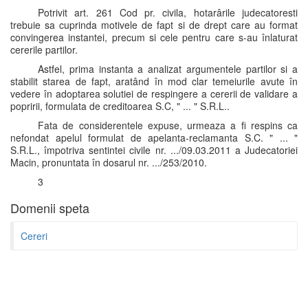
Potrivit art. 261 Cod pr. civila, hotarârile judecatoresti
trebuie sa cuprinda motivele de fapt si de drept care au format
convingerea instantei, precum si cele pentru care s-au înlaturat
cererile partilor.
Astfel, prima instanta a analizat argumentele partilor si a
stabilit starea de fapt, aratând în mod clar temeiurile avute în
vedere în adoptarea solutiei de respingere a cererii de validare a
popririi, formulata de creditoarea S.C, " ... " S.R.L..
Fata de considerentele expuse, urmeaza a fi respins ca
nefondat apelul formulat de apelanta-reclamanta S.C. " ... "
S.R.L., împotriva sentintei civile nr. .../09.03.2011 a Judecatoriei
Macin, pronuntata în dosarul nr. .../253/2010.
3
Domenii speta
Cereri