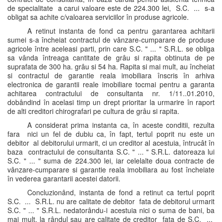
de specialitate a carui valoare este de 224.300 lei, S.C. ... s-a
obligat sa achite c/valoarea serviciilor în produse agricole.
A retinut instanta de fond ca pentru garantarea achitarii
sumei s-a încheiat contractul de vânzare-cumparare de produse
agricole între aceleasi parti, prin care S.C. " ... " S.R.L. se obliga
sa vânda întreaga cantitate de grâu si rapita obtinuta de pe
suprafata de 300 ha. grâu si 54 ha. Rapita si mai mult, au încheiat
si contractul de garantie reala imobiliara înscris în arhiva
electronica de garantii reale imobiliare tocmai pentru a garanta
achitarea contractului de consultanta nr. 1/11..01.2010,
dobândind în acelasi timp un drept prioritar la urmarire în raport
de alti creditori chirografari pe cultura de grâu si rapita.
A considerat prima instanta ca, în aceste conditii, rezulta
fara nici un fel de dubiu ca, în fapt, tertul poprit nu este un
debitor al debitorului urmarit, ci un creditor al acestuia, întrucât în
baza contractului de consultanta S.C. " ... " S.R.L. datoreaza lui
S.C. " ... " suma de 224.300 lei, iar celelalte doua contracte de
vânzare-cumparare si garantie reala imobiliara au fost încheiate
în vederea garantarii acestei datorii.
Concluzionând, instanta de fond a retinut ca tertul poprit
S.C. ... S.R.L. nu are calitate de debitor fata de debitorul urmarit
S.C. " ... " S.R.L. nedatorându-i acestuia nici o suma de bani, ba
mai mult, la rândul sau are calitate de creditor fata de S.C. ...