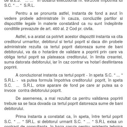
de B.E.J. " ... ... " în dosarul executional nr. 69/2008 împotriva lui
S.C. " ... " S.R.L.
Pentru a se pronunta astfel, instanta de fond a avut în
vedere probele administrate în cauza, concluziile partilor si
dispozitiile legale în materie constatând ca nu sunt îndeplinite
conditiile prevazute de art. 460 al. 2 Cod pr. civila.
Astfel, s-a aratat ca potrivit acestor dispozitii instanta va cita
creditorul urmaritor, debitorul si tertul poprit si daca din probele
administrate rezulta ca tertul poprit datoreaza sume de bani
debitorului, va da o hotarâre de validare a popririi prin care va
obliga tertul poprit sa plateasca creditorului, în limita creantei,
suma datorata debitorului, iar în caz contrar va hotarî desfiintarea
popririi.
A concluzionat instanta ca tertul poprit - în speta S.C. " ... "
S.R.L. - va putea formula împotriva creditorului poprit, în speta
S.C. ... S.R.L. orice aparare de fond pe care ar putea sa o
invoce contra debitorului poprit.
De asemenea, a mai rezultat ca pentru validarea popririi
trebuie sa se faca dovada ca tertul poprit datoreaza sume de bani
debitorului.
Prima instanta a constatat ca, în speta, între tertul poprit
S.C. " ... " SR.L. si debitorul urmarit S.C. " ... " S.R.L exisa un
contract de consultanta, în baza caruia pentru asistenta tehnica