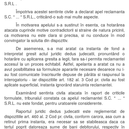
S.R.L .
Împotriva acestei sentinte civile a declarat apel reclamanta
S.C. " ... " S.R.L., criticând-o sub mai multe aspecte.
În motivarea apelului s-a sustinut în esenta, ca hotarârea
atacata cuprinde motive contradictorii si straine de natura pricinii,
ca motivarea nu este clara si precisa, si nu conduce în mod
convingator la solutia din dispozitiv.
De asemenea, s-a mai aratat ca instanta de fond a
interpretat gresit actul juridic dedus judecatii, pronuntând o
hotarâre cu aplicarea gresita a legii, fara sa-i permita reclamantei
accesul la un proces echitabil. Astfel, apelanta a aratat ca nu a
avut posibilitatea sa formuleze apararile necesare deoarece nu i-
au fost comunicate înscrisurile depuse de pârâta si raspunsul la
interogatoriu - iar dispozitiile art. 182 al. 3 Cod pr. civila au fost
aplicate superficial, instanta ignorând staruinta reclamantei.
Examinând sentinta civila atacata în raport de criticile
formulate, tribunalul constata ca apelul reclamantei S.C. " ... "
S.R.L. nu este fondat, pentru uratoarele considerente.
Raportul juridic dedus judecatii este reglementat de
dispozitiile art. 460 al. 2 Cod pr. civila, conform carora, asa cum a
retinut prima instanta, era necesar sa se stabileasca daca ca
tertul poprit datoreaza sume de bani debitorului, respectiv în