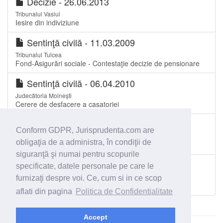
Decizie - 26.06.2013
Tribunalul Vaslui
Iesire din indiviziune
Sentinţă civilă - 11.03.2009
Tribunalul Tulcea
Fond-Asigurări sociale - Contestaţie decizie de pensionare
Sentinţă civilă - 06.04.2010
Judecătoria Moinești
Cerere de desfacere a casatoriei
Sentinţă civilă - 15.11.2011
Conform GDPR, Jurisprudenta.com are
Judecătoria Tulcea
obligaţia de a administra, în condiţii de
hotarare
siguranţă şi numai pentru scopurile
Sentinţă civilă - 11.07.2019
specificate, datele personale pe care le
Judecătoria Întorsura Buzăului
furnizaţi despre voi. Ce, cum si in ce scop
Evacuare
aflati din pagina
Politica de Confidentialitate
Accept