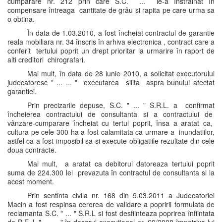
cumparare nr. 212 prin care S.C. ... le-a înstrainat în
compensare întreaga cantitate de grâu si rapita pe care urma sa
o obtina.
În data de 1.03.2010, a fost încheiat contractul de garantie
reala mobiliara nr. 34 înscris în arhiva electronica , contract care a
conferit tertului poprit un drept prioritar la urmarire în raport de
alti creditori chirografari.
Mai mult, în data de 28 iunie 2010, a solicitat executorului
judecatoresc " ... ... " executarea silita aspra bunului afectat
garantiei.
Prin precizarile depuse, S.C. " ... " S.R.L. a confirmat
încheierea contractului de consultanta si a contractului de
vânzare-cumparare încheiat cu tertul poprit, însa a aratat ca,
cultura pe cele 300 ha a fost calamitata ca urmare a inundatiilor,
astfel ca a fost imposibil sa-si execute obligatiile rezultate din cele
doua contracte.
Mai mult, a aratat ca debitorul datoreaza tertului poprit
suma de 224.300 lei prevazuta în contractul de consultanta si la
acest moment.
Prin sentinta civila nr. 168 din 9.03.2011 a Judecatoriei
Macin a fost respinsa cererea de validare a popririi formulata de
reclamanta S.C. " ... " S.R.L si fost desfiinteaza poprirea înfiintata