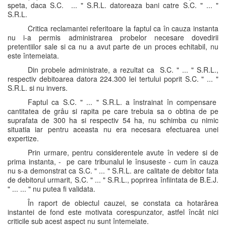
speta, daca S.C. ... " S.R.L. datoreaza bani catre S.C. " ... "
S.R.L.
Critica reclamantei referitoare la faptul ca în cauza instanta
nu i-a permis administrarea probelor necesare dovedirii
pretentiilor sale si ca nu a avut parte de un proces echitabil, nu
este întemeiata.
Din probele administrate, a rezultat ca S.C. " ... " S.R.L.,
respectiv debitoarea datora 224.300 lei tertului poprit S.C. " ... "
S.R.L. si nu invers.
Faptul ca S.C. " ... " S.R.L. a înstrainat în compensare
cantitatea de grâu si rapita pe care trebuia sa o obtina de pe
suprafata de 300 ha si respectiv 54 ha, nu schimba cu nimic
situatia iar pentru aceasta nu era necesara efectuarea unei
expertize.
Prin urmare, pentru considerentele avute în vedere si de
prima instanta, - pe care tribunalul le însuseste - cum în cauza
nu s-a demonstrat ca S.C. " ... " S.R.L. are calitate de debitor fata
de debitorul urmarit, S.C. " ... " S.R.L., poprirea înfiintata de B.E.J.
" ... ... " nu putea fi validata.
În raport de obiectul cauzei, se constata ca hotarârea
instantei de fond este motivata corespunzator, astfel încât nici
criticile sub acest aspect nu sunt întemeiate.