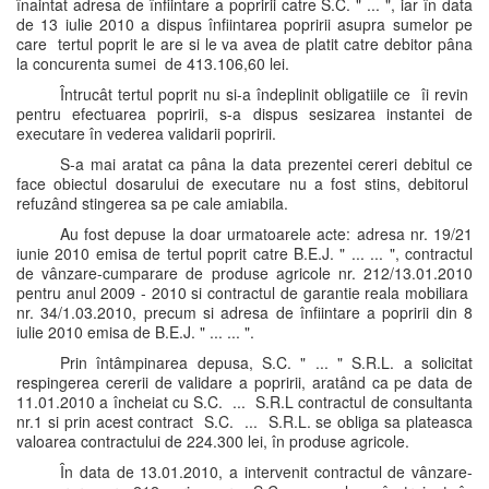
înaintat adresa de înfiintare a popririi catre S.C. " ... ", iar în data
de 13 iulie 2010 a dispus înfiintarea popririi asupra sumelor pe
care tertul poprit le are si le va avea de platit catre debitor pâna
la concurenta sumei de 413.106,60 lei.
Întrucât tertul poprit nu si-a îndeplinit obligatiile ce îi revin
pentru efectuarea popririi, s-a dispus sesizarea instantei de
executare în vederea validarii popririi.
S-a mai aratat ca pâna la data prezentei cereri debitul ce
face obiectul dosarului de executare nu a fost stins, debitorul
refuzând stingerea sa pe cale amiabila.
Au fost depuse la doar urmatoarele acte: adresa nr. 19/21
iunie 2010 emisa de tertul poprit catre B.E.J. " ... ... ", contractul
de vânzare-cumparare de produse agricole nr. 212/13.01.2010
pentru anul 2009 - 2010 si contractul de garantie reala mobiliara
nr. 34/1.03.2010, precum si adresa de înfiintare a popririi din 8
iulie 2010 emisa de B.E.J. " ... ... ".
Prin întâmpinarea depusa, S.C. " ... " S.R.L. a solicitat
respingerea cererii de validare a popririi, aratând ca pe data de
11.01.2010 a încheiat cu S.C. ... S.R.L contractul de consultanta
nr.1 si prin acest contract S.C. ... S.R.L. se obliga sa plateasca
valoarea contractului de 224.300 lei, în produse agricole.
În data de 13.01.2010, a intervenit contractul de vânzare-