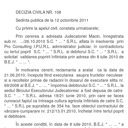
DECIZIA CIVILA NR. 108
Sedinta publica de la 12 octombrie 2011
Cu privire la apelul civil, constata urmatoarele;
Prin cererea a adresata Judecatoriei Macin, înregistrata
sub nr. .../26.10.2010 S.C. " ... " S.R.L. aflata în insolventa prin
Pro Consulting I.P.U.R.L. administrator judiciar, în contradictoriu
cu tertul poprit S.C. " ... " S.R.L. si debitorul S.C. " ... " S.R.L. a
solicitat validarea popririi înfiintata prin adresa din 8 iulie 2010 de
B.E.J. " ... ... ".
În motivarea cererii, reclamanta a aratat ca la data de
21.06.2010, începuta fiind executarea asupra fructelor neculese
si a recoltelor prinse de radacini în dosarul de executare silita nr.
69/2008 al B.E.J. " ... ... " împotriva debitorului S.C. " ... " S.R.L., la
sediul Biroului Executorului Judecatoresc a fost depusa de catre
S.C. " ... " S.R.L. adresa 19/21 iunie 2010, prin care se facea
cunoscut faptul ca întreaga cultura agricola înfiintata de catre S.C.
" ... " S.R.L pe suprafata de 354 ha. face obiectul contractului de
vânzare-cumparare nr. 212/13.01.2010, încheiat între tertul poprit
si debitoare.
În aceste conditii, în data de 8 iulie 2010, B.E.J. " ... ... " a