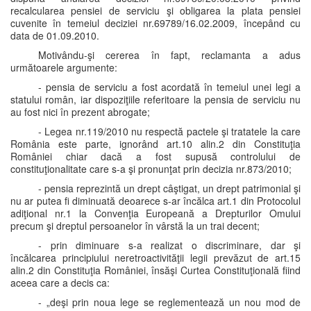
recalcularea pensiei de serviciu şi obligarea la plata pensiei
cuvenite în temeiul deciziei nr.69789/16.02.2009, începând cu
data de 01.09.2010.
Motivându-şi cererea în fapt, reclamanta a adus
următoarele argumente:
- pensia de serviciu a fost acordată în temeiul unei legi a
statului român, iar dispoziţiile referitoare la pensia de serviciu nu
au fost nici în prezent abrogate;
- Legea nr.119/2010 nu respectă pactele şi tratatele la care
România este parte, ignorând art.10 alin.2 din Constituţia
României chiar dacă a fost supusă controlului de
constituţionalitate care s-a şi pronunţat prin decizia nr.873/2010;
- pensia reprezintă un drept câştigat, un drept patrimonial şi
nu ar putea fi diminuată deoarece s-ar încălca art.1 din Protocolul
adiţional nr.1 la Convenţia Europeană a Drepturilor Omului
precum şi dreptul persoanelor în vârstă la un trai decent;
- prin diminuare s-a realizat o discriminare, dar şi
încălcarea principiului neretroactivităţii legii prevăzut de art.15
alin.2 din Constituţia României, însăşi Curtea Constituţională fiind
aceea care a decis ca:
- „deşi prin noua lege se reglementează un nou mod de