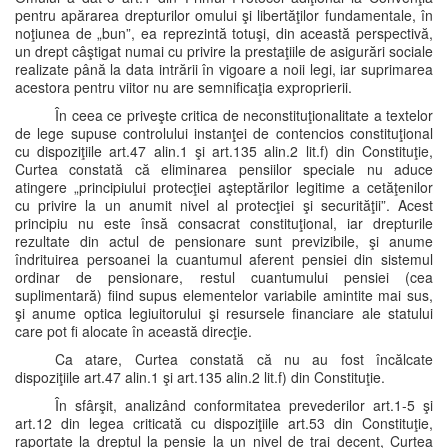
pentru apărarea drepturilor omului şi libertăţilor fundamentale, în
noţiunea de „bun”, ea reprezintă totuşi, din această perspectivă,
un drept câştigat numai cu privire la prestaţiile de asigurări sociale
realizate până la data intrării în vigoare a noii legi, iar suprimarea
acestora pentru viitor nu are semnificaţia exproprierii.
În ceea ce priveşte critica de neconstituţionalitate a textelor
de lege supuse controlului instanţei de contencios constituţional
cu dispoziţiile art.47 alin.1 şi art.135 alin.2 lit.f) din Constituţie,
Curtea constată că eliminarea pensiilor speciale nu aduce
atingere „principiului protecţiei aşteptărilor legitime a cetăţenilor
cu privire la un anumit nivel al protecţiei şi securităţii”. Acest
principiu nu este însă consacrat constituţional, iar drepturile
rezultate din actul de pensionare sunt previzibile, şi anume
îndrituirea persoanei la cuantumul aferent pensiei din sistemul
ordinar de pensionare, restul cuantumului pensiei (cea
suplimentară) fiind supus elementelor variabile amintite mai sus,
şi anume optica legiuitorului şi resursele financiare ale statului
care pot fi alocate în această direcţie.
Ca atare, Curtea constată că nu au fost încălcate
dispoziţiile art.47 alin.1 şi art.135 alin.2 lit.f) din Constituţie.
În sfârşit, analizând conformitatea prevederilor art.1-5 şi
art.12 din legea criticată cu dispoziţiile art.53 din Constituţie,
raportate la dreptul la pensie la un nivel de trai decent, Curtea