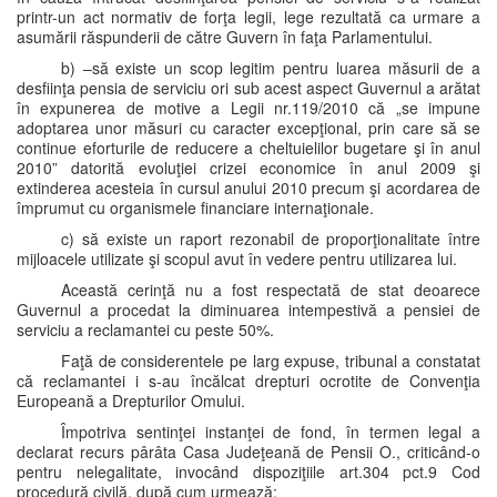
printr-un act normativ de forţa legii, lege rezultată ca urmare a
asumării răspunderii de către Guvern în faţa Parlamentului.
b) –să existe un scop legitim pentru luarea măsurii de a
desfiinţa pensia de serviciu ori sub acest aspect Guvernul a arătat
în expunerea de motive a Legii nr.119/2010 că „se impune
adoptarea unor măsuri cu caracter excepţional, prin care să se
continue eforturile de reducere a cheltuielilor bugetare şi în anul
2010” datorită evoluţiei crizei economice în anul 2009 şi
extinderea acesteia în cursul anului 2010 precum şi acordarea de
împrumut cu organismele financiare internaţionale.
c) să existe un raport rezonabil de proporţionalitate între
mijloacele utilizate şi scopul avut în vedere pentru utilizarea lui.
Această cerinţă nu a fost respectată de stat deoarece
Guvernul a procedat la diminuarea intempestivă a pensiei de
serviciu a reclamantei cu peste 50%.
Faţă de considerentele pe larg expuse, tribunal a constatat
că reclamantei i s-au încălcat drepturi ocrotite de Convenţia
Europeană a Drepturilor Omului.
Împotriva sentinţei instanţei de fond, în termen legal a
declarat recurs pârâta Casa Judeţeană de Pensii O., criticând-o
pentru nelegalitate, invocând dispoziţiile art.304 pct.9 Cod
procedură civilă, după cum urmează: