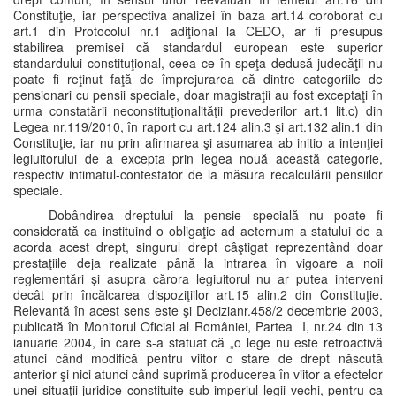
Constituţie, iar perspectiva analizei în baza art.14 coroborat cu
art.1 din Protocolul nr.1 adiţional la CEDO, ar fi presupus
stabilirea premisei că standardul european este superior
standardului constituţional, ceea ce în speţa dedusă judecăţii nu
poate fi reţinut faţă de împrejurarea că dintre categoriile de
pensionari cu pensii speciale, doar magistraţii au fost exceptaţi în
urma constatării neconstituţionalităţii prevederilor art.1 lit.c) din
Legea nr.119/2010, în raport cu art.124 alin.3 şi art.132 alin.1 din
Constituţie, iar nu prin afirmarea şi asumarea ab initio a intenţiei
legiuitorului de a excepta prin legea nouă această categorie,
respectiv intimatul-contestator de la măsura recalculării pensiilor
speciale.
Dobândirea dreptului la pensie specială nu poate fi
considerată ca instituind o obligaţie ad aeternum a statului de a
acorda acest drept, singurul drept câştigat reprezentând doar
prestaţiile deja realizate până la intrarea în vigoare a noii
reglementări şi asupra cărora legiuitorul nu ar putea interveni
decât prin încălcarea dispoziţiilor art.15 alin.2 din Constituţie.
Relevantă în acest sens este şi Decizianr.458/2 decembrie 2003,
publicată în Monitorul Oficial al României, Partea I, nr.24 din 13
ianuarie 2004, în care s-a statuat că „o lege nu este retroactivă
atunci când modifică pentru viitor o stare de drept născută
anterior şi nici atunci când suprimă producerea în viitor a efectelor
unei situaţii juridice constituite sub imperiul legii vechi, pentru ca