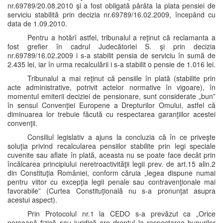
nr.69789/20.08.2010 şi a fost obligată pârâta la plata pensiei de
serviciu stabilită prin decizia nr.69789/16.02.2009, începând cu
data de 1.09.2010.
Pentru a hotărî astfel, tribunalul a reţinut că reclamanta a
fost grefier în cadrul Judecătoriei S. şi prin decizia
nr.69789/16.02.2009 i s-a stabilit pensia de serviciu în sumă de
2.435 lei, iar în urma recalculării i s-a stabilit o pensie de 1.016 lei.
Tribunalul a mai reţinut că pensiile în plată (stabilite prin
acte administrative, potrivit actelor normative în vigoare), în
momentul emiterii deciziei de pensionare, sunt considerate „bun”
în sensul Convenţiei Europene a Drepturilor Omului, astfel că
diminuarea lor trebuie făcută cu respectarea garanţiilor acestei
convenţii.
Consiliul legislativ a ajuns la concluzia că în ce priveşte
soluţia privind recalcularea pensiilor stabilite prin legi speciale
cuvenite sau aflate în plată, aceasta nu se poate face decât prin
încălcarea principiului neretroactivităţii legii prev. de art.15 alin.2
din Constituţia României, conform căruia „legea dispune numai
pentru viitor cu excepţia legii penale sau contravenţionale mai
favorabile” (Curtea Constituţională nu s-a pronunţat asupra
acestui aspect).
Prin Protocolul nr.1 la CEDO s-a prevăzut ca „Orice
persoană fizică sau juridică are dreptul la respectarea bunurilor