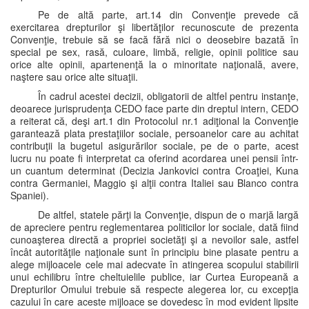
Pe de altă parte, art.14 din Convenţie prevede că
exercitarea drepturilor şi libertăţilor recunoscute de prezenta
Convenţie, trebuie să se facă fără nici o deosebire bazată în
special pe sex, rasă, culoare, limbă, religie, opinii politice sau
orice alte opinii, apartenenţă la o minoritate naţională, avere,
naştere sau orice alte situaţii.
În cadrul acestei decizii, obligatorii de altfel pentru instanţe,
deoarece jurisprudenţa CEDO face parte din dreptul intern, CEDO
a reiterat că, deşi art.1 din Protocolul nr.1 adiţional la Convenţie
garantează plata prestaţiilor sociale, persoanelor care au achitat
contribuţii la bugetul asigurărilor sociale, pe de o parte, acest
lucru nu poate fi interpretat ca oferind acordarea unei pensii într-
un cuantum determinat (Decizia Jankovici contra Croaţiei, Kuna
contra Germaniei, Maggio şi alţii contra Italiei sau Blanco contra
Spaniei).
De altfel, statele părţi la Convenţie, dispun de o marjă largă
de apreciere pentru reglementarea politicilor lor sociale, dată fiind
cunoaşterea directă a propriei societăţi şi a nevoilor sale, astfel
încât autorităţile naţionale sunt în principiu bine plasate pentru a
alege mijloacele cele mai adecvate în atingerea scopului stabilirii
unui echilibru între cheltuielile publice, iar Curtea Europeană a
Drepturilor Omului trebuie să respecte alegerea lor, cu excepţia
cazului în care aceste mijloace se dovedesc în mod evident lipsite