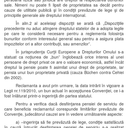
sale. Nimeni nu poate fi lipsit de proprietatea sa decât pentru
cauze de utilitate publică şi în condiţii prevăzute de lege şi de
principiile generale ale dreptului internaţional.
În alin.2 al aceleiaşi dispoziţii se arată că „Dispoziţiile
precedente nu aduc atingere dreptului statelor de a adopta legile
pe care le consideră necesare pentru a reglementa folosinţa
bunurilor conform interesului general sau pentru a asigura plata
impozitelor ori a altor contribuţii, sau amenzilor”.
În jurisprudenţa Curţii Europene a Drepturilor Omului s-a
statuat ca noţiunea de „bun” înglobează orice interes al unei
persoane de drept privat ce are o valoare economică, astfel încât
dreptul la pensie poate fi asimilat unui drept de proprietate, iar
pensia unui bun proprietate privată (cauza Büchen contra Cehiei
din 2002).
Reclamanta a avut prin urmare, la data intrării în vigoare a
Legii nr.119/2010, un bun actual în accepţiunea Convenţiei, ce i-a
fost înlăturat printr-o ingerinţă din partea statului.
Pentru a verifica dacă desfiinţarea pensiei de serviciu de
care beneficia reclamantul corespunde limitărilor prevăzute de
Convenţie, judecătorul cauzei are în vedere următoarele aspecte:
a) –ingerinţa să fie prevăzută de lege, condiţie satisfăcută
în cauză întrucât desfiinţarea pensiei de serviciu s-a realizat