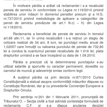
În motivare pârâta a arătat că reclamantei i s-a recalculat
pensia de serviciu în conformitate cu Legea nr.119/2010 privind
stabilirea unor măsuri în domeniul pensiilor precum şi a H.G.
nr.737/2010 privind metodologia de aplicare a categoriilor de
pensii de serviciu prevăzute de art.1 lit.c) – h) din Legea
nr.119/2010.
Reclamanta a beneficiat de pensie de serviciu în temeiul
art.68 alin.11, iar în urma recalculării i s-a reţinut un stagiu de
cotizare realizat de 34 ani, 8 luni, iar punctajul mediu anual de
1,02057 care înmulţit cu valoarea punctului de pensie de 732,80
lei a condus la cuantumul pensiei recalculate de 1.016 lei, plata
drepturilor urmând a se face începând cu data de 1.09.2010.
Pârâta a precizat că la determinarea punctajului s-au
utilizat salariile şi sporurile cu caracter permanent, dovedite cu
carnetul de muncă şi adeverinţe emise conform legii.
A susţinut pârâta ca prin decizia nr.871/2010 Curtea
Constituţională a statuat asupra conformităţii măsurilor dispuse cu
Constituţia României, dar şi cu prevederile Convenţiei Europene a
Drepturilor Omului.
Prin sentinţa nr.201 din 1 februarie 2011, pronunţată de
Tribunalul O. – Secţia civilă a fost admisă contestaţia formulată de
reclamanta C.F. şi s-a dispus anularea deciziei