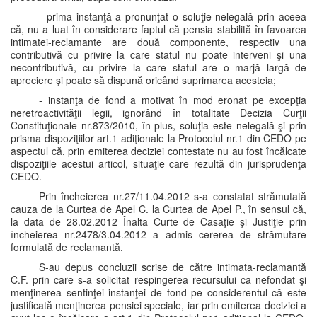
- prima instanţă a pronunţat o soluţie nelegală prin aceea
că, nu a luat în considerare faptul că pensia stabilită în favoarea
intimatei-reclamante are două componente, respectiv una
contributivă cu privire la care statul nu poate interveni şi una
necontributivă, cu privire la care statul are o marjă largă de
apreciere şi poate să dispună oricând suprimarea acesteia;
- instanţa de fond a motivat în mod eronat pe excepţia
neretroactivităţii legii, ignorând în totalitate Decizia Curţii
Constituţionale nr.873/2010, în plus, soluţia este nelegală şi prin
prisma dispoziţiilor art.1 adiţionale la Protocolul nr.1 din CEDO pe
aspectul că, prin emiterea deciziei contestate nu au fost încălcate
dispoziţiile acestui articol, situaţie care rezultă din jurisprudenţa
CEDO.
Prin încheierea nr.27/11.04.2012 s-a constatat strămutată
cauza de la Curtea de Apel C. la Curtea de Apel P., în sensul că,
la data de 28.02.2012 Înalta Curte de Casaţie şi Justiţie prin
încheierea nr.2478/3.04.2012 a admis cererea de strămutare
formulată de reclamantă.
S-au depus concluzii scrise de către intimata-reclamantă
C.F. prin care s-a solicitat respingerea recursului ca nefondat şi
menţinerea sentinţei instanţei de fond pe considerentul că este
justificată menţinerea pensiei speciale, iar prin emiterea deciziei a