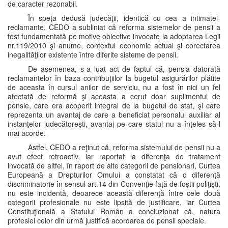
de caracter rezonabil.
În speţa dedusă judecăţii, identică cu cea a intimatei-
reclamante, CEDO a subliniat că reforma sistemelor de pensii a
fost fundamentată pe motive obiective invocate la adoptarea Legii
nr.119/2010 şi anume, contextul economic actual şi corectarea
inegalităţilor existente între diferite sisteme de pensii.
De asemenea, s-a luat act de faptul că, pensia datorată
reclamantelor în baza contribuţiilor la bugetul asigurărilor plătite
de aceasta în cursul anilor de serviciu, nu a fost în nici un fel
afectată de reformă şi aceasta a cerut doar suplimentul de
pensie, care era acoperit integral de la bugetul de stat, şi care
reprezenta un avantaj de care a beneficiat personalul auxiliar al
instanţelor judecătoreşti, avantaj pe care statul nu a înţeles să-l
mai acorde.
Astfel, CEDO a reţinut că, reforma sistemului de pensii nu a
avut efect retroactiv, iar raportat la diferenţa de tratament
invocată de altfel, în raport de alte categorii de pensionari, Curtea
Europeană a Drepturilor Omului a constatat că o diferenţă
discriminatorie în sensul art.14 din Convenţie faţă de foştii poliţişti,
nu este incidentă, deoarece această diferenţă între cele două
categorii profesionale nu este lipsită de justificare, iar Curtea
Constituţională a Statului Român a concluzionat că, natura
profesiei celor din urmă justifică acordarea de pensii speciale.