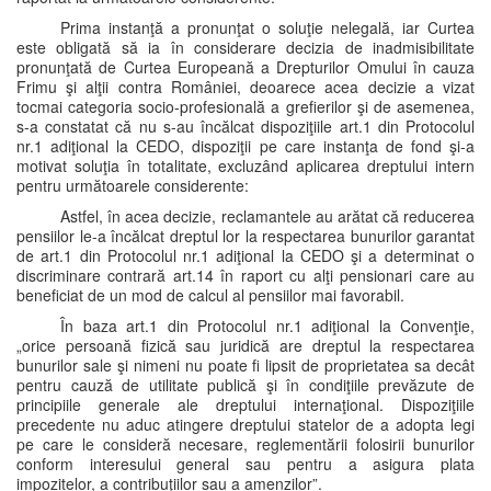
Prima instanţă a pronunţat o soluţie nelegală, iar Curtea
este obligată să ia în considerare decizia de inadmisibilitate
pronunţată de Curtea Europeană a Drepturilor Omului în cauza
Frimu şi alţii contra României, deoarece acea decizie a vizat
tocmai categoria socio-profesională a grefierilor şi de asemenea,
s-a constatat că nu s-au încălcat dispoziţiile art.1 din Protocolul
nr.1 adiţional la CEDO, dispoziţii pe care instanţa de fond şi-a
motivat soluţia în totalitate, excluzând aplicarea dreptului intern
pentru următoarele considerente:
Astfel, în acea decizie, reclamantele au arătat că reducerea
pensiilor le-a încălcat dreptul lor la respectarea bunurilor garantat
de art.1 din Protocolul nr.1 adiţional la CEDO şi a determinat o
discriminare contrară art.14 în raport cu alţi pensionari care au
beneficiat de un mod de calcul al pensiilor mai favorabil.
În baza art.1 din Protocolul nr.1 adiţional la Convenţie,
„orice persoană fizică sau juridică are dreptul la respectarea
bunurilor sale şi nimeni nu poate fi lipsit de proprietatea sa decât
pentru cauză de utilitate publică şi în condiţiile prevăzute de
principiile generale ale dreptului internaţional. Dispoziţiile
precedente nu aduc atingere dreptului statelor de a adopta legi
pe care le consideră necesare, reglementării folosirii bunurilor
conform interesului general sau pentru a asigura plata
impozitelor, a contribuţiilor sau a amenzilor”.