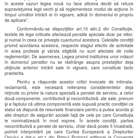
în aceste cazuri legea nouă nu face altceva decât să refuze
supravieţuirea legii vechi şi să reglementeze modul de acţiune în
timpul următor intrării ei în vigoare, adică în domeniul ei propriu
de aplicare”.
Conformându-se dispoziţiilor art.15 alin.2 din Constituţie,
textele de lege criticate afectează pensiile speciale doar pe viitor,
şi numai în ceea ce priveşte cuantumul acestora. Celelalte condiţii
privind acordarea acestora, respectiv stagiul efectiv de activitate
în acea profesie şi vârsta eligibilă nu sunt afectate de noile
reglementări. De asemenea, Legea privind instituirea unor măsuri
în domeniul pensiilor nu se răsfrânge asupra prestaţiilor deja
obţinute anterior intrării sale în vigoare, care constituie facto
praeterita.
Pentru a răspunde acestor critici invocate de intimata-
reclamantă, este necesară reiterarea considerentelor deja
reţinute cu privire la natura specială a pensiei de serviciu, a celor
două componente, contributivă şi necontributivă, ale sale, precum
şi a faptului că ultima componentă este supusă practic condiţiei ca
statul să dispună de resursele financiare pentru a putea acorda şi
alte drepturi de asigurări sociale faţă de cele pe care Constituţia
le nominalizează în mod expres. În aceste condiţii, partea
necontributivă a pensiei de serviciu, chiar dacă poate fi încadrată,
potrivit interpretării pe care Curtea Europeană a Drepturilor
Omului a dat-o art.1 din Primul Protocol adiţional la Convenţia