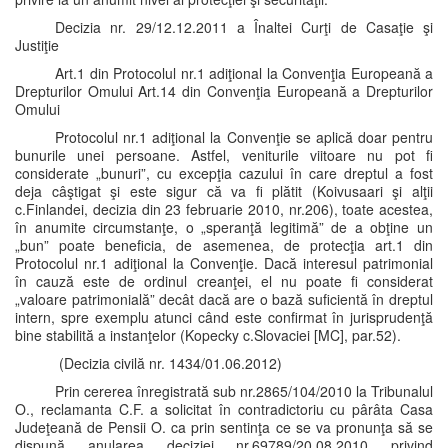
Decizia nr. 29/12.12.2011 a Înaltei Curţi de Casaţie şi
Justiţie
Art.1 din Protocolul nr.1 adiţional la Convenţia Europeană a
Drepturilor Omului Art.14 din Convenţia Europeană a Drepturilor
Omului
Protocolul nr.1 adiţional la Convenţie se aplică doar pentru
bunurile unei persoane. Astfel, veniturile viitoare nu pot fi
considerate „bunuri”, cu excepţia cazului în care dreptul a fost
deja câştigat şi este sigur că va fi plătit (Koivusaari şi alţii
c.Finlandei, decizia din 23 februarie 2010, nr.206), toate acestea,
în anumite circumstanţe, o „speranţă legitimă” de a obţine un
„bun” poate beneficia, de asemenea, de protecţia art.1 din
Protocolul nr.1 adiţional la Convenţie. Dacă interesul patrimonial
în cauză este de ordinul creanţei, el nu poate fi considerat
„valoare patrimonială” decât dacă are o bază suficientă în dreptul
intern, spre exemplu atunci când este confirmat în jurisprudenţă
bine stabilită a instanţelor (Kopecky c.Slovaciei [MC], par.52).
(Decizia civilă nr. 1434/01.06.2012)
Prin cererea înregistrată sub nr.2865/104/2010 la Tribunalul
O., reclamanta C.F. a solicitat în contradictoriu cu pârâta Casa
Judeţeană de Pensii O. ca prin sentinţa ce se va pronunţa să se
dispună anularea deciziei nr.69789/20.08.2010 privind