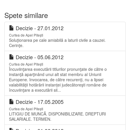
Spete similare
Decizie - 27.01.2012
Curtea de Apel Pitești
Soluţionarea pe cale amiabilă a laturii civile a cauzei.
Cerinţe.
Decizie - 05.06.2012
Curtea de Apel Pitești
Încuviinţarea executării titlurilor pronunţate de către o
instanţă aparţinând unui alt stat membru al Uniunii
Europene. Invocarea, de către recurenţi, nu a lipsei
valabilităţii hotărârii instanţei judecătoreşti române de
încuviinţare a executării sil...
Decizie - 17.05.2005
Curtea de Apel Pitești
LITIGIU DE MUNCĂ. DISPONIBILIZARE. DREPTURI
SALARIALE. TERMEN.