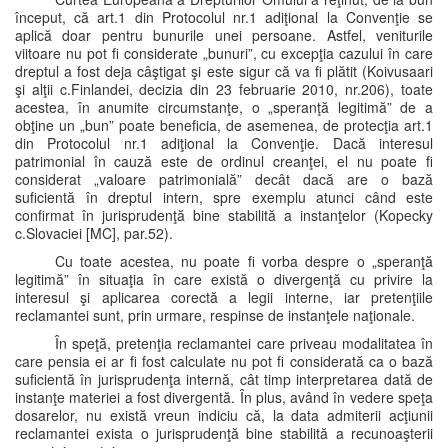
început, că art.1 din Protocolul nr.1 adiţional la Convenţie se
aplică doar pentru bunurile unei persoane. Astfel, veniturile
viitoare nu pot fi considerate „bunuri”, cu excepţia cazului în care
dreptul a fost deja câştigat şi este sigur că va fi plătit (Koivusaari
şi alţii c.Finlandei, decizia din 23 februarie 2010, nr.206), toate
acestea, în anumite circumstanţe, o „speranţă legitimă” de a
obţine un „bun” poate beneficia, de asemenea, de protecţia art.1
din Protocolul nr.1 adiţional la Convenţie. Dacă interesul
patrimonial în cauză este de ordinul creanţei, el nu poate fi
considerat „valoare patrimonială” decât dacă are o bază
suficientă în dreptul intern, spre exemplu atunci când este
confirmat în jurisprudenţă bine stabilită a instanţelor (Kopecky
c.Slovaciei [MC], par.52).
Cu toate acestea, nu poate fi vorba despre o „speranţă
legitimă” în situaţia în care există o divergenţă cu privire la
interesul şi aplicarea corectă a legii interne, iar pretenţiile
reclamantei sunt, prin urmare, respinse de instanţele naţionale.
În speţă, pretenţia reclamantei care priveau modalitatea în
care pensia ei ar fi fost calculate nu pot fi considerată ca o bază
suficientă în jurisprudenţa internă, cât timp interpretarea dată de
instanţe materiei a fost divergentă. În plus, având în vedere speţa
dosarelor, nu există vreun indiciu că, la data admiterii acţiunii
reclamantei exista o jurisprudenţă bine stabilită a recunoaşterii