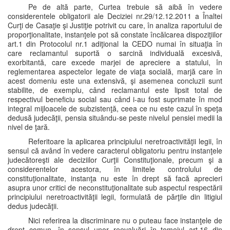
Pe de altă parte, Curtea trebuie să aibă în vedere
considerentele obligatorii ale Deciziei nr.29/12.12.2011 a Înaltei
Curţi de Casaţie şi Justiţie potrivit cu care, în analiza raportului de
proporţionalitate, instanţele pot să constate încălcarea dispoziţiilor
art.1 din Protocolul nr.1 adiţional la CEDO numai în situaţia în
care reclamantul suportă o sarcină individuală excesivă,
exorbitantă, care excede marjei de apreciere a statului, în
reglementarea aspectelor legate de viaţa socială, marjă care în
acest domeniu este una extensivă, şi asemenea concluzii sunt
stabilite, de exemplu, când reclamantul este lipsit total de
respectivul beneficiu social sau când i-au fost suprimate în mod
integral mijloacele de subzistenţă, ceea ce nu este cazul în speţa
dedusă judecăţii, pensia situându-se peste nivelul pensiei medii la
nivel de ţară.
Referitoare la aplicarea principiului neretroactivităţii legii, în
sensul că având în vedere caracterul obligatoriu pentru instanţele
judecătoreşti ale deciziilor Curţii Constituţionale, precum şi a
considerentelor acestora, în limitele controlului de
constituţionalitate, instanţa nu este în drept să facă aprecieri
asupra unor critici de neconstituţionalitate sub aspectul respectării
principiului neretroactivităţii legii, formulată de părţile din litigiul
dedus judecăţii.
Nici referirea la discriminare nu o puteau face instanţele de
drept comun, în sensul unor reevaluări în temeiul art.16 din