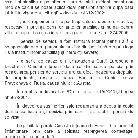
calcul şi stabilire a pensiilor militare de stat, evident, acest nou
mod de calcul se poate aplica doar pensiilor stabilite după data
intrării în vigoare a noii legi” – decizia nr.4612/2002;
- „noile reglementări nu pot fi aplicate cu efecte retroactive,
respectiv în privinţa pensiilor anterior stabilite, ci numai pentru
viitor, începând cu data intrării în vigoare” – decizia nr.374/2005;
- pensia de serviciu a fost instituită tocmai pentru a fi o
compensaţie pentru personalul auxiliar din justiţie cărora prin lege
li s-a instituit incompatibilităţi şi interdicţii severe;
- o serie de cauze din jurisprudenţa Curţii Europene a
Drepturilor Omului întăresc ideea ca diminuarea pensiei prin
recalcularea pensiei de serviciu are ca efect încălcarea dreptului
de proprietate, respectiv: cauza Buchen c. Cehia, cauza
Pravednaya c. Rusia, cauza Muller c.Austria.
În drept, s-au invocat art.87 din Legea nr.19/2000 şi Legea
nr.567/2004.
În dovedirea susţinerilor sale reclamanta a depus în copie
decizia contestată şi decizia prin care i s-a stabilit pensia de
serviciu.
Legal citată pârâta Casa Judeţeană de Pensii O. a formulat
întâmpinare prin care a solicitat respingerea contestaţiei
reclamantei ca nefondată.