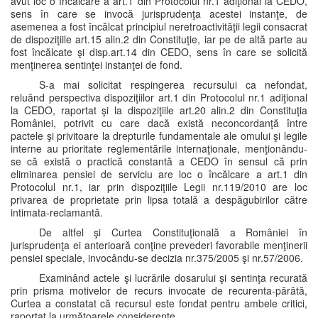
avut loc o încălcare a art.1 din Protocolul nr.1 adiţional la CEDO,
sens în care se invocă jurisprudenţa acestei instanţe, de
asemenea a fost încălcat principiul neretroactivităţii legii consacrat
de dispoziţiile art.15 alin.2 din Constituţie, iar pe de altă parte au
fost încălcate şi disp.art.14 din CEDO, sens în care se solicită
menţinerea sentinţei instanţei de fond.
S-a mai solicitat respingerea recursului ca nefondat,
reluând perspectiva dispoziţiilor art.1 din Protocolul nr.1 adiţional
la CEDO, raportat şi la dispoziţiile art.20 alin.2 din Constituţia
României, potrivit cu care dacă există neconcordanţă între
pactele şi privitoare la drepturile fundamentale ale omului şi legile
interne au prioritate reglementările internaţionale, menţionându-
se că există o practică constantă a CEDO în sensul că prin
eliminarea pensiei de serviciu are loc o încălcare a art.1 din
Protocolul nr.1, iar prin dispoziţiile Legii nr.119/2010 are loc
privarea de proprietate prin lipsa totală a despăgubirilor către
intimata-reclamantă.
De altfel şi Curtea Constituţională a României în
jurisprudenţa ei anterioară conţine prevederi favorabile menţinerii
pensiei speciale, invocându-se decizia nr.375/2005 şi nr.57/2006.
Examinând actele şi lucrările dosarului şi sentinţa recurată
prin prisma motivelor de recurs invocate de recurenta-pârâtă,
Curtea a constatat că recursul este fondat pentru ambele critici,
raportat la următoarele considerente.