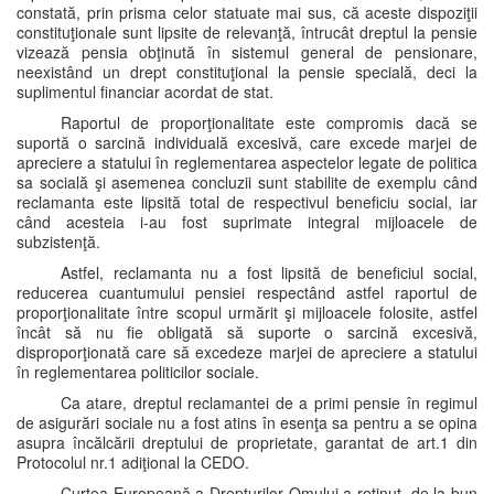
constată, prin prisma celor statuate mai sus, că aceste dispoziţii
constituţionale sunt lipsite de relevanţă, întrucât dreptul la pensie
vizează pensia obţinută în sistemul general de pensionare,
neexistând un drept constituţional la pensie specială, deci la
suplimentul financiar acordat de stat.
Raportul de proporţionalitate este compromis dacă se
suportă o sarcină individuală excesivă, care excede marjei de
apreciere a statului în reglementarea aspectelor legate de politica
sa socială şi asemenea concluzii sunt stabilite de exemplu când
reclamanta este lipsită total de respectivul beneficiu social, iar
când acesteia i-au fost suprimate integral mijloacele de
subzistenţă.
Astfel, reclamanta nu a fost lipsită de beneficiul social,
reducerea cuantumului pensiei respectând astfel raportul de
proporţionalitate între scopul urmărit şi mijloacele folosite, astfel
încât să nu fie obligată să suporte o sarcină excesivă,
disproporţionată care să excedeze marjei de apreciere a statului
în reglementarea politicilor sociale.
Ca atare, dreptul reclamantei de a primi pensie în regimul
de asigurări sociale nu a fost atins în esenţa sa pentru a se opina
asupra încălcării dreptului de proprietate, garantat de art.1 din
Protocolul nr.1 adiţional la CEDO.
Curtea Europeană a Drepturilor Omului a reţinut, de la bun