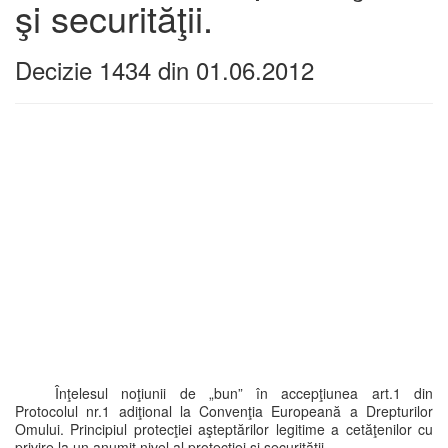
şi securităţii.
Decizie 1434 din 01.06.2012
Înţelesul noţiunii de „bun” în accepţiunea art.1 din
Protocolul nr.1 adiţional la Convenţia Europeană a Drepturilor
Omului. Principiul protecţiei aşteptărilor legitime a cetăţenilor cu
privire la un anumit nivel al protecţiei şi securităţii.