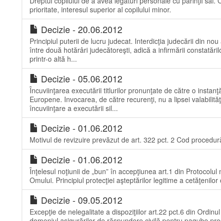
Dreptul copilului de a avea legături personale cu părinţii săi. 
prioritate, interesul superior al copilului minor.
Decizie - 20.06.2012
Principiul puterii de lucru judecat. Interdicţia judecării din no
între două hotărâri judecătoreşti, adică a infirmării constatări
printr-o altă h...
Decizie - 05.06.2012
Încuviinţarea executării titlurilor pronunţate de către o instan
Europene. Invocarea, de către recurenţi, nu a lipsei valabilităţ
încuviinţare a executării sil...
Decizie - 01.06.2012
Motivul de revizuire prevăzut de art. 322 pct. 2 Cod procedură
Decizie - 01.06.2012
Înţelesul noţiunii de „bun” în accepţiunea art.1 din Protocolul
Omului. Principiul protecţiei aşteptărilor legitime a cetăţenilor c
Decizie - 09.05.2012
Excepţie de nelegalitate a dispoziţiilor art.22 pct.6 din Ordinu
domeniul asigurărilor de răspundere civilă pentru pagube pro