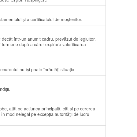
stamentului şi a certificatului de moştenitor.
 decât într-un anumit cadru, prevăzut de legiuitor,
r termene după a căror expirare valorificarea
recurentul nu îşi poate înrăutăţi situaţia.
diţii.
obe, atât pe acţiunea principală, cât şi pe cererea
în mod nelegal pe excepţia autorităţii de lucru