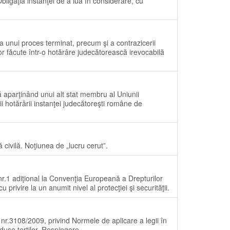
Obligaţia instanţei de a lua în considerare, cu
u a unui proces terminat, precum şi a contrazicerii
lor făcute într-o hotărâre judecătorească irevocabilă
ţă aparţinând unui alt stat membru al Uniunii
ii hotărârii instanţei judecătoreşti române de
 civilă. Noţiunea de „lucru cerut”.
 nr.1 adiţional la Convenţia Europeană a Drepturilor
u privire la un anumit nivel al protecţiei şi securităţii.
l nr.3108/2009, privind Normele de aplicare a legii în
duse terţilor. Respingere