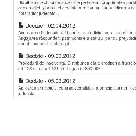
Stabilirea dreptului de superficie pe terenul proprietatea pârât
construcţiei, şi a bunei credinţe a reclamanţilor la ridicarea co
hotărârilor judecăto...
Decizie - 02.04.2012
Acordarea de despăgubiri pentru prejudiciul moral suferit de
Angajarea răspunderii patrimoniale a statului pentru prejudicii
penal. Inadmisibilitatea acţ...
Decizie - 09.03.2012
Procedură de insolvenţă. Distribuirea către creditori a fructelo
art.123 sau a art.121 din Legea nr.85/2006
Decizie - 05.03.2012
Aplicarea principiului contradictorialităţii, a principiului nemijlo
judecată.