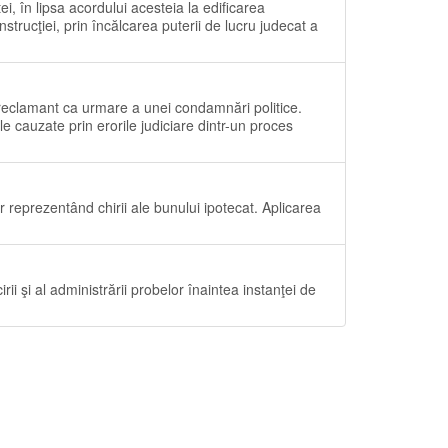
ei, în lipsa acordului acesteia la edificarea
nstrucţiei, prin încălcarea puterii de lucru judecat a
 reclamant ca urmare a unei condamnări politice.
le cauzate prin erorile judiciare dintr-un proces
r reprezentând chirii ale bunului ipotecat. Aplicarea
cirii şi al administrării probelor înaintea instanţei de