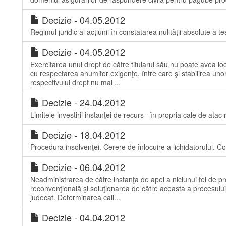
Decizie - 04.05.2012
Regimul juridic al acţiunii în constatarea nulităţii absolute a te
Decizie - 04.05.2012
Exercitarea unui drept de către titularul său nu poate avea loc
cu respectarea anumitor exigenţe, între care şi stabilirea uno
respectivului drept nu mai ...
Decizie - 24.04.2012
Limitele investirii instanţei de recurs - în propria cale de atac 
Decizie - 18.04.2012
Procedura insolvenţei. Cerere de înlocuire a lichidatorului. Con
Decizie - 06.04.2012
Neadministrarea de către instanţa de apel a niciunui fel de pr
reconvenţională şi soluţionarea de către aceasta a procesului 
judecat. Determinarea cali...
Decizie - 04.04.2012