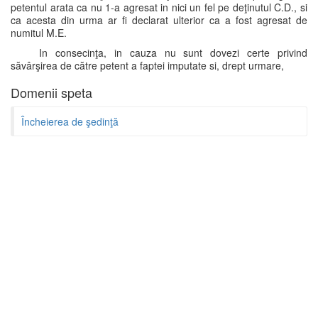
petentul arata ca nu 1-a agresat in nici un fel pe deţinutul C.D., si
ca acesta din urma ar fi declarat ulterior ca a fost agresat de
numitul M.E.
In consecinţa, in cauza nu sunt dovezi certe privind
săvârşirea de către petent a faptei imputate si, drept urmare,
Domenii speta
Încheierea de şedinţă