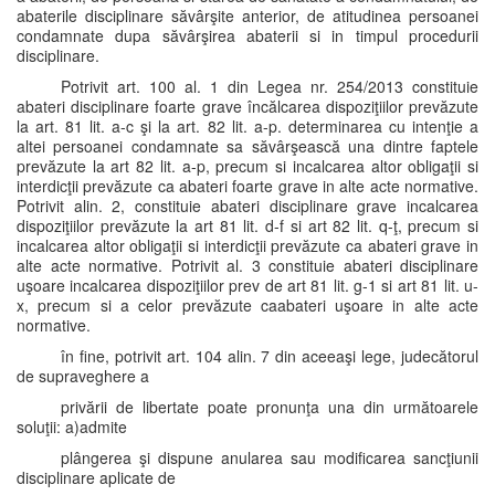
abaterile disciplinare săvârşite anterior, de atitudinea persoanei
condamnate dupa săvârşirea abaterii si in timpul procedurii
disciplinare.
Potrivit art. 100 al. 1 din Legea nr. 254/2013 constituie
abateri disciplinare foarte grave încălcarea dispoziţiilor prevăzute
la art. 81 lit. a-c şi la art. 82 lit. a-p. determinarea cu intenţie a
altei persoanei condamnate sa săvârşească una dintre faptele
prevăzute la art 82 lit. a-p, precum si incalcarea altor obligaţii si
interdicţii prevăzute ca abateri foarte grave in alte acte normative.
Potrivit alin. 2, constituie abateri disciplinare grave incalcarea
dispoziţiilor prevăzute la art 81 lit. d-f si art 82 lit. q-ţ, precum si
incalcarea altor obligaţii si interdicţii prevăzute ca abateri grave in
alte acte normative. Potrivit al. 3 constituie abateri disciplinare
uşoare incalcarea dispoziţiilor prev de art 81 lit. g-1 si art 81 lit. u-
x, precum si a celor prevăzute caabateri uşoare in alte acte
normative.
în fine, potrivit art. 104 alin. 7 din aceeaşi lege, judecătorul
de supraveghere a
privării de libertate poate pronunţa una din următoarele
soluţii: a)admite
plângerea şi dispune anularea sau modificarea sancţiunii
disciplinare aplicate de