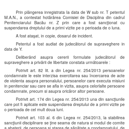
Prin plângerea inregistrata Ia data de W sub nr. T petentul
M.A.N., a contestat hotărârea Comisiei de Disciplina din cadrul
Penitenciarului Bacău nr. Z prin care a fost sancţionat cu
suspendarea dreptului de a primi vizite pe o perioada de o luna.
A fost ataşat, in copie, dosarul de incident.
Petentul a fost audiat de judecătorul de supraveghere in
data de Y.
Deliberând asupra cererii formulate judecătorul de
supraveghere a privării de libertate constata următoarele :
Potrivit art. 82 lit. a din Legea nr. 254/2013 persoanelor
condamnate le este interzisa exercitarea sau încercarea de acte
de violenta asupra personalului, persoanelor care executa misiuni
in penitenciar sau care se afla in vizita, asupra celorlalte persoane
condamnate, precum si asupra oricăror altor persoane.
Potrivit art. 174 din Legea nr. 254/2013 una din sancţiunile
care pot fi aplicate este suspendarea dreptului de a primi vizite pe
o perioada de cel mult doua luni.
Potrivit art. 103 al. 6 din Legea nr. 254/2013, la stabilirea
sancţiunii disciplinare se ţine seama de natura si modul de comite
a abaterii, de persoana si starea de sănătate a condamnatului, de