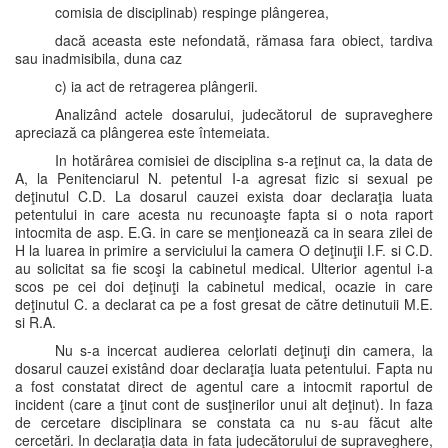
comisia de disciplinab) respinge plângerea,
dacă aceasta este nefondată, rămasa fara obiect, tardiva
sau inadmisibila, duna caz
c) ia act de retragerea plângerii.
Analizând actele dosarului, judecătorul de supraveghere
apreciază ca plângerea este întemeiata.
In hotărârea comisiei de disciplina s-a reţinut ca, la data de
A, la Penitenciarul N. petentul I-a agresat fizic si sexual pe
deţinutul C.D. La dosarul cauzei exista doar declaraţia luata
petentului in care acesta nu recunoaşte fapta si o nota raport
intocmita de asp. E.G. in care se menţionează ca in seara zilei de
H la luarea in primire a serviciului la camera O deţinuţii I.F. si C.D.
au solicitat sa fie scoşi la cabinetul medical. Ulterior agentul i-a
scos pe cei doi deţinuţi la cabinetul medical, ocazie in care
deţinutul C. a declarat ca pe a fost gresat de către detinutuii M.E.
si R.A.
Nu s-a incercat audierea celorlati deţinuţi din camera, la
dosarul cauzei existând doar declaraţia luata petentului. Fapta nu
a fost constatat direct de agentul care a intocmit raportul de
incident (care a ţinut cont de susţinerilor unui alt deţinut). In faza
de cercetare disciplinara se constata ca nu s-au făcut alte
cercetări. In declaraţia data in fata judecătorului de supraveghere,