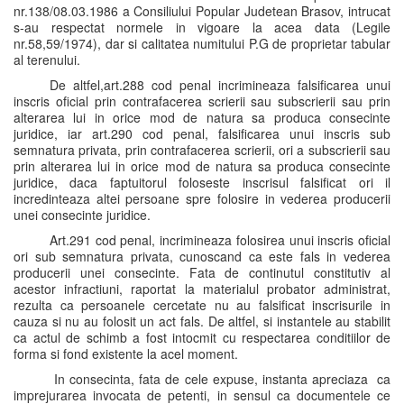
nr.138/08.03.1986 a Consiliului Popular Judetean Brasov, intrucat
s-au respectat normele in vigoare la acea data (Legile
nr.58,59/1974), dar si calitatea numitului P.G de proprietar tabular
al terenului.
De altfel,art.288 cod penal incrimineaza falsificarea unui
inscris oficial prin contrafacerea scrierii sau subscrierii sau prin
alterarea lui in orice mod de natura sa produca consecinte
juridice, iar art.290 cod penal, falsificarea unui inscris sub
semnatura privata, prin contrafacerea scrierii, ori a subscrierii sau
prin alterarea lui in orice mod de natura sa produca consecinte
juridice, daca faptuitorul foloseste inscrisul falsificat ori il
incredinteaza altei persoane spre folosire in vederea producerii
unei consecinte juridice.
Art.291 cod penal, incrimineaza folosirea unui inscris oficial
ori sub semnatura privata, cunoscand ca este fals in vederea
producerii unei consecinte. Fata de continutul constitutiv al
acestor infractiuni, raportat la materialul probator administrat,
rezulta ca persoanele cercetate nu au falsificat inscrisurile in
cauza si nu au folosit un act fals. De altfel, si instantele au stabilit
ca actul de schimb a fost intocmit cu respectarea conditiilor de
forma si fond existente la acel moment.
In consecinta, fata de cele expuse, instanta apreciaza ca
imprejurarea invocata de petenti, in sensul ca documentele ce