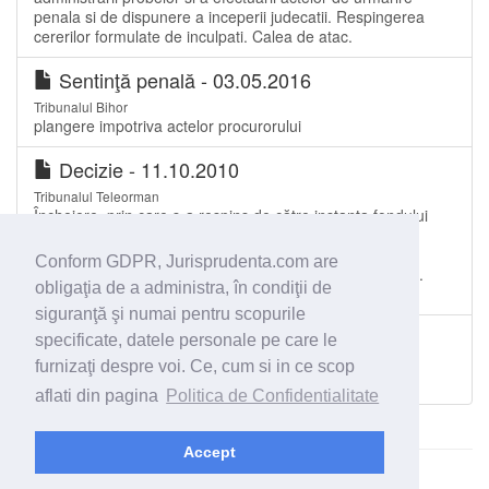
penala si de dispunere a inceperii judecatii. Respingerea
cererilor formulate de inculpati. Calea de atac.
Sentinţă penală - 03.05.2016
Tribunalul Bihor
plangere impotriva actelor procurorului
Decizie - 11.10.2010
Tribunalul Teleorman
Încheiere, prin care s-a respins de către instanţa fondului
cererea de înlocuire a măsurii arestării preventive a
inculpatului, în cursul urmăririi penale. Inadmisibilitatea
Conform GDPR, Jurisprudenta.com are
recursului declarat împotriva unei astfel de încheieri. Art.
obligaţia de a administra, în condiţii de
140/3 Cod proc...
siguranţă şi numai pentru scopurile
Sentinţă penală - 02.11.2009
specificate, datele personale pe care le
Tribunalul Brașov
furnizaţi despre voi. Ce, cum si in ce scop
Apel parte civilă şi inculpaţi, respins
aflati din pagina
Politica de Confidentialitate
Accept
© 2026 - Jurisprudenta.com -
Cautare
-
Termeni si conditii