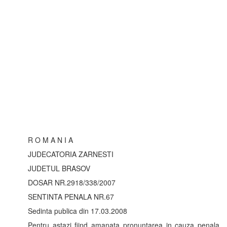
R O M A N I A
JUDECATORIA ZARNESTI
JUDETUL BRASOV
DOSAR NR.2918/338/2007
SENTINTA PENALA NR.67
Sedinta publica din 17.03.2008
Pentru astazi fiind amanata pronuntarea in cauza penala