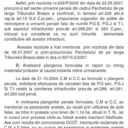
Astfel, prin rezolutia nr.629/P/2005 din data de 22.05.2007,
procurorul sef sectie urmarire penala din cadrul Parchetului de pe
langa Tribunalul Brasov a confirmat, in temeiul art.228 alin.6
rap.la art.10 lit.d C.pr.pen., propunerea organelor de politie de
neincepere a urmaririi penale fata de numitii P.G.S, P.G.J si T.I,
sub aspectul infractiunilor prev.de art.288,291 si 260 C.pen.,
intrucat s-a considerat ca nu sunt intrunite elementele
constitutive ale acestor infractiuni.
Aceasta rezolutie a fost mentinuta prin rezolutia din data
de 06.07.2007 a prim-procurorului Parchetului de pe langa
Tribunalul Brasov,data in dos.nr.597/II-2/2007.
B) Analizand plangerea formulata in raport cu intreg
materialul probator al cauzei,instanta retine urmatoarele:
La data de 21.10.2004 C.M si C.C au formulat o plangere
penala, solicitand efectuarea de cercetari fata de P.G sen, P.G.J
Si T.I relativ la comiterea infractiunilor prev.de art.288, art.291,
art.260 cod penal.
In motivarea plangerilor penale formulate, C.M si C.C, au
mentionat ca persoanele aratate, au reusit prin utilizarea de acte
false, sa intre in posesia unui teren de 1,14 ha, situat in T. N., iar
in cursul unor procese civile au folosit aceste inscrisuri falsificate.
Asa cum rezulta din comunicarea OCOT, inscrisurile reclamate de
C.M a fi false, nu au numar de inregistrare in evidentele acestei