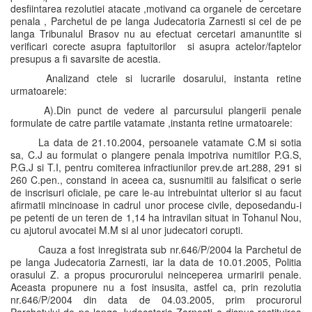
desfiintarea rezolutiei atacate ,motivand ca organele de cercetare
penala , Parchetul de pe langa Judecatoria Zarnesti si cel de pe
langa Tribunalul Brasov nu au efectuat cercetari amanuntite si
verificari corecte asupra faptuitorilor si asupra actelor/faptelor
presupus a fi savarsite de acestia.
Analizand ctele si lucrarile dosarului, instanta retine
urmatoarele:
A).Din punct de vedere al parcursului plangerii penale
formulate de catre partile vatamate ,instanta retine urmatoarele:
La data de 21.10.2004, persoanele vatamate C.M si sotia
sa, C.J au formulat o plangere penala impotriva numitilor P.G.S,
P.G.J si T.I, pentru comiterea infractiunilor prev.de art.288, 291 si
260 C.pen., constand in aceea ca, susnumitii au falsificat o serie
de inscrisuri oficiale, pe care le-au intrebuintat ulterior si au facut
afirmatii mincinoase in cadrul unor procese civile, deposedandu-i
pe petenti de un teren de 1,14 ha intravilan situat in Tohanul Nou,
cu ajutorul avocatei M.M si al unor judecatori corupti.
Cauza a fost inregistrata sub nr.646/P/2004 la Parchetul de
pe langa Judecatoria Zarnesti, iar la data de 10.01.2005, Politia
orasului Z. a propus procurorului neinceperea urmaririi penale.
Aceasta propunere nu a fost insusita, astfel ca, prin rezolutia
nr.646/P/2004 din data de 04.03.2005, prim procurorul