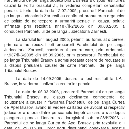
Parchetului de pe langa Judecatoria Zarnesti a dispus restituirea
cauzei la Politia orasului Z., in vederea completarii cercetarilor
penale. Ulterior, la data de 12.07.2005, procurorii Parchetului de
pe langa Judecatoria Zarnesti au confirmat propunerea organelor
de politie de neincepere a urmaririi penale in cauza, solutie
infirmata prin rezolutia nr.187/II-2/2005 din 09.08.2005 a
conducerii Parchetului de pe langa Judecatoria Zarnesti.
La sfarsitul lunii august 2005, petentii au formulat o cerere,
prin care au recuzat toti procurorii Parchetului de pe langa
Judecatoria Zarnesti, considerent pentru care, prin ordonanta
nr.937/II-6/2005 din 05.09.2005, prim procurorul Parchetului de
pe langa Tribunalul Brasov a admis aceasta cerere de recuzare si
a dispus preluarea cauzei de catre Parchetul de pe langa
Tribunalul Brasov.
La data de 14.09.2005, dosarul a fost restituit la I.P.J.
Brasov, in vederea finalizarii cercetarilor penale.
La data de 06.03.2006, procurorii Parchetului de pe langa
Tribunalul Brasov au dispus declinarea competentei de
solutionare a cauzei in favoarea Parchetului de pe langa Curtea
de Apel Brasov, avand in vedere calitatea de avocat si respectiv
judecator a unora dintre persoanele impotriva carora s-a depus
plangerea penala. Dosarul s-a inregistrat sub nr.28/P/2006 la
Parchetul de pe langa Curtea de Apel Brasov, prin rezolutia din
data de 29.03.2006, procurorii dispunand conexarea acestui