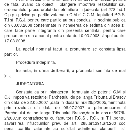
de fata, avand ca obiect - plangere impotriva rezolutiilor sau
ordonantelor procurorului de netrimitere in judecata (art.278 ind.1
C.p.p.) privind pe partile vatamate C.M si C.C.M, faptuitori P.G.S,
T.I si P.G.J, pentru care partile au pus concluzii in sedinta publica
din 03.03.2008 consemnate in incheierea de sedinta din acea zi,
care face parte integranta din prezenta sentinta, pentru care
pronuntarea s-a amanat pentru data de 10.03.2008 si apoi pentru
17.03.2008.
La apelul nominal facut la pronuntare se constata lipsa
partilor.
Procedura indeplinita.
Instanta, in urma deliberarii, a pronuntat sentinta de mai
jos;
JUDECATORIA
Constata ca prin plangerea formulata de petentii C.M si
C.J impotriva rezolutiei Parchetului de pe langa Tribunalul Brasov
din data de 22.05.2007 ,data in dosarul nr.629/p/2005,mentinuta
prin rezolutia din data de 06.07.2007 a prim-procurorului
Parchetului de pe langa Tribunalul Brasov,data in dos.nr.597/II-
2/2007,in contradictoriu cu faptuitorii P.G.S , P.G.J si T.I ,pentru
savarsirea infractiunilor prev. de art. 288,art.291,art.260 cod
penal ,partile vatamate au solicitat admiterea plangerii si