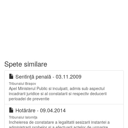
Spete similare
Sentinţă penală - 03.11.2009
Tribunalul Brașov
Apel Ministerul Public si inculpati, admis sub aspectul
incadrarii juridice si al constatarii si respectiv deducerii
perioadei de preventie
Hotărâre - 09.04.2014
Tribunalul Ialomița
Incheierea de constatare a legalitatii sesizarii instantei a
administrarii probelor si a efectuarii actelor de urmarire