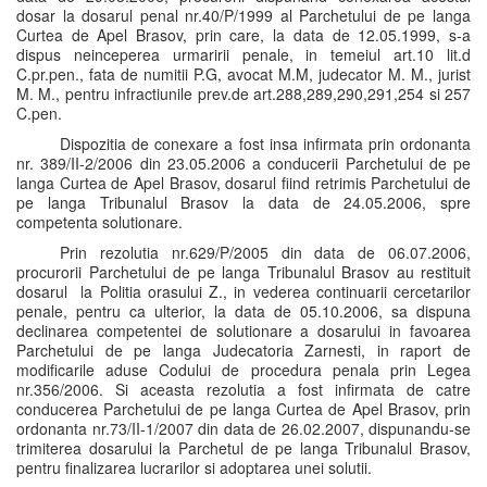
dosar la dosarul penal nr.40/P/1999 al Parchetului de pe langa
Curtea de Apel Brasov, prin care, la data de 12.05.1999, s-a
dispus neinceperea urmaririi penale, in temeiul art.10 lit.d
C.pr.pen., fata de numitii P.G, avocat M.M, judecator M. M., jurist
M. M., pentru infractiunile prev.de art.288,289,290,291,254 si 257
C.pen.
Dispozitia de conexare a fost insa infirmata prin ordonanta
nr. 389/II-2/2006 din 23.05.2006 a conducerii Parchetului de pe
langa Curtea de Apel Brasov, dosarul fiind retrimis Parchetului de
pe langa Tribunalul Brasov la data de 24.05.2006, spre
competenta solutionare.
Prin rezolutia nr.629/P/2005 din data de 06.07.2006,
procurorii Parchetului de pe langa Tribunalul Brasov au restituit
dosarul la Politia orasului Z., in vederea continuarii cercetarilor
penale, pentru ca ulterior, la data de 05.10.2006, sa dispuna
declinarea competentei de solutionare a dosarului in favoarea
Parchetului de pe langa Judecatoria Zarnesti, in raport de
modificarile aduse Codului de procedura penala prin Legea
nr.356/2006. Si aceasta rezolutia a fost infirmata de catre
conducerea Parchetului de pe langa Curtea de Apel Brasov, prin
ordonanta nr.73/II-1/2007 din data de 26.02.2007, dispunandu-se
trimiterea dosarului la Parchetul de pe langa Tribunalul Brasov,
pentru finalizarea lucrarilor si adoptarea unei solutii.