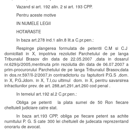
Vazand si art. 192 alin. 2 si art. 193 CPP.
Pentru aceste motive
IN NUMELE LEGII
HOTARASTE
In baza art.278 ind.1 alin.8 lit.a C.pr.pen.:
Respinge plangerea formulata de petentii C.M si C.J
domiciliati in X, impotriva rezolutiei Parchetului de pe langa
Tribunalul Brasov din data de 22.05.2007 ,data in dosarul
nr.629/p/2005,mentinuta prin rezolutia din data de 06.07.2007 a
prim-procurorului Parchetului de pe langa Tribunalul Brasov,data
in dos.nr.597/II-2/2007,in contradictoriu cu faptuitorii P.G.S ,dom.
in X, P.G.Jdom. in X, T.I,cu ultimul dom. in X, pentru savarsirea
infractiunilor prev. de art. 288,art.291,art.260 cod penal .
In temeiul art.192 al.2 C.pr.pen.:
Obliga pe petenti la plata sumei de 50 Ron fiecare
cheltuieli judiciare catre stat.
In baza art.193 CPP, obliga pe fiecare petent sa achite
numitului P. G. S cate 300 lei cheltuieli de judecata reprezentand
onorariu de avocat.