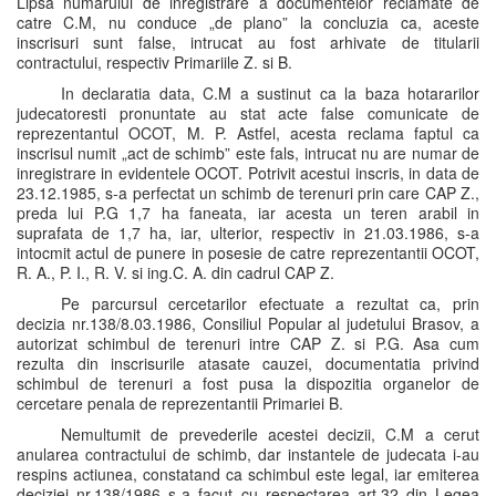
Lipsa numarului de inregistrare a documentelor reclamate de
catre C.M, nu conduce „de plano” la concluzia ca, aceste
inscrisuri sunt false, intrucat au fost arhivate de titularii
contractului, respectiv Primariile Z. si B.
In declaratia data, C.M a sustinut ca la baza hotararilor
judecatoresti pronuntate au stat acte false comunicate de
reprezentantul OCOT, M. P. Astfel, acesta reclama faptul ca
inscrisul numit „act de schimb” este fals, intrucat nu are numar de
inregistrare in evidentele OCOT. Potrivit acestui inscris, in data de
23.12.1985, s-a perfectat un schimb de terenuri prin care CAP Z.,
preda lui P.G 1,7 ha faneata, iar acesta un teren arabil in
suprafata de 1,7 ha, iar, ulterior, respectiv in 21.03.1986, s-a
intocmit actul de punere in posesie de catre reprezentantii OCOT,
R. A., P. I., R. V. si ing.C. A. din cadrul CAP Z.
Pe parcursul cercetarilor efectuate a rezultat ca, prin
decizia nr.138/8.03.1986, Consiliul Popular al judetului Brasov, a
autorizat schimbul de terenuri intre CAP Z. si P.G. Asa cum
rezulta din inscrisurile atasate cauzei, documentatia privind
schimbul de terenuri a fost pusa la dispozitia organelor de
cercetare penala de reprezentantii Primariei B.
Nemultumit de prevederile acestei decizii, C.M a cerut
anularea contractului de schimb, dar instantele de judecata i-au
respins actiunea, constatand ca schimbul este legal, iar emiterea
deciziei nr.138/1986 s-a facut cu respectarea art.32 din Legea