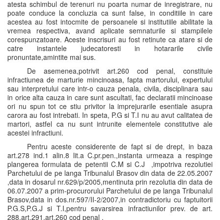
atesta schimbul de terenuri nu poarta numar de inregistrare, nu
poate conduce la concluzia ca sunt false, in conditiile in care
acestea au fost intocmite de persoanele si institutiile abilitate la
vremea respectiva, avand aplicate semnaturile si stampilele
corespunzatoare. Aceste inscrisuri au fost retinute ca atare si de
catre instantele judecatoresti in hotararile civile
pronuntate,amintite mai sus.
De asemenea,potrivit art.260 cod penal, constituie
infractiunea de marturie mincinoasa, fapta martorului, expertului
sau interpretului care intr-o cauza penala, civila, disciplinara sau
in orice alta cauza in care sunt ascultati, fac declaratii mincinoase
ori nu spun tot ce stiu privitor la imprejurarile esentiale asupra
carora au fost intrebati. In speta, P.G si T.I nu au avut calitatea de
martori, astfel ca nu sunt intrunite elementele constitutive ale
acestei infractiuni.
Pentru aceste considerente de fapt si de drept, in baza
art.278 ind.1 alin.8 lit.a C.pr.pen.,instanta urmeaza a respinge
plangerea formulata de petentii C.M si C.J ,impotriva rezolutiei
Parchetului de pe langa Tribunalul Brasov din data de 22.05.2007
,data in dosarul nr.629/p/2005,mentinuta prin rezolutia din data de
06.07.2007 a prim-procurorului Parchetului de pe langa Tribunalul
Brasov,data in dos.nr.597/II-2/2007,in contradictoriu cu faptuitorii
P.G.S,P.G.J si T.I,pentru savarsirea infractiunilor prev. de art.
288,art.291,art.260 cod penal .