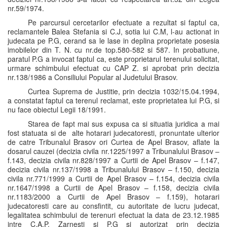
nr.59/1974.
Pe parcursul cercetarilor efectuate a rezultat si faptul ca,
reclamantele Balea Stefania si C.J, sotia lui C.M, l-au actionat in
judecata pe P.G, cerand sa le lase in deplina proprietate posesia
imobilelor din T. N. cu nr.de top.580-582 si 587. In probatiune,
paratul P.G a invocat faptul ca, este proprietarul terenului solicitat,
urmare schimbului efectuat cu CAP Z. si aprobat prin decizia
nr.138/1986 a Consiliului Popular al Judetului Brasov.
Curtea Suprema de Justitie, prin decizia 1032/15.04.1994,
a constatat faptul ca terenul reclamat, este proprietatea lui P.G, si
nu face obiectul Legii 18/1991.
Starea de fapt mai sus expusa ca si situatia juridica a mai
fost statuata si de alte hotarari judecatoresti, pronuntate ulterior
de catre Tribunalul Brasov ori Curtea de Apel Brasov, aflate la
dosarul cauzei (decizia civila nr.1225/1997 a Tribunalului Brasov –
f.143, decizia civila nr.828/1997 a Curtii de Apel Brasov – f.147,
decizia civila nr.137/1998 a Tribunalului Brasov – f.150, decizia
civila nr.771/1999 a Curtii de Apel Brasov – f.154, decizia civila
nr.1647/1998 a Curtii de Apel Brasov – f.158, decizia civila
nr.1183/2000 a Curtii de Apel Brasov – f.159), hotarari
judecatoresti care au consfintit, cu autoritate de lucru judecat,
legalitatea schimbului de terenuri efectuat la data de 23.12.1985
intre C.A.P. Zarnesti si P.G si autorizat prin decizia