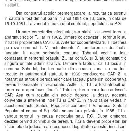
institutii.
Din continutul actelor premergatoare, a rezultat ca terenul
in cauza a fost detinut pana in anul 1981 de T.I, care, in data de
15.10.1981, l-a vandut in baza unui contract, nepotului sau P.G.
Urmare cercetarilor efectuate, s-a stabilit ca acest teren a
apartinut sotilor T., iar in 1962, urmare colectivizarii, terenurile au
intrat in proprietatea CAP-ului. Anterior cooperativizarii, T.I detinea
pe raza comunei T. V., actualmente Z., un teren cu destinatia
faneata. In acea perioada, comuna Tohanul Vechi a fost
comasata in teritoriul orasului Z., iar com.S. si B. au constituit o
singura unitate administrativa. Urmare a faptului ca T.I locuia in
comuna Sohodol, iar terenurile din aceasta zona nu au fost
trecute in patrimoniul statului, in 1962 conducerea CAP Z. a
hotarat sa atribuie persoanelor care faceau parte din cooperativa
terenuri comasate in vecinatate. Astfel, lui T.I i-a fost atribuit un
teren care apartinuse familiei Tatulea, teren care fusese inscris
CAP. Asa cum rezulta din actele depuse la dosar, aceasta
conventie a intervenit intre T.I si CAP Z. in 1962 (a se vedea in
acest sens actul Sfatului Popular al comunei T. V. adresat Sfatului
Popular al comunei S.). Sub semnatura privata, in 1985, T.I a
vandut terenul in cauza nepotului sau, P.G. Dupa emiterea
deciziei privind schimbul de terenuri, P.G a devenit proprietar, iar
instantele de judecata au recunoscut legalitatea acestor inscrisuri.