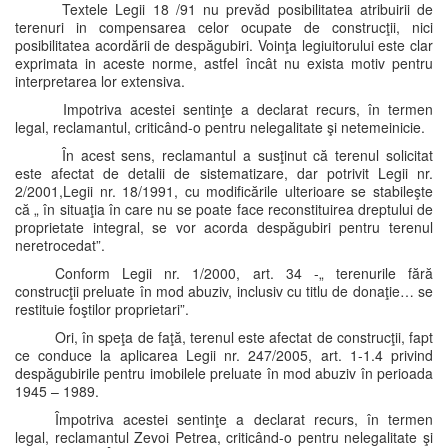
Textele Legii 18 /91 nu prevăd posibilitatea atribuirii de
terenuri in compensarea celor ocupate de construcţii, nici
posibilitatea acordării de despăgubiri. Voinţa legiuitorului este clar
exprimata in aceste norme, astfel încât nu exista motiv pentru
interpretarea lor extensiva.
Impotriva acestei sentinţe a declarat recurs, în termen
legal, reclamantul, criticând-o pentru nelegalitate şi netemeinicie.
În acest sens, reclamantul a susţinut că terenul solicitat
este afectat de detalii de sistematizare, dar potrivit Legii nr.
2/2001,Legii nr. 18/1991, cu modificările ulterioare se stabileşte
că „ în situaţia în care nu se poate face reconstituirea dreptului de
proprietate integral, se vor acorda despăgubiri pentru terenul
neretrocedat”.
Conform Legii nr. 1/2000, art. 34 -„ terenurile fără
construcţii preluate în mod abuziv, inclusiv cu titlu de donaţie… se
restituie foştilor proprietari”.
Ori, în speţa de faţă, terenul este afectat de construcţii, fapt
ce conduce la aplicarea Legii nr. 247/2005, art. 1-1.4 privind
despăgubirile pentru imobilele preluate în mod abuziv în perioada
1945 – 1989.
Împotriva acestei sentinţe a declarat recurs, în termen
legal, reclamantul Zevoi Petrea, criticând-o pentru nelegalitate şi