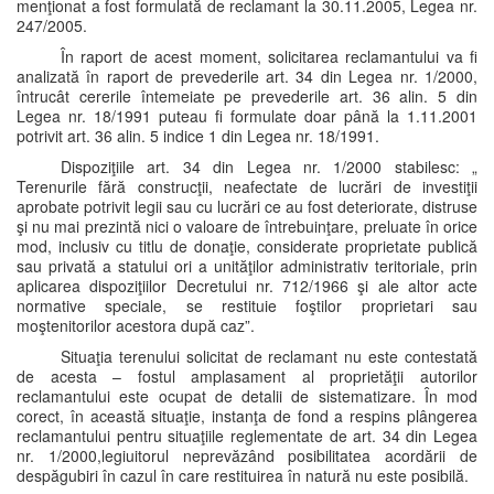
menţionat a fost formulată de reclamant la 30.11.2005, Legea nr.
247/2005.
În raport de acest moment, solicitarea reclamantului va fi
analizată în raport de prevederile art. 34 din Legea nr. 1/2000,
întrucât cererile întemeiate pe prevederile art. 36 alin. 5 din
Legea nr. 18/1991 puteau fi formulate doar până la 1.11.2001
potrivit art. 36 alin. 5 indice 1 din Legea nr. 18/1991.
Dispoziţiile art. 34 din Legea nr. 1/2000 stabilesc: „
Terenurile fără construcţii, neafectate de lucrări de investiţii
aprobate potrivit legii sau cu lucrări ce au fost deteriorate, distruse
şi nu mai prezintă nici o valoare de întrebuinţare, preluate în orice
mod, inclusiv cu titlu de donaţie, considerate proprietate publică
sau privată a statului ori a unităţilor administrativ teritoriale, prin
aplicarea dispoziţiilor Decretului nr. 712/1966 şi ale altor acte
normative speciale, se restituie foştilor proprietari sau
moştenitorilor acestora după caz”.
Situaţia terenului solicitat de reclamant nu este contestată
de acesta – fostul amplasament al proprietăţii autorilor
reclamantului este ocupat de detalii de sistematizare. În mod
corect, în această situaţie, instanţa de fond a respins plângerea
reclamantului pentru situaţiile reglementate de art. 34 din Legea
nr. 1/2000,legiuitorul neprevăzând posibilitatea acordării de
despăgubiri în cazul în care restituirea în natură nu este posibilă.