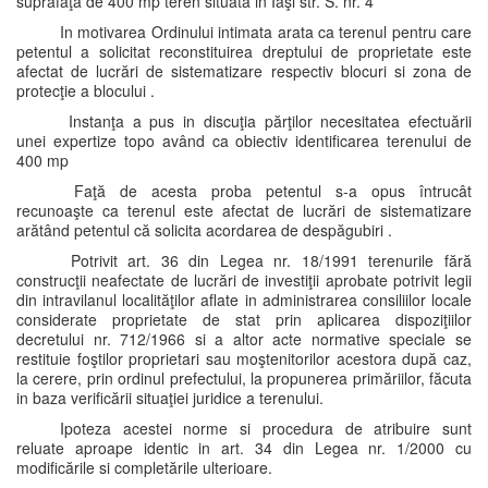
suprafaţa de 400 mp teren situată in Iaşi str. S. nr. 4
In motivarea Ordinului intimata arata ca terenul pentru care
petentul a solicitat reconstituirea dreptului de proprietate este
afectat de lucrări de sistematizare respectiv blocuri si zona de
protecţie a blocului .
Instanţa a pus in discuţia părţilor necesitatea efectuării
unei expertize topo având ca obiectiv identificarea terenului de
400 mp
Faţă de acesta proba petentul s-a opus întrucât
recunoaşte ca terenul este afectat de lucrări de sistematizare
arătând petentul că solicita acordarea de despăgubiri .
Potrivit art. 36 din Legea nr. 18/1991 terenurile fără
construcţii neafectate de lucrări de investiţii aprobate potrivit legii
din intravilanul localităţilor aflate in administrarea consiliilor locale
considerate proprietate de stat prin aplicarea dispoziţiilor
decretului nr. 712/1966 si a altor acte normative speciale se
restituie foştilor proprietari sau moştenitorilor acestora după caz,
la cerere, prin ordinul prefectului, la propunerea primăriilor, făcuta
in baza verificării situaţiei juridice a terenului.
Ipoteza acestei norme si procedura de atribuire sunt
reluate aproape identic in art. 34 din Legea nr. 1/2000 cu
modificările si completările ulterioare.