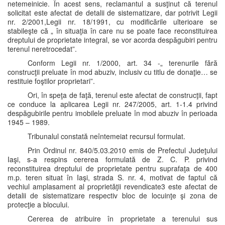
netemeinicie. În acest sens, reclamantul a susţinut că terenul
solicitat este afectat de detalii de sistematizare, dar potrivit Legii
nr. 2/2001,Legii nr. 18/1991, cu modificările ulterioare se
stabileşte că „ în situaţia în care nu se poate face reconstituirea
dreptului de proprietate integral, se vor acorda despăgubiri pentru
terenul neretrocedat”.
Conform Legii nr. 1/2000, art. 34 -„ terenurile fără
construcţii preluate în mod abuziv, inclusiv cu titlu de donaţie… se
restituie foştilor proprietari”.
Ori, în speţa de faţă, terenul este afectat de construcţii, fapt
ce conduce la aplicarea Legii nr. 247/2005, art. 1-1.4 privind
despăgubirile pentru imobilele preluate în mod abuziv în perioada
1945 – 1989.
Tribunalul constată neîntemeiat recursul formulat.
Prin Ordinul nr. 840/5.03.2010 emis de Prefectul Judeţului
Iaşi, s-a respins cererea formulată de Z. C. P. privind
reconstituirea dreptului de proprietate pentru suprafaţa de 400
m.p. teren situat în Iaşi, strada S. nr. 4, motivat de faptul că
vechiul amplasament al proprietăţii revendicate3 este afectat de
detalii de sistematizare respectiv bloc de locuinţe şi zona de
protecţie a blocului.
Cererea de atribuire în proprietate a terenului sus