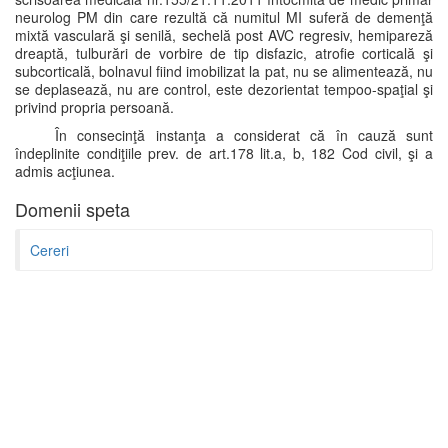
neurolog PM din care rezultă că numitul MI suferă de demenţă
mixtă vasculară şi senilă, sechelă post AVC regresiv, hemipareză
dreaptă, tulburări de vorbire de tip disfazic, atrofie corticală şi
subcorticală, bolnavul fiind imobilizat la pat, nu se alimentează, nu
se deplasează, nu are control, este dezorientat tempoo-spaţial şi
privind propria persoană.
În consecinţă instanţa a considerat că în cauză sunt
îndeplinite condiţiile prev. de art.178 lit.a, b, 182 Cod civil, şi a
admis acţiunea.
Domenii speta
Cereri