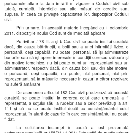
persoanele aflate la data intrării în vigoare a Codului civil sub
tutelă, curatelă, interdicţie sau alte măsuri de ocrotire sunt
supuse, în ceea ce priveşte capacitatea lor, dispoziţiilor Codului
civil.
Prin urmare, în această materie începând cu 1 octombrie
2011, dispoziţiile noului Cod sunt de imediată aplicare.
Potrivit art.178 lit. a şi b Cod civil se poate institui curatelă
dacă, din cauza bătrâneţii, a bolii sau a unei infirmităţi fizice, o
persoană, deşi capabilă, nu poate, personal, să îşi administreze
bunurile sau să îşi apere interesele în condiţii corespunzătoare şi
din motive temeinice, nu îşi poate numi un reprezentant sau un
administrator, respectiv dacă, din cauza bolii sau din alte motive,
o persoană, deşi capabilă, nu poate, nici personal, nici prin
reprezentant, să ia măsurile necesare în cazuri a căror rezolvare
nu suferă amânare.
De asemenea articolul 182 Cod civil precizează că această
curatelă se poate institui la cererea celui care urmează a fi
reprezentat, a soţului său, a rudelor sau a celor prevăzuţi la art.
111 şi că nu se poate institui decât cu consimţământul celui
reprezentat, în afară de cazurile în care consimţământul nu poate
fi dat.
La solicitarea instanţei în cauză a fost prezentată
scrisoarea medicală nr.155/21.11.2011 întocmită de medic primar