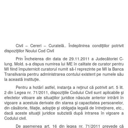
Civil – Cereri – Curatelă.. Îndeplinirea condiţiilor potrivit
dispoziţiilor Noului Cod Civil
Prin Încheierea din data de 29.11.2011 a Judecătoriei C-
lung. Mold. s-a dispus numirea lui ME în calitate de curator pentru
MI fiind împuternicit curatorul numit să-l reprezinte pe MI la Banca
Transilvania pentru administrarea contului existent pe numele său
la această instituţie.
Pentru a hotărî astfel, instanţa a reţinut că potrivit art. 5 lit.
2 din Legea nr. 71/2011, dispoziţiile Codului Civil sunt aplicabile şi
efectelor viitoare ale situaţiilor juridice născute anterior intrării în
vigoare a acestuia derivate din starea şi capacitatea persoanelor,
din căsătorie, filiaţie, adopţie şi obligaţia legală de întreţinere, etc.,
dacă aceste situaţii juridice subzistă după intrarea în vigoare a
Codului civil.
De asemenea art. 16 din legea nr. 71/2011 prevede că