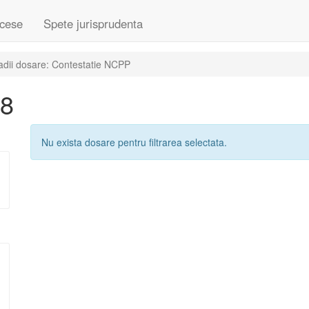
cese
Spete jurisprudenta
adii dosare: Contestatie NCPP
08
Nu exista dosare pentru filtrarea selectata.