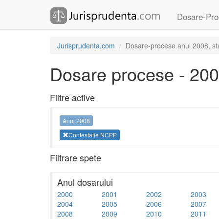
Dosare-Pro
Jurisprudenta.com
Dosare-procese anul 2008, st
Dosare procese - 20
Filtre active
Anul 2008
Contestatie NCPP
Filtrare spete
Anul dosarului
2000
2001
2002
2003
2004
2005
2006
2007
2008
2009
2010
2011