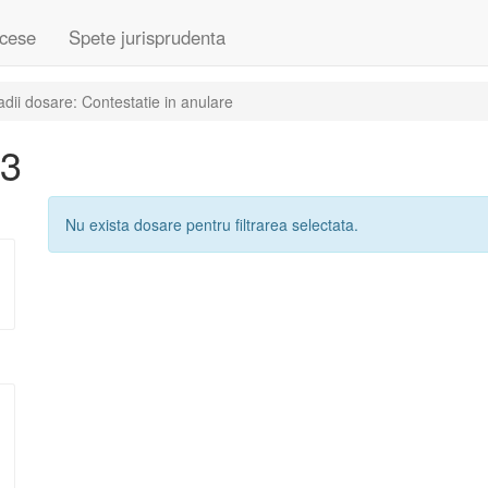
cese
Spete jurisprudenta
dii dosare: Contestatie in anulare
13
Nu exista dosare pentru filtrarea selectata.