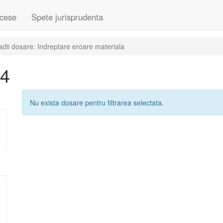
cese
Spete jurisprudenta
dii dosare: Indreptare eroare materiala
14
Nu exista dosare pentru filtrarea selectata.