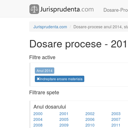
Dosare-Pro
Jurisprudenta.com
Dosare-procese anul 2014, sta
Dosare procese - 20
Filtre active
Anul 2014
Indreptare eroare materiala
Filtrare spete
Anul dosarului
2000
2001
2002
2003
2004
2005
2006
2007
2008
2009
2010
2011