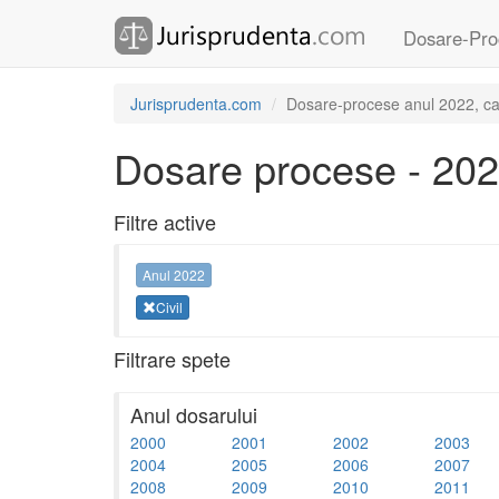
Dosare-Pro
Jurisprudenta.com
Dosare-procese anul 2022, cat
Dosare procese - 20
Filtre active
Anul 2022
Civil
Filtrare spete
Anul dosarului
2000
2001
2002
2003
2004
2005
2006
2007
2008
2009
2010
2011