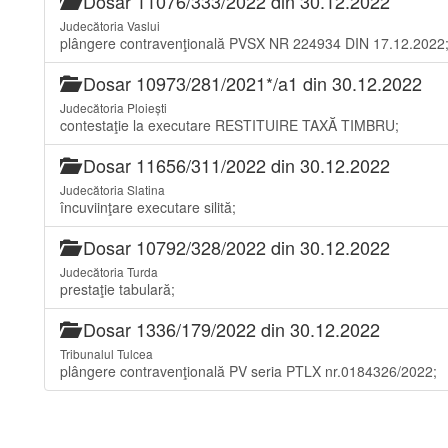
Dosar 11076/333/2022 din 30.12.2022
Judecătoria Vaslui
plângere contravenţională PVSX NR 224934 DIN 17.12.2022
Dosar 10973/281/2021*/a1 din 30.12.2022
Judecătoria Ploiești
contestaţie la executare RESTITUIRE TAXĂ TIMBRU;
Dosar 11656/311/2022 din 30.12.2022
Judecătoria Slatina
încuviinţare executare silită;
Dosar 10792/328/2022 din 30.12.2022
Judecătoria Turda
prestaţie tabulară;
Dosar 1336/179/2022 din 30.12.2022
Tribunalul Tulcea
plângere contravenţională PV seria PTLX nr.0184326/2022;