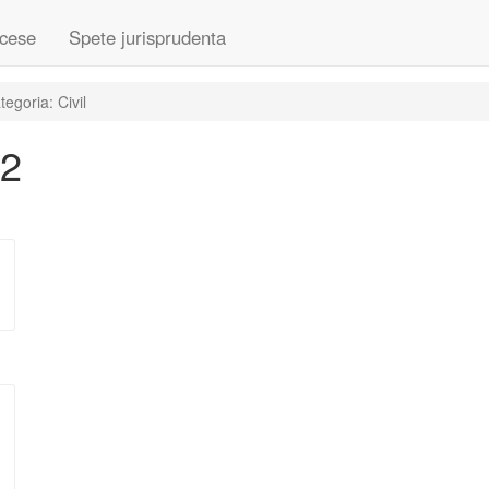
cese
Spete jurisprudenta
egoria: Civil
22