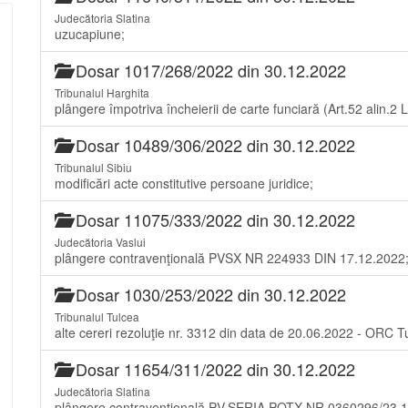
Judecătoria Slatina
uzucapiune;
Dosar 1017/268/2022 din 30.12.2022
Tribunalul Harghita
plângere împotriva încheierii de carte funciară (Art.52 alin.2
Dosar 10489/306/2022 din 30.12.2022
Tribunalul Sibiu
modificări acte constitutive persoane juridice;
Dosar 11075/333/2022 din 30.12.2022
Judecătoria Vaslui
plângere contravenţională PVSX NR 224933 DIN 17.12.2022
Dosar 1030/253/2022 din 30.12.2022
Tribunalul Tulcea
alte cereri rezoluţie nr. 3312 din data de 20.06.2022 - ORC T
Dosar 11654/311/2022 din 30.12.2022
Judecătoria Slatina
plângere contravenţională PV.SERIA POTX,NR.0360296/23.1