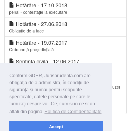
Hotărâre - 17.10.2018
penal - contestaţie la executare
Hotărâre - 27.06.2018
Obligaţie de a face
Hotărâre - 19.07.2017
Ordonanţă preşedinţială
Sentinţă civilă - 12.06.2017
Daune morale
Conform GDPR, Jurisprudenta.com are
Sentinţă penală - 29.03.2017
obligaţia de a administra, în condiţii de
Plângere împotriva ordonanţei de clasare. Trimiterea cauzei
siguranţă şi numai pentru scopurile
la procuror pentru completarea urmării penale
specificate, datele personale pe care le
furnizaţi despre voi. Ce, cum si in ce scop
Toate spetele Judecătoria Gura Honț
aflati din pagina
Politica de Confidentialitate
Accept