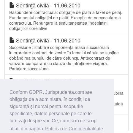
Sentinţă civilă - 11.06.2010
Răspundere contractuală: obligaţie de plată a taxei de peiaj.
Fundamentul obligaţiei de plată. Excepţie de neexecutare a
contractului. Renunţare la simultaneitatea îndeplinirii
obligaţiilor corelative
Sentinţă civilă - 11.06.2010
Succesiune : stabilire componenţă masă succesorală-
interpretare contract de zestre în temeiul căruia se susţine
dobândirea bunului de către defuncţi. Antecontract de
vânzare-cumpărare cu clauză de întreţinere viageră.
Partajare succesiune
Sentinţă civilă - 11.06.2010
Succesiune. Determinare masă succesorală. Spor de
Conform GDPR, Jurisprudenta.com are
valoare adus casei de locuit . Cerere formulată de concubina
defunctului de constatare a calităţii sale de coproprietar
obligaţia de a administra, în condiţii de
asupra unor bunuri în litigiu. Reducere testament la cotitatea
siguranţă şi numai pentru scopurile
disponibilă. Stab...
specificate, datele personale pe care le
furnizaţi despre voi. Ce, cum si in ce scop
Toate spetele Judecătoria Năsăud
aflati din pagina
Politica de Confidentialitate