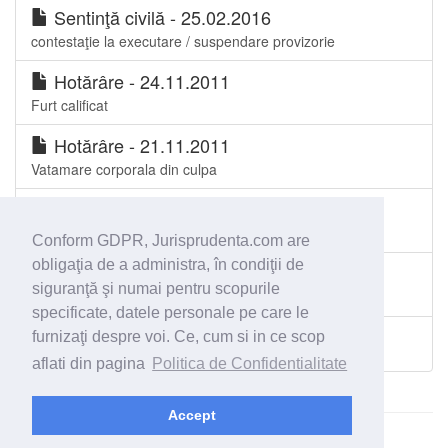
Sentinţă civilă - 25.02.2016
contestaţie la executare / suspendare provizorie
Hotărâre - 24.11.2011
Furt calificat
Hotărâre - 21.11.2011
Vatamare corporala din culpa
Hotărâre - 21.11.2011
infractiuni-circulatie pe drumurile publice
Conform GDPR, Jurisprudenta.com are
obligaţia de a administra, în condiţii de
Hotărâre - 15.11.2011
siguranţă şi numai pentru scopurile
Autoritatea de lucru judecat
specificate, datele personale pe care le
furnizaţi despre voi. Ce, cum si in ce scop
Toate spetele Judecătoria Zărnești
aflati din pagina
Politica de Confidentialitate
Accept
© 2026 - Jurisprudenta.com -
Cautare
-
Termeni si conditii