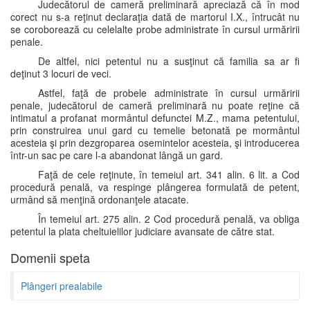
Judecătorul de cameră preliminară apreciază că în mod
corect nu s-a reţinut declaraţia dată de martorul I.X., întrucât nu
se coroborează cu celelalte probe administrate în cursul urmăririi
penale.
De altfel, nici petentul nu a susţinut că familia sa ar fi
deţinut 3 locuri de veci.
Astfel, faţă de probele administrate în cursul urmăririi
penale, judecătorul de cameră preliminară nu poate reţine că
intimatul a profanat mormântul defunctei M.Z., mama petentului,
prin construirea unui gard cu temelie betonată pe mormântul
acesteia şi prin dezgroparea osemintelor acesteia, şi introducerea
într-un sac pe care l-a abandonat lângă un gard.
Faţă de cele reţinute, în temeiul art. 341 alin. 6 lit. a Cod
procedură penală, va respinge plângerea formulată de petent,
urmând să menţină ordonanţele atacate.
În temeiul art. 275 alin. 2 Cod procedură penală, va obliga
petentul la plata cheltuielilor judiciare avansate de către stat.
Domenii speta
Plângeri prealabile