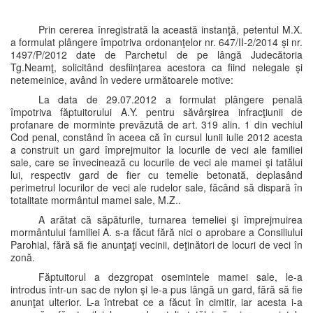
Prin cererea înregistrată la această instanţă, petentul M.X.
a formulat plângere împotriva ordonanţelor nr. 647/II-2/2014 şi nr.
1497/P/2012 date de Parchetul de pe lângă Judecătoria
Tg.Neamţ, solicitând desfiinţarea acestora ca fiind nelegale şi
netemeinice, având în vedere următoarele motive:
La data de 29.07.2012 a formulat plângere penală
împotriva făptuitorului A.Y. pentru săvârşirea infracţiunii de
profanare de morminte prevăzută de art. 319 alin. 1 din vechiul
Cod penal, constând în aceea că în cursul lunii iulie 2012 acesta
a construit un gard împrejmuitor la locurile de veci ale familiei
sale, care se învecinează cu locurile de veci ale mamei şi tatălui
lui, respectiv gard de fier cu temelie betonată, deplasând
perimetrul locurilor de veci ale rudelor sale, făcând să dispară în
totalitate mormântul mamei sale, M.Z..
A arătat că săpăturile, turnarea temeliei şi împrejmuirea
mormântului familiei A. s-a făcut fără nici o aprobare a Consiliului
Parohial, fără să fie anunţaţi vecinii, deţinători de locuri de veci în
zonă.
Făptuitorul a dezgropat osemintele mamei sale, le-a
introdus într-un sac de nylon şi le-a pus lângă un gard, fără să fie
anunţat ulterior. L-a întrebat ce a făcut în cimitir, iar acesta i-a