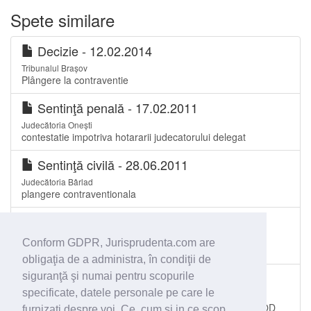
Spete similare
Decizie - 12.02.2014
Tribunalul Brașov
Plângere la contraventie
Sentinţă penală - 17.02.2011
Judecătoria Onești
contestatie impotriva hotararii judecatorului delegat
Sentinţă civilă - 28.06.2011
Judecătoria Bârlad
plangere contraventionala
Decizie - 08.02.2013
Tribunalul Brașov
Conform GDPR, Jurisprudenta.com are
Plângere la contravenţie
obligaţia de a administra, în condiţii de
Decizie - 21.01.2009
siguranţă şi numai pentru scopurile
specificate, datele personale pe care le
Tribunalul Gorj
NERESPECTAREA DISPOZITIILOR ART.129 ALIN.5 COD
furnizaţi despre voi. Ce, cum si in ce scop