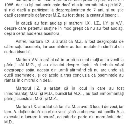
1985, dar nu îşi mai aminteşte dacă el a înmormântat-o pe M.Z.,
şi nici dacă a participat la dezgropămintea de 7 ani, şi nu ştie
dacă osemintele defunctei M.Z. au fost duse la cimitirul bisericii.
În cauză au fost audiaţi şi martorii I.X., I.Z., I.Y. şi V.V.,
despre care petentul susţine în mod greşit că nu au fost audiaţi,
deşi a cerut audierea acestora.
Astfel, martora I.X. a arătat că M.Z. a fost dezgropată de
către soţul acesteia, iar osemintele au fost mutate în cimitirul din
curtea bisericii.
Martora V.V. a arătat că în urmă cu mai mulţi ani a venit la
părinţii săi M.G., şi au discutat despre faptul că trebuia să-şi
dezgroape soţia, acesta din urmă afirmând că nu are unde să
ducă osemintele, şi de acolo a tras concluzia că osemintele au
rămas în cimitirul din deal.
Martorul I.Z. a arătat că în locul în care au fost
înmormântaţi M.G. şi M.D., bunicii lui M.X. , au fost înmormântaţi
părinţii acestuia, M.G. şi M.Z..
Martora I.X. a arătat că familia M. a avut 3 locuri de veci, iar
fam. A. deţine două locuri de veci, şi că a observat că familia A. a
executat o lucrare funerară, ocupând o parte din mormântul def.
M.D..