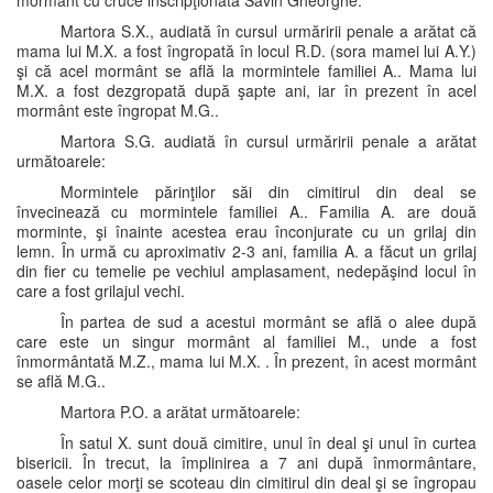
mormânt cu cruce inscripţionată Savin Gheorghe.
Martora S.X., audiată în cursul urmăririi penale a arătat că
mama lui M.X. a fost îngropată în locul R.D. (sora mamei lui A.Y.)
şi că acel mormânt se află la mormintele familiei A.. Mama lui
M.X. a fost dezgropată după şapte ani, iar în prezent în acel
mormânt este îngropat M.G..
Martora S.G. audiată în cursul urmăririi penale a arătat
următoarele:
Mormintele părinţilor săi din cimitirul din deal se
învecinează cu mormintele familiei A.. Familia A. are două
morminte, şi înainte acestea erau înconjurate cu un grilaj din
lemn. În urmă cu aproximativ 2-3 ani, familia A. a făcut un grilaj
din fier cu temelie pe vechiul amplasament, nedepăşind locul în
care a fost grilajul vechi.
În partea de sud a acestui mormânt se află o alee după
care este un singur mormânt al familiei M., unde a fost
înmormântată M.Z., mama lui M.X. . În prezent, în acest mormânt
se află M.G..
Martora P.O. a arătat următoarele:
În satul X. sunt două cimitire, unul în deal şi unul în curtea
bisericii. În trecut, la împlinirea a 7 ani după înmormântare,
oasele celor morţi se scoteau din cimitirul din deal şi se îngropau