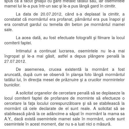
spus că a făcut grilajul cu gard metalic tatălui său, iar osemintele
mamei lui le-a pus într-un sac şi le-a pus lângă gard în cimitir.
La data de 20.07.2012, când s-a deplasat la cimitir, a
constatat că mormântul era profanat, pământul era pus înapoi şi
era construit gardul cu temelia din beton pe mormântul mamei
sale.
La acea dată, au fost efectuate fotografii şi filmare la locul
comiterii faptei.
Intimatul a continuat lucrarea, osemintele nu le-a mai
îngropat şi le-a mai găsit, astfel a depus plângere penală la
27.07.2012.
De asemenea, crucea existentă la mormânt a fost
aruncată, după cum se observă în planşa foto lângă mormântul
tatălui lui, în direcţia mesei de prăznuire şi a crucilor mormintelor
bunicilor.
A solicitat organelor de cercetare penală să se deplaseze la
locul comiterii faptei de profanare de morminte să efectueze o
cercetare la faţa locului corespunzătoare şi să se stabilească la
mormânt că cele declarate de el sunt reale. A solicitat să se
stabilească până la ce adâncime a săpat în mormânt la mama sa
A.Y., dacă există osemintele mamei sale în mormânt, unde sunt
osemintele în acest moment, dar nu s-a luat nici o măsură.