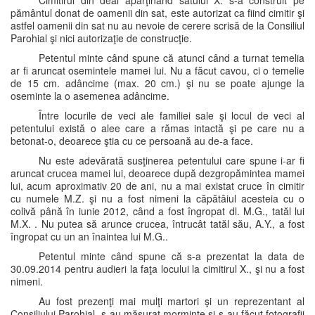
Cimitirul din deal aparţinând satului X. s-a construit pe
pământul donat de oamenii din sat, este autorizat ca fiind cimitir şi
astfel oamenii din sat nu au nevoie de cerere scrisă de la Consiliul
Parohial şi nici autorizaţie de construcţie.
Petentul minte când spune că atunci când a turnat temelia
ar fi aruncat osemintele mamei lui. Nu a făcut cavou, ci o temelie
de 15 cm. adâncime (max. 20 cm.) şi nu se poate ajunge la
oseminte la o asemenea adâncime.
Între locurile de veci ale familiei sale şi locul de veci al
petentului există o alee care a rămas intactă şi pe care nu a
betonat-o, deoarece ştia cu ce persoană au de-a face.
Nu este adevărată susţinerea petentului care spune i-ar fi
aruncat crucea mamei lui, deoarece după dezgropămintea mamei
lui, acum aproximativ 20 de ani, nu a mai existat cruce în cimitir
cu numele M.Z. şi nu a fost nimeni la căpătâiul acesteia cu o
colivă până în iunie 2012, când a fost îngropat dl. M.G., tatăl lui
M.X. . Nu putea să arunce crucea, întrucât tatăl său, A.Y., a fost
îngropat cu un an înaintea lui M.G..
Petentul minte când spune că s-a prezentat la data de
30.09.2014 pentru audieri la faţa locului la cimitirul X., şi nu a fost
nimeni.
Au fost prezenţi mai mulţi martori şi un reprezentant al
Consiliului Parohial, s-au măsurat morminte şi s-au făcut fotografii