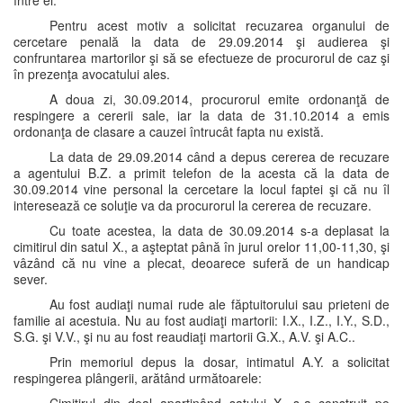
între ei.
Pentru acest motiv a solicitat recuzarea organului de
cercetare penală la data de 29.09.2014 şi audierea şi
confruntarea martorilor şi să se efectueze de procurorul de caz şi
în prezenţa avocatului ales.
A doua zi, 30.09.2014, procurorul emite ordonanţă de
respingere a cererii sale, iar la data de 31.10.2014 a emis
ordonanţa de clasare a cauzei întrucât fapta nu există.
La data de 29.09.2014 când a depus cererea de recuzare
a agentului B.Z. a primit telefon de la acesta că la data de
30.09.2014 vine personal la cercetare la locul faptei şi că nu îl
interesează ce soluţie va da procurorul la cererea de recuzare.
Cu toate acestea, la data de 30.09.2014 s-a deplasat la
cimitirul din satul X., a aşteptat până în jurul orelor 11,00-11,30, şi
vâzând că nu vine a plecat, deoarece suferă de un handicap
sever.
Au fost audiaţi numai rude ale făptuitorului sau prieteni de
familie ai acestuia. Nu au fost audiaţi martorii: I.X., I.Z., I.Y., S.D.,
S.G. şi V.V., şi nu au fost reaudiaţi martorii G.X., A.V. şi A.C..
Prin memoriul depus la dosar, intimatul A.Y. a solicitat
respingerea plângerii, arătând următoarele: