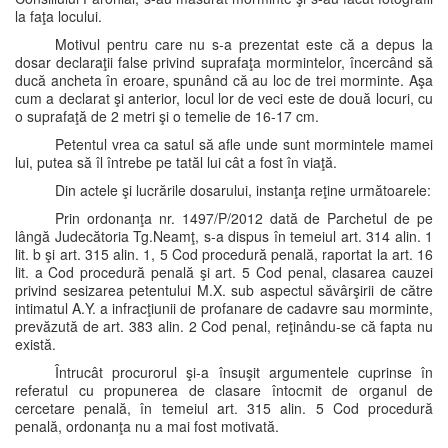
la faţa locului.
Motivul pentru care nu s-a prezentat este că a depus la
dosar declaraţii false privind suprafaţa mormintelor, încercând să
ducă ancheta în eroare, spunând că au loc de trei morminte. Aşa
cum a declarat şi anterior, locul lor de veci este de două locuri, cu
o suprafaţă de 2 metri şi o temelie de 16-17 cm.
Petentul vrea ca satul să afle unde sunt mormintele mamei
lui, putea să îl întrebe pe tatăl lui cât a fost în viaţă.
Din actele şi lucrările dosarului, instanţa reţine următoarele:
Prin ordonanţa nr. 1497/P/2012 dată de Parchetul de pe
lângă Judecătoria Tg.Neamţ, s-a dispus în temeiul art. 314 alin. 1
lit. b şi art. 315 alin. 1, 5 Cod procedură penală, raportat la art. 16
lit. a Cod procedură penală şi art. 5 Cod penal, clasarea cauzei
privind sesizarea petentului M.X. sub aspectul săvârşirii de către
intimatul A.Y. a infracţiunii de profanare de cadavre sau morminte,
prevăzută de art. 383 alin. 2 Cod penal, reţinându-se că fapta nu
există.
Întrucât procurorul şi-a însuşit argumentele cuprinse în
referatul cu propunerea de clasare întocmit de organul de
cercetare penală, în temeiul art. 315 alin. 5 Cod procedură
penală, ordonanţa nu a mai fost motivată.