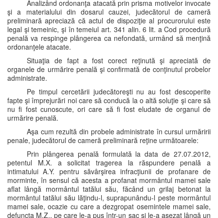
Analizând ordonanţa atacată prin prisma motivelor invocate
şi a materialului din dosarul cauzei, judecătorul de cameră
preliminară apreciază că actul de dispoziţie al procurorului este
legal şi temeinic, şi în temeiul art. 341 alin. 6 lit. a Cod procedură
penală va respinge plângerea ca nefondată, urmând să menţină
ordonanţele atacate.
Situaţia de fapt a fost corect reţinută şi apreciată de
organele de urmărire penală şi confirmată de conţinutul probelor
administrate.
Pe timpul cercetării judecătoreşti nu au fost descoperite
fapte şi împrejurări noi care să conducă la o altă soluţie şi care să
nu fi fost cunoscute, ori care să fi fost eludate de organul de
urmărire penală.
Aşa cum rezultă din probele administrate în cursul urmăririi
penale, judecătorul de cameră preliminară reţine următoarele:
Prin plângerea penală formulată la data de 27.07.2012,
petentul M.X. a solicitat tragerea la răspundere penală a
intimatului A.Y. pentru săvârşirea infracţiunii de profanare de
morminte, în sensul că acesta a profanat mormântul mamei sale
aflat lângă mormântul tatălui său, făcând un grilaj betonat la
mormântul tatălui său lăţindu-l, suprapunându-l peste mormântul
mamei sale, ocazie cu care a dezgropat osemintele mamei sale,
defuncta M.Z., pe care le-a pus într-un sac şi le-a aşezat lângă un