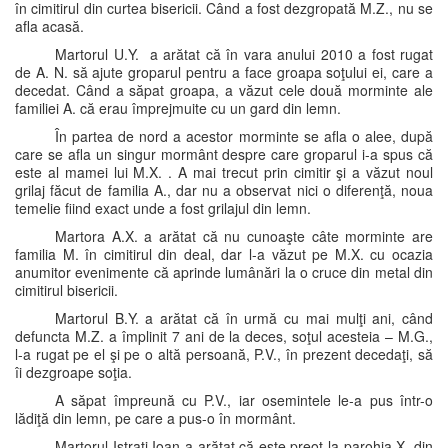
în cimitirul din curtea bisericii. Când a fost dezgropată M.Z., nu se
afla acasă.
Martorul U.Y. a arătat că în vara anului 2010 a fost rugat
de A. N. să ajute groparul pentru a face groapa soţului ei, care a
decedat. Când a săpat groapa, a văzut cele două morminte ale
familiei A. că erau împrejmuite cu un gard din lemn.
În partea de nord a acestor morminte se afla o alee, după
care se afla un singur mormânt despre care groparul i-a spus că
este al mamei lui M.X. . A mai trecut prin cimitir şi a văzut noul
grilaj făcut de familia A., dar nu a observat nici o diferenţă, noua
temelie fiind exact unde a fost grilajul din lemn.
Martora A.X. a arătat că nu cunoaşte câte morminte are
familia M. în cimitirul din deal, dar l-a văzut pe M.X. cu ocazia
anumitor evenimente că aprinde lumânări la o cruce din metal din
cimitirul bisericii.
Martorul B.Y. a arătat că în urmă cu mai mulţi ani, când
defuncta M.Z. a împlinit 7 ani de la deces, soţul acesteia – M.G.,
l-a rugat pe el şi pe o altă persoană, P.V., în prezent decedaţi, să
îi dezgroape soţia.
A săpat împreună cu P.V., iar osemintele le-a pus într-o
lădiţă din lemn, pe care a pus-o în mormânt.
Martorul Istrati Ioan a arătat că este preot la parohia X. din