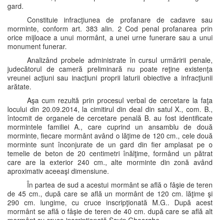
gard.
Constituie infracţiunea de profanare de cadavre sau
morminte, conform art. 383 alin. 2 Cod penal profanarea prin
orice mijloace a unui mormânt, a unei urne funerare sau a unui
monument funerar.
Analizând probele administrate în cursul urmăririi penale,
judecătorul de cameră preliminară nu poate reţine existenţa
vreunei acţiuni sau inacţiuni proprii laturii obiective a infracţiunii
arătate.
Aşa cum rezultă prin procesul verbal de cercetare la faţa
locului din 20.09.2014, la cimitirul din deal din satul X., com. B.,
întocmit de organele de cercetare penală B. au fost identificate
mormintele familiei A., care cuprind un ansamblu de două
morminte, fiecare mormânt având o lăţime de 120 cm., cele două
morminte sunt înconjurate de un gard din fier amplasat pe o
temelie de beton de 20 centimetri înălţime, formând un pătrat
care are la exterior 240 cm., alte morminte din zonă având
aproximativ aceeaşi dimensiune.
În partea de sud a acestui mormânt se află o fâşie de teren
de 45 cm., după care se află un mormânt de 120 cm. lăţime şi
290 cm. lungime, cu cruce inscripţionată M.G.. După acest
mormânt se află o fâşie de teren de 40 cm. după care se află alt