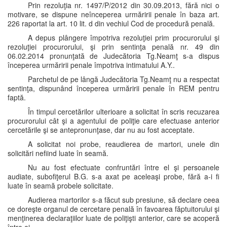
Prin rezoluţia nr. 1497/P/2012 din 30.09.2013, fără nici o
motivare, se dispune neînceperea urmăririi penale în baza art.
226 raportat la art. 10 lit. d din vechiul Cod de procedură penală.
A depus plângere împotriva rezoluţiei prim procurorului şi
rezoluţiei procurorului, şi prin sentinţa penală nr. 49 din
06.02.2014 pronunţată de Judecătoria Tg.Neamţ s-a dispus
începerea urmăririi penale împotriva intimatului A.Y..
Parchetul de pe lângă Judecătoria Tg.Neamţ nu a respectat
sentinţa, dispunând începerea urmăririi penale în REM pentru
faptă.
În timpul cercetărilor ulterioare a solicitat în scris recuzarea
procurorului cât şi a agentului de poliţie care efectuase anterior
cercetările şi se antepronunţase, dar nu au fost acceptate.
A solicitat noi probe, reaudierea de martori, unele din
solicitări nefiind luate în seamă.
Nu au fost efectuate confruntări între el şi persoanele
audiate, subofiţerul B.G. s-a axat pe aceleaşi probe, fără a-i fi
luate în seamă probele solicitate.
Audierea martorilor s-a făcut sub presiune, să declare ceea
ce doreşte organul de cercetare penală în favoarea făptuitorului şi
menţinerea declaraţiilor luate de poliţişti anterior, care se acoperă