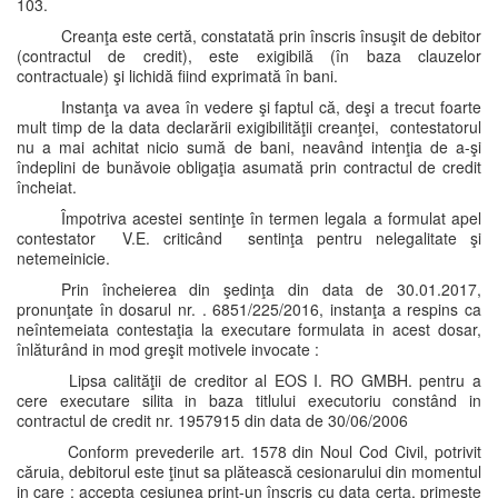
103.
Creanţa este certă, constatată prin înscris însuşit de debitor
(contractul de credit), este exigibilă (în baza clauzelor
contractuale) şi lichidă fiind exprimată în bani.
Instanţa va avea în vedere şi faptul că, deşi a trecut foarte
mult timp de la data declarării exigibilităţii creanţei, contestatorul
nu a mai achitat nicio sumă de bani, neavând intenţia de a-şi
îndeplini de bunăvoie obligaţia asumată prin contractul de credit
încheiat.
Împotriva acestei sentinţe în termen legala a formulat apel
contestator V.E. criticând sentinţa pentru nelegalitate şi
netemeinicie.
Prin încheierea din şedinţa din data de 30.01.2017,
pronunţate în dosarul nr. . 6851/225/2016, instanţa a respins ca
neîntemeiata contestaţia la executare formulata in acest dosar,
înlăturând in mod greşit motivele invocate :
Lipsa calităţii de creditor al EOS I. RO GMBH. pentru a
cere executare silita in baza titlului executoriu constând in
contractul de credit nr. 1957915 din data de 30/06/2006
Conform prevederile art. 1578 din Noul Cod Civil, potrivit
căruia, debitorul este ţinut sa plătească cesionarului din momentul
in care : accepta cesiunea print-un înscris cu data certa, primeşte