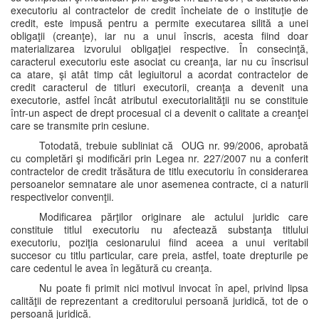
executoriu al contractelor de credit încheiate de o instituţie de
credit, este impusă pentru a permite executarea silită a unei
obligaţii (creanţe), iar nu a unui înscris, acesta fiind doar
materializarea izvorului obligaţiei respective. În consecinţă,
caracterul executoriu este asociat cu creanţa, iar nu cu înscrisul
ca atare, şi atât timp cât legiuitorul a acordat contractelor de
credit caracterul de titluri executorii, creanţa a devenit una
executorie, astfel încât atributul executorialităţii nu se constituie
într-un aspect de drept procesual ci a devenit o calitate a creanţei
care se transmite prin cesiune.
Totodată, trebuie subliniat că OUG nr. 99/2006, aprobată
cu completări şi modificări prin Legea nr. 227/2007 nu a conferit
contractelor de credit trăsătura de titlu executoriu în considerarea
persoanelor semnatare ale unor asemenea contracte, ci a naturii
respectivelor convenţii.
Modificarea părţilor originare ale actului juridic care
constituie titlul executoriu nu afectează substanţa titlului
executoriu, poziţia cesionarului fiind aceea a unui veritabil
succesor cu titlu particular, care preia, astfel, toate drepturile pe
care cedentul le avea în legătură cu creanţa.
Nu poate fi primit nici motivul invocat în apel, privind lipsa
calităţii de reprezentant a creditorului persoană juridică, tot de o
persoană juridică.