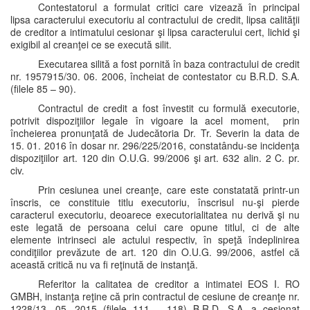
Contestatorul a formulat critici care vizează în principal
lipsa caracterului executoriu al contractului de credit, lipsa calităţii
de creditor a intimatului cesionar şi lipsa caracterului cert, lichid şi
exigibil al creanţei ce se execută silit.
Executarea silită a fost pornită în baza contractului de credit
nr. 1957915/30. 06. 2006, încheiat de contestator cu B.R.D. S.A.
(filele 85 – 90).
Contractul de credit a fost învestit cu formulă executorie,
potrivit dispoziţiilor legale în vigoare la acel moment, prin
încheierea pronunţată de Judecătoria Dr. Tr. Severin la data de
15. 01. 2016 în dosar nr. 296/225/2016, constatându-se incidenţa
dispoziţiilor art. 120 din O.U.G. 99/2006 şi art. 632 alin. 2 C. pr.
civ.
Prin cesiunea unei creanţe, care este constatată printr-un
înscris, ce constituie titlu executoriu, înscrisul nu-şi pierde
caracterul executoriu, deoarece executorialitatea nu derivă şi nu
este legată de persoana celui care opune titlul, ci de alte
elemente intrinseci ale actului respectiv, în speţă îndeplinirea
condiţiilor prevăzute de art. 120 din O.U.G. 99/2006, astfel că
această critică nu va fi reţinută de instanţă.
Referitor la calitatea de creditor a intimatei EOS I. RO
GMBH, instanţa reţine că prin contractul de cesiune de creanţe nr.
1228/13. 05. 2015 (filele 111 – 118) B.R.D. S.A. a cesionat