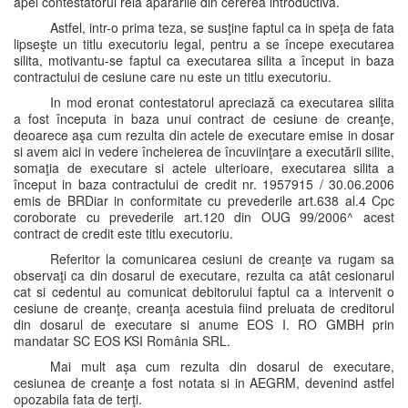
apel contestatorul reia apărările din cererea introductiva.
Astfel, intr-o prima teza, se susţine faptul ca in speţa de fata
lipseşte un titlu executoriu legal, pentru a se începe executarea
silita, motivantu-se faptul ca executarea silita a început in baza
contractului de cesiune care nu este un titlu executoriu.
In mod eronat contestatorul apreciază ca executarea silita
a fost începuta in baza unui contract de cesiune de creanţe,
deoarece aşa cum rezulta din actele de executare emise in dosar
si avem aici in vedere încheierea de încuviinţare a executării silite,
somaţia de executare si actele ulterioare, executarea silita a
început in baza contractului de credit nr. 1957915 / 30.06.2006
emis de BRDiar in conformitate cu prevederile art.638 al.4 Cpc
coroborate cu prevederile art.120 din OUG 99/2006^ acest
contract de credit este titlu executoriu.
Referitor la comunicarea cesiuni de creanţe va rugam sa
observaţi ca din dosarul de executare, rezulta ca atât cesionarul
cat si cedentul au comunicat debitorului faptul ca a intervenit o
cesiune de creanţe, creanţa acestuia fiind preluata de creditorul
din dosarul de executare si anume EOS I. RO GMBH prin
mandatar SC EOS KSI România SRL.
Mai mult așa cum rezulta din dosarul de executare,
cesiunea de creanţe a fost notata si in AEGRM, devenind astfel
opozabila fata de terţi.