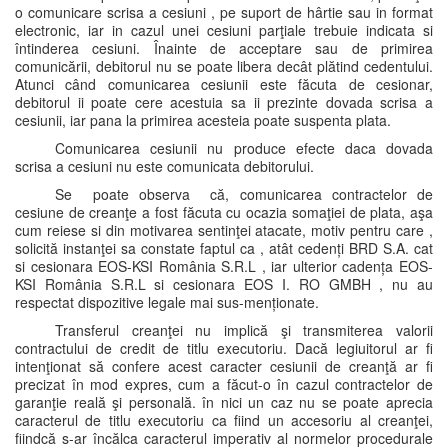
o comunicare scrisa a cesiuni , pe suport de hârtie sau in format
electronic, iar in cazul unei cesiuni parţiale trebuie indicata si
întinderea cesiuni. Înainte de acceptare sau de primirea
comunicării, debitorul nu se poate libera decât plătind cedentului.
Atunci când comunicarea cesiunii este făcuta de cesionar,
debitorul ii poate cere acestuia sa ii prezinte dovada scrisa a
cesiunii, iar pana la primirea acesteia poate suspenta plata.
Comunicarea cesiunii nu produce efecte daca dovada
scrisa a cesiuni nu este comunicata debitorului.
Se poate observa că, comunicarea contractelor de
cesiune de creanţe a fost făcuta cu ocazia somaţiei de plata, aşa
cum reiese si din motivarea sentinţei atacate, motiv pentru care ,
solicită instanţei sa constate faptul ca , atât cedenți BRD S.A. cat
si cesionara EOS-KSI România S.R.L , iar ulterior cadența EOS-
KSI România S.R.L si cesionara EOS I. RO GMBH , nu au
respectat dispozitive legale mai sus-menționate.
Transferul creanţei nu implică şi transmiterea valorii
contractului de credit de titlu executoriu. Dacă legiuitorul ar fi
intenţionat să confere acest caracter cesiunii de creanţă ar fi
precizat în mod expres, cum a făcut-o în cazul contractelor de
garanţie reală şi personală. în nici un caz nu se poate aprecia
caracterul de titlu executoriu ca fiind un accesoriu al creanţei,
fiindcă s-ar încălca caracterul imperativ al normelor procedurale