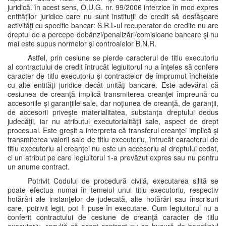
juridică. în acest sens, O.U.G. nr. 99/2006 interzice în mod expres
entităților juridice care nu sunt instituţii de credit să desfăşoare
activităţi cu specific bancar: S.R.L-ul recuperator de credite nu are
dreptul de a percepe dobânzi/penalizări/comisioane bancare şi nu
mai este supus normelor şi controalelor B.N.R.
Astfel, prin cesiune se pierde caracterul de titlu executoriu
al contractului de credit întrucât legiuitorul nu a înţeles să confere
caracter de titlu executoriu şi contractelor de împrumut încheiate
cu alte entităţi juridice decât unităţi bancare. Este adevărat că
cesiunea de creanţă implică transmiterea creanţei împreună cu
accesoriile şi garanţiile sale, dar noţiunea de creanţă, de garanţii,
de accesorii priveşte materialitatea, substanţa dreptului dedus
judecăţii, iar nu atributul executorialităţii sale, aspect de drept
procesual. Este greşit a interpreta că transferul creanţei implică şi
transmiterea valorii sale de titlu executoriu, întrucât caracterul de
titlu executoriu al creanţei nu este un accesoriu al dreptului cedat,
ci un atribut pe care legiuitorul 1-a prevăzut expres sau nu pentru
un anume contract.
Potrivit Codului de procedură civilă, executarea silită se
poate efectua numai în temeiul unui titlu executoriu, respectiv
hotărâri ale instanţelor de judecată, alte hotărâri sau înscrisuri
care, potrivit legii, pot fi puse în executare. Cum legiuitorul nu a
conferit contractului de cesiune de creanţă caracter de titlu