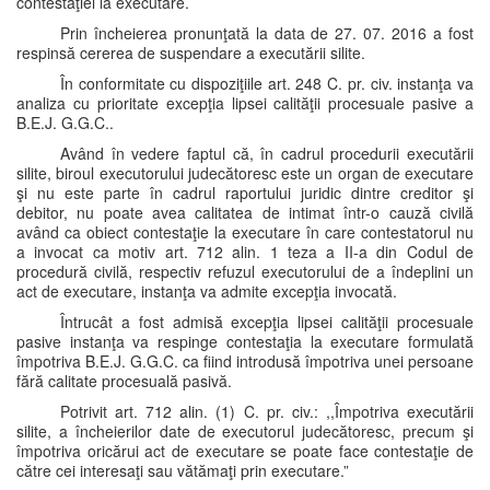
contestaţiei la executare.
Prin încheierea pronunţată la data de 27. 07. 2016 a fost
respinsă cererea de suspendare a executării silite.
În conformitate cu dispoziţiile art. 248 C. pr. civ. instanţa va
analiza cu prioritate excepţia lipsei calităţii procesuale pasive a
B.E.J. G.G.C..
Având în vedere faptul că, în cadrul procedurii executării
silite, biroul executorului judecătoresc este un organ de executare
şi nu este parte în cadrul raportului juridic dintre creditor şi
debitor, nu poate avea calitatea de intimat într-o cauză civilă
având ca obiect contestaţie la executare în care contestatorul nu
a invocat ca motiv art. 712 alin. 1 teza a II-a din Codul de
procedură civilă, respectiv refuzul executorului de a îndeplini un
act de executare, instanţa va admite excepţia invocată.
Întrucât a fost admisă excepţia lipsei calităţii procesuale
pasive instanţa va respinge contestaţia la executare formulată
împotriva B.E.J. G.G.C. ca fiind introdusă împotriva unei persoane
fără calitate procesuală pasivă.
Potrivit art. 712 alin. (1) C. pr. civ.: ,,Împotriva executării
silite, a încheierilor date de executorul judecătoresc, precum şi
împotriva oricărui act de executare se poate face contestaţie de
către cei interesaţi sau vătămaţi prin executare.”