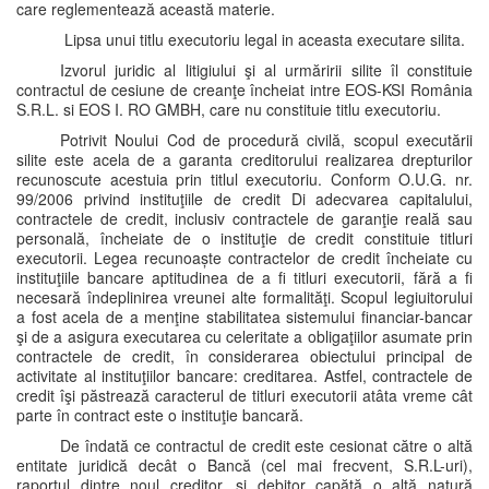
care reglementează această materie.
Lipsa unui titlu executoriu legal in aceasta executare silita.
Izvorul juridic al litigiului şi al urmăririi silite îl constituie
contractul de cesiune de creanţe încheiat intre EOS-KSI România
S.R.L. si EOS I. RO GMBH, care nu constituie titlu executoriu.
Potrivit Noului Cod de procedură civilă, scopul executării
silite este acela de a garanta creditorului realizarea drepturilor
recunoscute acestuia prin titlul executoriu. Conform O.U.G. nr.
99/2006 privind instituţiile de credit Di adecvarea capitalului,
contractele de credit, inclusiv contractele de garanţie reală sau
personală, încheiate de o instituţie de credit constituie titluri
executorii. Legea recunoaște contractelor de credit încheiate cu
instituţiile bancare aptitudinea de a fi titluri executorii, fără a fi
necesară îndeplinirea vreunei alte formalităţi. Scopul legiuitorului
a fost acela de a menţine stabilitatea sistemului financiar-bancar
şi de a asigura executarea cu celeritate a obligaţiilor asumate prin
contractele de credit, în considerarea obiectului principal de
activitate al instituţiilor bancare: creditarea. Astfel, contractele de
credit îşi păstrează caracterul de titluri executorii atâta vreme cât
parte în contract este o instituţie bancară.
De îndată ce contractul de credit este cesionat către o altă
entitate juridică decât o Bancă (cel mai frecvent, S.R.L-uri),
raportul dintre noul creditor ‚şi debitor capătă o altă natură