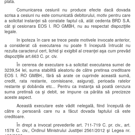
plata.
Comunicarea cesiunii nu produce efecte dacă dovada
scrisa a cesiuni nu este comunicată debitorului, motiv pentru care
a solicitat instanţei să constate faptul că, atât cedenta BRD S.A.
cât şi cesionara EOS I. RO GMBH, nu au respectat dispoziţiile
legale.
In ipoteza în care se trece peste motivele invocate anterior,
a considerat că executarea nu poate fi începută întrucât nu
rezulta caracterul cert, lichid şi exigibil al creanţei aşa cum prevăd
dispoziţiile art.663 C. pr. civ.
În cererea de executare s-a solicitat executarea sumei de
3239,54 lei, suma stabilită aleatoriu de către pretinsa creditoare
EOS I. RO GMBH., fără să arate ce cuprinde această sumă,
credit, rata restante, comisioane, asiguraţi, perioada ratelor
restante şi dobânda etc... Pentru ca instanţa să poată cenzura
suma pretinsă ca şi debit, se impune ca pârâta să precizeze
aceste aspect.
Această executare este vădit nelegală, fiind începută de
către o persoană care nu a făcut dovada faptului că este
creditoare.
În drept a invocat prevederile art. 711-719 C. pr. civ., art.
1578 C. civ., Ordinul Ministrului Justiţiei 2561/2012 şi Legea nr.