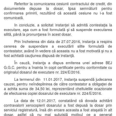
Referitor la comunicarea cesiunii contractului de credit, din
documentele depuse la dosar, lipsa semnăturii pentru
confirmarea primirii, rezultând că această cesiune nu i-a fost
comunicată.
In concluzie, a solicitat instanţei să admită contestaţia la
executare, aşa cum a fost formulată şi să suspende executarea
silită, până la pronunţarea în acest dosar.
Prin încheierea din data de 27.07.2016, instanţa a respins
cererea de suspendare a executării silite formulată de
contestator, având în vedere că aceasta nu a fost motivată şi nu a
fost achitată cauţiunea dispusă de instanţă.
În cauză, instanţa a dispus emiterea unei adrese BEJ
G.G.C. pentru a înainta în copii certificate pentru conformitate cu
originalul dosarul de executare nr. 224/E/2016.
La termenul din 11.01.2017, instanţa suspendă judecarea
cauzei, pentru neîndeplinirea de către contestator a obligaţiei de
a achita suma de 34,50 lei, reprezentând cheltuielile ocazionate
de efectuarea copiei dosarului de executare nr. 224/E/2016.
La data de 12.01.2017, constatând că dovada achitării
contravalorii xerocopierii dosarului a fost depusă la dosar prin
serviciul registratură, însă din eroare aceasta a fost ataşată în alt
dosar, astfel că nu mai subzistă motivul ce a generat