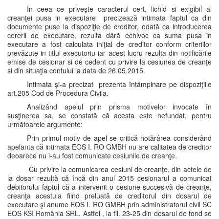
In ceea ce priveşte caracterul cert, lichid si exigibil al
creanţei pusa in executare precizează intimata faptul ca din
documente puse la dispoziţie de creditor, odată ca introducerea
cererii de executare, rezulta dâră echivoc ca suma pusa in
executare a fost calculata iniţial de creditor conform criteriilor
prevăzute in titlul executoriu iar acest lucru rezulta din notificările
emise de cesionar si de cedent cu privire la cesiunea de creanţe
si din situaţia contului la data de 26.05.2015.
Intimata şi-a precizat prezenta întâmpinare pe dispoziţiile
art.205 Cod de Procedura Civila.
Analizând apelul prin prisma motivelor invocate în
susţinerea sa, se constată că acesta este nefundat, pentru
următoarele argumente:
Prin primul motiv de apel se critică hotărârea considerând
apelanta că intimata EOS I. RO GMBH nu are calitatea de creditor
deoarece nu i-au fost comunicate cesiunile de creanţe.
Cu privire la comunicarea cesiuni de creanţe, din actele de
la dosar rezultă că încă din anul 2015 cesionarul a comunicat
debitorului faptul că a intervenit o cesiune succesivă de creanţe,
creanţa acestuia fiind preluată de creditorul din dosarul de
executare şi anume EOS I. RO GMBH prin administratorul civil SC
EOS KSI România SRL. Astfel , la fil. 23-25 din dosarul de fond se