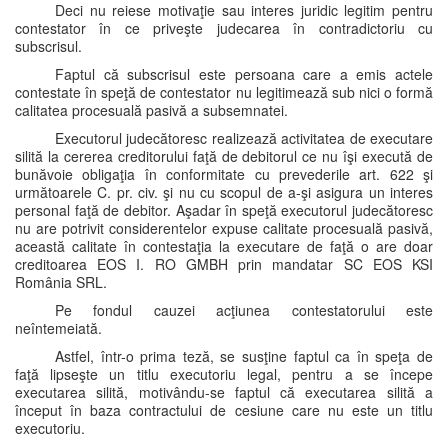
Deci nu reiese motivaţie sau interes juridic legitim pentru
contestator în ce priveşte judecarea în contradictoriu cu
subscrisul.
Faptul că subscrisul este persoana care a emis actele
contestate în speţă de contestator nu legitimează sub nici o formă
calitatea procesuală pasivă a subsemnatei.
Executorul judecătoresc realizează activitatea de executare
silită la cererea creditorului faţă de debitorul ce nu îşi execută de
bunăvoie obligaţia în conformitate cu prevederile art. 622 şi
următoarele C. pr. civ. şi nu cu scopul de a-şi asigura un interes
personal faţă de debitor. Aşadar în speţă executorul judecătoresc
nu are potrivit considerentelor expuse calitate procesuală pasivă,
această calitate în contestaţia la executare de faţă o are doar
creditoarea EOS I. RO GMBH prin mandatar SC EOS KSI
România SRL.
Pe fondul cauzei acţiunea contestatorului este
neîntemeiată.
Astfel, într-o prima teză, se susţine faptul ca în speţa de
faţă lipseşte un titlu executoriu legal, pentru a se începe
executarea silită, motivându-se faptul că executarea silită a
început în baza contractului de cesiune care nu este un titlu
executoriu.