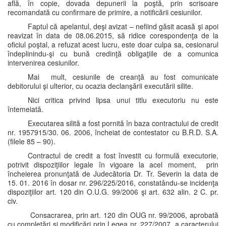
află, în copie, dovada depunerii la poştă, prin scrisoare
recomandată cu confirmare de primire, a notificării cesiunilor.
Faptul că apelantul, deşi avizat – nefiind găsit acasă şi apoi
reavizat în data de 08.06.2015, să ridice corespondenţa de la
oficiul poştal, a refuzat acest lucru, este doar culpa sa, cesionarul
îndeplinindu-şi cu bună credinţă obligaţiile de a comunica
intervenirea cesiunilor.
Mai mult, cesiunile de creanţă au fost comunicate
debitorului şi ulterior, cu ocazia declanşării executării silite.
Nici critica privind lipsa unui titlu executoriu nu este
întemeiată.
Executarea silită a fost pornită în baza contractului de credit
nr. 1957915/30. 06. 2006, încheiat de contestator cu B.R.D. S.A.
(filele 85 – 90).
Contractul de credit a fost învestit cu formulă executorie,
potrivit dispoziţiilor legale în vigoare la acel moment, prin
încheierea pronunţată de Judecătoria Dr. Tr. Severin la data de
15. 01. 2016 în dosar nr. 296/225/2016, constatându-se incidenţa
dispoziţiilor art. 120 din O.U.G. 99/2006 şi art. 632 alin. 2 C. pr.
civ.
Consacrarea, prin art. 120 din OUG nr. 99/2006, aprobată
cu completări şi modificări prin Legea nr. 227/2007, a caracterului