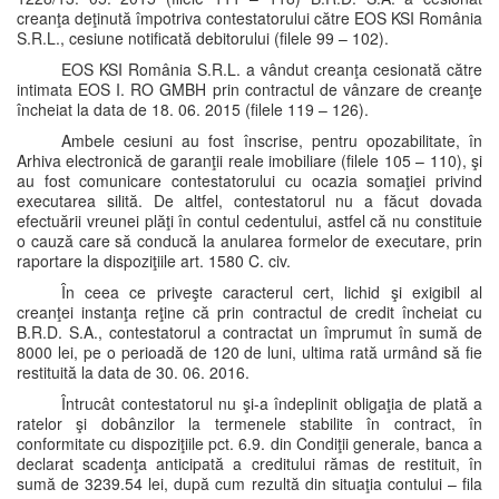
creanţa deţinută împotriva contestatorului către EOS KSI România
S.R.L., cesiune notificată debitorului (filele 99 – 102).
EOS KSI România S.R.L. a vândut creanţa cesionată către
intimata EOS I. RO GMBH prin contractul de vânzare de creanţe
încheiat la data de 18. 06. 2015 (filele 119 – 126).
Ambele cesiuni au fost înscrise, pentru opozabilitate, în
Arhiva electronică de garanţii reale imobiliare (filele 105 – 110), şi
au fost comunicare contestatorului cu ocazia somaţiei privind
executarea silită. De altfel, contestatorul nu a făcut dovada
efectuării vreunei plăţi în contul cedentului, astfel că nu constituie
o cauză care să conducă la anularea formelor de executare, prin
raportare la dispoziţiile art. 1580 C. civ.
În ceea ce priveşte caracterul cert, lichid şi exigibil al
creanţei instanţa reţine că prin contractul de credit încheiat cu
B.R.D. S.A., contestatorul a contractat un împrumut în sumă de
8000 lei, pe o perioadă de 120 de luni, ultima rată urmând să fie
restituită la data de 30. 06. 2016.
Întrucât contestatorul nu şi-a îndeplinit obligaţia de plată a
ratelor şi dobânzilor la termenele stabilite în contract, în
conformitate cu dispoziţiile pct. 6.9. din Condiţii generale, banca a
declarat scadenţa anticipată a creditului rămas de restituit, în
sumă de 3239.54 lei, după cum rezultă din situaţia contului – fila