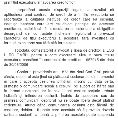
prin titlul executoriu in favoarea creditorilor.
Interpretând aceste dispoziţii legale, a rezultat că
aptitudinea unui contract de credit de a fi titlu executoriu se
raportează la calitatea instituţiei de credit care l-a încheiat,
instituţie bancara care are ca obiect principal de activitate
creditarea, astfel încât, în executarea cu celeritate a obligaţiilor
decurgând din contractele încheiate, legiuitorul a prevăzut
caracterul de titlu executoriu al acestora, fără investirea cu
formulă executorie sau fără altă formalitate.
Totodată, contestatorul a invocat şi lipsa de creditor al EOS
I. RO GMBH. pentru a cere executare silita in baza titlului
executoriu constând în contractul de credit nr. 1957915 din data
de 30/06/2006
• Conform prevederile art. 1578 din Noul Cod Civil, potrivit
căruia, debitorul este ţinut să plătească cesionarului din momentul
în care : accepta cesiunea printr-un înscris cu dată certă,
primeşte o comunicare scrisă a cesiunii, pe suport de hârtie sau
în format electronic, iar în cazul unei cesiuni parţiale trebuie
indicată şi întinderea cesiunii. Înainte de acceptare sau de
primirea comunicării, debitorul nu se poate libera decât plătind
cedentului. Atunci când comunicarea cesiunii este făcută de
cesionar, debitorul ii poate cere acestuia să îi prezinte dovada
scrisa a cesiunii, iar pană la primirea acesteia poate suspenda