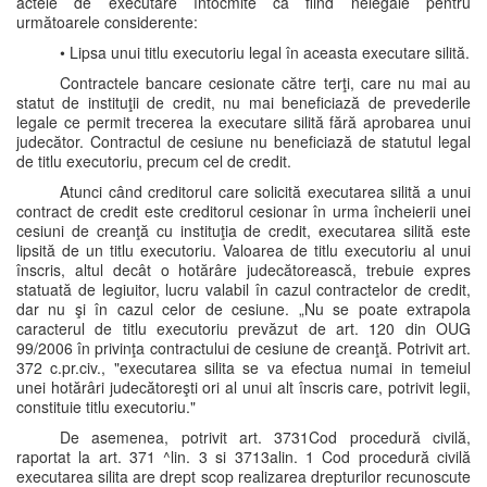
actele de executare întocmite ca fiind nelegale pentru
următoarele considerente:
• Lipsa unui titlu executoriu legal în aceasta executare silită.
Contractele bancare cesionate către terţi, care nu mai au
statut de instituţii de credit, nu mai beneficiază de prevederile
legale ce permit trecerea la executare silită fără aprobarea unui
judecător. Contractul de cesiune nu beneficiază de statutul legal
de titlu executoriu, precum cel de credit.
Atunci când creditorul care solicită executarea silită a unui
contract de credit este creditorul cesionar în urma încheierii unei
cesiuni de creanţă cu instituţia de credit, executarea silită este
lipsită de un titlu executoriu. Valoarea de titlu executoriu al unui
înscris, altul decât o hotărâre judecătorească, trebuie expres
statuată de legiuitor, lucru valabil în cazul contractelor de credit,
dar nu şi în cazul celor de cesiune. „Nu se poate extrapola
caracterul de titlu executoriu prevăzut de art. 120 din OUG
99/2006 în privinţa contractului de cesiune de creanţă. Potrivit art.
372 c.pr.civ., "executarea silita se va efectua numai in temeiul
unei hotărâri judecătoreşti ori al unui alt înscris care, potrivit legii,
constituie titlu executoriu."
De asemenea, potrivit art. 3731Cod procedură civilă,
raportat la art. 371 ^lin. 3 si 3713alin. 1 Cod procedură civilă
executarea silita are drept scop realizarea drepturilor recunoscute