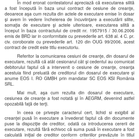
În mod eronat contestatorul apreciază că executarea silită
a fost începută în baza unui contract de cesiune de creanţe,
deoarece aşa cum rezulta din actele de executare emise în dosar
şi avem în vedere încheierea de încuviinţare a executării silite,
somaţia de executare şi actele ulterioare, executarea silită a
început în baza contractului de credit nr. 1957915 / 30.06.2006
emis de BRD iar in conformitate cu prevederile art. 638 al. 4 C. pr.
civ. coroborate cu prevederile art. 120 din OUG 99/2006, acest
contract de credit este titlu executoriu.
Referitor la comunicarea cesiuni de creanţe, din dosarul de
executare, rezultă că atât cesionarul cât şi cedentul au comunicat
debitorului faptul că a intervenit o cesiune de creanţe, creanţa
acestuia fiind preluată de creditorul din dosarul de executare şi
anume EOS I. RO GMBH prin mandatar SC EOS KSI România
SRL.
Mai mult, aşa cum rezulta din dosarul de executare,
cesiunea de creanţe a fost notată şi în AEGRM, devenind astfel
opozabilă faţă de terţi.
In ceea ce priveşte caracterul cert, lichid si exigibil al
creanţei pusă în executare a învederat faptul că din documente
puse la dispoziţie de creditor, odată ca introducerea cererii de
executare, rezultă fără echivoc că suma pusă în executare a fost
calculată iniţial de creditor conform criteriilor prevăzute în titlul