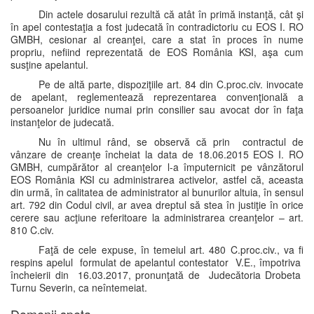
Din actele dosarului rezultă că atât în primă instanţă, cât şi
în apel contestaţia a fost judecată în contradictoriu cu EOS I. RO
GMBH, cesionar al creanţei, care a stat în proces în nume
propriu, nefiind reprezentată de EOS România KSI, aşa cum
susţine apelantul.
Pe de altă parte, dispoziţiile art. 84 din C.proc.civ. invocate
de apelant, reglementează reprezentarea convenţională a
persoanelor juridice numai prin consilier sau avocat dor în faţa
instanţelor de judecată.
Nu în ultimul rând, se observă că prin contractul de
vânzare de creanţe încheiat la data de 18.06.2015 EOS I. RO
GMBH, cumpărător al creanţelor l-a împuternicit pe vânzătorul
EOS România KSI cu administrarea activelor, astfel că, aceasta
din urmă, în calitatea de administrator al bunurilor altuia, în sensul
art. 792 din Codul civil, ar avea dreptul să stea în justiţie în orice
cerere sau acţiune referitoare la administrarea creanţelor – art.
810 C.civ.
Faţă de cele expuse, în temeiul art. 480 C.proc.civ., va fi
respins apelul formulat de apelantul contestator V.E., împotriva
încheierii din 16.03.2017, pronunţată de Judecătoria Drobeta
Turnu Severin, ca neîntemeiat.