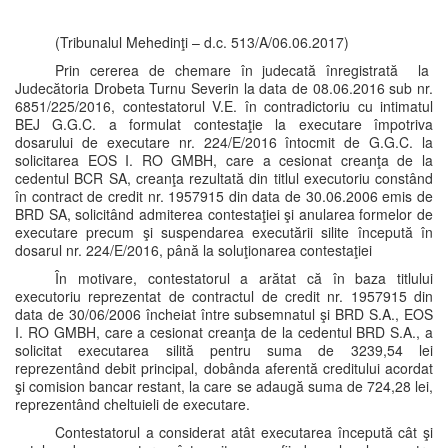
(Tribunalul Mehedinţi – d.c. 513/A/06.06.2017)
Prin cererea de chemare în judecată înregistrată la
Judecătoria Drobeta Turnu Severin la data de 08.06.2016 sub nr.
6851/225/2016, contestatorul V.E. în contradictoriu cu intimatul
BEJ G.G.C. a formulat contestaţie la executare împotriva
dosarului de executare nr. 224/E/2016 întocmit de G.G.C. la
solicitarea EOS I. RO GMBH, care a cesionat creanţa de la
cedentul BCR SA, creanţa rezultată din titlul executoriu constând
în contract de credit nr. 1957915 din data de 30.06.2006 emis de
BRD SA, solicitând admiterea contestaţiei şi anularea formelor de
executare precum şi suspendarea executării silite începută în
dosarul nr. 224/E/2016, până la soluţionarea contestaţiei
În motivare, contestatorul a arătat că în baza titlului
executoriu reprezentat de contractul de credit nr. 1957915 din
data de 30/06/2006 încheiat între subsemnatul şi BRD S.A., EOS
I. RO GMBH, care a cesionat creanţa de la cedentul BRD S.A., a
solicitat executarea silită pentru suma de 3239,54 lei
reprezentând debit principal, dobânda aferentă creditului acordat
şi comision bancar restant, la care se adaugă suma de 724,28 lei,
reprezentând cheltuieli de executare.
Contestatorul a considerat atât executarea începută cât şi