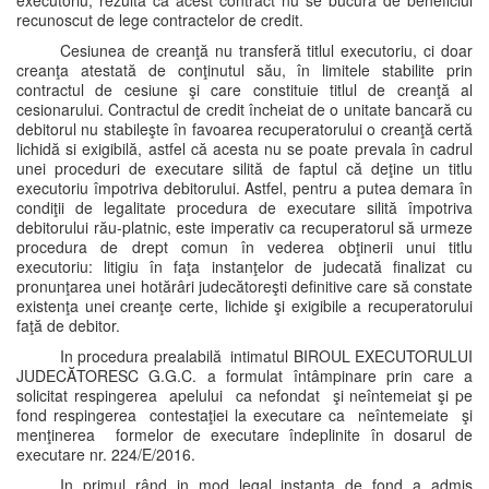
executoriu, rezultă că acest contract nu se bucură de beneficiul
recunoscut de lege contractelor de credit.
Cesiunea de creanţă nu transferă titlul executoriu, ci doar
creanţa atestată de conţinutul său, în limitele stabilite prin
contractul de cesiune şi care constituie titlul de creanţă al
cesionarului. Contractul de credit încheiat de o unitate bancară cu
debitorul nu stabileşte în favoarea recuperatorului o creanţă certă
lichidă si exigibilă, astfel că acesta nu se poate prevala în cadrul
unei proceduri de executare silită de faptul că deţine un titlu
executoriu împotriva debitorului. Astfel, pentru a putea demara în
condiţii de legalitate procedura de executare silită împotriva
debitorului rău-platnic, este imperativ ca recuperatorul să urmeze
procedura de drept comun în vederea obţinerii unui titlu
executoriu: litigiu în faţa instanţelor de judecată finalizat cu
pronunţarea unei hotărâri judecătoreşti definitive care să constate
existenţa unei creanţe certe, lichide şi exigibile a recuperatorului
faţă de debitor.
In procedura prealabilă intimatul BIROUL EXECUTORULUI
JUDECĂTORESC G.G.C. a formulat întâmpinare prin care a
solicitat respingerea apelului ca nefondat şi neîntemeiat şi pe
fond respingerea contestaţiei la executare ca neîntemeiate şi
menţinerea formelor de executare îndeplinite în dosarul de
executare nr. 224/E/2016.
In primul rând in mod legal instanţa de fond a admis