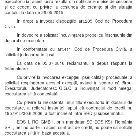
executoriu iar acest lucru rezulta din notificările emise de cesionar
şi de cedent cu privire la cesiunea de creanţe şi din situaţia
contului la data de 26.05.2015.
In drept a invocat dispoziţiile art.205 Cod de Procedura
Civila.
In dovedire a solicitat încuviinţarea probei cu înscrisurile din
dosarul de executare.
In conformitate cu art.411 Cod de Procedura Civilă, a
solicitat judecarea în lipsă.
La data de 05.07.2016 reclamantul a depus răspuns la
întâmpinare.
Cu privire la invocarea excepţiei lipsei calităţii procesuale, a
solicitat respingerea acestei excepţii, având în vedere că Biroul
Executorului Judecătoresc G.G.C. a încuviinţat în mod nelegal
executarea silită contestată.
Cu privire la inexistenta unui titlu executoriu în dosarul de
executare, a reiterat instanţei faptul că contractul de credit nr.
1957915/30.6.2006, a fost încheiat între BRD şi subsemnatul.
EOS I. RO GMBH, prin mandatar SC EOS KS1 România
SRL, nefiind parte în acest contract de credit, nu poate să solicite
executarea silită in baza acestuia.