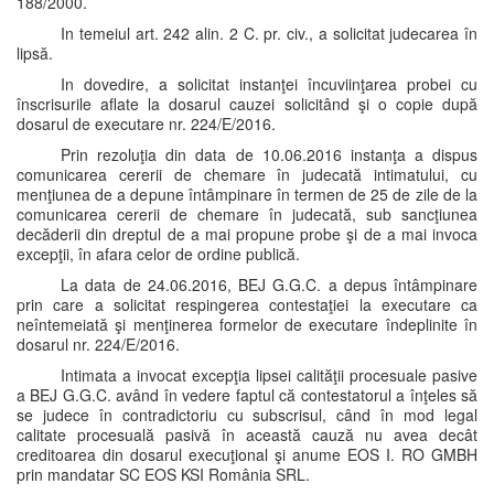
188/2000.
In temeiul art. 242 alin. 2 C. pr. civ., a solicitat judecarea în
lipsă.
In dovedire, a solicitat instanţei încuviinţarea probei cu
înscrisurile aflate la dosarul cauzei solicitând şi o copie după
dosarul de executare nr. 224/E/2016.
Prin rezoluţia din data de 10.06.2016 instanţa a dispus
comunicarea cererii de chemare în judecată intimatului, cu
menţiunea de a depune întâmpinare în termen de 25 de zile de la
comunicarea cererii de chemare în judecată, sub sancţiunea
decăderii din dreptul de a mai propune probe şi de a mai invoca
excepţii, în afara celor de ordine publică.
La data de 24.06.2016, BEJ G.G.C. a depus întâmpinare
prin care a solicitat respingerea contestaţiei la executare ca
neîntemeiată şi menţinerea formelor de executare îndeplinite în
dosarul nr. 224/E/2016.
Intimata a invocat excepţia lipsei calităţii procesuale pasive
a BEJ G.G.C. având în vedere faptul că contestatorul a înţeles să
se judece în contradictoriu cu subscrisul, când în mod legal
calitate procesuală pasivă în această cauză nu avea decât
creditoarea din dosarul execuţional şi anume EOS I. RO GMBH
prin mandatar SC EOS KSI România SRL.