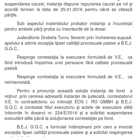
suspendarea cauzei, instanţa dispune repunerea cauzei pe rol şi
acordă termen la data de 25.01.2016 pentru când se citează
părţile.
Sub aspectul materialului probator instanţa a încuviinţat
pentru ambele părţi proba cu înscrisurile de la dosar.
Judecătoria Drobeta Turnu Severin prin încheierea supusă
apelului a admis excepţia lipsei calităţii procesuale pasive a B.E.J.
G.G.C..
Respinge contestaţia la executare formulată de V.E., ca
fiind introdusă împotriva unei persoane fără calitate procesuală
pasivă.
Respinge contestaţia la executare formulată de V.E., ca
neîntemeiată.
Pentru a pronunţa această soluţie instanţa de fond a
reţinut .prin cererea adresată instanţei de judecată, contestatorul
V.E. în contradictoriu cu intimaţii EOS I. RO GMBH şi B.E.J.
G.G.C. a contestat titlul executoriu şi actele de executare silită
întocmite în dosarul nr. 224/E/2016 şi a solicitat suspendarea
executării silite până la soluţionarea contestaţiei pe fond.
B.E.J. G.G.C. a formulat întâmpinare prin care a invocat
excepţia lipsei calităţii procesuale pasive şi a solicitat respingerea