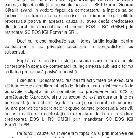
excepţia lipsei calităţii procesuale pasive a BEJ Guran Georae
Cătălin având in vedere faptul ca contestatorul a înţeles sa se
judece in contradictoriu cu subscrisul, cand in mod legal calitate
procesuala pasiva in aceasta cauza nu avea decât creditoarea
din dosarul meu execuțional si anume EOS I. RO GMBH prin
mandatar SC EOS KSI România SRL.
Deci nu reiese motivaţie sau interes juridic legitim pentru
contestator în ce priveşte judecarea în contradictoriu cu
subscrisul.
Faptul că subscrisul este persoana care a emis actele
contestate în speţă de contestator nu legitimează sub nici o forma
calitatea procesuală pasivă a noastră.
Executorul judecătoresc realizează activitatea de executare
silită la cererea creditorului faţă de debitorul ce nu îşi execută de
bunăvoie obligaţia în conformitate cu prevederile art. 622 si
următoarele C.proc.civ. şi nu cu scopul de a-şi asigura un interes
personal faţă de debitor. Aşadar în speţă executorul judecătoresc
nu are potrivit considerentelor expuse calitate procesuală pasivă,
această calitate în contestaţia la executare de faţă o are doar
creditoarea EOS I. RO GMBH prin mandatar SC EOS KSI
România SRL.
Pe fondul cauzei va învederam faptul ca si prin motivele de