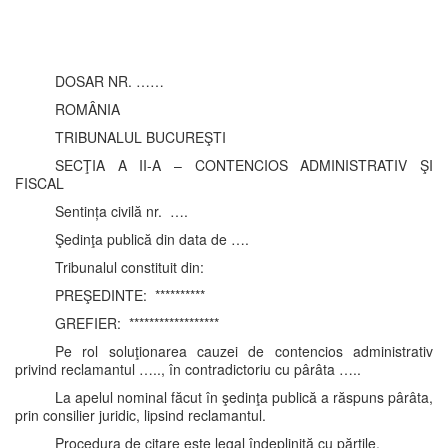
DOSAR NR. ……
ROMÂNIA
TRIBUNALUL BUCUREŞTI
SECŢIA A II-A – CONTENCIOS ADMINISTRATIV ŞI
FISCAL
Sentința civilă nr. ….
Şedinţa publică din data de ….
Tribunalul constituit din:
PREŞEDINTE: **********
GREFIER: ******************
Pe rol soluţionarea cauzei de contencios administrativ
privind reclamantul ….., în contradictoriu cu pârâta …..
La apelul nominal făcut în şedinţa publică a răspuns pârâta,
prin consilier juridic, lipsind reclamantul.
Procedura de citare este legal îndeplinită cu părțile.