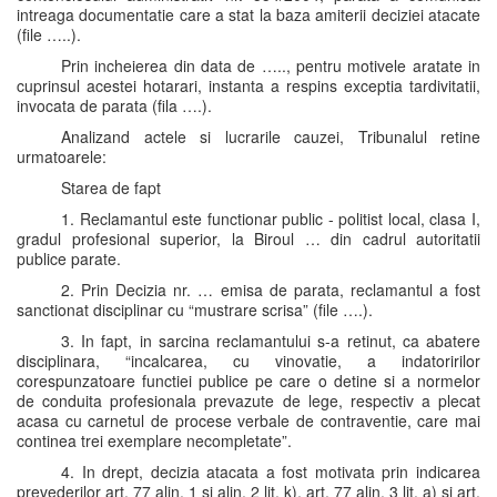
intreaga documentatie care a stat la baza amiterii deciziei atacate
(file …..).
Prin incheierea din data de ….., pentru motivele aratate in
cuprinsul acestei hotarari, instanta a respins exceptia tardivitatii,
invocata de parata (fila ….).
Analizand actele si lucrarile cauzei, Tribunalul retine
urmatoarele:
Starea de fapt
1. Reclamantul este functionar public - politist local, clasa I,
gradul profesional superior, la Biroul … din cadrul autoritatii
publice parate.
2. Prin Decizia nr. … emisa de parata, reclamantul a fost
sanctionat disciplinar cu “mustrare scrisa” (file ….).
3. In fapt, in sarcina reclamantului s-a retinut, ca abatere
disciplinara, “incalcarea, cu vinovatie, a indatoririlor
corespunzatoare functiei publice pe care o detine si a normelor
de conduita profesionala prevazute de lege, respectiv a plecat
acasa cu carnetul de procese verbale de contraventie, care mai
continea trei exemplare necompletate”.
4. In drept, decizia atacata a fost motivata prin indicarea
prevederilor art. 77 alin. 1 si alin. 2 lit. k), art. 77 alin. 3 lit. a) si art.