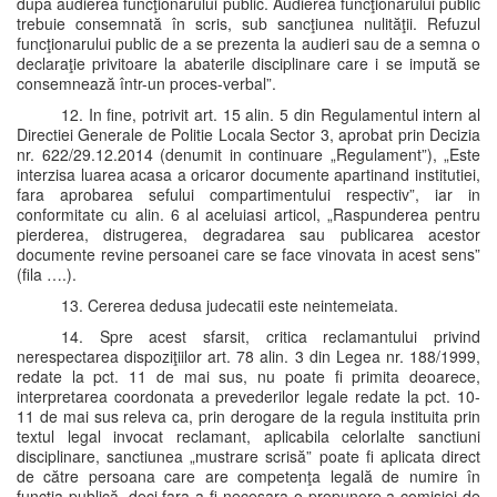
după audierea funcţionarului public. Audierea funcţionarului public
trebuie consemnată în scris, sub sancţiunea nulităţii. Refuzul
funcţionarului public de a se prezenta la audieri sau de a semna o
declaraţie privitoare la abaterile disciplinare care i se impută se
consemnează într-un proces-verbal”.
12. In fine, potrivit art. 15 alin. 5 din Regulamentul intern al
Directiei Generale de Politie Locala Sector 3, aprobat prin Decizia
nr. 622/29.12.2014 (denumit in continuare „Regulament”), „Este
interzisa luarea acasa a oricaror documente apartinand institutiei,
fara aprobarea sefului compartimentului respectiv”, iar in
conformitate cu alin. 6 al aceluiasi articol, „Raspunderea pentru
pierderea, distrugerea, degradarea sau publicarea acestor
documente revine persoanei care se face vinovata in acest sens”
(fila ….).
13. Cererea dedusa judecatii este neintemeiata.
14. Spre acest sfarsit, critica reclamantului privind
nerespectarea dispoziţiilor art. 78 alin. 3 din Legea nr. 188/1999,
redate la pct. 11 de mai sus, nu poate fi primita deoarece,
interpretarea coordonata a prevederilor legale redate la pct. 10-
11 de mai sus releva ca, prin derogare de la regula instituita prin
textul legal invocat reclamant, aplicabila celorlalte sanctiuni
disciplinare, sanctiunea „mustrare scrisă” poate fi aplicata direct
de către persoana care are competenţa legală de numire în
funcţia publică, deci fara a fi necesara o propunere a comisiei de