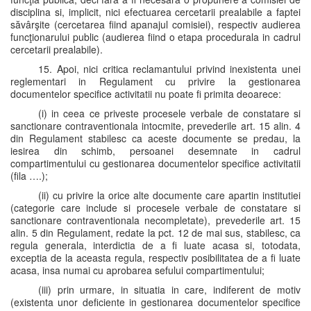
disciplina si, implicit, nici efectuarea cercetarii prealabile a faptei
săvârşite (cercetarea fiind apanajul comisiei), respectiv audierea
funcţionarului public (audierea fiind o etapa procedurala in cadrul
cercetarii prealabile).
15. Apoi, nici critica reclamantului privind inexistenta unei
reglementari in Regulament cu privire la gestionarea
documentelor specifice activitatii nu poate fi primita deoarece:
(i) in ceea ce priveste procesele verbale de constatare si
sanctionare contraventionala intocmite, prevederile art. 15 alin. 4
din Regulament stabilesc ca aceste documente se predau, la
iesirea din schimb, persoanei desemnate in cadrul
compartimentului cu gestionarea documentelor specifice activitatii
(fila ….);
(ii) cu privire la orice alte documente care apartin institutiei
(categorie care include si procesele verbale de constatare si
sanctionare contraventionala necompletate), prevederile art. 15
alin. 5 din Regulament, redate la pct. 12 de mai sus, stabilesc, ca
regula generala, interdictia de a fi luate acasa si, totodata,
exceptia de la aceasta regula, respectiv posibilitatea de a fi luate
acasa, insa numai cu aprobarea sefului compartimentului;
(iii) prin urmare, in situatia in care, indiferent de motiv
(existenta unor deficiente in gestionarea documentelor specifice