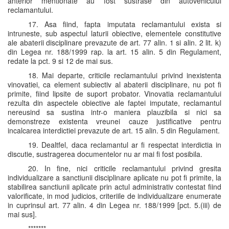
anterior mentionate au fost sustrase din autovehiculul
reclamantului.
17. Asa fiind, fapta imputata reclamantului exista si
intruneste, sub aspectul laturii obiective, elementele constitutive
ale abaterii disciplinare prevazute de art. 77 alin. 1 si alin. 2 lit. k)
din Legea nr. 188/1999 rap. la art. 15 alin. 5 din Regulament,
redate la pct. 9 si 12 de mai sus.
18. Mai departe, criticile reclamantului privind inexistenta
vinovatiei, ca element subiectiv al abaterii disciplinare, nu pot fi
primite, fiind lipsite de suport probator. Vinovatia reclamantului
rezulta din aspectele obiective ale faptei imputate, reclamantul
nereusind sa sustina intr-o maniera plauzibila si nici sa
demonstreze existenta vreunei cauze justificative pentru
incalcarea interdictiei prevazute de art. 15 alin. 5 din Regulament.
19. Dealtfel, daca reclamantul ar fi respectat interdictia in
discutie, sustragerea documentelor nu ar mai fi fost posibila.
20. In fine, nici criticile reclamantului privind gresita
individualizare a sanctiunii disciplinare aplicate nu pot fi primite, la
stabilirea sanctiunii aplicate prin actul administrativ contestat fiind
valorificate, in mod judicios, criteriile de individualizare enumerate
in cuprinsul art. 77 alin. 4 din Legea nr. 188/1999 [pct. 5.(iii) de
mai sus].
*******