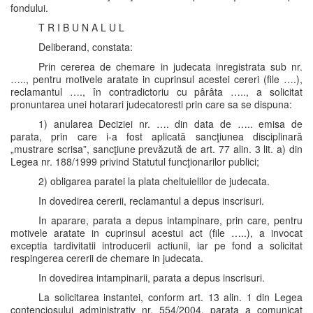
fondului.
T R I B U N A L U L
Deliberand, constata:
Prin cererea de chemare in judecata inregistrata sub nr.
….., pentru motivele aratate in cuprinsul acestei cereri (file ….),
reclamantul …., în contradictoriu cu pârâta ….., a solicitat
pronuntarea unei hotarari judecatoresti prin care sa se dispuna:
1) anularea Deciziei nr. …. din data de ….. emisa de
parata, prin care i-a fost aplicată sancţiunea disciplinară
„mustrare scrisa”, sancţiune prevăzută de art. 77 alin. 3 lit. a) din
Legea nr. 188/1999 privind Statutul funcţionarilor publici;
2) obligarea paratei la plata cheltuielilor de judecata.
In dovedirea cererii, reclamantul a depus inscrisuri.
In aparare, parata a depus intampinare, prin care, pentru
motivele aratate in cuprinsul acestui act (file …..), a invocat
exceptia tardivitatii introducerii actiunii, iar pe fond a solicitat
respingerea cererii de chemare in judecata.
In dovedirea intampinarii, parata a depus inscrisuri.
La solicitarea instantei, conform art. 13 alin. 1 din Legea
contenciosului administrativ nr. 554/2004, parata a comunicat