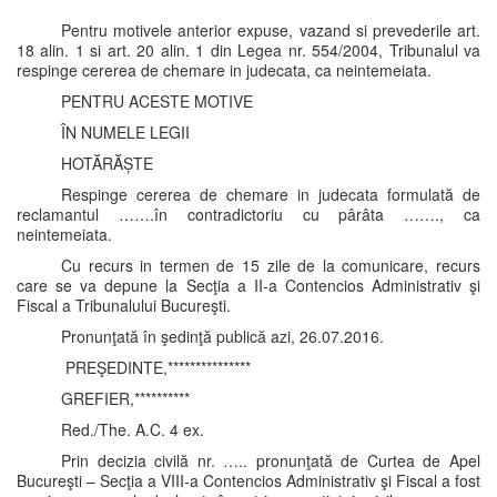
Pentru motivele anterior expuse, vazand si prevederile art.
18 alin. 1 si art. 20 alin. 1 din Legea nr. 554/2004, Tribunalul va
respinge cererea de chemare in judecata, ca neintemeiata.
PENTRU ACESTE MOTIVE
ÎN NUMELE LEGII
HOTĂRĂȘTE
Respinge cererea de chemare in judecata formulată de
reclamantul …….în contradictoriu cu pârâta ……., ca
neintemeiata.
Cu recurs in termen de 15 zile de la comunicare, recurs
care se va depune la Secţia a II-a Contencios Administrativ şi
Fiscal a Tribunalului Bucureşti.
Pronunţată în şedinţă publică azi, 26.07.2016.
PREŞEDINTE,***************
GREFIER,**********
Red./The. A.C. 4 ex.
Prin decizia civilă nr. ….. pronunţată de Curtea de Apel
Bucureşti – Secţia a VIII-a Contencios Administrativ şi Fiscal a fost