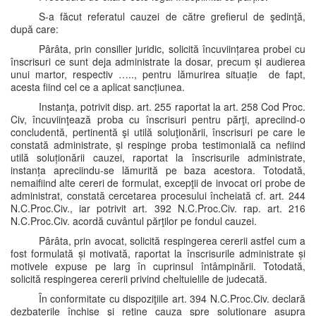
S-a făcut referatul cauzei de către grefierul de şedinţă,
după care:
Pârâta, prin consilier juridic, solicită încuviințarea probei cu
înscrisuri ce sunt deja administrate la dosar, precum și audierea
unui martor, respectiv ….., pentru lămurirea situație de fapt,
acesta fiind cel ce a aplicat sancțiunea.
Instanţa, potrivit disp. art. 255 raportat la art. 258 Cod Proc.
Civ, încuviinţează proba cu înscrisuri pentru părţi, apreciind-o
concludentă, pertinentă şi utilă soluţionării, înscrisuri pe care le
constată administrate, și respinge proba testimonială ca nefiind
utilă soluționării cauzei, raportat la înscrisurile administrate,
instanța apreciindu-se lămurită pe baza acestora. Totodată,
nemaifiind alte cereri de formulat, excepţii de invocat ori probe de
administrat, constată cercetarea procesului încheiată cf. art. 244
N.C.Proc.Civ., iar potrivit art. 392 N.C.Proc.Civ. rap. art. 216
N.C.Proc.Civ. acordă cuvântul părţilor pe fondul cauzei.
Pârâta, prin avocat, solicită respingerea cererii astfel cum a
fost formulată și motivată, raportat la înscrisurile administrate și
motivele expuse pe larg în cuprinsul întâmpinării. Totodată,
solicită respingerea cererii privind cheltuielile de judecată.
În conformitate cu dispoziţiile art. 394 N.C.Proc.Civ. declară
dezbaterile închise şi reţine cauza spre soluționare asupra