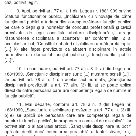
caz, potrivit legii”.
9. Apoi, potrivit art. 77 alin. 1 din Legea nr. 188/1999 privind
Statutul functionarilor publici, „Încălcarea cu vinovăţie de către
funcţionarii publici a îndatoririlor corespunzătoare funcţiei publice
pe care o deţin şi a normelor de conduită profesională şi civică
prevăzute de lege constituie abatere disciplinară şi atrage
răspunderea disciplinară a acestora”, iar conform alin. 2 al
aceluiasi articol, “Constituie abateri disciplinare următoarele fapte:
[…] k) alte fapte prevăzute ca abateri disciplinare în actele
normative din domeniul funcţiei publice şi funcţionarilor publici
[…]”.
10. In continuare, potrivit art. 77 alin. 3 lit. a) din Legea nr.
188/1999, „Sancţiunile disciplinare sunt: [...] mustrare scrisă [...]”,
iar potrivit art. 78 alin. 1 din acelasi act normativ, „Sancţiunea
disciplinară prevăzută la art. 77 alin. (3) lit. a) se poate aplica
direct de către persoana care are competenţa legală de numire în
funcţia publică”.
11. Mai departe, conform art. 78 alin. 2 din Legea nr.
188/1999, „Sancţiunile disciplinare prevăzute la art. 77 alin. (3) lit.
b)-e) se aplică de persoana care are competenţa legală de
numire în funcţia publică, la propunerea comisiei de disciplină”, iar
potrivit alin. 3 al aceluiasi articol, „Sancţiunile disciplinare nu pot fi
aplicate decât după cercetarea prealabilă a faptei săvârşite şi