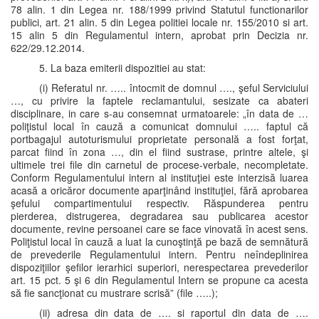
78 alin. 1 din Legea nr. 188/1999 privind Statutul functionarilor
publici, art. 21 alin. 5 din Legea politiei locale nr. 155/2010 si art.
15 alin 5 din Regulamentul intern, aprobat prin Decizia nr.
622/29.12.2014.
5. La baza emiterii dispozitiei au stat:
(i) Referatul nr. ….. întocmit de domnul …., şeful Serviciului
…, cu privire la faptele reclamantului, sesizate ca abateri
disciplinare, in care s-au consemnat urmatoarele: „în data de …
poliţistul local în cauză a comunicat domnului ….. faptul că
portbagajul autoturismului proprietate personală a fost forţat,
parcat fiind în zona …, din el fiind sustrase, printre altele, şi
ultimele trei file din carnetul de procese-verbale, necompletate.
Conform Regulamentului intern al instituţiei este interzisă luarea
acasă a oricăror documente aparţinând instituţiei, fără aprobarea
şefului compartimentului respectiv. Răspunderea pentru
pierderea, distrugerea, degradarea sau publicarea acestor
documente, revine persoanei care se face vinovată în acest sens.
Poliţistul local în cauză a luat la cunoştinţă pe bază de semnătură
de prevederile Regulamentului intern. Pentru neîndeplinirea
dispoziţiilor şefilor ierarhici superiori, nerespectarea prevederilor
art. 15 pct. 5 şi 6 din Regulamentul Intern se propune ca acesta
să fie sancţionat cu mustrare scrisă” (file …..);
(ii) adresa din data de …. si raportul din data de ….