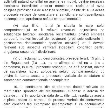
activitatii putand constitui un asemenea motiv), devine necesara
incalcarea interdictiei anterior mentionate, reclamantul avea
obligatia profesionala de a solicita si obtine, inainte de a lua acasa
procesele verbale de constatare si sanctionare contraventionala
necompletate, aprobarea sefului compartimentului;
(iv) asa fiind, numai in situatia in care seful
compartimentului ar fi refuzat (eventual nejustificat) sa
solutioneze favorabil solicitarea reclamantului privind emiterea
aprobarii, motivul invocat de reclamant (pretinsele deficiente in
gestionarea documentelor specifice activitatii) ar fi devenit
relevant sub aspectul verificarii indeplinirii conditiilor pentru
angajarea raspunderii disciplinare;
(v) or, reclamantul, desi cunostea prevederile art. 15 alin. 5
din Regulament (fila ….), nu a afirmat si nici nu a tins a
demonstra, in cursul prezentei proceduri, ca ar fi solicitat, inainte
de savarsirea faptei, aprobarea sefului compartimentului cu
privire la luarea acasa a proceselor verbale de constatare si
sanctionare contraventionala necompletate.
16. In continuare, din coroborarea datelor relevate de
marturisirile spontane ale reclamantului cuprinse in adresa din
data de …. si in raportul din data de … (file ….), rezulta ca acesta
a plecat acasa cu carnetul de procese verbale de contraventie
care continea trei exemplare necompletate si ca documentele