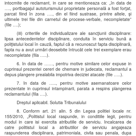
intocmite de reclamant, in care se mentioneaza ca: „în data de
…., portbagajul autoturismului proprietate personală a fost forţat,
parcat fiind în zona …., din el fiind sustrase, printre altele, şi
ultimele trei file din carnetul de procese-verbale, necompletate”
(file ….);
(iii) criteriile de individualizare ale sancţiunii disciplinare:
lipsa antecedentelor disciplinare, conduita în serviciu bună a
poliţistului local în cauză, faptul că a recunoscut fapta disciplinară,
fapta nu a avut urmări deosebite întrucât cele trei exemplare erau
necompletate (fila …..).
6. In data de ……, pentru motive similare celor expuse in
cuprinsul prezentei cereri de chemare in judecata, reclamantul a
depus plangere prealabila impotriva deciziei atacate (file …..).
7. In data de ….., pentru motive asemanatoare celor
prezentate in cuprinsul intampinarii, parata a respins plangerea
reclamantului (fila ….).
Dreptul aplicabil. Solutia Tribunalului
8. Conform art. 21 alin. 5 din Legea politiei locale nr.
155/2010, „Politistul local raspunde, in conditiile legii, pentru
modul in care isi exercita atributiile de serviciu. Incalcarea de
catre politistul local a atributiilor de serviciu angajeaza
raspunderea disciplinara, patrimoniala, civila sau penala, dupa