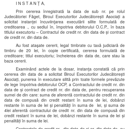
I N S T A N Ț A,
Prin cererea înregistrată la data de sub nr. pe rolul
Judecătoriei Făget, Biroul Executorilor Judecătorești Asociați a
solicitat instanţei încuviinţarea executării silite formulată de
creditoarea ., cu sediul în, împotriva debitorului O.C.P., în baza
titlului executoriu – Contractul de credit nr. din data de și contract
de credit nr. din data de.
Au fost ataşate cererii, legal timbrate cu taxă judiciară de
timbru de 20 lei, în copie certificată, cererea formulată de
creditoare; titlul executoriu; încheierea din data de, care stau la
baza cererii.
Examinând actele de la dosar, instanţa constată că prin
cererea din data de a solicitat Biroul Executorilor Judecătorești
Asociați, punerea în executare silită prin toate formele prevăzute
de lege împotriva debitorului OCP, a Contractului de credit nr. din
data de și contract de credit nr. din data de, pentru recuperarea
sumei de din care: suma de aferentă contractului de credit nr. din
data de compusă din credit restant în suma de lei, dobânzi
restante în suma de lei și penalități în suma de lei, și suma de
4lei aferentă contractului de credit nr. din data de compusă din
credit restant în suma de lei, dobânzi restante în suma de lei și
penalități în suma de lei.
Contractele de credit nr. din data de și nr. din data de, au