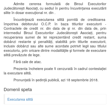
Admite cererea formulată de Biroul Executorilor
Judecătorești Asociați, cu sediul în pentru încuviințarea executării
silite în dosar execuţional nr. din .
Încuviinţează executarea silită pornită de creditoarea
împotriva debitorului O.C.P. în baza titlurilor executorii -
Contractele de credit nr. din data de și nr. din data de, prin
intermediul Biroul Executorilor Judecătorești Asociați, pentru
recuperarea sumei de lei reprezentând credit restant, suma
dobânzi restante și penalități, stabilită prin titlurile executorii,
inclusiv dobânzi sau alte sume acordate potrivit legii sau titlului
executoriu, prin oricare dintre modalităţile şi formele de executare
silită prevăzute de lege.
Fără cale de atac.
Prezenta încheiere poate fi cenzurată în cadrul contestației
la executare silită.
Pronunțată în ședință publică, azi 18 septembrie 2018.
Domenii speta
Executarea silită