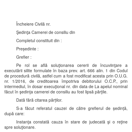
Încheiere Civilă nr.
Şedinţa Camerei de consiliu din
Completul constituit din :
Președinte :
Grefier :
Pe rol se află soluţionarea cererii de încuviinţare a
executării silite formulate în baza prev. art. 666 alin. 1 din Codul
de procedură civilă, astfel cum a fost modificat acesta prin O.U.G.
nr. 1/2016, de creditoarea împotriva debitorului O.C.P., prin
intermediul, în dosar execuţional nr. din data de La apelul nominal
făcut în şedinţa camerei de consiliu au fost lipsă părţile.
Dată fără citarea părților.
S-a făcut referatul cauzei de către grefierul de ședință,
după care:
Instanţa constată cauza în stare de judecată şi o reţine
spre soluţionare.