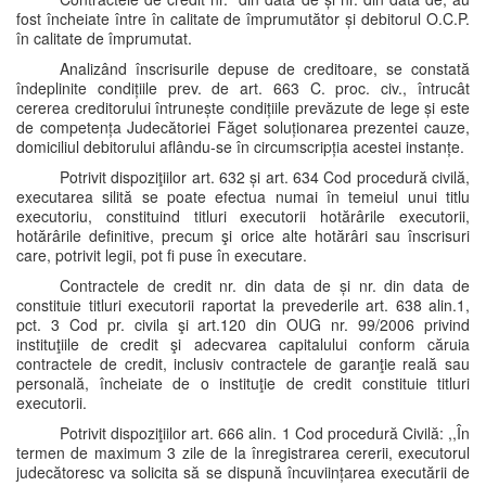
fost încheiate între în calitate de împrumutător și debitorul O.C.P.
în calitate de împrumutat.
Analizând înscrisurile depuse de creditoare, se constată
îndeplinite condițiile prev. de art. 663 C. proc. civ., întrucât
cererea creditorului întrunește condițiile prevăzute de lege și este
de competența Judecătoriei Făget soluționarea prezentei cauze,
domiciliul debitorului aflându-se în circumscripția acestei instanțe.
Potrivit dispoziţiilor art. 632 și art. 634 Cod procedură civilă,
executarea silită se poate efectua numai în temeiul unui titlu
executoriu, constituind titluri executorii hotărârile executorii,
hotărârile definitive, precum şi orice alte hotărâri sau înscrisuri
care, potrivit legii, pot fi puse în executare.
Contractele de credit nr. din data de și nr. din data de
constituie titluri executorii raportat la prevederile art. 638 alin.1,
pct. 3 Cod pr. civila şi art.120 din OUG nr. 99/2006 privind
instituţiile de credit şi adecvarea capitalului conform căruia
contractele de credit, inclusiv contractele de garanţie reală sau
personală, încheiate de o instituţie de credit constituie titluri
executorii.
Potrivit dispoziţiilor art. 666 alin. 1 Cod procedură Civilă: ,,În
termen de maximum 3 zile de la înregistrarea cererii, executorul
judecătoresc va solicita să se dispună încuviințarea executării de