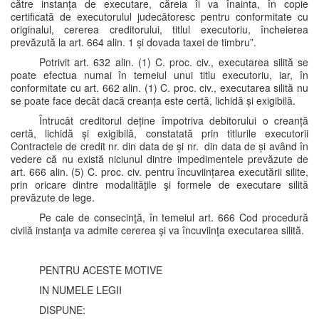
către instanța de executare, căreia îi va înainta, în copie
certificată de executorulul judecătoresc pentru conformitate cu
originalul, cererea creditorului, titlul executoriu, încheierea
prevăzută la art. 664 alin. 1 și dovada taxei de timbru”.
Potrivit art. 632 alin. (1) C. proc. civ., executarea silită se
poate efectua numai în temeiul unui titlu executoriu, iar, în
conformitate cu art. 662 alin. (1) C. proc. civ., executarea silită nu
se poate face decât dacă creanța este certă, lichidă și exigibilă.
Întrucât creditorul deține împotriva debitorului o creanță
certă, lichidă și exigibilă, constatată prin titlurile executorii
Contractele de credit nr. din data de și nr. din data de și având în
vedere că nu există niciunul dintre impedimentele prevăzute de
art. 666 alin. (5) C. proc. civ. pentru încuviințarea executării silite,
prin oricare dintre modalităţile şi formele de executare silită
prevăzute de lege.
Pe cale de consecinţă, în temeiul art. 666 Cod procedură
civilă instanţa va admite cererea şi va încuviinţa executarea silită.
PENTRU ACESTE MOTIVE
IN NUMELE LEGII
DISPUNE: