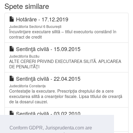
Spete similare
Hotărâre - 17.12.2019
Judecătoria Sectorul 6 București
Încuviinţare executare silită – titlul executoriu constând în
contract de credit
Sentinţă civilă - 15.09.2015
Judecătoria Buzău
ALTE CERERI PRIVIND EXECUTAREA SILITĂ. APLICAREA
DE PENALITĂŢI
Sentinţă civilă - 22.04.2015
Judecătoria Constanța
Contestaţie la executare. Prescripţia dreptului de a cere
executarea silită a creanţelor fiscale. Lipsa titlului de creanţă
de la dosarul cauzei.
Sentinţă civilă - 03.02.2010
Judecătoria Mediaș
Investire cu formula executorie
Conform GDPR, Jurisprudenta.com are