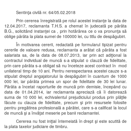
Sentinţa civilă nr. 64/05.02.2018
Prin cererea înregistrată pe rolul acestei instanţe la data de
12.04.2017, reclamanta T.H.S. a chemat în judecată pe pârâta
B.G., solicitând instanţei ca , prin hotărârea ce o va pronunţa să
oblige pârâta la plata sumei de 100000 lei, cu titlu de despăgubiri.
În motivarea cererii, redactată pe formularul tipizat pentru
cererile de valoare redusa, reclamanta a arătat că pârâta a fost
salariata sa, de la data de 08.07.2013, iar prin act adiţional la
contractul individual de muncă s-a stipulat o clauză de fidelitate,
prin care pârâta s-a obligat să nu înceteze acest contract în mod
unilateral timp de 10 ani. Pentru nerespectarea acestei cauze s-a
stipulat dreptul angajatorului la despăgubiri în cuantum de 1000
000 lei, iar pârâta primea un spor de fidelitate de 30 lei lunar.
Pârâta a încetat raporturile de muncă prin demisie, începând cu
data de 01.04.2014, iar reclamanta apreciază că îi datorează
suma de 10 000 lei, echivalentul prejudiciului produs prin plăţile
făcute cu clauza de fidelitate, precum şi prin resursele folosite
pentru pregătirea profesională a pârâtei, care s-a calificat la locul
de muncă şi a învăţat meserie pe banii reclamantei.
Cererea nu fost iniţial întemeiată în drept şi este scutită de
la plata taxelor judiciare de timbru.