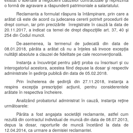
existat o libertate a negocierii clauzelor contractuale şi reprezintă
o formă de agravare a răspunderii patrimoniale a salariatului.
Reclamanta a formulat răspuns la întâmpinare, prin care a
arătat că este de acord cu judecarea cererii potrivit procedurii de
drept comun, iar prin precizările înregistrate în cauză la data de
20.11.2017, a indicat ca temei de drept dispoziţiile art. 37, 40 şi
254 din Codul muncii.
De-asemenea, la termenul de judecată din data de
08.01.2018, pârâta a arătat că nu a înţeles să invoce excepţia
nulităţii absolute a clauzei de fidelitate pe cale reconvenţională.
Instanţa a încuviinţat pentru părţi proba cu înscrisuri şi cu
interogatoriul acestora, acestea fiind depuse la dosar şi respectiv
administrate în şedinţa publică din data de 05.02.2018.
Prin încheierea de şedinţă din 27.11.2018, instanţa a
respins excepţia prescripţiei acţiunii, pentru considerentele
arătate în respectiva încheiere.
Analizând probatoriul administrat în cauză, instanţa reţine
următoarele:
Pârâta a fost angajata societăţii reclamante, astfel cum
rezultă din contractul individual de muncă din data de 08.07.2013,
depus la dosar, raporturile de muncă încetând la data de
12.04.2014, ca urmare a demisiei reclamantei.