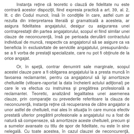
Instanţa reţine că teoretic o clauză de fidelitate nu este
contrară acestor dispoziţii, fiind expresia practică a art. 39, al. 2,
lit. c din Codul muncii, însă în condiţiile în care, astfel cum ar
rezulta din interpretarea literală şi gramaticală a acesteia, ar
asigura fidelitatea angajatului, desigur cu asigurarea unei
contraprestaţii din partea angajatorului, scopul ei fiind similar unei
clauze de neconcurenţă, însă pe perioada derulării contractului
individual de muncă, respectiv ca angajatorul să se asigure ca va
beneficia în exclusivitate de serviciile angajatului, presupunându-
se a fi vorba de prestaţii specializate, care nu pot fi obţinute de la
orice angajat.
Or, în speţă, contrar denumirii sale marginale, scopul
acestei clauze pare a fi obligarea angajatului la a presta muncă în
favoarea reclamantei, pentru ca angajatorul să îşi amortizeze
cheltuielile (viitoare-raportat la data încheierii actului adiţional) pe
care le va efectua cu instruirea şi pregătirea profesională a
reclamantei. Teoretic, analizând legalitatea unei asemenea
clauze, prin comparaţie cu prevederile referitoare la clauza de
neconcurenţă, instanţa reţine că recuperarea de către angajator a
unor astfel de cheltuieli, mai ales în situaţia în care munca efectiv
prestată ulterior pregătirii profesionale a angajatului nu a fost de
natură să compenseze, să amortizeze aceste cheltuieli, precum şi
a sumelor avansate cu titlu de spor de fidelitate, nu este în sine
nelegală. Cu toate acestea, în cazul clauzei de neconcurenţă,