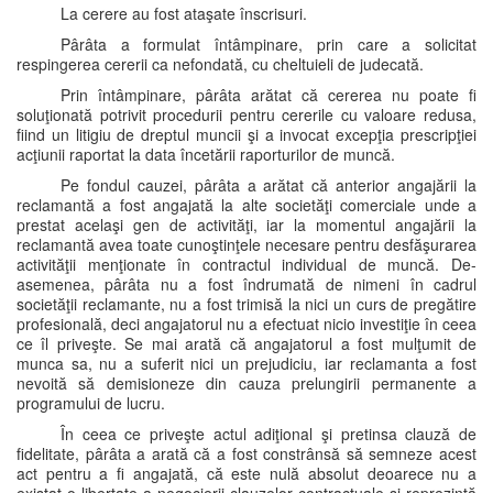
La cerere au fost ataşate înscrisuri.
Pârâta a formulat întâmpinare, prin care a solicitat
respingerea cererii ca nefondată, cu cheltuieli de judecată.
Prin întâmpinare, pârâta arătat că cererea nu poate fi
soluţionată potrivit procedurii pentru cererile cu valoare redusa,
fiind un litigiu de dreptul muncii şi a invocat excepţia prescripţiei
acţiunii raportat la data încetării raporturilor de muncă.
Pe fondul cauzei, pârâta a arătat că anterior angajării la
reclamantă a fost angajată la alte societăţi comerciale unde a
prestat acelaşi gen de activităţi, iar la momentul angajării la
reclamantă avea toate cunoştinţele necesare pentru desfăşurarea
activităţii menţionate în contractul individual de muncă. De-
asemenea, pârâta nu a fost îndrumată de nimeni în cadrul
societăţii reclamante, nu a fost trimisă la nici un curs de pregătire
profesională, deci angajatorul nu a efectuat nicio investiţie în ceea
ce îl priveşte. Se mai arată că angajatorul a fost mulţumit de
munca sa, nu a suferit nici un prejudiciu, iar reclamanta a fost
nevoită să demisioneze din cauza prelungirii permanente a
programului de lucru.
În ceea ce priveşte actul adiţional şi pretinsa clauză de
fidelitate, pârâta a arată că a fost constrânsă să semneze acest
act pentru a fi angajată, că este nulă absolut deoarece nu a