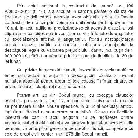
Prin actul adiţional la contractul de muncă nr. 199
A/08.07.2013 (f. 10), s-a stipulat în sarcina pârâtei o clauză de
fidelitate, potrivit căreia aceasta avea obligaţia de a nu înceta
contractul de muncă prin voinţa sa unilaterală pe timp de minim
10 ani, în actul adiţional prevăzându-se că această clauză a fost
stipulată în considerarea investiţiilor ce vor fi făcute de angajator
cu specializarea internă a angajatului. Pentru nerespectarea
acestei clauze, părţile au convenit obligarea angajatului la
despăgubiri egale cu valoarea prejudiciului, dar nu mai puţin de 1
000 000 lei, pârâta urmând a primi un spor de fidelitate de 30 de
lei lunar.
Cu privire la această clauză, invocată de reclamantă ca
temei contractual al acţiunii în despăgubiri, pârâta a invocat
nulitatea absolută pentru argumentele expuse în întâmpinare, cu
privire la care instanţa reţine următoarele:
Potrivit art. 20 din Codul muncii, cu excepţia clauzelor
esenţiale prevăzute la art. 17, în contractul individual de muncă
se pot insera si alte clauze specifice, la al. 2 al aceluiaşi articol,
legiuitorul făcând o enumerare enunţiativă. Clauza de fidelitate
inserată de părţi în actul adiţional nu se regăseşte printre
acestea, astfel încât instanţa va analiza legalitatea acesteia din
perspectiva principiilor generale de dreptul muncii, completate cu
cele de drept civil, conform art. 278 din Codul muncii.