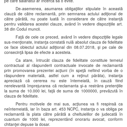
pe care salariatul ar încerca să o evite.
De-asemenea, asumarea obligaţiilor stipulate în această
clauză de către reclamantă, prin semnarea actului adiţional de
către pârâtă, nu poate luată în considerare de către instanţă
pentru validarea acestei clauze, având în vedere dispoziţiile art.
38 din Codul muncii.
Faţă de cele ce preced, având în vedere dispoziţiile legale
sus-menţionate, instanţa constată nulă absolut clauza de fidelitate
ce face obiectul actului adiţional din 08.07.2018, şi pe cale de
consecinţă lipsa de efecte a acesteia.
Ca atare, întrucât clauza de fidelitate constituie temeiul
contractual al răspunderii contractuale invocate de reclamantă
prin promovarea prezentei acţiuni (în speţă nefiind vorba de o
răspundere materială, astfel cum a reţinut pârâta), instanţa
apreciază că cererea nu este întemeiată, în cauză fiind
nerelevantă împrejurarea că reclamanta şi-a restrâns pretenţiile
la suma de 10.000 lei, faţă de suma de 1000000, prevăzută în
clauza de fidelitate.
Pentru motivele de mai sus, acţiunea va fi respinsă ca
neîntemeiată, iar în baza art. 453 NCPC, instanţa o va obliga pe
reclamantă la plata către pârâtă a cheltuielilor de judecată în
cuantum de 1000 lei, reprezentând onorariu avocat, conform
chitanţei depuse la dosar.