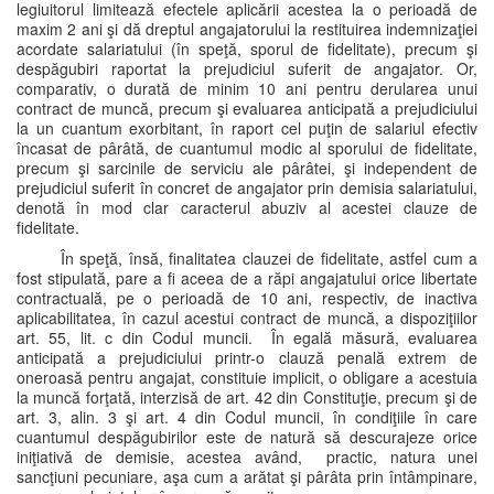
legiuitorul limitează efectele aplicării acestea la o perioadă de
maxim 2 ani şi dă dreptul angajatorului la restituirea indemnizaţiei
acordate salariatului (în speţă, sporul de fidelitate), precum şi
despăgubiri raportat la prejudiciul suferit de angajator. Or,
comparativ, o durată de minim 10 ani pentru derularea unui
contract de muncă, precum şi evaluarea anticipată a prejudiciului
la un cuantum exorbitant, în raport cel puţin de salariul efectiv
încasat de pârâtă, de cuantumul modic al sporului de fidelitate,
precum şi sarcinile de serviciu ale pârâtei, şi independent de
prejudiciul suferit în concret de angajator prin demisia salariatului,
denotă în mod clar caracterul abuziv al acestei clauze de
fidelitate.
În speţă, însă, finalitatea clauzei de fidelitate, astfel cum a
fost stipulată, pare a fi aceea de a răpi angajatului orice libertate
contractuală, pe o perioadă de 10 ani, respectiv, de inactiva
aplicabilitatea, în cazul acestui contract de muncă, a dispoziţiilor
art. 55, lit. c din Codul muncii. În egală măsură, evaluarea
anticipată a prejudiciului printr-o clauză penală extrem de
oneroasă pentru angajat, constituie implicit, o obligare a acestuia
la muncă forţată, interzisă de art. 42 din Constituţie, precum şi de
art. 3, alin. 3 şi art. 4 din Codul muncii, în condiţiile în care
cuantumul despăgubirilor este de natură să descurajeze orice
iniţiativă de demisie, acestea având, practic, natura unei
sancţiuni pecuniare, aşa cum a arătat şi pârâta prin întâmpinare,