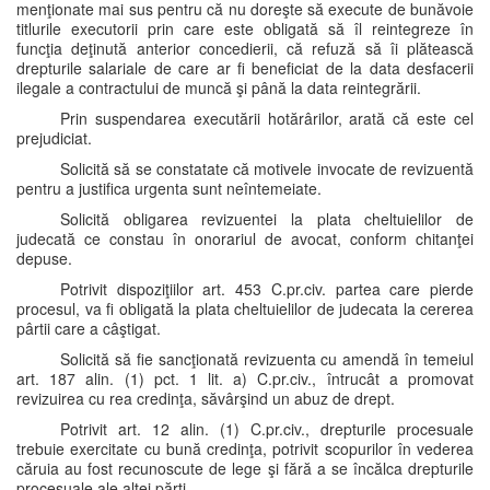
menţionate mai sus pentru că nu doreşte să execute de bunăvoie
titlurile executorii prin care este obligată să îl reintegreze în
funcţia deţinută anterior concedierii, că refuză să îi plătească
drepturile salariale de care ar fi beneficiat de la data desfacerii
ilegale a contractului de muncă şi până la data reintegrării.
Prin suspendarea executării hotărârilor, arată că este cel
prejudiciat.
Solicită să se constatate că motivele invocate de revizuentă
pentru a justifica urgenta sunt neîntemeiate.
Solicită obligarea revizuentei la plata cheltuielilor de
judecată ce constau în onorariul de avocat, conform chitanţei
depuse.
Potrivit dispoziţiilor art. 453 C.pr.civ. partea care pierde
procesul, va fi obligată la plata cheltuielilor de judecata la cererea
pârtii care a câştigat.
Solicită să fie sancţionată revizuenta cu amendă în temeiul
art. 187 alin. (1) pct. 1 lit. a) C.pr.civ., întrucât a promovat
revizuirea cu rea credinţa, săvârşind un abuz de drept.
Potrivit art. 12 alin. (1) C.pr.civ., drepturile procesuale
trebuie exercitate cu bună credinţa, potrivit scopurilor în vederea
căruia au fost recunoscute de lege şi fără a se încălca drepturile
procesuale ale altei părţi.