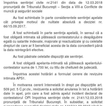
împotriva sentinţei civile nr.2141 din data de 12.03.2018
pronunţată de Tribunalul Bucureşti – Secţia a VIII-a Conflicte de
muncă şi asigurări sociale
Au fost schimbate în parte considerentele sentinţei apelate
cât priveşte motivul de nulitate absolută a deciziei nr.
66/15.09.2017.
A fost schimbată în parte sentinţa apelată, în sensul că a
fost obligată intimata să plătească contestatorului o despăgubire
egală cu salariile indexate, majorate şi reactualizate şi cu celelalte
drepturi de care ar fi beneficiat acesta de la data concedierii până
la data reintegrării efective.
Au fost păstrate celelalte dispoziţii ale sentinţei.
A fost obligată apelanta-intimată să plătească apelantului-
contestator suma de 1.700 lei, cu titlu de cheltuieli de judecată.
Împotriva acestei hotărâri a formulat cerere de revizuire
intimata APS1.
În motivarea cererii întemeiată în drept pe dispoziţiile art.
509 pct. 5 C.pr.civ., revizuenta a solicitat anularea în tot a hotărârii
date în apel, prin care a fost admis apelul incident declarat de
contestatorul OPI împotriva sentinţei civile nr. 2141/12.03.2018
pronunţată de Tribunalul Bucureşti. În subsidiar, a solicitat