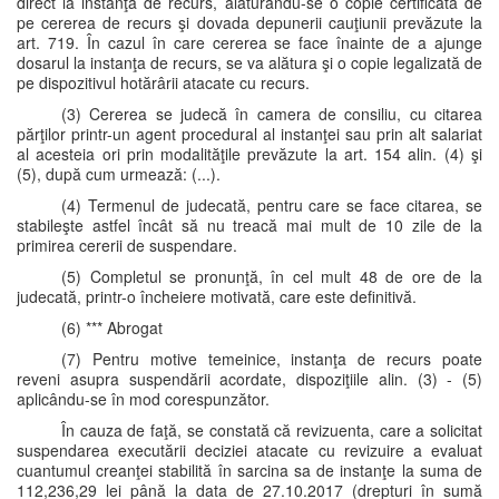
direct la instanţa de recurs, alăturându-se o copie certificată de
pe cererea de recurs şi dovada depunerii cauţiunii prevăzute la
art. 719. În cazul în care cererea se face înainte de a ajunge
dosarul la instanţa de recurs, se va alătura şi o copie legalizată de
pe dispozitivul hotărârii atacate cu recurs.
(3) Cererea se judecă în camera de consiliu, cu citarea
părţilor printr-un agent procedural al instanţei sau prin alt salariat
al acesteia ori prin modalităţile prevăzute la art. 154 alin. (4) şi
(5), după cum urmează: (...).
(4) Termenul de judecată, pentru care se face citarea, se
stabileşte astfel încât să nu treacă mai mult de 10 zile de la
primirea cererii de suspendare.
(5) Completul se pronunţă, în cel mult 48 de ore de la
judecată, printr-o încheiere motivată, care este definitivă.
(6) *** Abrogat
(7) Pentru motive temeinice, instanţa de recurs poate
reveni asupra suspendării acordate, dispoziţiile alin. (3) - (5)
aplicându-se în mod corespunzător.
În cauza de faţă, se constată că revizuenta, care a solicitat
suspendarea executării deciziei atacate cu revizuire a evaluat
cuantumul creanţei stabilită în sarcina sa de instanţe la suma de
112,236,29 lei până la data de 27.10.2017 (drepturi în sumă