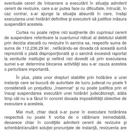
eventuale cereri de întoarcere a executării în situaţia admiterii
cererii de revizuire, care s-ar putea face cu dificultate, întrucât, în
caz contrar, s-ar ajunge la situaţia absurdă în care, însăşi
executarea unei hotărâri definitive şi executorii să justifice măsura
suspendării acesteia.
Curtea nu poate reţine nici susţinerile din cuprinsul cererii
de suspendare referitoare la cuantumul ridicat al debitului stabilit
prin decizia atacată cu revizuire în sarcina sa, respectiv suma de
suma de 112,236,29 lei , nefăcându-se dovada că această sumă
reprezintă o plată disproporţionată şi o sarcină excesivă raportat
la veniturile instituţiei şi nefiind nici dovedit că prin executarea
sumei s-ar determina blocarea activităţii sau s-ar cauza acesteia
o perturbare importantă.
În plus, plata unor drepturi stabilite prin hotărâre a unei
instanţe care se bucură de autoritate de lucru judecat nu poate fi
considerată un prejudiciu „însemnat” şi nu poate justifica prin el
însuşi suspendarea executării unei hotărâri judecătoreşti, atâta
timp cât nu s-a făcut în concret dovada imposibilităţii obiective de
executare a acesteia.
Mai mult, chiar dacă s-ar pune în executare hotărârea
respectivă nu poate fi vorba de o vătămare iremediabilă,
deoarece chiar în condiţiile admiterii cererii de revizuire şi
schimbării/anulării soluţiei pronunţate de instanţă, revizuenta are