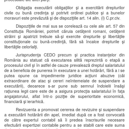
Obligaţia executării obligaţiilor şi a exercitării drepturilor
civile cu bună credinţa şi potrivit ordinei publice şi a bunelor
moravuri este prevăzută şi de dispoziţiile art. 14 alin. (l) C.pr.civ.
Dispoziţiile de mai sus se corelează cu cele ale art. 57 din
Constituţia României, potrivit căruia cetăţenii romani, cetăţenii
străini şi apatrizii trebuie să-şi exercite drepturile şi libertăţile
constituţionale cu bună-credinţă, fără să încalce drepturile şi
libertăţile celorlalţi.
Jurisprudenţa CEDO precum şi practica instanţelor din
România au statuat că executarea silită reprezintă o etapă a
procesului civil şi în astfel de cauze prevalează dreptul salariatului
de a beneficia de punerea în executare a unei hotărâri, fără a i se
putea opune ca impedimente juridice acţiuni abuzive (căi
extraordinare de atac şi cereri neîntemeiate de suspendare a
executării), deoarece s-ar pune sub semnul îndoielii însăşi
raţiunea legii care este de a asigura protecţia salariatului în faţa
angajatorului, aflat într-o poziţie de superioritate economică,
financiară şi ierarhică.
Revizuenta a promovat cererea de revizuire şi suspendare
a executării hotărârii din apel, imediat după ce a fost convocată
de către expertul contabil să îi predea înscrisurile necesare
efectuării expertizei contabile pentru a se stabili care este suma