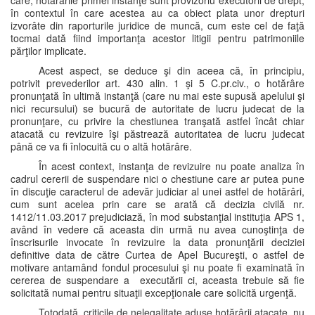
care, hotărârile primei instanţe sunt provizoriu executorii de drept,
în contextul în care acestea au ca obiect plata unor drepturi
izvorâte din raporturile juridice de muncă, cum este cel de faţă
tocmai dată fiind importanţa acestor litigii pentru patrimoniile
părţilor implicate.
Acest aspect, se deduce şi din aceea că, în principiu,
potrivit prevederilor art. 430 alin. 1 şi 5 C.pr.civ., o hotărâre
pronunţată în ultimă instanţă (care nu mai este supusă apelului şi
nici recursului) se bucură de autoritate de lucru judecat de la
pronunţare, cu privire la chestiunea tranşată astfel încât chiar
atacată cu revizuire îşi păstrează autoritatea de lucru judecat
până ce va fi înlocuită cu o altă hotărâre.
În acest context, instanţa de revizuire nu poate analiza în
cadrul cererii de suspendare nici o chestiune care ar putea pune
în discuţie caracterul de adevăr judiciar al unei astfel de hotărâri,
cum sunt acelea prin care se arată că decizia civilă nr.
1412/11.03.2017 prejudiciază, în mod substanţial instituţia APS 1,
având în vedere că aceasta din urmă nu avea cunoştinţa de
înscrisurile invocate în revizuire la data pronunţării deciziei
definitive data de către Curtea de Apel Bucureşti, o astfel de
motivare antamând fondul procesului şi nu poate fi examinată în
cererea de suspendare a executării ci, aceasta trebuie să fie
solicitată numai pentru situaţii excepţionale care solicită urgenţă.
Totodată, criticile de nelegalitate aduse hotărârii atacate, nu