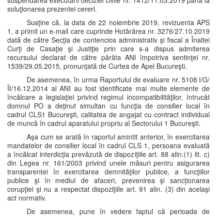
suspendarea executării deciziei civile nr. 1412/11.03.2019 până la
soluţionarea prezentei cereri.
Susţine că, la data de 22 noiembrie 2019, revizuenta APS
1, a primit un e-mail care cuprinde Hotărârea nr. 3276/27.10.2019
dată de către Secţia de contencios administrativ şi fiscal a Înaltei
Curţi de Casaţie şi Justiţie prin care s-a dispus admiterea
recursului declarat de către pârâta ANI împotriva sentinţei nr.
1539/29.05.2015, pronunţată de Curtea de Apel Bucureşti.
De asemenea, în urma Raportului de evaluare nr. 5108 l/G/
ÎI/16.12.2014 al ANI au fost identificate mai multe elemente de
încălcare a legislaţiei privind regimul incompatibilităţilor, întrucât
domnul PO a deţinut simultan cu funcţia de consilier local în
cadrul CLS1 Bucureşti, calitatea de angajat cu contract individual
de muncă în cadrul aparatului propriu al Sectorului 1 Bucureşti.
Aşa cum se arată în raportul amintit anterior, în exercitarea
mandatelor de consilier local în cadrul CLS 1, persoana evaluată
a încălcat interdicţia prevăzută de dispoziţiile art. 88 alin.(1) lit. c)
din Legea nr. 161/2003 privind unele măsuri pentru asigurarea
transparentei în exercitarea demnităţilor publice, a funcţiilor
publice şi în mediul de afaceri, prevenirea şi sancţionarea
corupţiei şi nu a respectat dispoziţiile art. 91 alin. (3) din acelaşi
act normativ.
De asemenea, pune în vedere faptul că perioada de