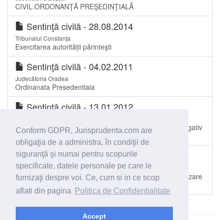
CIVIL.ORDONANŢĂ PREŞEDINŢIALĂ
Sentinţă civilă - 28.08.2014
Tribunalul Constanța
Exercitarea autorității părinteşti
Sentinţă civilă - 04.02.2011
Judecătoria Oradea
Ordinanata Presedentiala
Sentinţă civilă - 13.01.2012
Judecătoria Caracal
Ordonanaţă preşedinţială.Încredinţare minor.Conflict negativ
Conform GDPR, Jurisprudenta.com are
de competenţă.
obligaţia de a administra, în condiţii de
Decizie - 11.02.2016
siguranţă şi numai pentru scopurile
specificate, datele personale pe care le
Curtea de Apel București
Litigii cu profesioniştii – Suspendare a procesului de divizare
furnizaţi despre voi. Ce, cum si in ce scop
pe calea ordonanţei preşedinţiale.
aflati din pagina
Politica de Confidentialitate
Accept