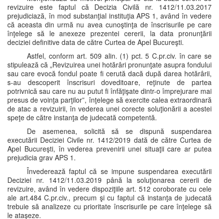
revizuire este faptul că Decizia Civilă nr. 1412/11.03.2017
prejudiciază, în mod substanţial instituţia APS 1, având în vedere
că aceasta din urmă nu avea cunoştinţa de înscrisurile pe care
înţelege să le anexeze prezentei cererii, la data pronunţării
deciziei definitive data de către Curtea de Apel Bucureşti.
Astfel, conform art. 509 alin. (1) pct. 5 C.pr.civ. în care se
stipulează că „Revizuirea unei hotărâri pronunţate asupra fondului
sau care evocă fondul poate fi cerută dacă după darea hotărârii,
s-au descoperit înscrisuri doveditoare, reţinute de partea
potrivnică sau care nu au putut fi înfăţişate dintr-o împrejurare mai
presus de voinţa parţilor”, înţelege să exercite calea extraordinară
de atac a revizuirii, în vederea unei corecte soluţionării a acestei
speţe de către instanţa de judecată competentă.
De asemenea, solicită să se dispună suspendarea
executării Deciziei Civile nr. 1412/2019 dată de către Curtea de
Apel Bucureşti, în vederea prevenirii unei situaţii care ar putea
prejudicia grav APS 1.
Învederează faptul că se impune suspendarea executării
Deciziei nr. 1412/11.03.2019 până la soluţionarea cererii de
revizuire, având în vedere dispoziţiile art. 512 coroborate cu cele
ale art.484 C.pr.civ., precum şi cu faptul că instanţa de judecată
trebuie să analizeze cu prioritate înscrisurile pe care înţelege să
le ataşeze.