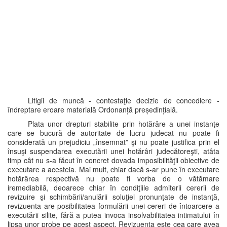
Litigii de muncă - contestaţie decizie de concediere -
îndreptare eroare materială Ordonanță președințială.
Plata unor drepturi stabilite prin hotărâre a unei instanţe
care se bucură de autoritate de lucru judecat nu poate fi
considerată un prejudiciu „însemnat” şi nu poate justifica prin el
însuşi suspendarea executării unei hotărâri judecătoreşti, atâta
timp cât nu s-a făcut în concret dovada imposibilităţii obiective de
executare a acesteia. Mai mult, chiar dacă s-ar pune în executare
hotărârea respectivă nu poate fi vorba de o vătămare
iremediabilă, deoarece chiar în condiţiile admiterii cererii de
revizuire şi schimbării/anulării soluţiei pronunţate de instanţă,
revizuenta are posibilitatea formulării unei cereri de întoarcere a
executării silite, fără a putea invoca insolvabilitatea intimatului în
lipsa unor probe pe acest aspect. Revizuenta este cea care avea