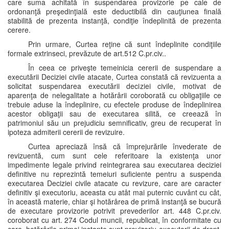
care suma achitată în suspendarea provizorie pe cale de
ordonanţă preşedinţială este deductibilă din cauţiunea finală
stabilită de prezenta instanţă, condiţie îndeplinită de prezenta
cerere.
Prin urmare, Curtea reţine că sunt îndeplinite condiţiile
formale extrinseci, prevăzute de art.512 C.pr.civ..
În ceea ce priveşte temeinicia cererii de suspendare a
executării Deciziei civile atacate, Curtea constată că revizuenta a
solicitat suspendarea executării deciziei civile, motivat de
aparenţa de nelegalitate a hotărârii coroborată cu obligaţiile ce
trebuie aduse la îndeplinire, cu efectele produse de îndeplinirea
acestor obligaţii sau de executarea silită, ce creează în
patrimoniul său un prejudiciu semnificativ, greu de recuperat în
ipoteza admiterii cererii de revizuire.
Curtea apreciază însă că împrejurările învederate de
revizuentă, cum sunt cele referitoare la existenţa unor
impedimente legale privind reintegrarea sau executarea deciziei
definitive nu reprezintă temeiuri suficiente pentru a suspenda
executarea Deciziei civile atacate cu revizure, care are caracter
definitiv şi executoriu, aceasta cu atât mai puternic cuvânt cu cât,
în această materie, chiar şi hotărârea de primă instanţă se bucură
de executare provizorie potrivit prevederilor art. 448 C.pr.civ.
coroborat cu art. 274 Codul muncii, republicat, în conformitate cu