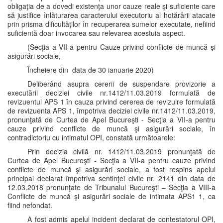
obligaţia de a dovedi existenţa unor cauze reale şi suficiente care
să justifice înlăturarea caracterului executoriu al hotărârii atacate
prin prisma dificultăţilor în recuperarea sumelor executate, nefiind
suficientă doar invocarea sau relevarea acestuia aspect.
(Secția a VII-a pentru Cauze privind conflicte de muncă şi
asigurări sociale,
Încheiere din data de 30 ianuarie 2020)
Deliberând asupra cererii de suspendare provizorie a
executării deciziei civile nr.1412/11.03.2019 formulată de
revizuentul APS 1 în cauza privind cererea de revizuire formulată
de revizuenta APS 1, împotriva deciziei civile nr.1412/11.03.2019,
pronunţată de Curtea de Apel Bucureşti - Secţia a VII-a pentru
cauze privind conflicte de muncă şi asigurări sociale, în
contradictoriu cu intimatul OPI, constată următoarele:
Prin decizia civilă nr. 1412/11.03.2019 pronunţată de
Curtea de Apel Bucureşti - Secţia a VII-a pentru cauze privind
conflicte de muncă şi asigurări sociale, a fost respins apelul
principal declarat împotriva sentinţei civile nr. 2141 din data de
12.03.2018 pronunţate de Tribunalul Bucureşti – Secţia a VIII-a
Conflicte de muncă şi asigurări sociale de intimata APS1 1, ca
fiind nefondat.
A fost admis apelul incident declarat de contestatorul OPI,