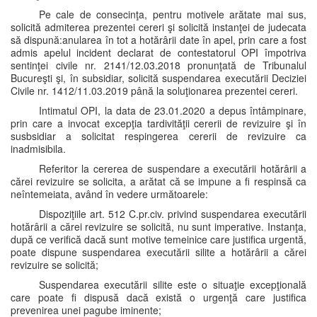
Pe cale de consecinţa, pentru motivele arătate mai sus,
solicită admiterea prezentei cereri şi solicită instanţei de judecata
să dispună:anularea în tot a hotărârii date în apel, prin care a fost
admis apelul incident declarat de contestatorul OPI împotriva
sentinţei civile nr. 2141/12.03.2018 pronunţată de Tribunalul
Bucureşti şi, în subsidiar, solicită suspendarea executării Deciziei
Civile nr. 1412/11.03.2019 până la soluţionarea prezentei cereri.
Intimatul OPI, la data de 23.01.2020 a depus întâmpinare,
prin care a invocat excepţia tardivităţii cererii de revizuire şi în
susbsidiar a solicitat respingerea cererii de revizuire ca
inadmisibila.
Referitor la cererea de suspendare a executării hotărârii a
cărei revizuire se solicita, a arătat că se impune a fi respinsă ca
neîntemeiata, având în vedere următoarele:
Dispoziţiile art. 512 C.pr.civ. privind suspendarea executării
hotărârii a cărei revizuire se solicită, nu sunt imperative. Instanţa,
după ce verifică dacă sunt motive temeinice care justifica urgentă,
poate dispune suspendarea executării silite a hotărârii a cărei
revizuire se solicită;
Suspendarea executării silite este o situaţie excepţională
care poate fi dispusă dacă există o urgenţă care justifica
prevenirea unei pagube iminente;