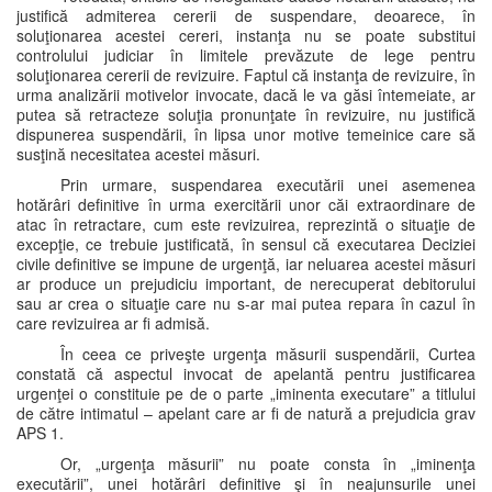
justifică admiterea cererii de suspendare, deoarece, în
soluţionarea acestei cereri, instanţa nu se poate substitui
controlului judiciar în limitele prevăzute de lege pentru
soluţionarea cererii de revizuire. Faptul că instanţa de revizuire, în
urma analizării motivelor invocate, dacă le va găsi întemeiate, ar
putea să retracteze soluţia pronunţate în revizuire, nu justifică
dispunerea suspendării, în lipsa unor motive temeinice care să
susţină necesitatea acestei măsuri.
Prin urmare, suspendarea executării unei asemenea
hotărâri definitive în urma exercitării unor căi extraordinare de
atac în retractare, cum este revizuirea, reprezintă o situaţie de
excepţie, ce trebuie justificată, în sensul că executarea Deciziei
civile definitive se impune de urgenţă, iar neluarea acestei măsuri
ar produce un prejudiciu important, de nerecuperat debitorului
sau ar crea o situaţie care nu s-ar mai putea repara în cazul în
care revizuirea ar fi admisă.
În ceea ce priveşte urgenţa măsurii suspendării, Curtea
constată că aspectul invocat de apelantă pentru justificarea
urgenţei o constituie pe de o parte „iminenta executare” a titlului
de către intimatul – apelant care ar fi de natură a prejudicia grav
APS 1.
Or, „urgenţa măsurii” nu poate consta în „iminenţa
executării”, unei hotărâri definitive şi în neajunsurile unei