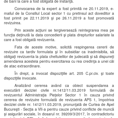
de bani la care a fost obligată de instanţă.
Convocarea de la expert a fost primită ne 20.11.2019, e-
mailul de la Consiliul Local sector 1 cu pretinsul act doveditor a
fost primit pe 22.11.2019 şi pe 26.11.2019 a fost promovată
revizuirea.
Prin aceste acţiuni se tergiversează reintegrarea mea pe
funcţia deţinută la data concedierii şi plata drepturilor salariate la
care a fost obligată revizuenta.
Fata de aceste motive, solicită respingerea cererii de
revizuire ca tardiv formulata şi în subsidiar ca inadmisibila, să
obligaţi revizuenta la plata cheltuielilor de judecată şi să dispuneţi
amendarea acesteia pentru exercitarea cu rea credinţa a unei căi
de atac extraordinare.
În drept, a invocat dispoziţiile art. 205 C.pr.civ. şi toate
dispoziţiile invocate.
Analizând cererea având ca obiect suspendarea a
executării deciziei civile nr.1412/11.03.2019 formulată de
revizuentul Administraţia Pieţelor Sector 1 în cauza privind
cererea de revizuire formulată de revizuenta APS 1, împotriva
deciziei civile nr. 1412/11.03.2019, pronunţată de Curtea de Apel
Bucureşti - Secţia a VII-a pentru cauze privind conflicte de muncă
şi asigurări sociale, în dosarul nr. 39209/3/2017, în contradictoriu