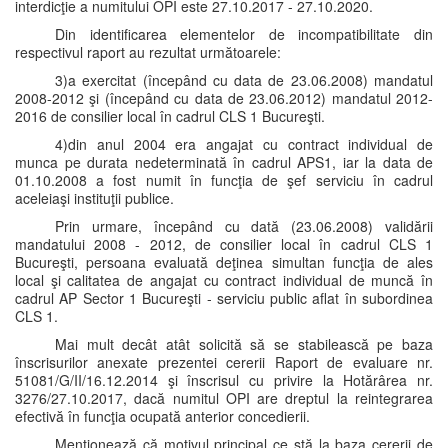
interdicţie a numitului OPI este 27.10.2017 - 27.10.2020.
Din identificarea elementelor de incompatibilitate din
respectivul raport au rezultat următoarele:
3)a exercitat (începând cu data de 23.06.2008) mandatul
2008-2012 şi (începând cu data de 23.06.2012) mandatul 2012-
2016 de consilier local în cadrul CLS 1 Bucureşti.
4)din anul 2004 era angajat cu contract individual de
munca pe durata nedeterminată în cadrul APS1, iar la data de
01.10.2008 a fost numit în funcţia de şef serviciu în cadrul
aceleiaşi instituţii publice.
Prin urmare, începând cu dată (23.06.2008) validării
mandatului 2008 - 2012, de consilier local în cadrul CLS 1
Bucureşti, persoana evaluată deţinea simultan funcţia de ales
local şi calitatea de angajat cu contract individual de muncă în
cadrul AP Sector 1 Bucureşti - serviciu public aflat în subordinea
CLS 1.
Mai mult decât atât solicită să se stabilească pe baza
înscrisurilor anexate prezentei cererii Raport de evaluare nr.
51081/G/II/16.12.2014 şi înscrisul cu privire la Hotărârea nr.
3276/27.10.2017, dacă numitul OPI are dreptul la reintegrarea
efectivă în funcţia ocupată anterior concedierii.
Menţionează că motivul principal ce stă la baza cererii de