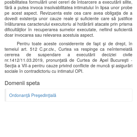
posibilitatea formulării unei cereri de întoarcere a executării silite,
fără a putea invoca insolvabilitatea intimatului în lipsa unor probe
pe acest aspect. Revizuenta este cea care avea obligaţia de a
dovedi existenţa unor cauze reale şi suficiente care să justifice
înlăturarea caracterului executoriu al hotărârii atacate prin prisma
dificultăţilor în recuperarea sumelor executate, nefiind suficientă
doar invocarea sau relevarea acestuia aspect.
Pentru toate aceste considerente de fapt şi de drept, în
temeiul art. 512 C.pr.civ., Curtea va respinge ca neîntemeiată
cererea de suspendare a executării deciziei civile
nr.1412/11.03.2019, pronunţată de Curtea de Apel Bucureşti -
Secţia a VII-a pentru cauze privind conflicte de muncă şi asigurări
sociale în contradictoriu cu intimatul OPI.
Domenii speta
Ordonanţă Preşedinţială