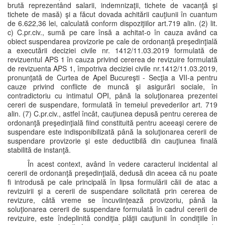
brută reprezentând salarii, indemnizaţii, tichete de vacanţă şi
tichete de masă) şi a făcut dovada achitării cauţiunii în cuantum
de 6.622,36 lei, calculată conform dispoziţiilor art.719 alin. (2) lit.
c) C.pr.civ., sumă pe care însă a achitat-o în cauza având ca
obiect suspendarea provizorie pe cale de ordonanţă preşedinţială
a executării deciziei civile nr. 1412/11.03.2019 formulată de
revizuentul APS 1 în cauza privind cererea de revizuire formulată
de revizuenta APS 1, împotriva deciziei civile nr.1412/11.03.2019,
pronunţată de Curtea de Apel Bucureşti - Secţia a VII-a pentru
cauze privind conflicte de muncă şi asigurări sociale, în
contradictoriu cu intimatul OPI, până la soluţionarea prezentei
cereri de suspendare, formulată în temeiul prevederilor art. 719
alin. (7) C.pr.civ., astfel încât, cauţiunea depusă pentru cererea de
ordonanţă preşedinţială fiind constituită pentru aceeaşi cerere de
suspendare este indisponibilizată până la soluţionarea cererii de
suspendare provizorie şi este deductibilă din cauţiunea finală
stabilită de instanţă.
În acest context, având în vedere caracterul incidental al
cererii de ordonanţă preşedinţială, dedusă din aceea că nu poate
fi introdusă pe cale principală în lipsa formulării căii de atac a
revizuirii şi a cererii de suspendare solicitată prin cererea de
revizure, câtă vreme se încuviinţează provizoriu, până la
soluţionarea cererii de suspendare formulată în cadrul cererii de
revizuire, este îndeplinită condiţia plăţii cauţiunii în condiţiile în