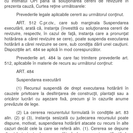
cu intimatul OPI până la soluţionarea cererii de revizuire în
prezenta cauză, Curtea reţine următoarele:
Prevederile legale aplicabile cererii au următorul conţinut.
ART. 512 C.pr.civ., care sub marginala Suspendarea
executării, arată că, instanţa (învestită cu soluţionarea cererii de
revizuire, respectiv, în cazul de faţă, instanţa care a pronunţat
hotărârea a cărei revizuire se cere), poate suspenda executarea
hotărârii a cărei revizuire se cere, sub condiţia dării unei cauţiuni.
Dispoziţiile art. 484 se aplică în mod corespunzător.
Prevederile art. 484 la care fac trimitere prevederile art.
512, aplicabile în materie de recurs au următorul conţinut:
ART. 484
Suspendarea executării
(1) Recursul suspendă de drept executarea hotărârii în
cauzele privitoare la desfiinţarea de construcţii, plantaţii sau a
oricăror lucrări cu aşezare fixă, precum şi în cazurile anume
prevăzute de lege.
(2) La cererea recurentului formulată în condiţiile art. 83
alin. (2) şi (3), instanţa sesizată cu judecarea recursului poate
dispune, motivat, suspendarea hotărârii atacate cu recurs în alte
cazuri decât cele la care se referă alin. (1). Cererea se depune