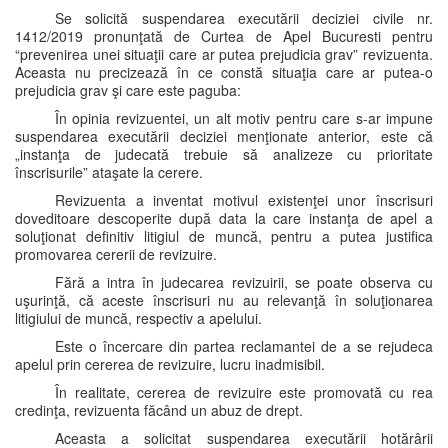
Se solicită suspendarea executării deciziei civile nr.
1412/2019 pronunţată de Curtea de Apel Bucuresti pentru
“prevenirea unei situaţii care ar putea prejudicia grav” revizuenta.
Aceasta nu precizează în ce constă situaţia care ar putea-o
prejudicia grav şi care este paguba:
În opinia revizuentei, un alt motiv pentru care s-ar impune
suspendarea executării deciziei menţionate anterior, este că
„instanţa de judecată trebuie să analizeze cu prioritate
înscrisurile” ataşate la cerere.
Revizuenta a inventat motivul existenţei unor înscrisuri
doveditoare descoperite după data la care instanţa de apel a
soluţionat definitiv litigiul de muncă, pentru a putea justifica
promovarea cererii de revizuire.
Fără a intra în judecarea revizuirii, se poate observa cu
uşurinţă, că aceste înscrisuri nu au relevanţă în soluţionarea
litigiului de muncă, respectiv a apelului.
Este o încercare din partea reclamantei de a se rejudeca
apelul prin cererea de revizuire, lucru inadmisibil.
În realitate, cererea de revizuire este promovată cu rea
credinţa, revizuenta făcând un abuz de drept.
Aceasta a solicitat suspendarea executării hotărârii