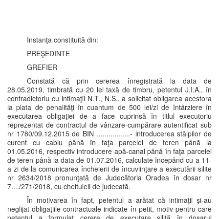
Instanţa constituită din:
PREŞEDINTE
GREFIER
Constată că prin cererea înregistrată la data de
28.05.2019, timbrată cu 20 lei taxă de timbru, petentul J.I.A., în
contradictoriu cu intimaţii N.T., N.S., a solicitat obligarea acestora
la plata de penalităţi în cuantum de 500 lei/zi de întârziere în
executarea obligaţiei de a face cuprinsă în titlul executoriu
reprezentat de contractul de vânzare-cumpărare autentificat sub
nr 1780/09.12.2015 de BIN .................- introducerea stâlpilor de
curent cu cablu până în faţa parcelei de teren până la
01.05.2016, respectiv introducere apă-canal până în faţa parcelei
de teren până la data de 01.07.2016, calculate începând cu a 11-
a zi de la comunicarea încheierii de încuviinţare a executării silite
nr 2634/2018 pronunţată de Judecătoria Oradea în dosar nr
7..../271/2018, cu cheltuieli de judecată.
În motivarea în fapt, petentul a arătat că intimaţii şi-au
neglijat obligaţiile contractuale indicate în petit, motiv pentru care
petentul a formulat cerere de executare silită în dosarul