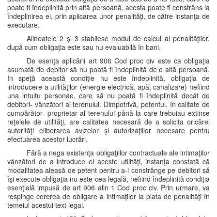
poate fi îndeplinită prin altă persoană, acesta poate fi constrâns la
îndeplinirea ei, prin aplicarea unor penalităţi, de către instanţa de
executare.
Alineatele 2 şi 3 stabilesc modul de calcul al penalităţilor,
după cum obligaţia este sau nu evaluabilă în bani.
De esenţa aplicării art 906 Cod proc civ este ca obligaţia
asumată de debitor să nu poată fi îndeplinită de o altă persoană.
In speţă această condiţie nu este îndeplinită, obligaţia de
introducere a utilităţilor (energie electrică, apă, canalizare) nefiind
una intuitu personae, care să nu poată fi îndeplinită decât de
debitori- vânzători ai terenului. Dimpotrivă, petentul, în calitate de
cumpărător- proprietar al terenului până la care trebuiau extinse
reţelele de utilităţi, are calitatea necesară de a solicita oricărei
autorităţi eliberarea avizelor şi autorizaţiilor necesare pentru
efectuarea acestor lucrări.
Fără a nega existenţa obligaţiilor contractuale ale intimaţilor
vânzători de a introduce ei aceste utilităţi, instanţa constată că
modalitatea aleasă de petent pentru a-i constrânge pe debitori să
îşi execute obligaţia nu este cea legală, nefiind îndeplinită condiţia
esenţială impusă de art 906 alin 1 Cod proc civ. Prin urmare, va
respinge cererea de obligare a intimaţilor la plata de penalităţi în
temeiul acestui text legal.