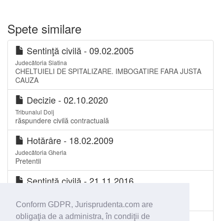
Spete similare
Sentinţă civilă - 09.02.2005
Judecătoria Slatina
CHELTUIELI DE SPITALIZARE. IMBOGATIRE FARA JUSTA
CAUZA
Decizie - 02.10.2020
Tribunalul Dolj
răspundere civilă contractuală
Hotărâre - 18.02.2009
Judecătoria Gherla
Pretentii
Sentinţă civilă - 21.11.2016
Judecătoria Gura Humorului
Pretenții
Conform GDPR, Jurisprudenta.com are
obligaţia de a administra, în condiţii de