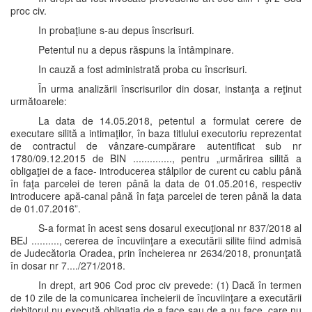
proc civ.
In probaţiune s-au depus înscrisuri.
Petentul nu a depus răspuns la întâmpinare.
In cauză a fost administrată proba cu înscrisuri.
În urma analizării înscrisurilor din dosar, instanţa a reţinut
următoarele:
La data de 14.05.2018, petentul a formulat cerere de
executare silită a intimaţilor, în baza titlului executoriu reprezentat
de contractul de vânzare-cumpărare autentificat sub nr
1780/09.12.2015 de BIN .............., pentru „urmărirea silită a
obligaţiei de a face- introducerea stâlpilor de curent cu cablu până
în faţa parcelei de teren până la data de 01.05.2016, respectiv
introducere apă-canal până în faţa parcelei de teren până la data
de 01.07.2016”.
S-a format în acest sens dosarul execuţional nr 837/2018 al
BEJ .........., cererea de încuviinţare a executării silite fiind admisă
de Judecătoria Oradea, prin încheierea nr 2634/2018, pronunţată
în dosar nr 7..../271/2018.
In drept, art 906 Cod proc civ prevede: (1) Dacă în termen
de 10 zile de la comunicarea încheierii de încuviinţare a executării
debitorul nu execută obligaţia de a face sau de a nu face, care nu