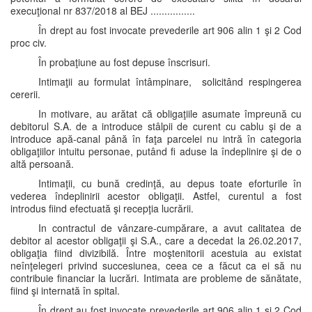
execuţional nr 837/2018 al BEJ ................
În drept au fost invocate prevederile art 906 alin 1 şi 2 Cod
proc civ.
În probaţiune au fost depuse înscrisuri.
Intimaţii au formulat întâmpinare, solicitând respingerea
cererii.
In motivare, au arătat că obligaţiile asumate împreună cu
debitorul S.A. de a introduce stâlpii de curent cu cablu şi de a
introduce apă-canal până în faţa parcelei nu intră în categoria
obligaţiilor intuitu personae, putând fi aduse la îndeplinire şi de o
altă persoană.
Intimaţii, cu bună credinţă, au depus toate eforturile în
vederea îndeplinirii acestor obligaţii. Astfel, curentul a fost
introdus fiind efectuată şi recepţia lucrării.
In contractul de vânzare-cumpărare, a avut calitatea de
debitor al acestor obligaţii şi S.A., care a decedat la 26.02.2017,
obligaţia fiind divizibilă. Între moştenitorii acestuia au existat
neînţelegeri privind succesiunea, ceea ce a făcut ca ei să nu
contribuie financiar la lucrări. Intimata are probleme de sănătate,
fiind şi internată în spital.
În drept au fost invocate prevederile art 906 alin 1 şi 2 Cod