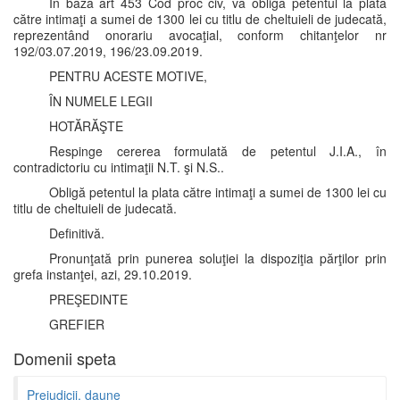
In baza art 453 Cod proc civ, va obliga petentul la plata
către intimaţi a sumei de 1300 lei cu titlu de cheltuieli de judecată,
reprezentând onorariu avocaţial, conform chitanţelor nr
192/03.07.2019, 196/23.09.2019.
PENTRU ACESTE MOTIVE,
ÎN NUMELE LEGII
HOTĂRĂŞTE
Respinge cererea formulată de petentul J.I.A., în
contradictoriu cu intimaţii N.T. şi N.S..
Obligă petentul la plata către intimaţi a sumei de 1300 lei cu
titlu de cheltuieli de judecată.
Definitivă.
Pronunţată prin punerea soluţiei la dispoziţia părţilor prin
grefa instanţei, azi, 29.10.2019.
PREŞEDINTE
GREFIER
Domenii speta
Prejudicii, daune