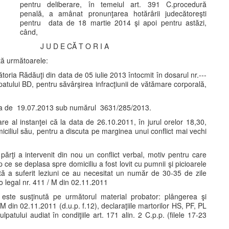
pentru deliberare, în temeiul art. 391 C.procedură
penală, a amânat pronunţarea hotărârii judecătoreşti
pentru data de 18 martie 2014 şi apoi pentru astăzi,
când,
J U D E CĂ T O R I A
tă următoarele:
toria Rădăuţi din data de 05 iulie 2013 întocmit în dosarul nr.---
lpatului BD, pentru săvârşirea infracţiunii de vătămare corporală,
 data de 19.07.2013 sub numărul 3631/285/2013.
zare al instanţei că la data de 26.10.2011, în jurul orelor 18,30,
iciliul său, pentru a discuta pe marginea unui conflict mai vechi
părţi a intervenit din nou un conflict verbal, motiv pentru care
p ce se deplasa spre domiciliu a fost lovit cu pumnii şi picioarele
mată a suferit leziuni ce au necesitat un număr de 30-35 de zile
ico legal nr. 411 / M din 02.11.2011
e este susţinută pe următorul material probator: plângerea şi
/M din 02.11.2011 (d.u.p. f.12), declaraţiile martorilor HS, PF, PL
ulpatului audiat în condiţiile art. 171 alin. 2 C.p.p. (filele 17-23