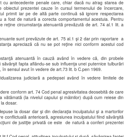
t cu antecedente penale care, chiar dacă nu atrag starea de
ce obiectul prezentei cauze în cursul termenului de încercare,
ul primit iar pe de altă parte continuă să ignore respectarea
u a fost de natură a corecta comportamentul acestuia. Pentru
 reţine circumstanţa atenuantă prevăzută de art. 74 al.1 lit. a
nuante sunt prevăzute de art. 75 al.1 şi 2 dar prin raportare a
nstanţa apreciază că nu se pot reţine nici conform acestui cod
umstanţă atenuantă în cauză având în vedere că, din probele
i săvârşit fapta aflându-se sub influenţa unei puternice tulburări
 în sensul avut în vedere de art.73 lit. b C.pen 1969.
vidualizarea judiciară a pedepsei având în vedere limitele de
 vedere conform art. 74 Cod penal agresivitatea deosebită de care
a vătămată (la nivelul capului şi mâinilor) după cum reiese din
 la dosar.
depuse la dosar dar şi din declaraţia inculpatului şi a martorilor
e conflictuală anterioară, agresiunea inculpatului fiind săvârşită
cţiuni de justiţie privată ce este de natură a conferi prezentei
it f Cod penal atitudinea inculpatului şi după săvârşirea faptei