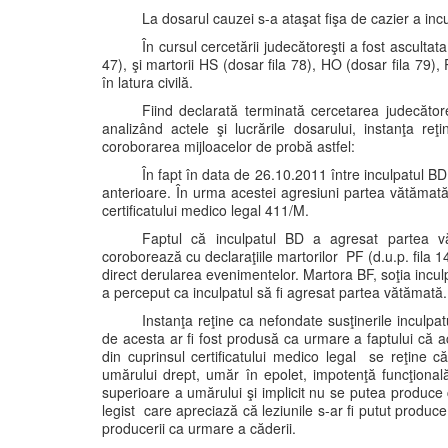
La dosarul cauzei s-a ataşat fişa de cazier a inc
În cursul cercetării judecătoreşti a fost asculta
47), şi martorii HS (dosar fila 78), HO (dosar fila 79), 
în latura civilă.
Fiind declarată terminată cercetarea judecăto
analizând actele şi lucrările dosarului, instanţa re
coroborarea mijloacelor de probă astfel:
În fapt în data de 26.10.2011 între inculpatul 
anterioare. În urma acestei agresiuni partea vătămată
certificatului medico legal 411/M.
Faptul că inculpatul BD a agresat partea vă
coroborează cu declaraţiile martorilor PF (d.u.p. fila 
direct derularea evenimentelor. Martora BF, soţia incul
a perceput ca inculpatul să fi agresat partea vătămată.
Instanţa reţine ca nefondate susţinerile inculpa
de acesta ar fi fost produsă ca urmare a faptului că a
din cuprinsul certificatului medico legal se reţine că 
umărului drept, umăr în epolet, impotenţă funcţională
superioare a umărului şi implicit nu se putea produce 
legist care apreciază că leziunile s-ar fi putut produce
producerii ca urmare a căderii.