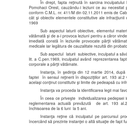
În drept, fapta reţinută în sarcina inculpatul
Pomohaci Orest, cauzându-i leziuni ce au necesitat p
conform C.M.L. nr. 411/M din 02.11.2011 emis de Cabin
cât şi obiectiv elementele constitutive ale infracţiun
1969
Sub aspectul laturii obiective, elementul materi
vătămată şi de a-i provoca leziuni pentru a căror vind
imediată constă în leziunile provocate părţii vătăma
medicale iar legătura de cauzalitate rezultă din probato
Sub aspectul laturii subiective, inculpatul a săvâ
lit. a C.pen.1969, inculpatul având reprezentarea fapt
corporale a părţii vătămate.
Instanţa, în şedinţa din 12 martie 2014, după p
faptei în sensul reţinerii în dispoziţiilor art. 193 a
acelaşi conţinut constitutiv şi limite de pedeapsă cu i
Instanţa va proceda la identificarea legii mai fav
În ceea ce priveşte individualizarea pedepsei i
reglementarea actuală prevăzută de art. 193 al.
închisoarea de la 6 luni la 5 ani.
Instanţa reţine că inculpatul pe parcursul pr
încercând să prezinte instanţei o altă situaţie de fapt f