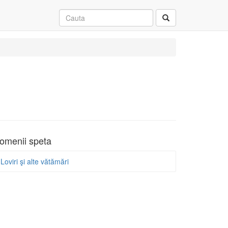
omenii speta
Loviri şi alte vătămări