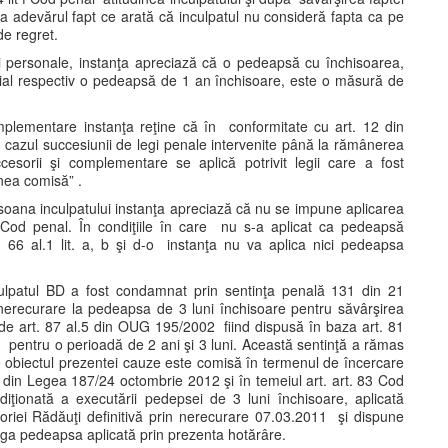
 adevărul fapt ce arată că inculpatul nu consideră fapta ca pe
de regret.
şi personale, instanţa apreciază că o pedeapsă cu închisoarea,
ial respectiv o pedeapsă de 1 an închisoare, este o măsură de
mplementare instanţa reţine că în conformitate cu art. 12 din
cazul succesiunii de legi penale intervenite până la rămânerea
esorii şi complementare se aplică potrivit legii care a fost
unea comisă” .
ersoana inculpatului instanţa apreciază că nu se impune aplicarea
od penal. În condiţiile în care nu s-a aplicat ca pedeapsă
 66 al.1 lit. a, b şi d-o instanţa nu va aplica nici pedeapsa
nculpatul BD a fost condamnat prin sentinţa penală 131 din 21
 nerecurare la pedeapsa de 3 luni închisoare pentru săvârşirea
v de art. 87 al.5 din OUG 195/2002 fiind dispusă în baza art. 81
entru o perioadă de 2 ani şi 3 luni. Această sentinţă a rămas
ce obiectul prezentei cauze este comisă în termenul de încercare
.2 din Legea 187/24 octombrie 2012 şi în temeiul art. art. 83 Cod
ionată a executării pedepsei de 3 luni închisoare, aplicată
riei Rădăuţi definitivă prin nerecurare 07.03.2011 şi dispune
ga pedeapsa aplicată prin prezenta hotărâre.