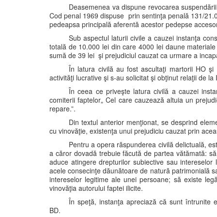
Deasemenea va dispune revocarea suspendării pede
Cod penal 1969 dispuse prin sentinţa penală 131/21.02
pedeapsa principală aferentă acestor pedepse accesori
Sub aspectul laturii civile a cauzei instanţa co
totală de 10.000 lei din care 4000 lei daune materiale 
sumă de 39 lei şi prejudiciul cauzat ca urmare a inca
În latura civilă au fost ascultaţi martorii HO şi
activităţi lucrative şi s-au solicitat şi obţinut relaţii d
În ceea ce priveşte latura civilă a cauzei insta
comiterii faptelor„ Cel care cauzează altuia un prejudici
repare.”.
Din textul anterior menţionat, se desprind elemen
cu vinovăţie, existenţa unui prejudiciu cauzat prin aceast
Pentru a opera răspunderea civilă delictuală, est
a căror dovadă trebuie făcută de partea vătămată: să e
aduce atingere drepturilor subiective sau intereselor
acele consecinţe dăunătoare de natură patrimonială sau
intereselor legitime ale unei persoane; să existe legăt
vinovăţia autorului faptei ilicite.
În speţă, instanţa apreciază că sunt întrunite e
BD.