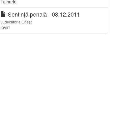
Talharie
Sentinţă penală - 08.12.2011
Judecătoria Onești
loviri