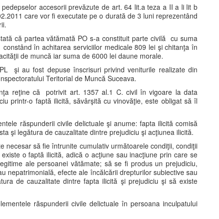
pselor accesorii prevăzute de art. 64 lit.a teza a II a li lit b
.2011 care vor fi executate pe o durată de 3 luni reprezentând
i.
nstată că partea vătămată PO s-a constituit parte civilă cu suma
constând în achitarea serviciilor medicale 809 lei şi chitanţa în
pacităţii de muncă iar suma de 6000 lei daune morale.
 PL şi au fost depuse înscrisuri privind veniturile realizate din
e la Inspectoratului Teritorial de Muncă Suceava.
nţa reţine că potrivit art. 1357 al.1 C. civil în vigoare la data
u printr-o faptă ilicită, săvârşită cu vinovăţie, este obligat să îl
tele răspunderii civile delictuale şi anume: fapta ilicită comisă
a şi legătura de cauzalitate dintre prejudiciu şi acţiunea ilicită.
e necesar să fie întrunite cumulativ următoarele condiţii, condiţii
xiste o faptă ilicită, adică o acţiune sau inacţiune prin care se
 legitime ale persoanei vătămate; să se fi produs un prejudiciu,
 nepatrimonială, efecte ale încălcării drepturilor subiective sau
ura de cauzalitate dintre fapta ilicită şi prejudiciu şi să existe
lementele răspunderii civile delictuale în persoana inculpatului