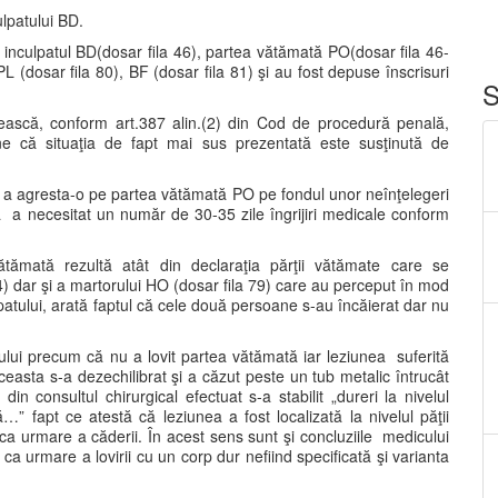
ulpatului BD.
ta inculpatul BD(dosar fila 46), partea vătămată PO(dosar fila 46-
PL (dosar fila 80), BF (dosar fila 81) şi au fost depuse înscrisuri
S
rească, conform art.387 alin.(2) din Cod de procedură penală,
ţine că situaţia de fapt mai sus prezentată este susţinută de
BD a agresta-o pe partea vătămată PO pe fondul unor neînţelegeri
 a necesitat un număr de 30-35 zile îngrijiri medicale conform
tămată rezultă atât din declaraţia părţii vătămate care se
14) dar şi a martorului HO (dosar fila 79) care au perceput în mod
patului, arată faptul că cele două persoane s-au încăierat dar nu
tului precum că nu a lovit partea vătămată iar leziunea suferită
ceasta s-a dezechilibrat şi a căzut peste un tub metalic întrucât
din consultul chirurgical efectuat s-a stabilit „dureri la nivelul
…” fapt ce atestă că leziunea a fost localizată la nivelul păţii
ca urmare a căderii. În acest sens sunt şi concluziile medicului
 ca urmare a lovirii cu un corp dur nefiind specificată şi varianta