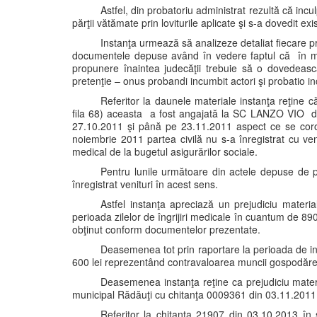
Astfel, din probatoriu administrat rezultă că incu
părţii vătămate prin loviturile aplicate şi s-a dovedit exis
Instanţa urmează să analizeze detaliat fiecare pre
documentele depuse având în vedere faptul că în mate
propunere înaintea judecăţii trebuie să o dovedească
pretenţie – onus probandi incumbit actori şi probatio inc
Referitor la daunele materiale instanţa reţine 
fila 68) aceasta a fost angajată la SC LANZO VIO di
27.10.2011 şi până pe 23.11.2011 aspect ce se coro
noiembrie 2011 partea civilă nu s-a înregistrat cu ven
medical de la bugetul asigurărilor sociale.
Pentru lunile următoare din actele depuse de par
înregistrat venituri în acest sens.
Astfel instanţa apreciază un prejudiciu material 
perioada zilelor de îngrijiri medicale în cuantum de 890 
obţinut conform documentelor prezentate.
Deasemenea tot prin raportare la perioada de in
600 lei reprezentând contravaloarea muncii gospodăreşt
Deasemenea instanţa reţine ca prejudiciu materia
municipal Rădăuţi cu chitanţa 0009361 din 03.11.2011 r
Referitor la chitanţa 21907 din 03.10.2013 în