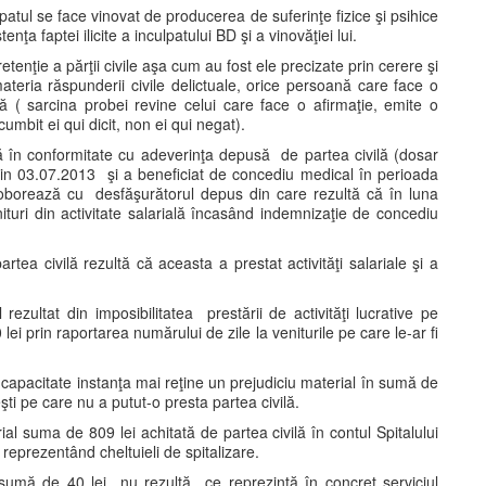
lpatul se face vinovat de producerea de suferinţe fizice şi psihice
tenţa faptei ilicite a inculpatului BD şi a vinovăţiei lui.
tenţie a părţii civile aşa cum au fost ele precizate prin cerere şi
ria răspunderii civile delictuale, orice persoană care face o
 ( sarcina probei revine celui care face o afirmaţie, emite o
umbit ei qui dicit, non ei qui negat).
că în conformitate cu adeverinţa depusă de partea civilă (dosar
n 03.07.2013 şi a beneficiat de concediu medical în perioada
borează cu desfăşurătorul depus din care rezultă că în luna
ituri din activitate salarială încasând indemnizaţie de concediu
tea civilă rezultă că aceasta a prestat activităţi salariale şi a
rezultat din imposibilitatea prestării de activităţi lucrative pe
lei prin raportarea numărului de zile la veniturile pe care le-ar fi
capacitate instanţa mai reţine un prejudiciu material în sumă de
i pe care nu a putut-o presta partea civilă.
l suma de 809 lei achitată de partea civilă în contul Spitalului
eprezentând cheltuieli de spitalizare.
 sumă de 40 lei nu rezultă ce reprezintă în concret serviciul