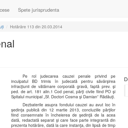
cese
Spete jurisprudenta
ți
Hotărâre 113 din 20.03.2014
enal
Pe rol judecarea cauzei penale privind pe
D
inculpatul BD trimis în judecată pentru săvârşirea
infracţiunii de vătămare corporală gravă, faptă prev. şi
ped. de art. 181 alin.1 Cod penal, părţi civile fiind PO şi
Spitalul municipal „Sf. Doctori Cosma şi Damian” Rădăuţi.
Dezbaterile asupra fondului cauzei au avut loc în
şedinţa publică din 12 martie 2013, concluziile părţilor
fiind consemnate în încheierea de şedinţă de la acea
dată, redactată separat şi care face parte integrantă din
prezenta hotărâre, dată la care instanţa, din lipsă de timp