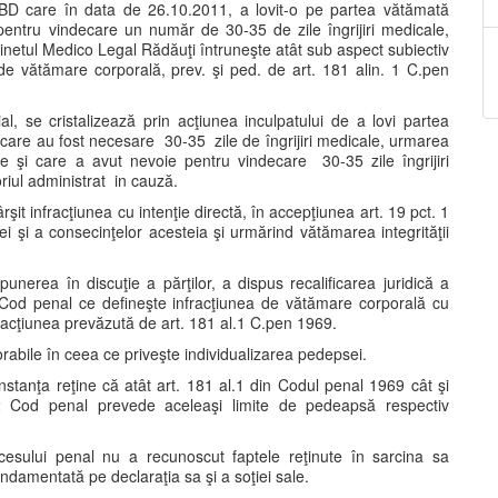
ui BD care în data de 26.10.2011, a lovit-o pe partea vătămată
entru vindecare un număr de 30-35 de zile îngrijiri medicale,
etul Medico Legal Rădăuţi întruneşte atât sub aspect subiectiv
ii de vătămare corporală, prev. şi ped. de art. 181 alin. 1 C.pen
al, se cristalizează prin acţiunea inculpatului de a lovi partea
ecare au fost necesare 30-35 zile de îngrijiri medicale, urmarea
te şi care a avut nevoie pentru vindecare 30-35 zile îngrijiri
riul administrat in cauză.
rşit infracţiunea cu intenţie directă, în accepţiunea art. 19 pct. 1
ei şi a consecinţelor acesteia şi urmărind vătămarea integrităţii
unerea în discuţie a părţilor, a dispus recalificarea juridică a
l.2 Cod penal ce defineşte infracţiunea de vătămare corporală cu
nfracţiunea prevăzută de art. 181 al.1 C.pen 1969.
orabile în ceea ce priveşte individualizarea pedepsei.
nstanţa reţine că atât art. 181 al.1 din Codul penal 1969 cât şi
2 Cod penal prevede aceleaşi limite de pedeapsă respectiv
ocesului penal nu a recunoscut faptele reţinute în sarcina sa
undamentată pe declaraţia sa şi a soţiei sale.