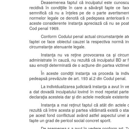
Deasemenea faptul că inculpatul este cunoscu
recidivă în condiţiile în care a săvârşit fapte ce fa
semnifică că nu a înţeles pe de o parte avertisment
normelor legale ce denotă că pedepsea anterioară n
aceste considerente instanţa apreciază că nu se poate
Cod penal 1969.
Conform Codului penal actual circumstanţele ate
faptei ce face obiectul cauzei la respectiva normă i
circumstanţe atenuante legale.
Instanţa nu va reţine provocarea ca şi circ
administrate în cauză, nu rezultă că inculpatul BD ar f
sau emoţii determinată de o acţiune din partea victimei,
În aceste condiţii instanţa va proceda la indi
pedeapsă prevăzute de art. 193 al.2 din Codul penal.
La individualizarea judiciară instanţa a avut în
a dat dovadă inculpatului lovind în mod repetat parte
declaraţia acesteia dar şi din actele medicale existente
Instanţa a mai reţinut faptul că atât din actele 
rezultă că între acesta şi partea vătămată există o star
pe acest fond conflictual având astfel aspectul unei a
fapte un grad de pericol social concret sporit.
De asemenea s-a avut în vedere conform art. 74 l