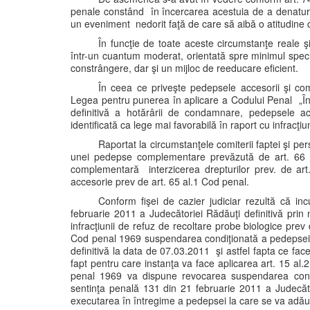
penale constând în încercarea acestuia de a denatura
un eveniment nedorit faţă de care să aibă o atitudine 
În funcţie de toate aceste circumstanţe reale 
într-un cuantum moderat, orientată spre minimul spec
constrângere, dar şi un mijloc de reeducare eficient.
În ceea ce priveşte pedepsele accesorii şi co
Legea pentru punerea în aplicare a Codului Penal „În 
definitivă a hotărârii de condamnare, pedepsele acc
identificată ca lege mai favorabilă în raport cu infracţi
Raportat la circumstanţele comiterii faptei şi p
unei pedepse complementare prevăzută de art. 66 C
complementară interzicerea drepturilor prev. de art.
accesorie prev de art. 65 al.1 Cod penal.
Conform fişei de cazier judiciar rezultă că i
februarie 2011 a Judecătoriei Rădăuţi definitivă prin
infracţiunii de refuz de recoltare probe biologice pre
Cod penal 1969 suspendarea condiţionată a pedepsei p
definitivă la data de 07.03.2011 şi astfel fapta ce fa
fapt pentru care instanţa va face aplicarea art. 15 al
penal 1969 va dispune revocarea suspendarea condiţ
sentinţa penală 131 din 21 februarie 2011 a Judecăto
executarea în întregime a pedepsei la care se va adău