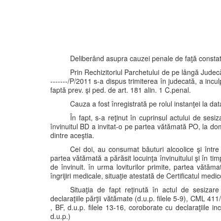
Deliberând asupra cauzei penale de faţă consta
Prin Rechizitoriul Parchetului de pe lângă Judecă
-------/P/2011 s-a dispus trimiterea în judecată, a incu
faptă prev. şi ped. de art. 181 alin. 1 C.penal.
Cauza a fost înregistrată pe rolul instanţei la
În fapt, s-a reţinut în cuprinsul actului de sesi
învinuitul BD a invitat-o pe partea vătămată PO, la dom
dintre aceştia.
Cei doi, au consumat băuturi alcoolice şi între 
partea vătămată a părăsit locuinţa învinuitului şi în tim
de învinuit. în urma loviturilor primite, partea vătă
îngrijiri medicale, situaţie atestată de Certificatul med
Situaţia de fapt reţinută în actul de sesizar
declaraţiile părţii vătămate (d.u.p. filele 5-9), CML 411
, BF, d.u.p. filele 13-16, coroborate cu declaraţiile inc
d.u.p.)