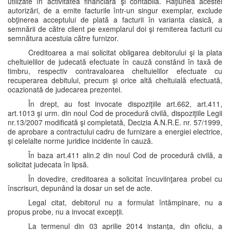
utilizate în activitatea financiară şi contabilă. Raţiunea acestei
autorizări, de a emite facturile într-un singur exemplar, exclude
obţinerea acceptului de plată a facturii în varianta clasică, a
semnării de către client pe exemplarul doi şi remiterea facturii cu
semnătura acestuia către furnizor.
Creditoarea a mai solicitat obligarea debitorului şi la plata
cheltuielilor de judecată efectuate în cauză constând în taxă de
timbru, respectiv contravaloarea cheltuielilor efectuate cu
recuperarea debitului, precum şi orice altă cheltuială efectuată,
ocazionată de judecarea prezentei.
În drept, au fost invocate dispoziţiile art.662, art.411,
art.1013 şi urm. din noul Cod de procedură civilă, dispoziţiile Legii
nr.13/2007 modificată şi completată, Decizia A.N.R.E. nr. 57/1999,
de aprobare a contractului cadru de furnizare a energiei electrice,
şi celelalte norme juridice incidente în cauză.
În baza art.411 alin.2 din noul Cod de procedură civilă, a
solicitat judecata în lipsă.
În dovedire, creditoarea a solicitat încuviinţarea probei cu
înscrisuri, depunând la dosar un set de acte.
Legal citat, debitorul nu a formulat întâmpinare, nu a
propus probe, nu a invocat excepţii.
La termenul din 03 aprilie 2014 instanţa, din oficiu, a