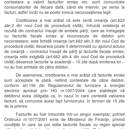
contestare a valorii facturilor emise etc. sunt comunicate
consumatorilor de fiecare dată, când ele intervin, pe verso la
facturi, astfel încât nu se poate invoca necunoaşterea legii.
Creditoarea a mai arătat că este certă creanţa (art.622
alin.2 din noul Cod de procedură civilă), întrucât existenţa ei
rezultă din contractul însuşit de ambele părţi, care se întregeşte
cu facturile fiscale emise şi recunoscute de debitor prin
necontestare; este lichidă creanţa (art.662 alin.3 din noul Cod de
procedură civilă) deoarece poate fi determinată cu ajutorul actului
de creanţă – contractul însuşit de părţi şi facturile fiscale emise;
creanţa este exigibilă (art.662 alin.4 din noul Cod de procedură
civilă) deoarece facturile la scadenţă – 10 zile după emiterea lor –
nu au fost achitate de către debitor.
De asemenea, creditoarea a mai arătat că facturile emise
sunt acceptate la plată, nefiind contestate de către debitor,
conform art.156 din Regulamentul de furnizare a energiei
electrice aprobat prin HG nr.1007/2004 care stabileşte că
debitorul avea obligaţia ca, în cazul în care contestă valoarea
facturii, să comunice acest fapt furnizorului, în termen de 15 zile
de la primire.
Facturile au fost întocmite într-un singur exemplar, potrivit
Ordinului nr.1077/2001 emis de Ministerul de Finanţe, privind
condiţiile în care se pot edita facturile fiscale cu regim special