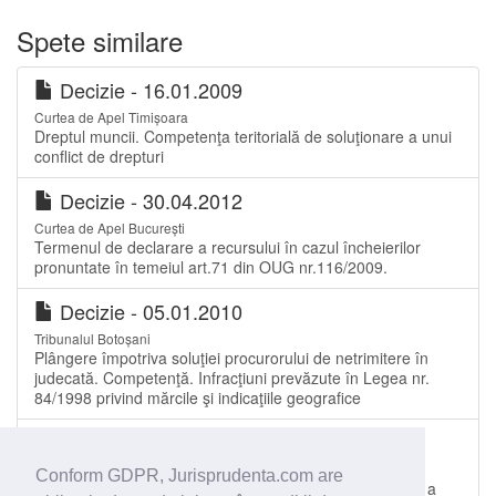
Spete similare
Decizie - 16.01.2009
Curtea de Apel Timișoara
Dreptul muncii. Competenţa teritorială de soluţionare a unui
conflict de drepturi
Decizie - 30.04.2012
Curtea de Apel București
Termenul de declarare a recursului în cazul încheierilor
pronuntate în temeiul art.71 din OUG nr.116/2009.
Decizie - 05.01.2010
Tribunalul Botoșani
Plângere împotriva soluţiei procurorului de netrimitere în
judecată. Competenţă. Infracţiuni prevăzute în Legea nr.
84/1998 privind mărcile şi indicaţiile geografice
Decizie - 12.04.2010
Curtea de Apel Iași
Conform GDPR, Jurisprudenta.com are
Măsuri asigurătorii în cursul arbitrajului. Competenţa de a