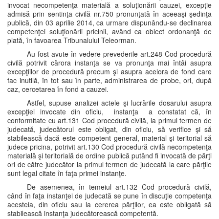
invocat necompetenţa materială a soluţionării cauzei, excepţie
admisă prin sentinţa civilă nr.750 pronunţată în aceeaşi şedinţa
publică, din 03 aprilie 2014, ca urmare dispunându-se declinarea
competenţei soluţionării pricinii, având ca obiect ordonanţă de
plată, în favoarea Tribunalului Teleorman.
Au fost avute în vedere prevederile art.248 Cod procedură
civilă potrivit cărora instanţa se va pronunţa mai întâi asupra
excepţiilor de procedură precum şi asupra acelora de fond care
fac inutilă, în tot sau în parte, administrarea de probe, ori, după
caz, cercetarea în fond a cauzei.
Astfel, supuse analizei actele şi lucrările dosarului asupra
excepţiei invocate din oficiu, instanţa a constatat că, în
conformitate cu art.131 Cod procedură civilă, la primul termen de
judecată, judecătorul este obligat, din oficiu, să verifice şi să
stabilească dacă este competent general, material şi teritorial să
judece pricina, potrivit art.130 Cod procedură civilă necompetenţa
materială şi teritorială de ordine publică putând fi invocată de părţi
ori de către judecător la primul termen de judecată la care părţile
sunt legal citate în faţa primei instanţe.
De asemenea, în temeiul art.132 Cod procedură civilă,
când în faţa instanţei de judecată se pune în discuţie competenţa
acesteia, din oficiu sau la cererea părţilor, ea este obligată să
stabilească instanţa judecătorească competentă.