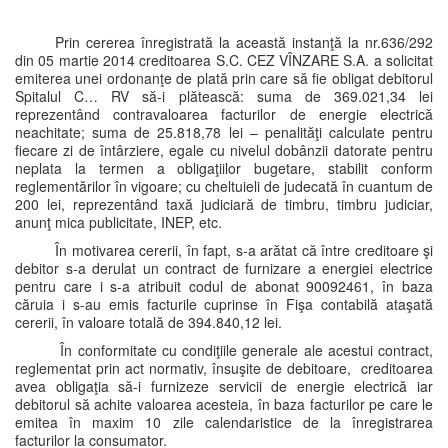
Prin cererea înregistrată la această instanţă la nr.636/292
din 05 martie 2014 creditoarea S.C. CEZ VÎNZARE S.A. a solicitat
emiterea unei ordonanţe de plată prin care să fie obligat debitorul
Spitalul C… RV să-i plătească: suma de 369.021,34 lei
reprezentând contravaloarea facturilor de energie electrică
neachitate; suma de 25.818,78 lei – penalităţi calculate pentru
fiecare zi de întârziere, egale cu nivelul dobânzii datorate pentru
neplata la termen a obligaţiilor bugetare, stabilit conform
reglementărilor în vigoare; cu cheltuieli de judecată în cuantum de
200 lei, reprezentând taxă judiciară de timbru, timbru judiciar,
anunţ mica publicitate, INEP, etc.
În motivarea cererii, în fapt, s-a arătat că între creditoare şi
debitor s-a derulat un contract de furnizare a energiei electrice
pentru care i s-a atribuit codul de abonat 90092461, în baza
căruia i s-au emis facturile cuprinse în Fişa contabilă ataşată
cererii, în valoare totală de 394.840,12 lei.
În conformitate cu condiţiile generale ale acestui contract,
reglementat prin act normativ, însuşite de debitoare, creditoarea
avea obligaţia să-i furnizeze servicii de energie electrică iar
debitorul să achite valoarea acesteia, în baza facturilor pe care le
emitea în maxim 10 zile calendaristice de la înregistrarea
facturilor la consumator.