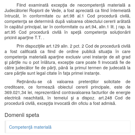
Fiind examinată excepţia de necompetenţă materială a
Judecătoriei Roşiorii de Vede, a fost apreciată ca fiind întemeiată
întrucât, în conformitate cu art.98 al.1 Cod procedură civilă,
competenţa se determină după valoarea obiectului cererii arătată
în capătul principal, iar în conformitate cu art.94, alin.1 lit. j rap. la
art.95 Cod procedură civilă în speţă competenţa soluţionării
pricinii aparţine T.T. .
Prin dispoziţiile art.129 alin. 2 pct. 2 Cod de procedură civilă
a fost calificată ca fiind de ordine publică situaţia în care
competenţa materială aparţine exclusiv unei instanţe de alt grad
şi părţile nu o pot înlătura, excepţie care poate fi invocată fie de
către judecător fie de părţi, până la primul termen de judecată la
care părţile sunt legal citate în faţa primei instanţe.
Reţinându-se că valoarea pretenţiilor solicitate de
creditoare, ce formează obiectul cererii principale, este de
369.021,34 lei, reprezentând contravaloarea facturilor de energie
electrică neachitată, în temeiul şi a dispoz. art.248 Cod de
procedură civilă, excepţia invocată din oficiu a fost admisă.
Domenii speta
Competenţă materială