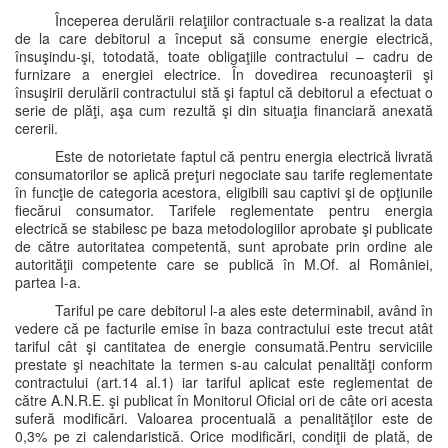
Începerea derulării relaţiilor contractuale s-a realizat la data
de la care debitorul a început să consume energie electrică,
însuşindu-şi, totodată, toate obligaţiile contractului – cadru de
furnizare a energiei electrice. În dovedirea recunoaşterii şi
însuşirii derulării contractului stă şi faptul că debitorul a efectuat o
serie de plăţi, aşa cum rezultă şi din situaţia financiară anexată
cererii.
Este de notorietate faptul că pentru energia electrică livrată
consumatorilor se aplică preţuri negociate sau tarife reglementate
în funcţie de categoria acestora, eligibili sau captivi şi de opţiunile
fiecărui consumator. Tarifele reglementate pentru energia
electrică se stabilesc pe baza metodologiilor aprobate şi publicate
de către autoritatea competentă, sunt aprobate prin ordine ale
autorităţii competente care se publică în M.Of. al României,
partea I-a.
Tariful pe care debitorul l-a ales este determinabil, având în
vedere că pe facturile emise în baza contractului este trecut atât
tariful cât şi cantitatea de energie consumată.Pentru serviciile
prestate şi neachitate la termen s-au calculat penalităţi conform
contractului (art.14 al.1) iar tariful aplicat este reglementat de
către A.N.R.E. şi publicat în Monitorul Oficial ori de câte ori acesta
suferă modificări. Valoarea procentuală a penalităţilor este de
0,3% pe zi calendaristică. Orice modificări, condiţii de plată, de