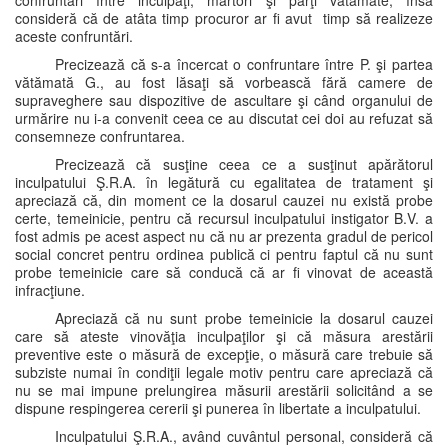
confruntări între inculpaţi, martori şi părţi vătămate, însă
consideră că de atâta timp procuror ar fi avut timp să realizeze
aceste confruntări.
Precizează că s-a încercat o confruntare între P. şi partea
vătămată G., au fost lăsaţi să vorbească fără camere de
supraveghere sau dispozitive de ascultare şi când organului de
urmărire nu i-a convenit ceea ce au discutat cei doi au refuzat să
consemneze confruntarea.
Precizează că susţine ceea ce a susţinut apărătorul
inculpatului Ş.R.A. în legătură cu egalitatea de tratament şi
apreciază că, din moment ce la dosarul cauzei nu există probe
certe, temeinicie, pentru că recursul inculpatului instigator B.V. a
fost admis pe acest aspect nu că nu ar prezenta gradul de pericol
social concret pentru ordinea publică ci pentru faptul că nu sunt
probe temeinicie care să conducă că ar fi vinovat de această
infracţiune.
Apreciază că nu sunt probe temeinicie la dosarul cauzei
care să ateste vinovăţia inculpaţilor şi că măsura arestării
preventive este o măsură de excepţie, o măsură care trebuie să
subziste numai în condiţii legale motiv pentru care apreciază că
nu se mai impune prelungirea măsurii arestării solicitând a se
dispune respingerea cererii şi punerea în libertate a inculpatului.
Inculpatului Ş.R.A., având cuvântul personal, consideră că