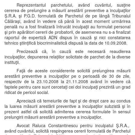
Reprezentantul parchetului, având cuvântul, susţine
cererea de prelungire a măsurii arestării preventive a inculpaţilor
Ş.R.A. şi P.G.D. formulată de Parchetul de pe lângă Tribunalul
Călăraşi, având în vedere că până în acest moment urmărirea
penală nu a fost finalizară întrucât inculpaţii au formulat personal
şi prin apărători cererii de probatorii, de asemenea nu s-a finalizat
raportul de expertiză ADN dispus în cauză şi nici constatarea
tehnico ştiinţifică biocriminalistică dispusă la data de 10.09.2008.
Precizează că, în cauză este necesară reaudierea
inculpaţilor, depunerea relaţiilor solicitate de parchet de la diverse
instituţii.
Faţă de aceste considerente solicită prelungirea măsurii
arestării preventive a inculpaţilor pe o perioadă de 30 de zile,
respectiv de la 23.10.2008 la 21.11.2008 având în vedere că
faptele pentru care sunt cercetaţi cei doi inculpaţi prezintă un grad
ridicat de pericol social.
Apreciază că temeiurile de fapt şi de drept care au condus
la luarea măsurii arestării preventive a inculpaţilor subzistă şi în
prezent astfel că solicită admiterea cererea formulate în sensul
prelungirii măsurii arestării preventive a inculpaţilor.
Avocat Raluca Constantinescu pentru inculpatul Ş.R.A.,
având cuvântul, solicită respingerea cererii formulată de Parchetul