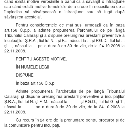
când există motive verosimile a bănui că a săvârşit o infracţiune
sau când există motive temeinicie de a crede în necesitatea de a
împiedica să săvârşească o infracţiune sau să fugă după
săvârşirea acesteia”.
Pentru considerentele de mai sus, urmează ca în baza
art.156 C.p.p. a admite propunerea Parchetului de pe lângă
Tribunalul Călăraşi şi a dispune prelungirea arestării preventive a
inculpaţilor Ş.R.A., fiul lui N... şi F..., născut la ... şi P.G.D., fiul lui ...
şi ..., născut la ... pe o durată de 30 de zile, de la 24.10.2008 la
22.11.2008.
PENTRU ACESTE MOTIVE,
ÎN NUMELE LEGII
DISPUNE
În baza art.156 C.p.p.
Admite propunerea Parchetului de pe lângă Tribunalul
Călăraşi şi dispune prelungirea arestării preventive a inculpaţilor
Ş.R.A., fiul lui N. şi F. M., născut la ____ şi P.G.D., fiul lui G. şi T.,
născut la ____ pe o durată de 30 de zile, de la 24.10.2008 la
22.11.2008.
Cu recurs în 24 ore de la pronunţare pentru procuror şi de
la comunicare pentru inculpaţi.