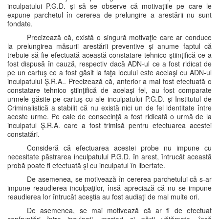
inculpatului P.G.D. şi să se observe că motivaţiile pe care le
expune parchetul în cererea de prelungire a arestării nu sunt
fondate.
Precizează că, există o singură motivaţie care ar conduce
la prelungirea măsurii arestării preventive şi anume faptul că
trebuie să fie efectuată această constatare tehnico ştiinţifică ce a
fost dispusă în cauză, respectiv dacă ADN-ul ce a fost ridicat de
pe un cartuş ce a fost găsit la faţa locului este acelaşi cu ADN-ul
inculpatului Ş.R.A.. Precizează că, anterior a mai fost efectuată o
constatare tehnico ştiinţifică de acelaşi fel, au fost comparate
urmele găsite pe cartuş cu ale inculpatului P.G.D. şi Institutul de
Criminalistică a stabilit că nu există nici un de fel identitate între
aceste urme. Pe cale de consecinţă a fost ridicată o urmă de la
inculpatul Ş.R.A. care a fost trimisă pentru efectuarea acestei
constatări.
Consideră că efectuarea acestei probe nu impune cu
necesitate păstrarea inculpatului P.G.D. în arest, întrucât această
probă poate fi efectuată şi cu inculpatul în libertate.
De asemenea, se motivează în cererea parchetului că s-ar
impune reaudierea inculpaţilor, însă apreciază că nu se impune
reaudierea lor întrucât aceştia au fost audiaţi de mai multe ori.
De asemenea, se mai motivează că ar fi de efectuat