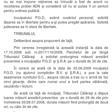
nu se mai impune reţinerea sa întrucât a fost de acord cu
recoltarea probei ADN şi consideră că nu ar putea fi un pericol
pentru ordinea publică.
Inculpatului P.G.D., având cuvântul personal, solicită
lăsarea sa în libertate pentru a-şi putea pregăti apărarea. Solicită
judecarea sa în stare de libertate.
TRIBUNALUL
Deliberând asupra propunerii de faţă;
Prin cererea înregistrată la această instanţă la data de
17.10.2008 sub nr.2017/116/2008, Parchetul de pe lângă
Tribunalul Călăraşi a solicitat prelungirea măsurii arestării
preventive a inculpaţilor P.G.D. şi Ş.R.A. pe o durată de 30 de zile.
În cerere se arată că la data de 30.06.2008 inculpatul
P.G.D. (cu ajutorul complicilor B.V. şi Ş.R.A.), a pus la cale
asasinarea numitului G.C., asupra căruia a tras cu o armă de foc
cinci gloanţe, dintre care numai unul a lovit partea vătămată,
cauzându-i leziuni.
Se arată că faţă de inculpaţi, Tribunalul Călăraşi a dispus
luarea măsurii arestării preventive pe o durată de 29 de zile prin
încheierea 35/28.07.2008, durata măsurii fiind prelungită de două
ori, cu câte 30 de zile.