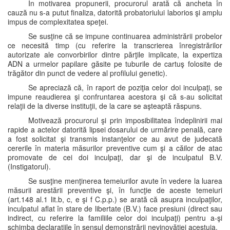
În motivarea propunerii, procurorul arată că ancheta în
cauză nu s-a putut finaliza, datorită probatoriului laborios şi amplu
impus de complexitatea speţei.
Se susţine că se impune continuarea administrării probelor
ce necesită timp (cu referire la transcrierea înregistrărilor
autorizate ale convorbirilor dintre părţile implicate, la expertiza
ADN a urmelor papilare găsite pe tuburile de cartuş folosite de
trăgător din punct de vedere al profilului genetic).
Se apreciază că, în raport de poziţia celor doi inculpaţi, se
impune reaudierea şi confruntarea acestora şi că s-au solicitat
relaţii de la diverse instituţii, de la care se aşteaptă răspuns.
Motivează procurorul şi prin imposibilitatea îndeplinirii mai
rapide a actelor datorită lipsei dosarului de urmărire penală, care
a fost solicitat şi transmis instanţelor ce au avut de judecată
cererile în materia măsurilor preventive cum şi a căilor de atac
promovate de cei doi inculpaţi, dar şi de inculpatul B.V.
(Instigatorul).
Se susţine menţinerea temeiurilor avute în vedere la luarea
măsurii arestării preventive şi, în funcţie de aceste temeiuri
(art.148 al.1 lit.b, c, e şi f C.p.p.) se arată că asupra inculpaţilor,
inculpatul aflat în stare de libertate (B.V.) face presiuni (direct sau
indirect, cu referire la familiile celor doi inculpaţi) pentru a-şi
schimba declaraţiile în sensul demonstrării nevinovăţiei acestuia.