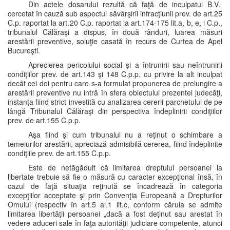
Din actele dosarului rezultă că faţă de inculpatul B.V.
cercetat în cauză sub aspectul săvârşirii infracţiunii prev. de art.25
C.p. raportat la art.20 C.p. raportat la art.174-175 lit.a, b, e, i C.p.,
tribunalul Călăraşi a dispus, în două rânduri, luarea măsuri
arestării preventive, soluţie casată în recurs de Curtea de Apel
Bucureşti.
Aprecierea pericolului social şi a întrunirii sau neîntrunirii
condiţiilor prev. de art.143 şi 148 C.p.p. cu privire la alt inculpat
decât cei doi pentru care s-a formulat propunerea de prelungire a
arestării preventive nu intră în sfera obiectului prezentei judecăţi,
instanţa fiind strict investită cu analizarea cererii parchetului de pe
lângă Tribunalul Călăraşi din perspectiva îndeplinirii condiţiilor
prev. de art.155 C.p.p.
Aşa fiind şi cum tribunalul nu a reţinut o schimbare a
temeiurilor arestării, apreciază admisibilă cererea, fiind îndeplinite
condiţiile prev. de art.155 C.p.p.
Este de netăgăduit că limitarea dreptului persoanei la
libertate trebuie să fie o măsură cu caracter excepţional însă, în
cazul de faţă situaţia reţinută se încadrează în categoria
excepţiilor acceptate şi prin Convenţia Europeană a Drepturilor
Omului (respectiv în art.5 al.1 lit.c, conform căruia se admite
limitarea libertăţii persoanei „dacă a fost deţinut sau arestat în
vedere aduceri sale în faţa autorităţii judiciare competente, atunci