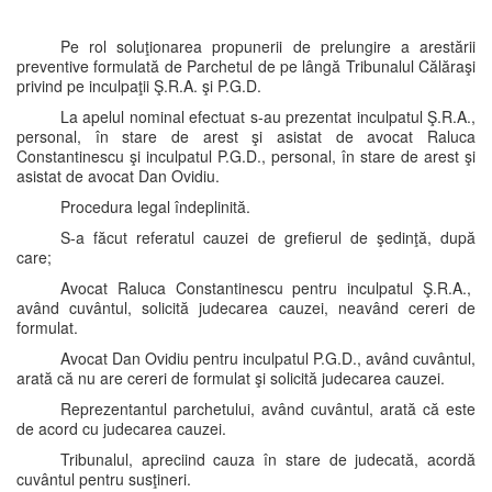
Pe rol soluţionarea propunerii de prelungire a arestării
preventive formulată de Parchetul de pe lângă Tribunalul Călăraşi
privind pe inculpaţii Ş.R.A. şi P.G.D.
La apelul nominal efectuat s-au prezentat inculpatul Ş.R.A.,
personal, în stare de arest şi asistat de avocat Raluca
Constantinescu şi inculpatul P.G.D., personal, în stare de arest şi
asistat de avocat Dan Ovidiu.
Procedura legal îndeplinită.
S-a făcut referatul cauzei de grefierul de şedinţă, după
care;
Avocat Raluca Constantinescu pentru inculpatul Ş.R.A.,
având cuvântul, solicită judecarea cauzei, neavând cereri de
formulat.
Avocat Dan Ovidiu pentru inculpatul P.G.D., având cuvântul,
arată că nu are cereri de formulat şi solicită judecarea cauzei.
Reprezentantul parchetului, având cuvântul, arată că este
de acord cu judecarea cauzei.
Tribunalul, apreciind cauza în stare de judecată, acordă
cuvântul pentru susţineri.