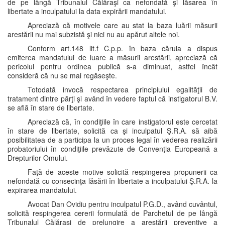
de pe lângă Tribunalul Călăraşi ca nefondată şi lăsarea în
libertate a inculpatului la data expirării mandatului.
Apreciază că motivele care au stat la baza luării măsurii
arestării nu mai subzistă şi nici nu au apărut altele noi.
Conform art.148 lit.f C.p.p. în baza căruia a dispus
emiterea mandatului de luare a măsurii arestării, apreciază că
pericolul pentru ordinea publică s-a diminuat, astfel încât
consideră că nu se mai regăseşte.
Totodată invocă respectarea principiului egalităţii de
tratament dintre părţi şi având în vedere faptul că instigatorul B.V.
se află în stare de libertate.
Apreciază că, în condiţiile în care instigatorul este cercetat
în stare de libertate, solicită ca şi inculpatul Ş.R.A. să aibă
posibilitatea de a participa la un proces legal în vederea realizării
probatoriului în condiţiile prevăzute de Convenţia Europeană a
Drepturilor Omului.
Faţă de aceste motive solicită respingerea propunerii ca
nefondată cu consecinţa lăsării în libertate a inculpatului Ş.R.A. la
expirarea mandatului.
Avocat Dan Ovidiu pentru inculpatul P.G.D., având cuvântul,
solicită respingerea cererii formulată de Parchetul de pe lângă
Tribunalul Călăraşi de prelungire a arestării preventive a