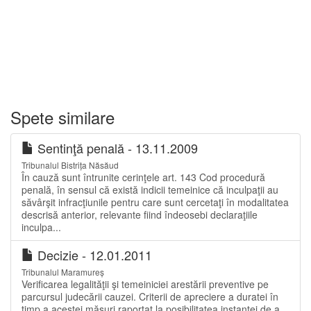
Spete similare
Sentinţă penală - 13.11.2009
Tribunalul Bistrița Năsăud
În cauză sunt întrunite cerinţele art. 143 Cod procedură
penală, în sensul că există indicii temeinice că inculpaţii au
săvârşit infracţiunile pentru care sunt cercetaţi în modalitatea
descrisă anterior, relevante fiind îndeosebi declaraţiile
inculpa...
Decizie - 12.01.2011
Tribunalul Maramureș
Verificarea legalităţii şi temeiniciei arestării preventive pe
parcursul judecării cauzei. Criterii de apreciere a duratei în
timp a acestei măsuri raportat la posibilitatea instanţei de a