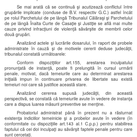
Se mai arată că se continuă şi acutizează conflictul între
grupările implicate (conduse de B.V. respectiv G.C.) astfel încât
pe rolul Parchetului de pe lângă Tribunalul Călăraşi şi Parchetului
de pe lângă Înalta Curte de Casaţie şi Justiţie se află mai multe
cauze privind infracţiuni de violenţă săvârşite de membrii celor
două grupări.
Analizând actele şi lucrările dosarului, în raport de probele
administrate în cauză şi de motivele cererii deduse judecăţii,
tribunalul constată următoarele:
Conform dispoziţiilor art.155, arestarea inculpatului
pronunţată de instanţă, poate fi prelungită în cursul urmării
penale, motivat, dacă temeiurile care au determinat arestarea
iniţială impun în continuare privarea de libertate sau există
temeiuri noi care să justifice această stare.
Analizând cererea supusă judecăţii, din această
perspectivă, se constată că temeiurile avute în vedere de instanţa
care a dispus luarea măsurii preventive se menţine.
Probatoriul administrat până în prezent nu a răsturnat
existenţa indiciilor temeinicie şi a probelor avute în vedere (în
conformitate cu dispoziţiile art.143 al.1 C.p.p.) pentru stabilirea
faptului că cei doi inculpaţi au săvârşit faptele penale pentru care
sunt cercetaţi.