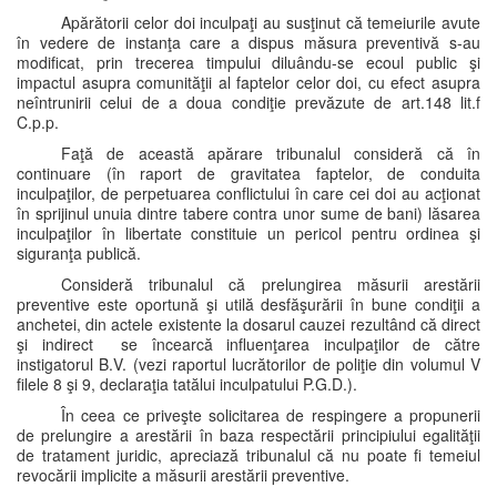
Apărătorii celor doi inculpaţi au susţinut că temeiurile avute
în vedere de instanţa care a dispus măsura preventivă s-au
modificat, prin trecerea timpului diluându-se ecoul public şi
impactul asupra comunităţii al faptelor celor doi, cu efect asupra
neîntrunirii celui de a doua condiţie prevăzute de art.148 lit.f
C.p.p.
Faţă de această apărare tribunalul consideră că în
continuare (în raport de gravitatea faptelor, de conduita
inculpaţilor, de perpetuarea conflictului în care cei doi au acţionat
în sprijinul unuia dintre tabere contra unor sume de bani) lăsarea
inculpaţilor în libertate constituie un pericol pentru ordinea şi
siguranţa publică.
Consideră tribunalul că prelungirea măsurii arestării
preventive este oportună şi utilă desfăşurării în bune condiţii a
anchetei, din actele existente la dosarul cauzei rezultând că direct
şi indirect se încearcă influenţarea inculpaţilor de către
instigatorul B.V. (vezi raportul lucrătorilor de poliţie din volumul V
filele 8 şi 9, declaraţia tatălui inculpatului P.G.D.).
În ceea ce priveşte solicitarea de respingere a propunerii
de prelungire a arestării în baza respectării principiului egalităţii
de tratament juridic, apreciază tribunalul că nu poate fi temeiul
revocării implicite a măsurii arestării preventive.