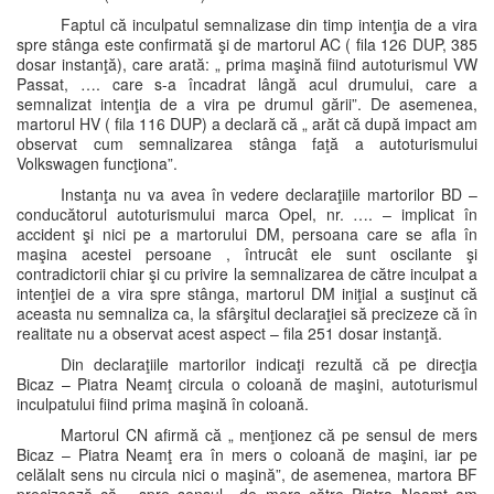
Faptul că inculpatul semnalizase din timp intenţia de a vira
spre stânga este confirmată şi de martorul AC ( fila 126 DUP, 385
dosar instanţă), care arată: „ prima maşină fiind autoturismul VW
Passat, …. care s-a încadrat lângă acul drumului, care a
semnalizat intenţia de a vira pe drumul gării”. De asemenea,
martorul HV ( fila 116 DUP) a declară că „ arăt că după impact am
observat cum semnalizarea stânga faţă a autoturismului
Volkswagen funcţiona”.
Instanţa nu va avea în vedere declaraţiile martorilor BD –
conducătorul autoturismului marca Opel, nr. …. – implicat în
accident şi nici pe a martorului DM, persoana care se afla în
maşina acestei persoane , întrucât ele sunt oscilante şi
contradictorii chiar şi cu privire la semnalizarea de către inculpat a
intenţiei de a vira spre stânga, martorul DM iniţial a susţinut că
aceasta nu semnaliza ca, la sfârşitul declaraţiei să precizeze că în
realitate nu a observat acest aspect – fila 251 dosar instanţă.
Din declaraţiile martorilor indicaţi rezultă că pe direcţia
Bicaz – Piatra Neamţ circula o coloană de maşini, autoturismul
inculpatului fiind prima maşină în coloană.
Martorul CN afirmă că „ menţionez că pe sensul de mers
Bicaz – Piatra Neamţ era în mers o coloană de maşini, iar pe
celălalt sens nu circula nici o maşină”, de asemenea, martora BF