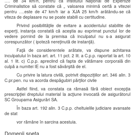
…. de 34 km/h, pentru ca Institutul Naţional de Expertize
Criminalistice să constate că „ valoarea minimă certă a vitezei
pentru ….este de 47 km/h iar a XJA 25 km/h arătându-se că
viteza de deplasare nu se poate stabili cu certitudine.
Privind posibilităţile de evitare a accidentului stabilite de
experţi, instanţa constată că aceştia au exprimat punctul lor de
vedere pornind de la premisa că inculpatul nu s-a asigurat
corespunzător ( ipoteză nereţinută de instanţă).
Faţă de considerentele arătate, va dispune achitarea
inculpatului în baza art. art. 11 pct. 2 lit. a C.p.p. raportat la art. 10
al. 1 lit. c) C.p.p. apreciind că fapta de vătămare corporală din
culpă a numitei IE nu a fost săvârşită de el.
Cu privire la latura civilă, potrivit dispoziţiilor art. 346 alin. 3
C.pr.pen. nu va acorda despăgubiri părţilor civile
Astfel fiind, va constata ca rămasă fără obiect excepţia
prescripţiei dreptului material la acţiune invocată de asigurătorul
SC Groupama Asigurări SA.
În baza art. 192 alin. 3 C.p.p. cheltuielile judiciare avansate
de stat
vor rămâne în sarcina acestuia.
Domenii speta