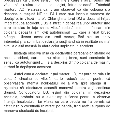
precizează că „ spre sensul de mers către Piatra Neamţ am
văzut că circulau mai multe maşini, într-o coloană”. Totodată
martorul AC relatează că: „ am observat că din coloană s-a
desprins o maşină NT 11 PAU care şi-a început manevra de
depăşire, în viteză mare”. Chiar şi martorul DM a declarat iniţial,
imediat după accident, „ BS a intrat în depăşirea unor autoturisme
care circulau în faţa sa cu viteză redusă, moment în care din
coloana depăşită am lovit autoturismul ….. care a virat brusc
stânga”. Ulterior acest din urmă martor, fără nici un motiv
întemeiat şi-a schimbat declaraţia susţinând că în realitate nu mai
circula o altă maşină în afara celor implicate în accident.
Instanţa observă însă că declaraţiile persoanelor străine de
acest accident, care nu au nicio implicare, sunt constante în
sensul că autoturismul ….. s-a desprins dintr-o coloană de maşini,
intrând în depăşirea acestora.
Astfel cum a declarat iniţial martorul D, maşinile ce rulau în
coloană circulau cu viteză foarte redusă tocmai pentru că
observaseră intenţia inculpatului de a vira spre stânga şi îl
aşteptau să efectueze această manevră pentru a-şi continua
drumul. Conducătorul BS, ieşind din coloană, în depăşirea
acesteia, probabil nu a avut timp suficient pentru a observa
intenţia inculpatului, iar viteza cu care circula nu i-a permis să
efectueze o eventuală reintrare pe bandă, fiind astfel surprins de
manevra efectuată de inculpat.