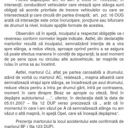
intersecţii, conducătorii vehiculelor care virează spre stânga sunt
obligaţi să acorde prioritate de trecere vehiculelor cu care se
intersectează şi care circulă din partea dreaptă; art. pct. 16 OUG
arată că intersecţie este orice încrucişare, joncţiune sau bifurcare
de drumuri la nivel, inclusiv spaţiile formate de acestea.
Observăm că în speţă, inculpatul a respectat obligaţiile ce-i
reveneau conform normelor legale indicate. Astfel, din declaraţiile
martorilor rezultă că inculpatul, semnalizând intenţia de a vira
spre stânga, a redus viteza, aproape oprind pentru a se asigura
că poate efectua manevra în condiţii de siguranţă; la acel moment
de pe sens opus nu circulau alte autovehicule, iar maşinile ce
rulau în urma sa au încetinit.
Astfel, martorul CJ, aflat pe partea carosabilă a drumului,
stând de vorbă cu martorul AC, relatează „ maşina albastră care
semnalizează virajul spre stânga, se încadrează pe axul drumului,
reduce viteza pentru a intra pe drumul gării, intră pe contrasens,
moment în care dinspre Bicaz se apropie cu viteză, fiind în
depăşire autoturismul ….”, ulterior, în declaraţia dată la data de
05.01.2007 – fila 12 DUP verso precizează că „ arăt că în
momentul în care l-am văzut pe A că semnalizează stânga nu am
văzut o altă maşină, în speţă Opel, care să înceapă depăşirea”.
Prezenţa martorului la locul accidentului este confirmată de
martorul BF ( fila 123 DUP).