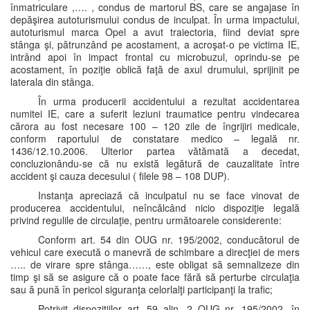
înmatriculare ,…. , condus de martorul BS, care se angajase în
depăşirea autoturismului condus de inculpat. În urma impactului,
autoturismul marca Opel a avut traiectoria, fiind deviat spre
stânga şi, pătrunzând pe acostament, a acroşat-o pe victima IE,
intrând apoi în impact frontal cu microbuzul, oprindu-se pe
acostament, în poziţie oblică faţă de axul drumului, sprijinit pe
laterala din stânga.
În urma producerii accidentului a rezultat accidentarea
numitei IE, care a suferit leziuni traumatice pentru vindecarea
cărora au fost necesare 100 – 120 zile de îngrijiri medicale,
conform raportului de constatare medico – legală nr.
1436/12.10.2006. Ulterior partea vătămată a decedat,
concluzionându-se că nu există legătură de cauzalitate între
accident şi cauza decesului ( filele 98 – 108 DUP).
Instanţa apreciază că inculpatul nu se face vinovat de
producerea accidentului, neîncălcând nicio dispoziţie legală
privind regulile de circulaţie, pentru următoarele considerente:
Conform art. 54 din OUG nr. 195/2002, conducătorul de
vehicul care execută o manevră de schimbare a direcţiei de mers
….. de virare spre stânga……, este obligat să semnalizeze din
timp şi să se asigure că o poate face fără să perturbe circulaţia
sau ă pună în pericol siguranţa celorlalţi participanţi la trafic;
Potrivit dispoziţiilor art. 59 alin. 2 OUG nr. 195/2002, în