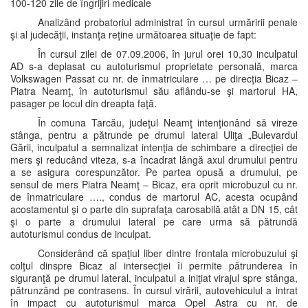
100-120 zile de îngrijiri medicale
Analizând probatoriul administrat în cursul urmăririi penale
şi al judecăţii, instanţa reţine următoarea situaţie de fapt:
În cursul zilei de 07.09.2006, în jurul orei 10,30 inculpatul
AD s-a deplasat cu autoturismul proprietate personală, marca
Volkswagen Passat cu nr. de înmatriculare … pe direcţia Bicaz –
Piatra Neamţ, în autoturismul său aflându-se şi martorul HA,
pasager pe locul din dreapta faţă.
În comuna Tarcău, judeţul Neamţ intenţionând să vireze
stânga, pentru a pătrunde pe drumul lateral Uliţa „Bulevardul
Gării, inculpatul a semnalizat intenţia de schimbare a direcţiei de
mers şi reducând viteza, s-a încadrat lângă axul drumului pentru
a se asigura corespunzător. Pe partea opusă a drumului, pe
sensul de mers Piatra Neamţ – Bicaz, era oprit microbuzul cu nr.
de înmatriculare …., condus de martorul AC, acesta ocupând
acostamentul şi o parte din suprafaţa carosabilă atât a DN 15, cât
şi o parte a drumului lateral pe care urma să pătrundă
autoturismul condus de inculpat.
Considerând că spaţiul liber dintre frontala microbuzului şi
colţul dinspre Bicaz al intersecţiei îi permite pătrunderea în
siguranţă pe drumul lateral, inculpatul a iniţiat virajul spre stânga,
pătrunzând pe contrasens. În cursul virării, autovehiculul a intrat
în impact cu autoturismul marca Opel Astra cu nr. de