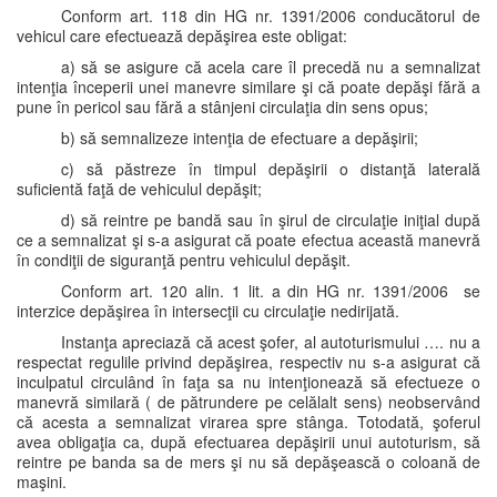
Conform art. 118 din HG nr. 1391/2006 conducătorul de
vehicul care efectuează depăşirea este obligat:
a) să se asigure că acela care îl precedă nu a semnalizat
intenţia începerii unei manevre similare şi că poate depăşi fără a
pune în pericol sau fără a stânjeni circulaţia din sens opus;
b) să semnalizeze intenţia de efectuare a depăşirii;
c) să păstreze în timpul depăşirii o distanţă laterală
suficientă faţă de vehiculul depăşit;
d) să reintre pe bandă sau în şirul de circulaţie iniţial după
ce a semnalizat şi s-a asigurat că poate efectua această manevră
în condiţii de siguranţă pentru vehiculul depăşit.
Conform art. 120 alin. 1 lit. a din HG nr. 1391/2006 se
interzice depăşirea în intersecţii cu circulaţie nedirijată.
Instanţa apreciază că acest şofer, al autoturismului …. nu a
respectat regulile privind depăşirea, respectiv nu s-a asigurat că
inculpatul circulând în faţa sa nu intenţionează să efectueze o
manevră similară ( de pătrundere pe celălalt sens) neobservând
că acesta a semnalizat virarea spre stânga. Totodată, şoferul
avea obligaţia ca, după efectuarea depăşirii unui autoturism, să
reintre pe banda sa de mers şi nu să depăşească o coloană de
maşini.