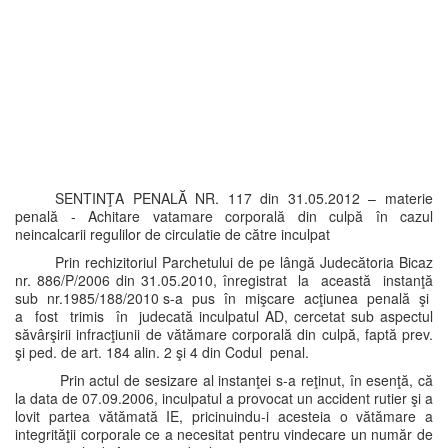
SENTINŢA PENALĂ NR. 117 din 31.05.2012 – materie
penală - Achitare vatamare corporală din culpă în cazul
neincalcarii regulilor de circulatie de către inculpat
Prin rechizitoriul Parchetului de pe lângă Judecătoria Bicaz
nr. 886/P/2006 din 31.05.2010, înregistrat la această instanţă
sub nr.1985/188/2010 s-a pus în mişcare acţiunea penală şi
a fost trimis în judecată inculpatul AD, cercetat sub aspectul
săvârşirii infracţiunii de vătămare corporală din culpă, faptă prev.
şi ped. de art. 184 alin. 2 şi 4 din Codul penal.
Prin actul de sesizare al instanţei s-a reţinut, în esenţă, că
la data de 07.09.2006, inculpatul a provocat un accident rutier şi a
lovit partea vătămată IE, pricinuindu-i acesteia o vătămare a
integrităţii corporale ce a necesitat pentru vindecare un număr de