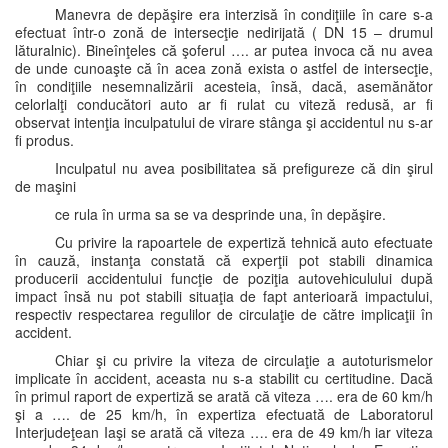
Manevra de depăşire era interzisă în condiţiile în care s-a
efectuat într-o zonă de intersecţie nedirijată ( DN 15 – drumul
lăturalnic). Bineînţeles că şoferul …. ar putea invoca că nu avea
de unde cunoaşte că în acea zonă exista o astfel de intersecţie,
în condiţiile nesemnalizării acesteia, însă, dacă, asemănător
celorlalţi conducători auto ar fi rulat cu viteză redusă, ar fi
observat intenţia inculpatului de virare stânga şi accidentul nu s-ar
fi produs.
Inculpatul nu avea posibilitatea să prefigureze că din şirul
de maşini
ce rula în urma sa se va desprinde una, în depăşire.
Cu privire la rapoartele de expertiză tehnică auto efectuate
în cauză, instanţa constată că experţii pot stabili dinamica
producerii accidentului funcţie de poziţia autovehiculului după
impact însă nu pot stabili situaţia de fapt anterioară impactului,
respectiv respectarea regulilor de circulaţie de către implicaţii în
accident.
Chiar şi cu privire la viteza de circulaţie a autoturismelor
implicate în accident, aceasta nu s-a stabilit cu certitudine. Dacă
în primul raport de expertiză se arată că viteza …. era de 60 km/h
şi a …. de 25 km/h, în expertiza efectuată de Laboratorul
Interjudeţean Iaşi se arată că viteza …. era de 49 km/h iar viteza