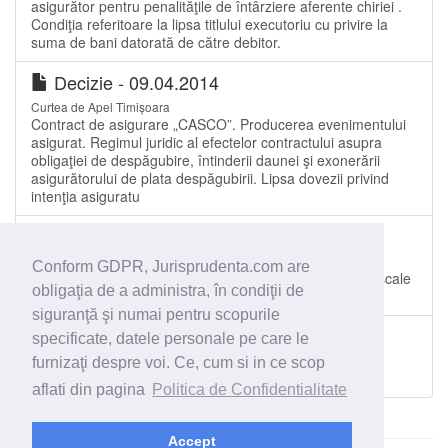
asigurător pentru penalităţile de întârziere aferente chiriei .
Condiţia referitoare la lipsa titlului executoriu cu privire la
suma de bani datorată de către debitor.
Decizie - 09.04.2014
Curtea de Apel Timișoara
Contract de asigurare „CASCO”. Producerea evenimentului
asigurat. Regimul juridic al efectelor contractului asupra
obligaţiei de despăgubire, întinderii daunei şi exonerării
asigurătorului de plata despăgubirii. Lipsa dovezii privind
intenţia asiguratu
Hotărâre - 14.12.2021
Curtea de Apel Constanța
Conform GDPR, Jurisprudenta.com are
Hotărâre care tine loc de contract de vânzare. Datorii fiscale
obligaţia de a administra, în condiţii de
ale vânzătorului.
siguranţă şi numai pentru scopurile
Decizie - 09.02.2016
specificate, datele personale pe care le
Tribunalul Bacău
furnizaţi despre voi. Ce, cum si in ce scop
Contracte
aflati din pagina
Politica de Confidentialitate
Accept