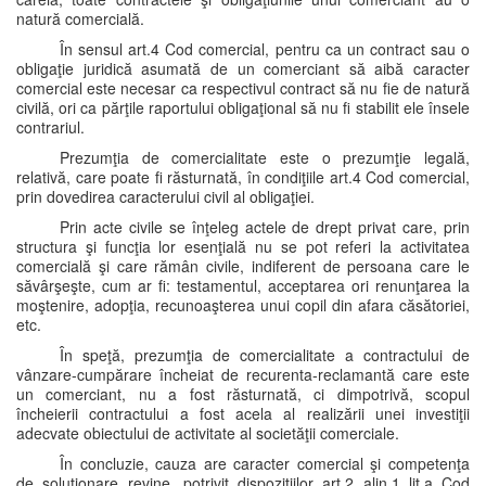
natură comercială.
În sensul art.4 Cod comercial, pentru ca un contract sau o
obligaţie juridică asumată de un comerciant să aibă caracter
comercial este necesar ca respectivul contract să nu fie de natură
civilă, ori ca părţile raportului obligaţional să nu fi stabilit ele însele
contrariul.
Prezumţia de comercialitate este o prezumţie legală,
relativă, care poate fi răsturnată, în condiţiile art.4 Cod comercial,
prin dovedirea caracterului civil al obligaţiei.
Prin acte civile se înţeleg actele de drept privat care, prin
structura şi funcţia lor esenţială nu se pot referi la activitatea
comercială şi care rămân civile, indiferent de persoana care le
săvârşeşte, cum ar fi: testamentul, acceptarea ori renunţarea la
moştenire, adopţia, recunoaşterea unui copil din afara căsătoriei,
etc.
În speţă, prezumţia de comercialitate a contractului de
vânzare-cumpărare încheiat de recurenta-reclamantă care este
un comerciant, nu a fost răsturnată, ci dimpotrivă, scopul
încheierii contractului a fost acela al realizării unei investiţii
adecvate obiectului de activitate al societăţii comerciale.
În concluzie, cauza are caracter comercial şi competenţa
de soluţionare revine, potrivit dispoziţiilor art.2 alin.1 lit.a Cod