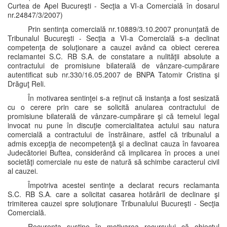
Curtea de Apel Bucureşti - Secţia a VI-a Comercială în dosarul
nr.24847/3/2007)
Prin sentinţa comercială nr.10889/3.10.2007 pronunţată de
Tribunalul Bucureşti - Secţia a VI-a Comercială s-a declinat
competenţa de soluţionare a cauzei având ca obiect cererea
reclamantei S.C. RB S.A. de constatare a nulităţii absolute a
contractului de promisiune bilaterală de vânzare-cumpărare
autentificat sub nr.330/16.05.2007 de BNPA Tatomir Cristina şi
Drăguţ Reli.
În motivarea sentinţei s-a reţinut că instanţa a fost sesizată
cu o cerere prin care se solicită anularea contractului de
promisiune bilaterală de vânzare-cumpărare şi că temeiul legal
invocat nu pune în discuţie comercialitatea actului sau natura
comercială a contractului de înstrăinare, astfel că tribunalul a
admis excepţia de necompetenţă şi a declinat cauza în favoarea
Judecătoriei Buftea, considerând că implicarea în proces a unei
societăţi comerciale nu este de natură să schimbe caracterul civil
al cauzei.
Împotriva acestei sentinţe a declarat recurs reclamanta
S.C. RB S.A. care a solicitat casarea hotărârii de declinare şi
trimiterea cauzei spre soluţionare Tribunalului Bucureşti - Secţia
Comercială.
Recurenta susţine în motivarea recursului că obiectul