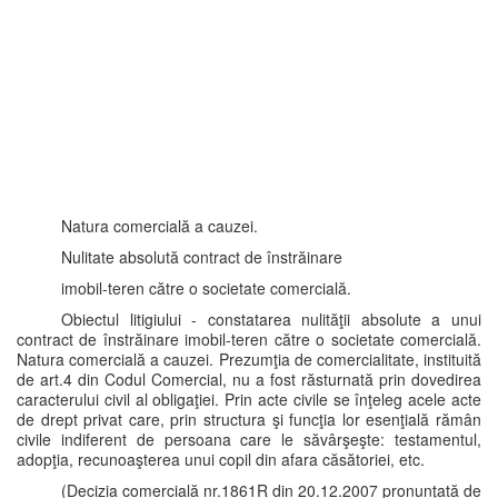
Natura comercială a cauzei.
Nulitate absolută contract de înstrăinare
imobil-teren către o societate comercială.
Obiectul litigiului - constatarea nulităţii absolute a unui
contract de înstrăinare imobil-teren către o societate comercială.
Natura comercială a cauzei. Prezumţia de comercialitate, instituită
de art.4 din Codul Comercial, nu a fost răsturnată prin dovedirea
caracterului civil al obligaţiei. Prin acte civile se înţeleg acele acte
de drept privat care, prin structura şi funcţia lor esenţială rămân
civile indiferent de persoana care le săvârşeşte: testamentul,
adopţia, recunoaşterea unui copil din afara căsătoriei, etc.
(Decizia comercială nr.1861R din 20.12.2007 pronunţată de