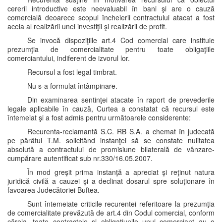
cererii introductive este neevaluabil în bani şi are o cauză
comercială deoarece scopul încheierii contractului atacat a fost
acela al realizării unei investiţii şi realizării de profit.
Se invocă dispoziţiile art.4 Cod comercial care instituie
prezumţia de comercialitate pentru toate obligaţiile
comerciantului, indiferent de izvorul lor.
Recursul a fost legal timbrat.
Nu s-a formulat întâmpinare.
Din examinarea sentinţei atacate în raport de prevederile
legale aplicabile în cauză, Curtea a constatat că recursul este
întemeiat şi a fost admis pentru următoarele considerente:
Recurenta-reclamantă S.C. RB S.A. a chemat în judecată
pe pârâtul T.M. solicitând instanţei să se constate nulitatea
absolută a contractului de promisiune bilaterală de vânzare-
cumpărare autentificat sub nr.330/16.05.2007.
În mod greşit prima instanţă a apreciat şi reţinut natura
juridică civilă a cauzei şi a declinat dosarul spre soluţionare în
favoarea Judecătoriei Buftea.
Sunt întemeiate criticile recurentei referitoare la prezumţia
de comercialitate prevăzută de art.4 din Codul comercial, conform
căreia, toate contractele şi obligaţiunile unui comerciant au o