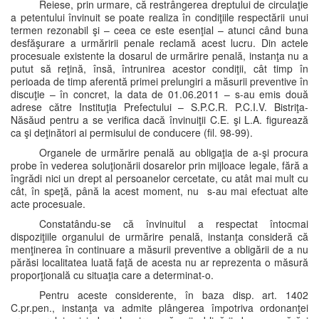
Reiese, prin urmare, că restrângerea dreptului de circulaţie
a petentului învinuit se poate realiza în condiţiile respectării unui
termen rezonabil şi – ceea ce este esenţial – atunci când buna
desfăşurare a urmăririi penale reclamă acest lucru. Din actele
procesuale existente la dosarul de urmărire penală, instanţa nu a
putut să reţină, însă, întrunirea acestor condiţii, cât timp în
perioada de timp aferentă primei prelungiri a măsurii preventive în
discuţie – în concret, la data de 01.06.2011 – s-au emis două
adrese către Instituţia Prefectului – S.P.C.R. P.C.I.V. Bistriţa-
Năsăud pentru a se verifica dacă învinuiţii C.E. şi L.A. figurează
ca şi deţinători ai permisului de conducere (fil. 98-99).
Organele de urmărire penală au obligaţia de a-şi procura
probe în vederea soluţionării dosarelor prin mijloace legale, fără a
îngrădi nici un drept al persoanelor cercetate, cu atât mai mult cu
cât, în speţă, până la acest moment, nu s-au mai efectuat alte
acte procesuale.
Constatându-se că învinuitul a respectat întocmai
dispoziţiile organului de urmărire penală, instanţa consideră că
menţinerea în continuare a măsurii preventive a obligării de a nu
părăsi localitatea luată faţă de acesta nu ar reprezenta o măsură
proporţională cu situaţia care a determinat-o.
Pentru aceste considerente, în baza disp. art. 1402
C.pr.pen., instanţa va admite plângerea împotriva ordonanţei