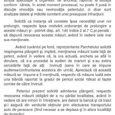
simplă speculaţie a organelor de anchetă, raportat la situaţia
conform căreia, în acest moment procesual, nu poate fi pusă în
discuţie vinovăţia sau nevinovăţia petentului, ci doar sunt
analizate datele şi indiciile comiterii unei presupuse infracţiuni.
Solicită ca instanţa să constate lipsa necesităţii unei noi
prelungiri, respectiv lipsa motivării ordonanţei de prelungire a
acestei măsuri şi - potrivit disp. art. 140 indice 2 al.7 C.pr.penală -
să dispună revocarea acestei măsuri, având în vedere cele mai
sus menţionate.
Având cuvântul pe fond, reprezentanta Parchetului solicită
respingerea plângerii şi, implicit, menţinerea măsurii luate faţă de
petent, având în vedere că, la ora actuală, ancheta se află în
derulare, că s-a procedat la audieri de martori şi s-au extins
cercetările faţă de alţi învinuiţi (sens în care se impune
audierea/confruntarea acestora din urmă). Apreciază că această
măsură se impune a fi menţinută, respectiv că măsura luată este
una blândă raportat la gradul de pericol social ridicat al faptei
comise de către învinuit.
Petentul prezent solicită admiterea plângerii, respectiv
revocarea măsurii obligării de a nu părăsi localitatea, având în
vedere că are minori în întreţinere, are datorii la bancă şi că traiul
şi-l asigură din veniturile obţinute prin efectuarea transportului
auto de persoane (fiind necesar a se deplasa şi în afara localităţii
de domiciliu).