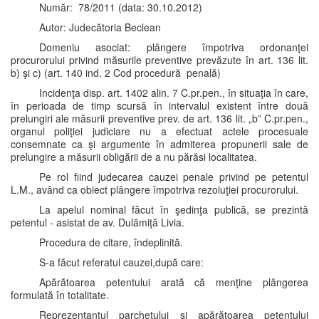
Număr: 78/2011 (data: 30.10.2012)
Autor: Judecătoria Beclean
Domeniu asociat: plângere împotriva ordonanţei
procurorului privind măsurile preventive prevăzute în art. 136 lit.
b) şi c) (art. 140 ind. 2 Cod procedură penală)
Incidenţa disp. art. 1402 alin. 7 C.pr.pen., în situaţia în care,
în perioada de timp scursă în intervalul existent între două
prelungiri ale măsurii preventive prev. de art. 136 lit. „b” C.pr.pen.,
organul poliţiei judiciare nu a efectuat actele procesuale
consemnate ca şi argumente în admiterea propunerii sale de
prelungire a măsurii obligării de a nu părăsi localitatea.
Pe rol fiind judecarea cauzei penale privind pe petentul
L.M., având ca obiect plângere împotriva rezoluţiei procurorului.
La apelul nominal făcut în şedinţa publică, se prezintă
petentul - asistat de av. Dulămiţă Livia.
Procedura de citare, îndeplinită.
S-a făcut referatul cauzei,după care:
Apărătoarea petentului arată că menţine plângerea
formulată în totalitate.
Reprezentantul parchetului şi apărătoarea petentului