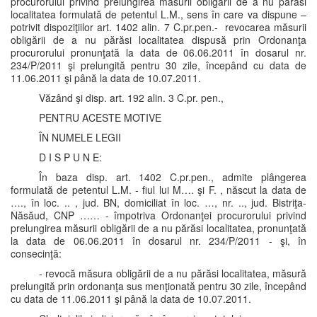
procurorului privind prelungirea măsurii obligării de a nu părăsi
localitatea formulată de petentul L.M., sens în care va dispune –
potrivit dispoziţiilor art. 1402 alin. 7 C.pr.pen.- revocarea măsurii
obligării de a nu părăsi localitatea dispusă prin Ordonanţa
procurorului pronunţată la data de 06.06.2011 în dosarul nr.
234/P/2011 şi prelungită pentru 30 zile, începând cu data de
11.06.2011 şi până la data de 10.07.2011.
Văzând şi disp. art. 192 alin. 3 C.pr. pen.,
PENTRU ACESTE MOTIVE
ÎN NUMELE LEGII
D I S P U N E:
În baza disp. art. 1402 C.pr.pen., admite plângerea
formulată de petentul L.M. - fiul lui M…. şi F. , născut la data de
…., în loc. .. , jud. BN, domiciliat în loc. …, nr. .., jud. Bistriţa-
Năsăud, CNP …… - împotriva Ordonanţei procurorului privind
prelungirea măsurii obligării de a nu părăsi localitatea, pronunţată
la data de 06.06.2011 în dosarul nr. 234/P/2011 - şi, în
consecinţă:
- revocă măsura obligării de a nu părăsi localitatea, măsură
prelungită prin ordonanţa sus menţionată pentru 30 zile, începând
cu data de 11.06.2011 şi până la data de 10.07.2011.