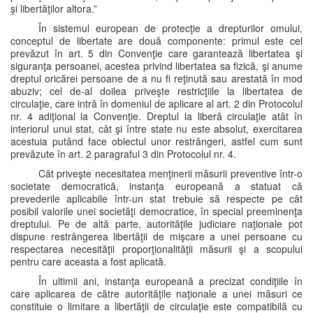
şi libertăţilor altora.”
În sistemul european de protecţie a drepturilor omului,
conceptul de libertate are două componente: primul este cel
prevăzut în art. 5 din Convenţie care garantează libertatea şi
siguranţa persoanei, acestea privind libertatea sa fizică, şi anume
dreptul oricărei persoane de a nu fi reţinută sau arestată în mod
abuziv; cel de-al doilea priveşte restricţiile la libertatea de
circulaţie, care intră în domeniul de aplicare al art. 2 din Protocolul
nr. 4 adiţional la Convenţie. Dreptul la liberă circulaţie atât în
interiorul unui stat, cât şi între state nu este absolut, exercitarea
acestuia putând face obiectul unor restrângeri, astfel cum sunt
prevăzute în art. 2 paragraful 3 din Protocolul nr. 4.
Cât priveşte necesitatea menţinerii măsurii preventive într-o
societate democratică, instanţa europeană a statuat că
prevederile aplicabile într-un stat trebuie să respecte pe cât
posibil valorile unei societăţi democratice, în special preeminenţa
dreptului. Pe de altă parte, autorităţile judiciare naţionale pot
dispune restrângerea libertăţii de mişcare a unei persoane cu
respectarea necesităţii proporţionalităţii măsurii şi a scopului
pentru care aceasta a fost aplicată.
În ultimii ani, instanţa europeană a precizat condiţiile în
care aplicarea de către autorităţile naţionale a unei măsuri ce
constituie o limitare a libertăţii de circulaţie este compatibilă cu