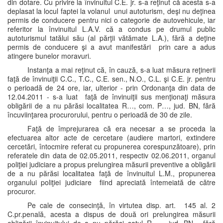
din dotare. Cu privire la învinuitul C.E. jr. s-a reţinut că acesta s-a
deplasat la locul faptei la volanul unui autoturism, deşi nu deţinea
permis de conducere pentru nici o categorie de autovehicule, iar
referitor la învinuitul L.A.V. că a condus pe drumul public
autoturismul tatălui său (al părţii vătămate L.A.), fără a deţine
permis de conducere şi a avut manifestări prin care a adus
atingere bunelor moravuri.
Instanţa a mai reţinut că, în cauză, s-a luat măsura reţinerii
faţă de învinuiţii C.C., T.C., C.E. sen., N.O., C.L. şi C.E. jr. pentru
o perioadă de 24 ore, iar, ulterior - prin Ordonanţa din data de
12.04.2011 - s-a luat faţă de învinuiţii sus menţionaţi măsura
obligării de a nu părăsi localitatea R…, com. P…, jud. BN, fără
încuviinţarea procurorului, pentru o perioadă de 30 de zile.
Faţă de împrejurarea că era necesar a se proceda la
efectuarea altor acte de cercetare (audiere martori, extindere
cercetări, întocmire referat cu propunerea corespunzătoare), prin
referatele din data de 02.05.2011, respectiv 02.06.2011, organul
poliţiei judiciare a propus prelungirea măsurii preventive a obligării
de a nu părăsi localitatea faţă de învinuitul L.M., propunerea
organului poliţiei judiciare fiind apreciată întemeiată de către
procuror.
Pe cale de consecinţă, în virtutea disp. art. 145 al. 2
C.pr.penală, acesta a dispus de două ori prelungirea măsurii