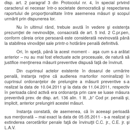
disp. art. 2 paragraf 3 din Protocolul nr. 4, în special privind
caracterul ei necesar într-o societate democratică şi respectarea
raportului de proporţionalitate între asemenea măsuri şi scopul
urmărit prin dispunerea lor.
Nu în ultimul rând, trebuie avută în vedere şi existenţa
prezumţiei de nevinovăţie, consacrată de art. 5 ind. 2 C.pr.pen,
conform căreia orice persoană este considerată nevinovată până
la stabilirea vinovăţiei sale printr-o hotărâre penală definitivă.
Ori, în speţă, până la acest moment - aşa cum s-a arătat
anterior – nu au mai fost efectuate acte procesuale, de natură să
justifice menţinerea măsurii preventive dispusă faţă de învinuit.
Din cuprinsul actelor existente în dosarul de urmărire
penală, instanţa reţine că audierea martorilor nominalizaţi în
cuprinsul ordonanţelor de prelungire a măsurii preventive s-a
realizat la data de 10.04.2011 şi la data de 11.04.2011, respectiv
în perioada când activă era ordonanţa prin care se luase măsura
preventivă prev. de disp. art. 136 alin. 1 lit. „b” Cod pr. penală şi,
implicit, anterior prelungirii acestei măsuri.
Instanţa constată, de asemenea, că în aceeaşi perioadă
sus menţionată – mai exact la data de 05.05.2011 - s-a realizat şi
extinderea cercetărilor penale faţă de învinuiţii C.C. jr., C.E. jr. şi
L.A.V.