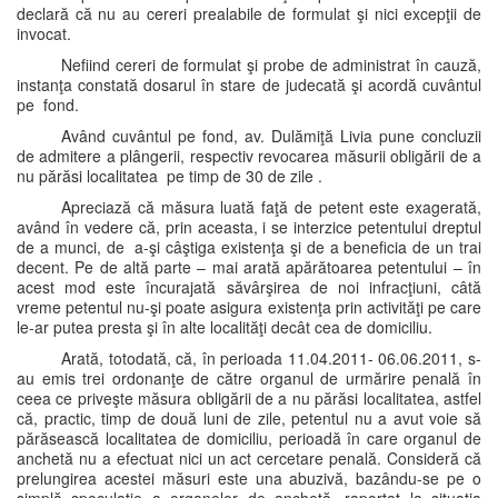
declară că nu au cereri prealabile de formulat şi nici excepţii de
invocat.
Nefiind cereri de formulat şi probe de administrat în cauză,
instanţa constată dosarul în stare de judecată şi acordă cuvântul
pe fond.
Având cuvântul pe fond, av. Dulămiţă Livia pune concluzii
de admitere a plângerii, respectiv revocarea măsurii obligării de a
nu părăsi localitatea pe timp de 30 de zile .
Apreciază că măsura luată faţă de petent este exagerată,
având în vedere că, prin aceasta, i se interzice petentului dreptul
de a munci, de a-şi câştiga existenţa şi de a beneficia de un trai
decent. Pe de altă parte – mai arată apărătoarea petentului – în
acest mod este încurajată săvârşirea de noi infracţiuni, câtă
vreme petentul nu-şi poate asigura existenţa prin activităţi pe care
le-ar putea presta şi în alte localităţi decât cea de domiciliu.
Arată, totodată, că, în perioada 11.04.2011- 06.06.2011, s-
au emis trei ordonanţe de către organul de urmărire penală în
ceea ce priveşte măsura obligării de a nu părăsi localitatea, astfel
că, practic, timp de două luni de zile, petentul nu a avut voie să
părăsească localitatea de domiciliu, perioadă în care organul de
anchetă nu a efectuat nici un act cercetare penală. Consideră că
prelungirea acestei măsuri este una abuzivă, bazându-se pe o