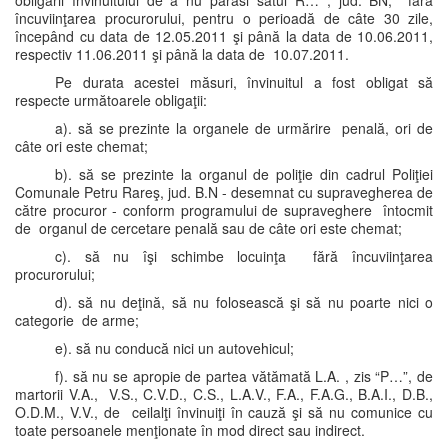
obligării învinuitului de a nu părăsi satul R… , jud. BN, fără
încuviinţarea procurorului, pentru o perioadă de câte 30 zile,
începând cu data de 12.05.2011 şi până la data de 10.06.2011,
respectiv 11.06.2011 şi până la data de 10.07.2011.
Pe durata acestei măsuri, învinuitul a fost obligat să
respecte următoarele obligaţii:
a). să se prezinte la organele de urmărire penală, ori de
câte ori este chemat;
b). să se prezinte la organul de poliţie din cadrul Poliţiei
Comunale Petru Rareş, jud. B.N - desemnat cu supravegherea de
către procuror - conform programului de supraveghere întocmit
de organul de cercetare penală sau de câte ori este chemat;
c). să nu îşi schimbe locuinţa fără încuviinţarea
procurorului;
d). să nu deţină, să nu folosească şi să nu poarte nici o
categorie de arme;
e). să nu conducă nici un autovehicul;
f). să nu se apropie de partea vătămată L.A. , zis “P…”, de
martorii V.A., V.S., C.V.D., C.S., L.A.V., F.A., F.A.G., B.A.I., D.B.,
O.D.M., V.V., de ceilalţi învinuiţi în cauză şi să nu comunice cu
toate persoanele menţionate în mod direct sau indirect.