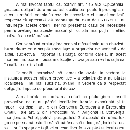
A mai invocat faptul că, potrivit art. 145 al.2 C.p.penală,
„măsura obligării de a nu părăsi localitatea poate fi prelungită în
cursul urmăririi penale în caz de necesitate şi numai motivat”,
respectiv că apreciază că ordonanţa din data de 06.06.2011 nu
întruneşte aceste criterii, nefiind prezentat cazul de necesitate
pentru prelungirea acestei măsuri şi - cu atât mai puţin – nefiind
motivată această măsură.
Consideră că prelungirea acestei măsuri este una abuzivă,
bazându-se pe o simplă speculaţie a organelor de anchetă - de
altfel, subiectivă - raportat la situaţia conform căreia, în acest
moment, nu poate fi pusă în discuţie vinovăţia sau nevinovăţia sa,
în calitate de învinuit.
Totodată, apreciază că temeiurile avute în vedere la
instituirea acestei măsuri preventive – a obligării de a nu părăsi
localitatea - nu mai subzistă, având în vedere că a respectat
obligaţiile impuse de procurorul de caz .
A mai arătat în motivarea cererii că prelungirea măsurii
preventive de a nu părăsi localitatea trebuie examinată şi în
raport cu disp. art. 5 din Convenţia Europeană a Drepturilor
Omului, ale art. 2 din Protocolul nr. 4 Adiţional la Convenţia
menţionată. Astfel, potrivit paragrafului 2 al acestui din urmă text
„orice persoană este liberă să părăsească orice ţară, inclusiv pe a
sa” , or, în speţa de faţă, el nu este liber în a-şi părăsi localitatea,