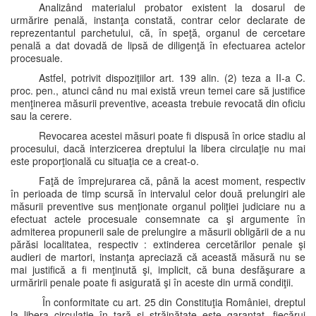
Analizând materialul probator existent la dosarul de
urmărire penală, instanţa constată, contrar celor declarate de
reprezentantul parchetului, că, în speţă, organul de cercetare
penală a dat dovadă de lipsă de diligenţă în efectuarea actelor
procesuale.
Astfel, potrivit dispoziţiilor art. 139 alin. (2) teza a II-a C.
proc. pen., atunci când nu mai există vreun temei care să justifice
menţinerea măsurii preventive, aceasta trebuie revocată din oficiu
sau la cerere.
Revocarea acestei măsuri poate fi dispusă în orice stadiu al
procesului, dacă interzicerea dreptului la libera circulaţie nu mai
este proporţională cu situaţia ce a creat-o.
Faţă de împrejurarea că, până la acest moment, respectiv
în perioada de timp scursă în intervalul celor două prelungiri ale
măsurii preventive sus menţionate organul poliţiei judiciare nu a
efectuat actele procesuale consemnate ca şi argumente în
admiterea propunerii sale de prelungire a măsurii obligării de a nu
părăsi localitatea, respectiv : extinderea cercetărilor penale şi
audieri de martori, instanţa apreciază că această măsură nu se
mai justifică a fi menţinută şi, implicit, că buna desfăşurare a
urmăririi penale poate fi asigurată şi în aceste din urmă condiţii.
În conformitate cu art. 25 din Constituţia României, dreptul
la libera circulaţie în ţară şi străinătate este garantat, fiecărui