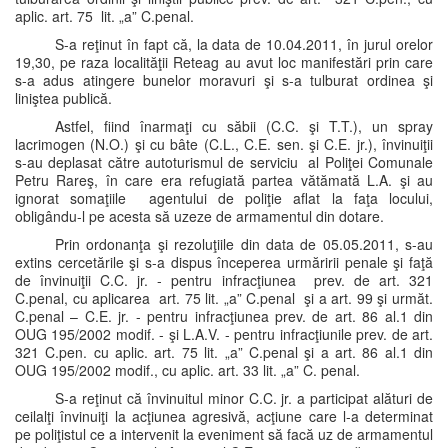
aplic. art. 75 lit. „a” C.penal.
S-a reţinut în fapt că, la data de 10.04.2011, în jurul orelor
19,30, pe raza localităţii Reteag au avut loc manifestări prin care
s-a adus atingere bunelor moravuri şi s-a tulburat ordinea şi
liniştea publică.
Astfel, fiind înarmaţi cu săbii (C.C. şi T.T.), un spray
lacrimogen (N.O.) şi cu bâte (C.L., C.E. sen. şi C.E. jr.), învinuiţii
s-au deplasat către autoturismul de serviciu al Poliţei Comunale
Petru Rareş, în care era refugiată partea vătămată L.A. şi au
ignorat somaţiile agentului de poliţie aflat la faţa locului,
obligându-l pe acesta să uzeze de armamentul din dotare.
Prin ordonanţa şi rezoluţiile din data de 05.05.2011, s-au
extins cercetările şi s-a dispus începerea urmăririi penale şi faţă
de învinuiţii C.C. jr. - pentru infracţiunea prev. de art. 321
C.penal, cu aplicarea art. 75 lit. „a” C.penal şi a art. 99 şi următ.
C.penal – C.E. jr. - pentru infracţiunea prev. de art. 86 al.1 din
OUG 195/2002 modif. - şi L.A.V. - pentru infracţiunile prev. de art.
321 C.pen. cu aplic. art. 75 lit. „a” C.penal şi a art. 86 al.1 din
OUG 195/2002 modif., cu aplic. art. 33 lit. „a” C. penal.
S-a reţinut că învinuitul minor C.C. jr. a participat alături de
ceilalţi învinuiţi la acţiunea agresivă, acţiune care l-a determinat
pe poliţistul ce a intervenit la eveniment să facă uz de armamentul