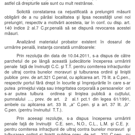
astfel că drepturile sale sunt cu mult restrânse.
Solicită constatarea ca nejustificată a prelungirii măsurii
obligării de a nu părăsi localitatea şi lipsa necesităţii unei noi
prelungiri, respectiv a motivării acesteia, iar în conf. cu disp. art.
140 indice 2 al.7 C.pr.penală să se dispună revocarea acestei
măsuri.
Analizând materialul probator existent în dosarul de
urmărire penală, instanţa constată următoarele:
Prin rezoluţia din data de 10.04.2011, s-a dispus de către
parchetul de pe lângă această judecătorie începerea urmăririi
penale faţă de învinuiţii C.C. şi T.T. pentru comiterea infracţiunilor
de ultraj contra bunelor moravuri şi tulburarea ordinii şi liniştii
publice prev. de art.321 C.penal, cu aplicarea art. 75 lit. a C.pen.,
respectiv portul fără drept în locurile şi împrejurările în care s-ar
putea primejdui viaţa sau integritatea corporală a persoanelor ori
s-ar putea tulbura ordinea şi liniştea publică a cuţitului,
pumnalului …, prev. de art. 2 al.1 pct.1 din legea 61/1991,
ambele cu aplicarea art. 33 lit. „a” C.pen. şi a art. 37 lit. „b”
C.pen. (pentru învinuitul T.T.).
Prin aceeaşi rezoluţie, s-a dispus începerea urmăririi
penale faţă de învinuiţii C.E. sen., N.O., C.L., L.M. şi C.E. jr.
pentru comiterea infracţiunii de ultraj contra bunelor moravuri şi
tulburarea ordinii şi liniştii publice prev. de art. 321 C.pen., cu