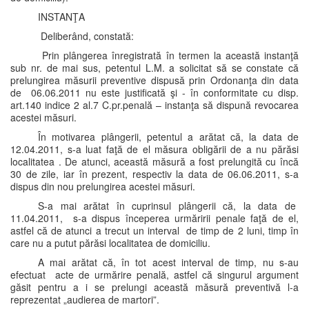
INSTANŢA
Deliberând, constată:
Prin plângerea înregistrată în termen la această instanţă
sub nr. de mai sus, petentul L.M. a solicitat să se constate că
prelungirea măsurii preventive dispusă prin Ordonanţa din data
de 06.06.2011 nu este justificată şi - în conformitate cu disp.
art.140 indice 2 al.7 C.pr.penală – instanţa să dispună revocarea
acestei măsuri.
În motivarea plângerii, petentul a arătat că, la data de
12.04.2011, s-a luat faţă de el măsura obligării de a nu părăsi
localitatea . De atunci, această măsură a fost prelungită cu încă
30 de zile, iar în prezent, respectiv la data de 06.06.2011, s-a
dispus din nou prelungirea acestei măsuri.
S-a mai arătat în cuprinsul plângerii că, la data de
11.04.2011, s-a dispus începerea urmăririi penale faţă de el,
astfel că de atunci a trecut un interval de timp de 2 luni, timp în
care nu a putut părăsi localitatea de domiciliu.
A mai arătat că, în tot acest interval de timp, nu s-au
efectuat acte de urmărire penală, astfel că singurul argument
găsit pentru a i se prelungi această măsură preventivă l-a
reprezentat „audierea de martori”.