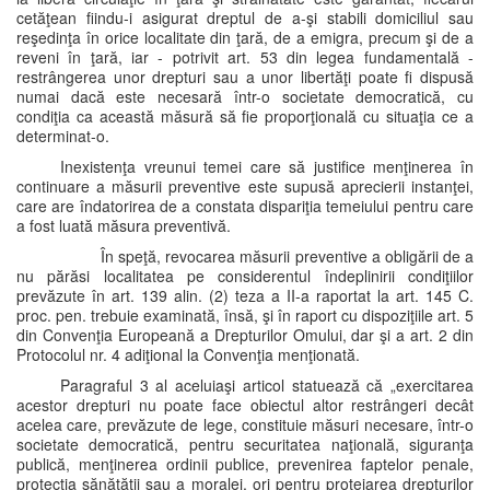
cetăţean fiindu-i asigurat dreptul de a-şi stabili domiciliul sau
reşedinţa în orice localitate din ţară, de a emigra, precum şi de a
reveni în ţară, iar - potrivit art. 53 din legea fundamentală -
restrângerea unor drepturi sau a unor libertăţi poate fi dispusă
numai dacă este necesară într-o societate democratică, cu
condiţia ca această măsură să fie proporţională cu situaţia ce a
determinat-o.
Inexistenţa vreunui temei care să justifice menţinerea în
continuare a măsurii preventive este supusă aprecierii instanţei,
care are îndatorirea de a constata dispariţia temeiului pentru care
a fost luată măsura preventivă.
În speţă, revocarea măsurii preventive a obligării de a
nu părăsi localitatea pe considerentul îndeplinirii condiţiilor
prevăzute în art. 139 alin. (2) teza a II-a raportat la art. 145 C.
proc. pen. trebuie examinată, însă, şi în raport cu dispoziţiile art. 5
din Convenţia Europeană a Drepturilor Omului, dar şi a art. 2 din
Protocolul nr. 4 adiţional la Convenţia menţionată.
Paragraful 3 al aceluiaşi articol statuează că „exercitarea
acestor drepturi nu poate face obiectul altor restrângeri decât
acelea care, prevăzute de lege, constituie măsuri necesare, într-o
societate democratică, pentru securitatea naţională, siguranţa
publică, menţinerea ordinii publice, prevenirea faptelor penale,
protecţia sănătăţii sau a moralei, ori pentru protejarea drepturilor