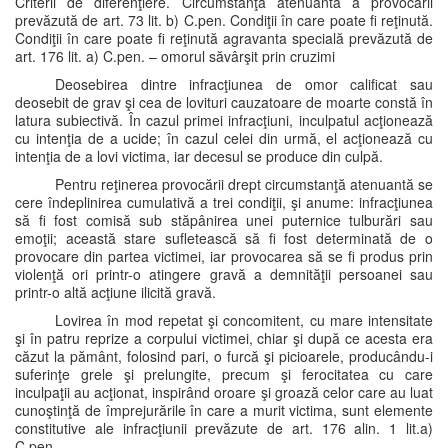
Criterii de diferenţiere. Circumstanţa atenuantă a provocării
prevăzută de art. 73 lit. b) C.pen. Condiţii în care poate fi reţinută.
Condiţii în care poate fi reţinută agravanta specială prevăzută de
art. 176 lit. a) C.pen. – omorul săvârşit prin cruzimi
Deosebirea dintre infracţiunea de omor calificat sau
deosebit de grav şi cea de lovituri cauzatoare de moarte constă în
latura subiectivă. În cazul primei infracţiuni, inculpatul acţionează
cu intenţia de a ucide; în cazul celei din urmă, el acţionează cu
intenţia de a lovi victima, iar decesul se produce din culpă.
Pentru reţinerea provocării drept circumstanţă atenuantă se
cere îndeplinirea cumulativă a trei condiţii, şi anume: infracţiunea
să fi fost comisă sub stăpânirea unei puternice tulburări sau
emoţii; această stare sufletească să fi fost determinată de o
provocare din partea victimei, iar provocarea să se fi produs prin
violenţă ori printr-o atingere gravă a demnităţii persoanei sau
printr-o altă acţiune ilicită gravă.
Lovirea în mod repetat şi concomitent, cu mare intensitate
şi în patru reprize a corpului victimei, chiar şi după ce acesta era
căzut la pământ, folosind pari, o furcă şi picioarele, producându-i
suferinţe grele şi prelungite, precum şi ferocitatea cu care
inculpaţii au acţionat, inspirând oroare şi groază celor care au luat
cunoştinţă de împrejurările în care a murit victima, sunt elemente
constitutive ale infracţiunii prevăzute de art. 176 alin. 1 lit.a)
C.pen.