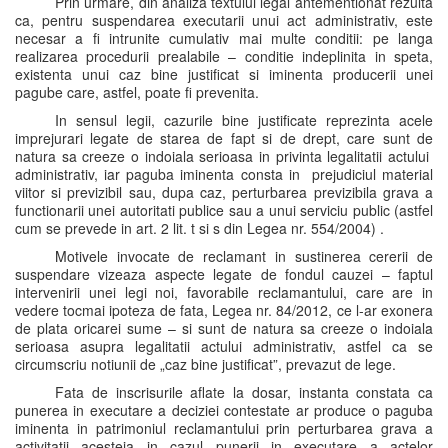
Prin urmare, din analiza textului legal antementionat rezulta
ca, pentru suspendarea executarii unui act administrativ, este
necesar a fi intrunite cumulativ mai multe conditii: pe langa
realizarea procedurii prealabile – conditie indeplinita in speta,
existenta unui caz bine justificat si iminenta producerii unei
pagube care, astfel, poate fi prevenita.
In sensul legii, cazurile bine justificate reprezinta acele
imprejurari legate de starea de fapt si de drept, care sunt de
natura sa creeze o indoiala serioasa in privinta legalitatii actului
administrativ, iar paguba iminenta consta in prejudiciul material
viitor si previzibil sau, dupa caz, perturbarea previzibila grava a
functionarii unei autoritati publice sau a unui serviciu public (astfel
cum se prevede in art. 2 lit. t si s din Legea nr. 554/2004) .
Motivele invocate de reclamant in sustinerea cererii de
suspendare vizeaza aspecte legate de fondul cauzei – faptul
intervenirii unei legi noi, favorabile reclamantului, care are in
vedere tocmai ipoteza de fata, Legea nr. 84/2012, ce l-ar exonera
de plata oricarei sume – si sunt de natura sa creeze o indoiala
serioasa asupra legalitatii actului administrativ, astfel ca se
circumscriu notiunii de „caz bine justificat”, prevazut de lege.
Fata de inscrisurile aflate la dosar, instanta constata ca
punerea in executare a deciziei contestate ar produce o paguba
iminenta in patrimoniul reclamantului prin perturbarea grava a
activitatii acesteia in cazul punerii in executare a actelor