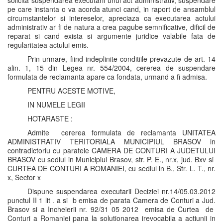
solicita suspendarea executarii unui act administrativ, suspendare
pe care instanta o va acorda atunci cand, in raport de ansamblul
circumstantelor si intereselor, apreciaza ca executarea actului
administrativ ar fi de natura a crea pagube semnificative, dificil de
reparat si cand exista si argumente juridice valabile fata de
regularitatea actului emis.
Prin urmare, fiind indeplinite conditiile prevazute de art. 14
alin. 1, 15 din Legea nr. 554/2004, cererea de suspendare
formulata de reclamanta apare ca fondata, urmand a fi admisa.
PENTRU ACESTE MOTIVE,
IN NUMELE LEGII
HOTARASTE :
Admite cererea formulata de reclamanta UNITATEA
ADMINISTRATIV TERITORIALA MUNICIPIUL BRASOV in
contradictoriu cu paratele CAMERA DE CONTURI A JUDETULUI
BRASOV cu sediul in Municipiul Brasov, str. P. E., nr.x, jud. Bxv si
CURTEA DE CONTURI A ROMANIEI, cu sediul in B., Str. L. T., nr.
x, Sector x
Dispune suspendarea executarii Deciziei nr.14/05.03.2012
punctul II 1 lit . a si b emisa de parata Camera de Conturi a Jud.
Brasov si a Incheierii nr. 92/31 05 2012 emisa de Curtea de
Conturi a Romaniei pana la solutionarea irevocabila a actiunii in