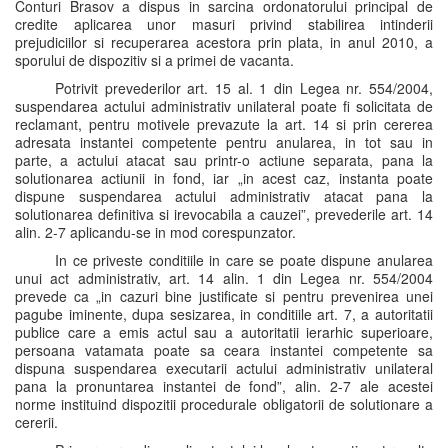
Conturi Brasov a dispus in sarcina ordonatorului principal de
credite aplicarea unor masuri privind stabilirea intinderii
prejudiciilor si recuperarea acestora prin plata, in anul 2010, a
sporului de dispozitiv si a primei de vacanta.
Potrivit prevederilor art. 15 al. 1 din Legea nr. 554/2004,
suspendarea actului administrativ unilateral poate fi solicitata de
reclamant, pentru motivele prevazute la art. 14 si prin cererea
adresata instantei competente pentru anularea, in tot sau in
parte, a actului atacat sau printr-o actiune separata, pana la
solutionarea actiunii in fond, iar „in acest caz, instanta poate
dispune suspendarea actului administrativ atacat pana la
solutionarea definitiva si irevocabila a cauzei”, prevederile art. 14
alin. 2-7 aplicandu-se in mod corespunzator.
In ce priveste conditiile in care se poate dispune anularea
unui act administrativ, art. 14 alin. 1 din Legea nr. 554/2004
prevede ca „in cazuri bine justificate si pentru prevenirea unei
pagube iminente, dupa sesizarea, in conditiile art. 7, a autoritatii
publice care a emis actul sau a autoritatii ierarhic superioare,
persoana vatamata poate sa ceara instantei competente sa
dispuna suspendarea executarii actului administrativ unilateral
pana la pronuntarea instantei de fond”, alin. 2-7 ale acestei
norme instituind dispozitii procedurale obligatorii de solutionare a
cererii.