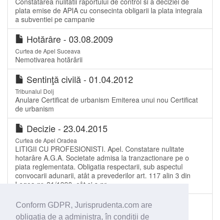
Constatarea nulitatii raportului de control si a deciziei de
plata emise de APIA cu consecinta obligarii la plata integrala
a subventiei pe campanie
Hotărâre - 03.08.2009
Curtea de Apel Suceava
Nemotivarea hotărârii
Sentinţă civilă - 01.04.2012
Tribunalul Dolj
Anulare Certificat de urbanism Emiterea unui nou Certificat
de urbanism
Decizie - 23.04.2015
Curtea de Apel Oradea
LITIGII CU PROFESIONISTI. Apel. Constatare nulitate
hotarâre A.G.A. Societate admisa la tranzactionare pe o
piata reglementata. Obligatia respectarii, sub aspectul
convocarii adunarii, atât a prevederilor art. 117 alin 3 din
Legea nr. 31/1990, cât si a pr
Hotărâre - 25.02.2009
Conform GDPR, Jurisprudenta.com are
Tribunalul Buzău
obligaţia de a administra, în condiţii de