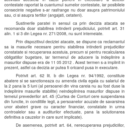
contestate raportat la cuantumul sumelor contestate, iar posibilele
consecinte negative s-ar rasfrange nu doar asupra patrimoniului
sau, ci si asupra tertilor (angajati, cetateni).
Sustinerile paratei in sensul ca prin decizia atacata se
recomanda doar stabilirea intinderii prejudiciului, potrivit art. 31
alin. 1 si 3 din Legea nr. 271/2008, nu sunt intemeiate.
Prin dispozitivul deciziei atacate, se dispune ca reclamantul
sa ia masurile necesare pentru stabilirea intinderii prejudiciilor
constatate si recuperarea acestuia, precum si pentru recalcularea
obligatiilor bugetare, iar termenul de aducere la indeplinire a
masurilor dispuse era de 11 05 2012 . Acest termen s-a implinit in
prezent, astfel ca decizia ar putea fi oricand pusa in executare.
Potrivit art. 62 lit. b din Legea nr. 94/1992, constituie
abatere si se sanctioneaza cu amenda civila egala cu salariul de
la 2 pana la 5 luni (al persoanei din vina careia nu au fost duse la
indeplinire masurile stabilite) neindeplinirea masurilor dispuse in
temeiul prevederilor art. 45 (Curtea de Conturi cere suspendarea
din functie, in conditiile legii, a persoanelor acuzate de savarsirea
unor abateri grave cu caracter financiar, constatate in urma
controalelor sau a auditurilor efectuate, pana la solutionarea
definitiva a cauzelor in care sunt implicate).
De asemenea, potrivit art. 64, nerecuperarea prejudiciilor,