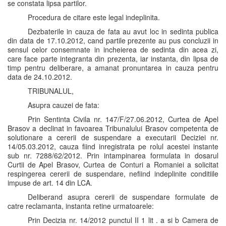
se constata lipsa partilor.
Procedura de citare este legal indeplinita.
Dezbaterile in cauza de fata au avut loc in sedinta publica
din data de 17.10.2012, cand partile prezente au pus concluzii in
sensul celor consemnate in incheierea de sedinta din acea zi,
care face parte integranta din prezenta, iar instanta, din lipsa de
timp pentru deliberare, a amanat pronuntarea in cauza pentru
data de 24.10.2012.
TRIBUNALUL,
Asupra cauzei de fata:
Prin Sentinta Civila nr. 147/F/27.06.2012, Curtea de Apel
Brasov a declinat in favoarea Tribunalului Brasov competenta de
solutionare a cererii de suspendare a executarii Deciziei nr.
14/05.03.2012, cauza fiind inregistrata pe rolul acestei instante
sub nr. 7288/62/2012. Prin intampinarea formulata in dosarul
Curtii de Apel Brasov, Curtea de Conturi a Romaniei a solicitat
respingerea cererii de suspendare, nefiind indeplinite conditiile
impuse de art. 14 din LCA.
Deliberand asupra cererii de suspendare formulate de
catre reclamanta, instanta retine urmatoarele:
Prin Decizia nr. 14/2012 punctul II 1 lit . a si b Camera de