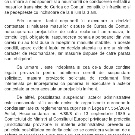
ca urmare a nedispunerii si a neurmaririi de conducerea entitatii a
masurilor transmise de Curtea de Conturi, constituie infractiune si
se pedepseste cu inchisoare de la 6 luni la 3 ani.
Prin urmare, faptul nepunerii in executare a deciziei
contestate si neluarea masurilor dispuse de Curtea de Conturi,
nerecuperarea prejudiciilor de catre reclamant antreneaza, in
temeiul legii, obligatoriu, raspunderea penala a persoanei din vina
careia nu au fost duse la indeplinire masurile stabilite. In aceste
conditii, apare evident faptul ca decizia atacata nu are un simplu
caracter de recomandare, iar masurile dispuse de catre parata
sunt obligatorii.
Ca urmare , este indeplinita si cea de-a doua conditie
legala prevazuta pentru admiterea cererii de suspendare
solicitate, masura provizorie solicitata de reclamant fiind
intemeiata pe imprejurarea ca punerea in executare a actelor
contestate ar crea acestuia un prejudiciu iminent.
De altfel, posibilitatea suspendarii actelor administrative
este consacrata si in actele emise de organismele europene in
conditii similare cu reglementarea cuprinsa in Legea nr. 554/2004.
Astfel, Recomandarea nr. R/89/8 din 13 septembrie 1989 a
Comitetului de Ministri al Consiliului Europei privitoare la protectia
jurisdictionala provizorie in materie administrativa prevede ca
principiu posibilitatea conferita celui ce se considera vatamat de a