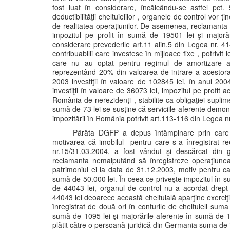
fost luat în considerare, încălcându-se astfel pct. 
deductibilităţii cheltuielilor , organele de control vor 
de realitatea operaţiunilor. De asemenea, reclamanta 
impozitul pe profit în sumă de 19501 lei şi majorăr
considerare prevederile art.11 alin.5 din Legea nr. 41
contribuabilii care investesc în mijloace fixe , potrivit l
care nu au optat pentru regimul de amortizare ac
reprezentând 20% din valoarea de intrare a acestora
2003 investiţii în valoare de 102845 lei, în anul 200
investiţii în valoare de 36073 lei, impozitul pe profit a
România de nerezidenţi , stabilite ca obligaţiei supli
sumă de 73 lei se susţine că serviciile aferente demontă
impozitării în România potrivit art.113-116 din Legea n
Pârâta DGFP a depus întâmpinare prin care a
motivarea că imobilul pentru care s-a înregistrat r
nr.15/31.03.2004, a fost vândut şi descărcat din g
reclamanta nemaiputând să înregistreze operaţiune
patrimoniul ei la data de 31.12.2003, motiv pentru c
sumă de 50.000 lei. În ceea ce priveşte impozitul în 
de 44043 lei, organul de control nu a acordat drept
44043 lei deoarece această cheltuială aparţine exerci
înregistrat de două ori în conturile de cheltuieli suma
sumă de 1095 lei şi majorările aferente în sumă de 
plătit către o persoană juridică din Germania suma de 7