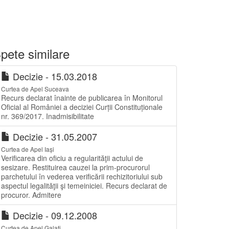
pete similare
Decizie - 15.03.2018
Curtea de Apel Suceava
Recurs declarat înainte de publicarea în Monitorul
Oficial al României a deciziei Curții Constituționale
nr. 369/2017. Inadmisibilitate
Decizie - 31.05.2007
Curtea de Apel Iași
Verificarea din oficiu a regularităţii actului de
sesizare. Restituirea cauzei la prim-procurorul
parchetului în vederea verificării rechizitoriului sub
aspectul legalităţii şi temeiniciei. Recurs declarat de
procuror. Admitere
Decizie - 09.12.2008
Curtea de Apel Galați