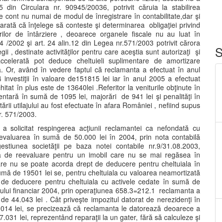
5 din Circulara nr. 90945/20036, potrivit căruia la stabilirea
ţine cont nu numai de modul de înregistrare în contabilitate,dar şi
arată că înţelege să conteste şi determinarea obligaţiei privind
ilor de întârziere , deoarece organele fiscale nu au luat în
4 /2002 şi art. 24 alin.12 din Legea nr.571/2003 potrivit cărora
S
egii , destinate activităţilor pentru care aceştia sunt autorizaţi şi
celerată pot deduce cheltuieli suplimentare de amortizare
. Or, având în vedere faptul că reclamanta a efectuat în anul
4 investiţii în valoare de151815 lei iar în anul 2005 a efectuat
chitat în plus este de 13640lei .Referitor la veniturile obţinute în
mentară în sumă de 1095 lei, majorări de 941 lei şi penalităţi în
rii utilajului au fost efectuate în afara României , nefiind supus
r. 571/2003.
 solicitat respingerea acţiunii reclamantei ca nefondată cu
eevaluarea în sumă de 50.000 lei în 2004, prin nota contabilă
estiunea societăţii pe baza notei contabile nr.9/31.08.2003,
a de reevaluare pentru un imobil care nu se mai regăsea în
are nu se poate acorda drept de deducere pentru cheltuiala în
sumă de 19501 lei se, pentru cheltuiala cu valoarea neamortizată
 de deducere pentru cheltuiala cu activele cedate în sumă de
ţiului financiar 2004, prin operaţiunea 658.3=212.1 reclamanta a
 de 44.043 lei . Cât priveşte impozitul datorat de nerezidenţi în
1014 lei, se precizează că reclamanta le datorează deoarece a
.031 lei, reprezentând reparaţii la un gater, fără să calculeze şi