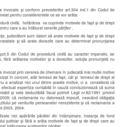
cile invocate şi conform prevederilor art.304 ind.1 din Codul de
meiat pentru considerentele ce se vor arăta:
edură civilă, hotărârea va cuprinde motivele de fapt şi de drept
tru care s-au înlăturat cererile părţilor .
ţe, judecătorii sunt datori să arate motivele de fapt şi de drept
nstatate şi să arate dovezile care au determinat pronunţarea
pct.5 din Codul de procedură civilă au caracter imperativ, iar
, fără arătarea motivelor şi a dovezilor, soluţia pronunţată nu
a a invocat prin cererea de chemare în judecată mai multe motive
ecizat în concret, atât temeiul de fapt, cât şi temeiul de drept al
nu a analizat nici unul dintre aceste motive, ci a considerat că
a efectuat expertiza contabilă în cauză concluzionează că suma
abil şi este deductibilă fiscal potrivit Legii nr.82/1991 privind
/2009; că reclamanta nu datorează impozit, neavând obligaţia
pozitului pe veniturile persoanelor nerezidente şi că reclamanta a
nii 2003, 2004.
ate nici apărările pârâtei din întâmpinare, instanţa de fond
ui judiciar şi fără a arăta motivele de fapt şi de drept care au
t înlăturarea susţinerilor pârâtei.