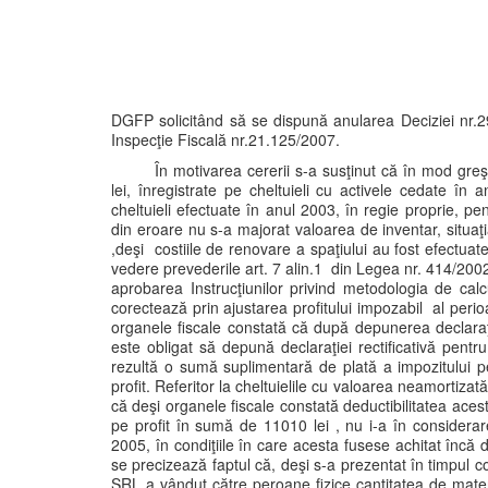
DGFP solicitând să se dispună anularea Deciziei nr.2
Inspecţie Fiscală nr.21.125/2007.
În motivarea cererii s-a susţinut că în mod gre
lei, înregistrate pe cheltuieli cu activele cedate în
cheltuieli efectuate în anul 2003, în regie proprie, p
din eroare nu s-a majorat valoarea de inventar, situaţi
,deşi costiile de renovare a spaţiului au fost efectua
vedere prevederile art. 7 alin.1 din Legea nr. 414/2002
aprobarea Instrucţiunilor privind metodologia de calcu
corectează prin ajustarea profitului impozabil al perioa
organele fiscale constată că după depunerea declaraţi
este obligat să depună declaraţiei rectificativă pentru
rezultă o sumă suplimentară de plată a impozitului p
profit. Referitor la cheltuielile cu valoarea neamortiza
că deşi organele fiscale constată deductibilitatea acest
pe profit în sumă de 11010 lei , nu i-a în considerar
2005, în condiţiile în care acesta fusese achitat încă 
se precizează faptul că, deşi s-a prezentat în timpul c
SRL a vândut către peroane fizice cantitatea de mater