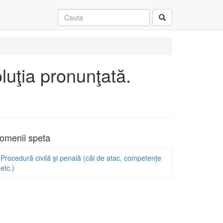
luţia pronunţată.
omenii speta
Procedură civilă şi penală (căi de atac, competenţe
etc.)