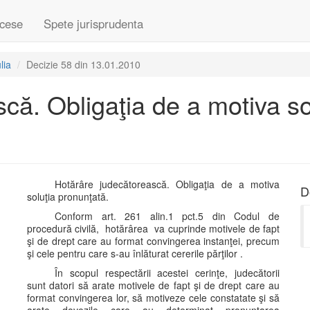
cese
Spete jurisprudenta
lia
Decizie 58 din 13.01.2010
că. Obligaţia de a motiva so
Hotărâre judecătorească. Obligaţia de a motiva
D
soluţia pronunţată.
Conform art. 261 alin.1 pct.5 din Codul de
procedură civilă, hotărârea va cuprinde motivele de fapt
şi de drept care au format convingerea instanţei, precum
şi cele pentru care s-au înlăturat cererile părţilor .
În scopul respectării acestei cerinţe, judecătorii
sunt datori să arate motivele de fapt şi de drept care au
format convingerea lor, să motiveze cele constatate şi să