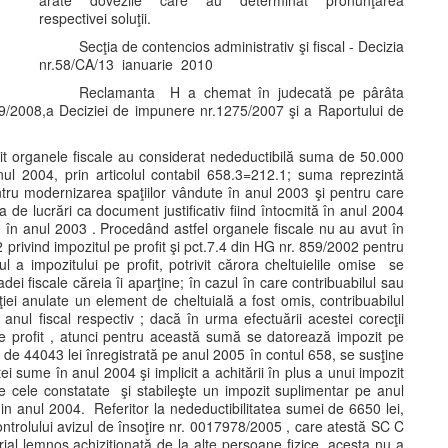
arate dovezile care au determinat pronunţarea
respectivei soluţii.
Secţia de contencios administrativ şi fiscal - Decizia
nr.58/CA/13 ianuarie 2010
Reclamanta H a chemat în judecată pe pârâta
9/2008,a Deciziei de impunere nr.1275/2007 şi a Raportului de
şit organele fiscale au considerat nedeductibilă suma de 50.000
 anul 2004, prin articolul contabil 658.3=212.1; suma reprezintă
entru modernizarea spaţiilor vândute în anul 2003 şi pentru care
a de lucrări ca document justificativ fiind întocmită în anul 2004
te în anul 2003 . Procedând astfel organele fiscale nu au avut în
 privind impozitul pe profit şi pct.7.4 din HG nr. 859/2002 pentru
l a impozitului pe profit, potrivit cărora cheltuielile omise se
dei fiscale căreia îi aparţine; în cazul în care contribuabilul sau
ei anulate un element de cheltuială a fost omis, contribuabilul
 anul fiscal respectiv ; dacă în urma efectuării acestei corecţii
e profit , atunci pentru această sumă se datorează impozit pe
tă de 44043 lei înregistrată pe anul 2005 în contul 658, se susţine
ei sume în anul 2004 şi implicit a achitării în plus a unui impozit
e cele constatate şi stabileşte un impozit suplimentar pe anul
din anul 2004. Referitor la nedeductibilitatea sumei de 6650 lei,
ontrolului avizul de însoţire nr. 0017978/2005 , care atestă SC C
ial lemnos achiziţionată de la alte persoane fizice, acesta nu a