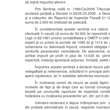
să reţină impozitul aferent.
Prin Sentinţa civilă nr. 1386/Ca/2009 Tribun
anularea parţială a Deciziei nr.29/25.03.2008 , a Dec
şi a măsurilor din Raportul de Inspecţie Fiscală 21.1
suma de 2.600 lei cheltuieli de judecată.
În considerentele acestei sentinţe s-a reţinu
efectuată în cauză că suma de 50.000 lei reprezintă o c
Legii nr.82/1991 privind contabilitatea a OMFP nr.306/
expert şi cu privire la sumele de 1095 lei şi 1014 lei, 
reclamanta nu datorează impozit, neavând obligaţia reţ
veniturile persoanelor nerezidente. De asemenea, exp
achitat impozit pe profit în plus de 13.635 lei, pen
expertiză, instanţa apreciază acţiunea fondată, astfel 
Împotriva acestei sentinţe a declarat recurs pâr
nelegalitate şi netemeinicie, solicitând în principal adm
spere rejudecare, iar în subsidiar admiterea recursului ş
În motivarea cererii de recurs se arată faptu
motivele de fapt şi de drept care au format convinge
bazată pe concluziile raportului de expertiză conta
hotărârea cu încălcarea prevederilor art. 261 pct.5 din
Intimatul-reclamant a depus întâmpinare prin c
din probele administrate în cauză, respectiv înscrisur