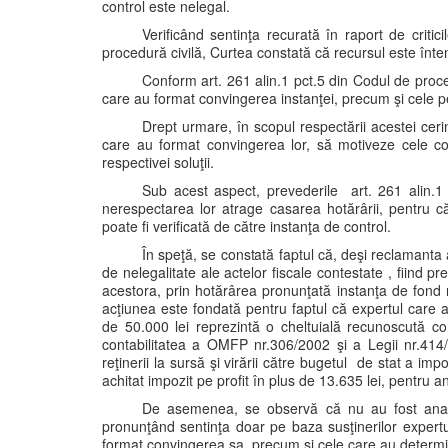
control este nelegal.
Verificând sentinţa recurată în raport de criti
procedură civilă, Curtea constată că recursul este înte
Conform art. 261 alin.1 pct.5 din Codul de proc
care au format convingerea instanţei, precum şi cele pen
Drept urmare, în scopul respectării acestei cerin
care au format convingerea lor, să motiveze cele co
respectivei soluţii.
Sub acest aspect, prevederile art. 261 alin.1 
nerespectarea lor atrage casarea hotărârii, pentru că
poate fi verificată de către instanţa de control.
În speţă, se constată faptul că, deşi reclamant
de nelegalitate ale actelor fiscale contestate , fiind pr
acestora, prin hotărârea pronunţată instanţa de fond 
acţiunea este fondată pentru faptul că expertul care 
de 50.000 lei reprezintă o cheltuială recunoscută cont
contabilitatea a OMFP nr.306/2002 şi a Legii nr.414
reţinerii la sursă şi virării către bugetul de stat a im
achitat impozit pe profit în plus de 13.635 lei, pentru a
De asemenea, se observă că nu au fost analiz
pronunţând sentinţa doar pe baza susţinerilor expertul
format convingerea sa, precum şi cele care au determina