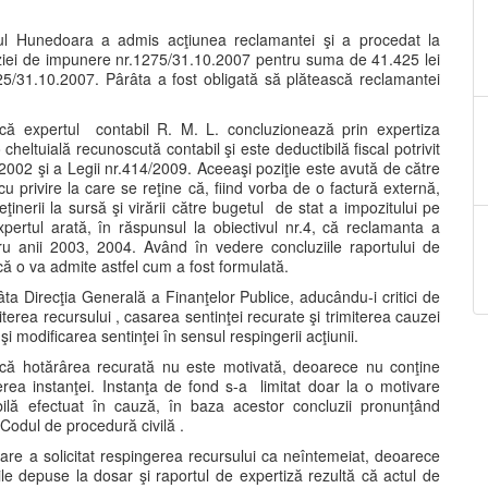
alul Hunedoara a admis acţiunea reclamantei şi a procedat la
iziei de impunere nr.1275/31.10.2007 pentru suma de 41.425 lei
25/31.10.2007. Pârâta a fost obligată să plătească reclamantei
t că expertul contabil R. M. L. concluzionează prin expertiza
heltuială recunoscută contabil şi este deductibilă fiscal potrivit
2002 şi a Legii nr.414/2009. Aceeaşi poziţie este avută de către
cu privire la care se reţine că, fiind vorba de o factură externă,
inerii la sursă şi virării către bugetul de stat a impozitului pe
ertul arată, în răspunsul la obiectivul nr.4, că reclamanta a
tru anii 2003, 2004. Având în vedere concluziile raportului de
că o va admite astfel cum a fost formulată.
âta Direcţia Generală a Finanţelor Publice, aducându-i critici de
iterea recursului , casarea sentinţei recurate şi trimiterea cauzei
i modificarea sentinţei în sensul respingerii acţiunii.
l că hotărârea recurată nu este motivată, deoarece nu conţine
rea instanţei. Instanţa de fond s-a limitat doar la o motivare
bilă efectuat în cauză, în baza acestor concluzii pronunţând
 Codul de procedură civilă .
are a solicitat respingerea recursului ca neîntemeiat, deoarece
ile depuse la dosar şi raportul de expertiză rezultă că actul de