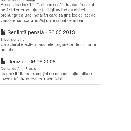
Recurs inadmisibil. Calificarea căii de atac în cazul
hotărârilor pronunţate în litigii având ca obiect
pronunţarea unei hotărâri care să ţină loc de act de
vânzare-cumpărare. Acţiuni evaluabile în bani.
Sentinţă penală - 26.03.2013
Tribunalul Bihor
Caracterul efectiv al anchetei organelor de urmărire
penala
Decizie - 06.06.2008
Curtea de Apel Brașov
Inadmisibilitatea excepţiei de neconstituţionalitate
invocată într-un recurs inadmisibil.