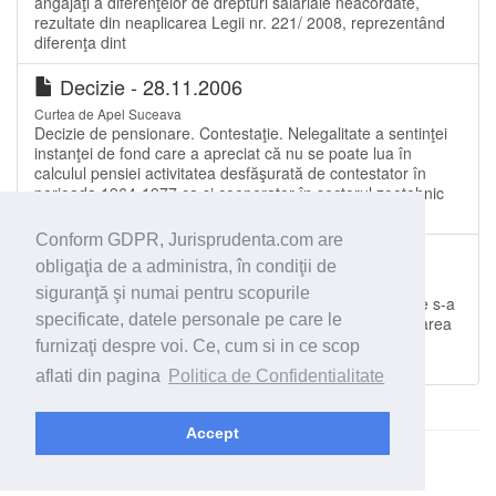
angajaţi a diferenţelor de drepturi salariale neacordate,
rezultate din neaplicarea Legii nr. 221/ 2008, reprezentând
diferenţa dint
Decizie - 28.11.2006
Curtea de Apel Suceava
Decizie de pensionare. Contestaţie. Nelegalitate a sentinţei
instanţei de fond care a apreciat că nu se poate lua în
calculul pensiei activitatea desfăşurată de contestator în
perioada 1964-1977 ca şi cooperator în sectorul zootehnic
dintr-o unitat...
Conform GDPR, Jurisprudenta.com are
Decizie - 28.09.2018
obligaţia de a administra, în condiţii de
Curtea de Apel Târgu Mureș
siguranţă şi numai pentru scopurile
3.Contestaţie împotriva deciziei casei de pensii prin care s-a
specificate, datele personale pe care le
respins cererea formulată de pensionar pentru recalcularea
pensiei anticipate parţiale cu luarea în considerare a
furnizaţi despre voi. Ce, cum si in ce scop
dispoziţiilor Legii nr.142/2016;
aflati din pagina
Politica de Confidentialitate
Accept
© 2026 - Jurisprudenta.com -
Cautare
-
Termeni si conditii