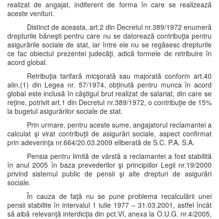
realizat de angajat, indiferent de forma în care se realizează
aceste venituri.
Distinct de aceasta, art.2 din Decretul nr.389/1972 enumeră
drepturile băneşti pentru care nu se datorează contribuţia pentru
asigurările sociale de stat, iar între ele nu se regăsesc drepturile
ce fac obiectul prezentei judecăţi, adică formele de retribuire în
acord global.
Retribuţia tarifară micşorată sau majorată conform art.40
alin.(1) din Legea nr. 57/1974, obţinută pentru munca în acord
global este inclusă în câştigul brut realizat de salariat, din care se
reţine, potrivit art.1 din Decretul nr.389/1972, o contribuţie de 15%
la bugetul asigurărilor sociale de stat.
Prin urmare, pentru aceste sume, angajatorul reclamantei a
calculat şi virat contribuţii de asigurări sociale, aspect confirmat
prin adeverinţa nr.664/20.03.2009 eliberată de S.C. P.A. S.A.
Pensia pentru limită de vârstă a reclamantei a fost stabilită
în anul 2005 în baza prevederilor şi principiilor Legii nr.19/2000
privind sistemul public de pensii şi alte drepturi de asigurări
sociale.
În cauza de faţă nu se pune problema recalculării unei
pensii stabilite în intervalul 1 iulie 1977 – 31.03.2001, astfel încât
să aibă relevanţă interdicţia din pct.VI, anexa la O.U.G. nr.4/2005,