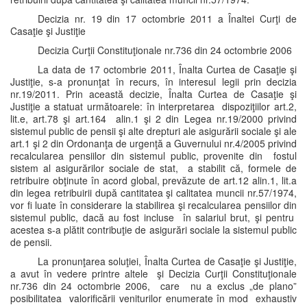
Decizia nr. 19 din 17 octombrie 2011 a Înaltei Curţi de
Casaţie şi Justiţie
Decizia Curţii Constituţionale nr.736 din 24 octombrie 2006
La data de 17 octombrie 2011, Înalta Curtea de Casaţie şi
Justiţie, s-a pronunţat în recurs, în interesul legii prin decizia
nr.19/2011. Prin această decizie, Înalta Curtea de Casaţie şi
Justiţie a statuat următoarele: în interpretarea dispoziţiilor art.2,
lit.e, art.78 şi art.164 alin.1 şi 2 din Legea nr.19/2000 privind
sistemul public de pensii şi alte drepturi ale asigurării sociale şi ale
art.1 şi 2 din Ordonanţa de urgenţă a Guvernului nr.4/2005 privind
recalcularea pensiilor din sistemul public, provenite din fostul
sistem al asigurărilor sociale de stat, a stabilit că, formele de
retribuire obţinute în acord global, prevăzute de art.12 alin.1, lit.a
din legea retribuirii după cantitatea şi calitatea muncii nr.57/1974,
vor fi luate în considerare la stabilirea şi recalcularea pensiilor din
sistemul public, dacă au fost incluse în salariul brut, şi pentru
acestea s-a plătit contribuţie de asigurări sociale la sistemul public
de pensii.
La pronunţarea soluţiei, Înalta Curtea de Casaţie şi Justiţie,
a avut în vedere printre altele şi Decizia Curţii Constituţionale
nr.736 din 24 octombrie 2006, care nu a exclus „de plano”
posibilitatea valorificării veniturilor enumerate în mod exhaustiv