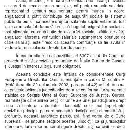
Astfel, în condiţiile în care se constată de instanţa investită
cu cereri de recalculare a pensiilor, că pentru sumele salariale,
reprezentând venituri suplimentare pentru munca în acord,
angajatorul a plătit contribuţie de asigurări sociale la sistemul
public de pensii, că aceste drepturi salariale suplimentare au fost
incluse în salariul de bază brut, că bugetul asigurărilor sociale a
fost alimentat cu contribuţie de asigurări sociale plătite de către
angajator, aferentă veniturilor salariale suplimentare obţinute de
către salariaţi, este firesc ca această contribuţie să fie avută în
vedere la recalcularea drepturilor de pensie.
În conformitate cu dispoziţiile art.3307 alin.4 din Codul de
procedură civilă, deciziile pronunţate de Înalta Curtea de Casaţie
şi Justiţie în interesul legii, sunt obligatorii.
Această concluzie este întărită de considerentele Curţii
Europene a Drepturilor Omului, enunţate în cauza M. contra R.
(Hotărârea din 22 noiembrie 2002, paragraful 42) astfel: în ceea
ce priveşte obligaţia judecătorilor de a se conforma jurisprudenţei
stabilite de Secţiile Unite al Curţii Supreme de Justiţie, Curtea
reaminteşte că reunirea Secţiilor Unite ale unei jurisdicţii are drept
scop să confere autoritate deosebită celor mai importante
decizii de principiu pe care această jurisdicţie este chemată să le
pronunţe, această autoritate particulară, fiind vorba de o Curte
supremă - se impune secţiilor acestei jurisdicţii, ca şi jurisdicţiilor
inferioare, fără a se aduce atingere dreptului şi sarcinii lor de a