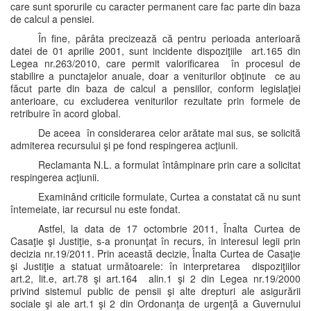
care sunt sporurile cu caracter permanent care fac parte din baza
de calcul a pensiei.
În fine, pârâta precizează că pentru perioada anterioară
datei de 01 aprilie 2001, sunt incidente dispoziţiile art.165 din
Legea nr.263/2010, care permit valorificarea în procesul de
stabilire a punctajelor anuale, doar a veniturilor obţinute ce au
făcut parte din baza de calcul a pensiilor, conform legislaţiei
anterioare, cu excluderea veniturilor rezultate prin formele de
retribuire în acord global.
De aceea în considerarea celor arătate mai sus, se solicită
admiterea recursului şi pe fond respingerea acţiunii.
Reclamanta N.L. a formulat întâmpinare prin care a solicitat
respingerea acţiunii.
Examinând criticile formulate, Curtea a constatat că nu sunt
întemeiate, iar recursul nu este fondat.
Astfel, la data de 17 octombrie 2011, Înalta Curtea de
Casaţie şi Justiţie, s-a pronunţat în recurs, în interesul legii prin
decizia nr.19/2011. Prin această decizie, Înalta Curtea de Casaţie
şi Justiţie a statuat următoarele: în interpretarea dispoziţiilor
art.2, lit.e, art.78 şi art.164 alin.1 şi 2 din Legea nr.19/2000
privind sistemul public de pensii şi alte drepturi ale asigurării
sociale şi ale art.1 şi 2 din Ordonanţa de urgenţă a Guvernului