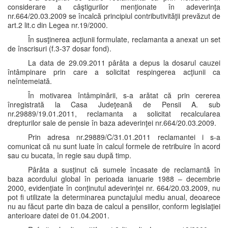
considerare a câştigurilor menţionate în adeverinţa
nr.664/20.03.2009 se încalcă principiul contributivităţii prevăzut de
art.2 lit.c din Legea nr.19/2000.
În susţinerea acţiunii formulate, reclamanta a anexat un set
de înscrisuri (f.3-37 dosar fond).
La data de 29.09.2011 pârâta a depus la dosarul cauzei
întâmpinare prin care a solicitat respingerea acţiunii ca
neîntemeiată.
În motivarea întâmpinării, s-a arătat că prin cererea
înregistrată la Casa Judeţeană de Pensii A. sub
nr.29889/19.01.2011, reclamanta a solicitat recalcularea
drepturilor sale de pensie în baza adeverinţei nr.664/20.03.2009.
Prin adresa nr.29889/C/31.01.2011 reclamantei i s-a
comunicat că nu sunt luate în calcul formele de retribuire în acord
sau cu bucata, în regie sau după timp.
Pârâta a susţinut că sumele încasate de reclamantă în
baza acordului global în perioada ianuarie 1988 – decembrie
2000, evidenţiate în conţinutul adeverinţei nr. 664/20.03.2009, nu
pot fi utilizate la determinarea punctajului mediu anual, deoarece
nu au făcut parte din baza de calcul a pensiilor, conform legislaţiei
anterioare datei de 01.04.2001.