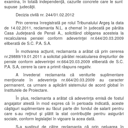
examina, în totală independenţă, cazurile concrete care le sunt
supuse judecăţii.
Decizia civilă nr. 244/01.02.2012
Prin cererea înregistrată pe rolul Tribunalului Argeş la data
de 14.02.2011, reclamanta N.L. a chemat în judecată pe pârâta
Casa Judeţeană de Pensii A., solicitând obligarea acesteia la
recalcularea pensiei conform adeverinţei nr.644/20.03.2009
eliberată de S.C. P.A. S.A.
În motivarea acţiunii, reclamanta a arătat că prin cererea
nr.29889/19.01.2011 a solicitat pârâtei recalcularea drepturilor de
pensie conform adeverinţei nr.664/20.03.2009 eliberată de S.C.
P.A. S.A, cerere la care a primit răspuns negativ.
A învederat reclamanta că veniturile suplimentare
menţionate în adeverinţa nr.664/20.03.2009 au caracter
permanent, ca urmare a aplicării sistemului de acord global în
Institutele de Proiectare.
În plus, reclamanta a arătat că adeverinţa emisă de fostul
angajator atestă în mod expres că în perioada indicată, aceste
câştiguri suplimentare au făcut parte din fondul de salarii pentru
care s-au reţinut şi plătit la stat contribuţiile pentru asigurări
sociale, conform legislaţiei în vigoare la acea dată.
S-a susţinut de către reclamanta că prin neluarea în