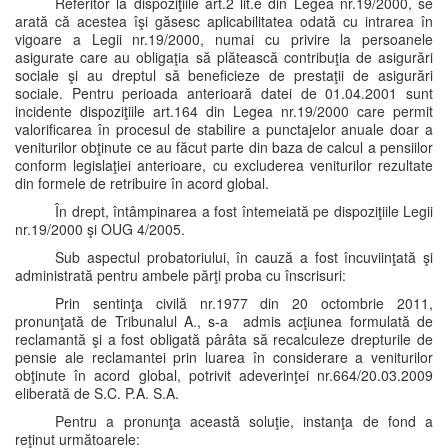
Referitor la dispoziţiile art.2 lit.e din Legea nr.19/2000, se
arată că acestea îşi găsesc aplicabilitatea odată cu intrarea în
vigoare a Legii nr.19/2000, numai cu privire la persoanele
asigurate care au obligaţia să plătească contribuţia de asigurări
sociale şi au dreptul să beneficieze de prestaţii de asigurări
sociale. Pentru perioada anterioară datei de 01.04.2001 sunt
incidente dispoziţiile art.164 din Legea nr.19/2000 care permit
valorificarea în procesul de stabilire a punctajelor anuale doar a
veniturilor obţinute ce au făcut parte din baza de calcul a pensiilor
conform legislaţiei anterioare, cu excluderea veniturilor rezultate
din formele de retribuire în acord global.
În drept, întâmpinarea a fost întemeiată pe dispoziţiile Legii
nr.19/2000 şi OUG 4/2005.
Sub aspectul probatoriului, în cauză a fost încuviinţată şi
administrată pentru ambele părţi proba cu înscrisuri:
Prin sentinţa civilă nr.1977 din 20 octombrie 2011,
pronunţată de Tribunalul A., s-a admis acţiunea formulată de
reclamantă şi a fost obligată pârâta să recalculeze drepturile de
pensie ale reclamantei prin luarea în considerare a veniturilor
obţinute în acord global, potrivit adeverinţei nr.664/20.03.2009
eliberată de S.C. P.A. S.A.
Pentru a pronunţa această soluţie, instanţa de fond a
reţinut următoarele: