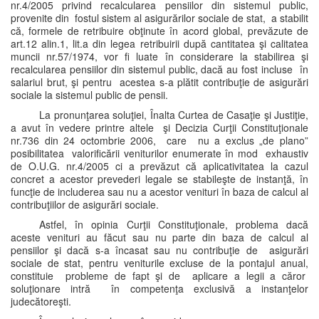
nr.4/2005 privind recalcularea pensiilor din sistemul public,
provenite din fostul sistem al asigurărilor sociale de stat, a stabilit
că, formele de retribuire obţinute în acord global, prevăzute de
art.12 alin.1, lit.a din legea retribuirii după cantitatea şi calitatea
muncii nr.57/1974, vor fi luate în considerare la stabilirea şi
recalcularea pensiilor din sistemul public, dacă au fost incluse în
salariul brut, şi pentru acestea s-a plătit contribuţie de asigurări
sociale la sistemul public de pensii.
La pronunţarea soluţiei, Înalta Curtea de Casaţie şi Justiţie,
a avut în vedere printre altele şi Decizia Curţii Constituţionale
nr.736 din 24 octombrie 2006, care nu a exclus „de plano”
posibilitatea valorificării veniturilor enumerate în mod exhaustiv
de O.U.G. nr.4/2005 ci a prevăzut că aplicativitatea la cazul
concret a acestor prevederi legale se stabileşte de instanţă, în
funcţie de includerea sau nu a acestor venituri în baza de calcul al
contribuţiilor de asigurări sociale.
Astfel, în opinia Curţii Constituţionale, problema dacă
aceste venituri au făcut sau nu parte din baza de calcul al
pensiilor şi dacă s-a încasat sau nu contribuţie de asigurări
sociale de stat, pentru veniturile excluse de la pontajul anual,
constituie probleme de fapt şi de aplicare a legii a căror
soluţionare intră în competenţa exclusivă a instanţelor
judecătoreşti.