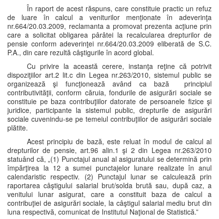
În raport de acest răspuns, care constituie practic un refuz
de luare în calcul a veniturilor menţionate în adeverinţa
nr.664/20.03.2009, reclamanta a promovat prezenta acţiune prin
care a solicitat obligarea pârâtei la recalcularea drepturilor de
pensie conform adeverinţei nr.664/20.03.2009 eliberată de S.C.
P.A., din care rezultă câştigurile în acord global.
Cu privire la această cerere, instanţa reţine că potrivit
dispoziţiilor art.2 lit.c din Legea nr.263/2010, sistemul public se
organizează şi funcţionează având ca bază principiul
contributivităţii, conform căruia, fondurile de asigurări sociale se
constituie pe baza contribuţiilor datorate de persoanele fizice şi
juridice, participante la sistemul public, drepturile de asigurări
sociale cuvenindu-se pe temeiul contribuţiilor de asigurări sociale
plătite.
Acest principiu de bază, este reluat în modul de calcul al
drepturilor de pensie, art.96 alin.1 şi 2 din Legea nr.263/2010
statuând că, „(1) Punctajul anual al asiguratului se determină prin
împărţirea la 12 a sumei punctajelor lunare realizate în anul
calendaristic respectiv. (2) Punctajul lunar se calculează prin
raportarea câştigului salarial brut/solda brută sau, după caz, a
venitului lunar asigurat, care a constituit baza de calcul a
contribuţiei de asigurări sociale, la câştigul salarial mediu brut din
luna respectivă, comunicat de Institutul Naţional de Statistică.”