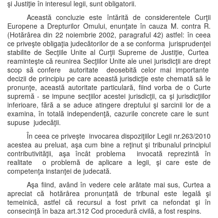
şi Justiţie în interesul legii, sunt obligatorii.
Această concluzie este întărită de considerentele Curţii
Europene a Drepturilor Omului, enunţate în cauza M. contra R.
(Hotărârea din 22 noiembrie 2002, paragraful 42) astfel: în ceea
ce priveşte obligaţia judecătorilor de a se conforma jurisprudenţei
stabilite de Secţiile Unite al Curţii Supreme de Justiţie, Curtea
reaminteşte că reunirea Secţiilor Unite ale unei jurisdicţii are drept
scop să confere autoritate deosebită celor mai importante
decizii de principiu pe care această jurisdicţie este chemată să le
pronunţe, această autoritate particulară, fiind vorba de o Curte
supremă - se impune secţiilor acestei jurisdicţii, ca şi jurisdicţiilor
inferioare, fără a se aduce atingere dreptului şi sarcinii lor de a
examina, în totală independenţă, cazurile concrete care le sunt
supuse judecăţii.
În ceea ce priveşte invocarea dispoziţiilor Legii nr.263/2010
acestea au preluat, aşa cum bine a reţinut şi tribunalul principiul
contributivităţii, aşa încât problema invocată reprezintă în
realitate o problemă de aplicare a legii, şi care este de
competenţa instanţei de judecată.
Aşa fiind, având în vedere cele arătate mai sus, Curtea a
apreciat că hotărârea pronunţată de tribunal este legală şi
temeinică, astfel că recursul a fost privit ca nefondat şi în
consecinţă în baza art.312 Cod procedură civilă, a fost respins.