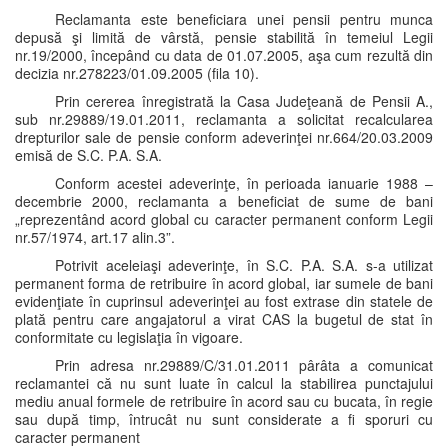
Reclamanta este beneficiara unei pensii pentru munca
depusă şi limită de vârstă, pensie stabilită în temeiul Legii
nr.19/2000, începând cu data de 01.07.2005, aşa cum rezultă din
decizia nr.278223/01.09.2005 (fila 10).
Prin cererea înregistrată la Casa Judeţeană de Pensii A.,
sub nr.29889/19.01.2011, reclamanta a solicitat recalcularea
drepturilor sale de pensie conform adeverinţei nr.664/20.03.2009
emisă de S.C. P.A. S.A.
Conform acestei adeverinţe, în perioada ianuarie 1988 –
decembrie 2000, reclamanta a beneficiat de sume de bani
„reprezentând acord global cu caracter permanent conform Legii
nr.57/1974, art.17 alin.3”.
Potrivit aceleiaşi adeverinţe, în S.C. P.A. S.A. s-a utilizat
permanent forma de retribuire în acord global, iar sumele de bani
evidenţiate în cuprinsul adeverinţei au fost extrase din statele de
plată pentru care angajatorul a virat CAS la bugetul de stat în
conformitate cu legislaţia în vigoare.
Prin adresa nr.29889/C/31.01.2011 pârâta a comunicat
reclamantei că nu sunt luate în calcul la stabilirea punctajului
mediu anual formele de retribuire în acord sau cu bucata, în regie
sau după timp, întrucât nu sunt considerate a fi sporuri cu
caracter permanent