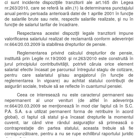
ci sunt incidente dispoziţiile tranzitorii ale art.165 din Legea
nr.263/2010, care se referă la alin.(1) la determinarea punctajului
anual pentru perioada anterioară datei de 1 aprilie 2001 în funcţie
de salariile brute sau nete, respectiv salariile realizate, şi nu în
funcţie de salariul tarifar de încadrare.
Respectarea acestei dispoziţii legale tranzitorii impune
valorificarea salariului realizat de reclamantă conform adeverinţei
nr.664/20.03.2009 la stabilirea drepturilor de pensie.
Reglementarea privind calculul drepturilor de pensie,
instituită prin Legile nr.19/2000 şi nr.263/2010 este construită în
jurul principiului contributivităţii, potrivit căruia orice element
salarial efectiv încasat pe parcursul întregului stagiu de cotizare,
pentru care salariatul şi/sau angajatorul (în funcţie de
reglementarea în vigoare) au achitat statului contribuţii de
asigurări sociale, trebuie să se reflecte în cuantumul pensiei.
Ceea ce interesează nu este caracterul permanent sau
nepermanent al unor venituri (de altfel în adeverinţa
nr.664/20.03.2009 se menţionează în mod clar faptul că în S.C.
P.A. S.A. s-a utilizat permanent forma de retribuire în acord
global), ci faptul că statul şi-a încasat drepturile la momentul
cuvenit, iar când vine rândul asiguraţilor să primească o
contraprestaţie din partea statului, aceasta trebuie să fie
corespunzătoare, pentru a nu se rupe echilibrul raportului juridic