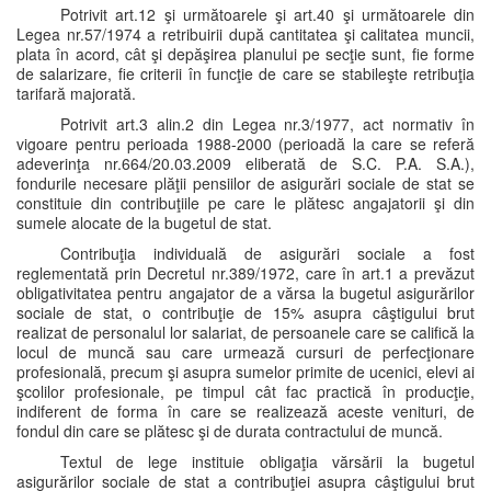
Potrivit art.12 şi următoarele şi art.40 şi următoarele din
Legea nr.57/1974 a retribuirii după cantitatea şi calitatea muncii,
plata în acord, cât şi depăşirea planului pe secţie sunt, fie forme
de salarizare, fie criterii în funcţie de care se stabileşte retribuţia
tarifară majorată.
Potrivit art.3 alin.2 din Legea nr.3/1977, act normativ în
vigoare pentru perioada 1988-2000 (perioadă la care se referă
adeverinţa nr.664/20.03.2009 eliberată de S.C. P.A. S.A.),
fondurile necesare plăţii pensiilor de asigurări sociale de stat se
constituie din contribuţiile pe care le plătesc angajatorii şi din
sumele alocate de la bugetul de stat.
Contribuţia individuală de asigurări sociale a fost
reglementată prin Decretul nr.389/1972, care în art.1 a prevăzut
obligativitatea pentru angajator de a vărsa la bugetul asigurărilor
sociale de stat, o contribuţie de 15% asupra câştigului brut
realizat de personalul lor salariat, de persoanele care se califică la
locul de muncă sau care urmează cursuri de perfecţionare
profesională, precum şi asupra sumelor primite de ucenici, elevi ai
şcolilor profesionale, pe timpul cât fac practică în producţie,
indiferent de forma în care se realizează aceste venituri, de
fondul din care se plătesc şi de durata contractului de muncă.
Textul de lege instituie obligaţia vărsării la bugetul
asigurărilor sociale de stat a contribuţiei asupra câştigului brut