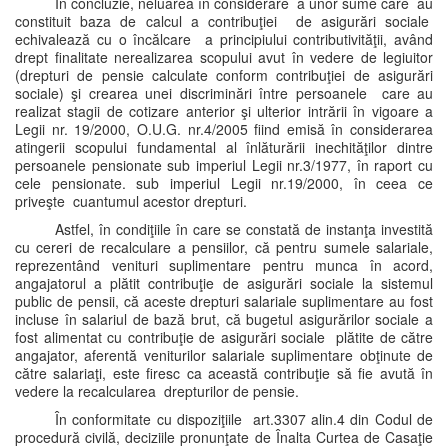
În concluzie, neluarea în considerare a unor sume care au
constituit baza de calcul a contribuţiei de asigurări sociale
echivalează cu o încălcare a principiului contributivităţii, având
drept finalitate nerealizarea scopului avut în vedere de legiuitor
(drepturi de pensie calculate conform contribuţiei de asigurări
sociale) şi crearea unei discriminări între persoanele care au
realizat stagii de cotizare anterior şi ulterior intrării în vigoare a
Legii nr. 19/2000, O.U.G. nr.4/2005 fiind emisă în considerarea
atingerii scopului fundamental al înlăturării inechităţilor dintre
persoanele pensionate sub imperiul Legii nr.3/1977, în raport cu
cele pensionate. sub imperiul Legii nr.19/2000, în ceea ce
priveşte cuantumul acestor drepturi.
Astfel, în condiţiile în care se constată de instanţa investită
cu cereri de recalculare a pensiilor, că pentru sumele salariale,
reprezentând venituri suplimentare pentru munca în acord,
angajatorul a plătit contribuţie de asigurări sociale la sistemul
public de pensii, că aceste drepturi salariale suplimentare au fost
incluse în salariul de bază brut, că bugetul asigurărilor sociale a
fost alimentat cu contribuţie de asigurări sociale plătite de către
angajator, aferentă veniturilor salariale suplimentare obţinute de
către salariaţi, este firesc ca această contribuţie să fie avută în
vedere la recalcularea drepturilor de pensie.
În conformitate cu dispoziţiile art.3307 alin.4 din Codul de
procedură civilă, deciziile pronunţate de Înalta Curtea de Casaţie