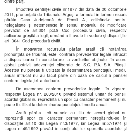
dintre părţi.
Împotriva sentinţei civile nr.1977 din data de 20 octombrie
2011, pronunţată de Tribunalul Argeş, a formulat în termen recurs
pârâta Casa Judeţeană de Pensii A., criticând-o pentru
nelegalitate şi netemeinicie în sensul motivului de modificare
prevăzut de art.304 pct.9 Cod procedură civilă, respectiv
aplicarea greşită a legii, urmând a fi avute în vedere şi dispoziţiile
art. 3041 Cod procedură civilă.
În motivarea recursului pârâta arată că hotărârea
pronunţată de tribunal, este contrară prevederilor legale întrucât
a dispus luarea în considerare a veniturilor obţinute în acord
global potrivit adeverinţei eliberate de S.C. P.A. S.A. Piteşti.
Acestea nu puteau fi utilizate la determinarea punctajului mediu
anual întrucât nu au făcut parte din baza de calcul a pensiei
conform legislaţiei anterioare.
De asemenea conform prevederilor legale în vigoare,
respectiv Legea nr. 263/2010 privind sistemul unitar de pensii,
acordul global nu reprezintă un spor cu caracter permanent şi nu
poate fi utilizat la determinarea punctajului mediu anual.
Arată pârâta că sumele cu titlu de acord global nu
reprezintă spor cu caracter permanent neregăsindu-se în
dispoziţiile art.10 din Legea nr.3/1977, iar Legea nr.57/1974 şi
Legea nr.49/1992 prevăd în conţinutul lor sporurile acordate şi