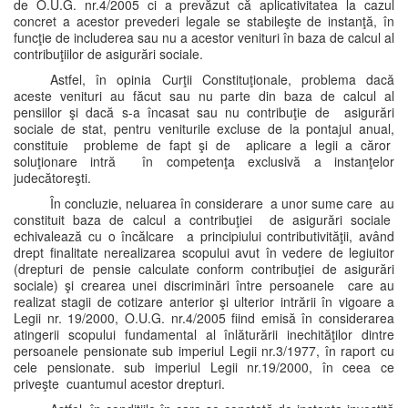
de O.U.G. nr.4/2005 ci a prevăzut că aplicativitatea la cazul
concret a acestor prevederi legale se stabileşte de instanţă, în
funcţie de includerea sau nu a acestor venituri în baza de calcul al
contribuţiilor de asigurări sociale.
Astfel, în opinia Curţii Constituţionale, problema dacă
aceste venituri au făcut sau nu parte din baza de calcul al
pensiilor şi dacă s-a încasat sau nu contribuţie de asigurări
sociale de stat, pentru veniturile excluse de la pontajul anual,
constituie probleme de fapt şi de aplicare a legii a căror
soluţionare intră în competenţa exclusivă a instanţelor
judecătoreşti.
În concluzie, neluarea în considerare a unor sume care au
constituit baza de calcul a contribuţiei de asigurări sociale
echivalează cu o încălcare a principiului contributivităţii, având
drept finalitate nerealizarea scopului avut în vedere de legiuitor
(drepturi de pensie calculate conform contribuţiei de asigurări
sociale) şi crearea unei discriminări între persoanele care au
realizat stagii de cotizare anterior şi ulterior intrării în vigoare a
Legii nr. 19/2000, O.U.G. nr.4/2005 fiind emisă în considerarea
atingerii scopului fundamental al înlăturării inechităţilor dintre
persoanele pensionate sub imperiul Legii nr.3/1977, în raport cu
cele pensionate. sub imperiul Legii nr.19/2000, în ceea ce
priveşte cuantumul acestor drepturi.