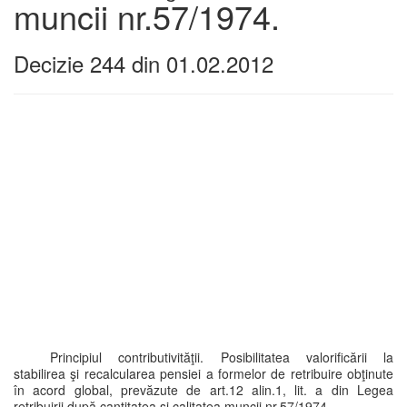
muncii nr.57/1974.
Decizie 244 din 01.02.2012
Principiul contributivităţii. Posibilitatea valorificării la
stabilirea şi recalcularea pensiei a formelor de retribuire obţinute
în acord global, prevăzute de art.12 alin.1, lit. a din Legea
retribuirii după cantitatea şi calitatea muncii nr.57/1974.